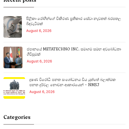
පිළිකා රෝගීන්ගේ විකිරණ ප්‍රතිකාර සේවා නැවතත් බරපතල
බිඳවැටීමක්
August 6, 2026
ජපානයේ METATECHNO INC. සමාගම සමඟ අවබෝධතා
ගිවිසුමක්
August 6, 2026
දූෂණ විරෝධී පනත සංශෝධනය විය යුත්තේ බලාත්මක
පනත දුර්වල නොවන ආකාරයෙන් – NMSJ
August 6, 2026
Categories