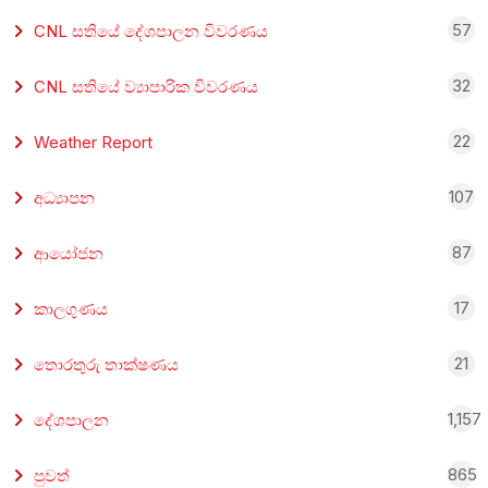
57
CNL සතියේ දේශපාලන විවරණය
32
CNL සතියේ ව්‍යාපාරික විවරණය
22
Weather Report
107
අධ්‍යාපන
87
ආයෝජන
17
කාලගුණය
21
තොරතුරු තාක්ෂණය
1,157
දේශපාලන
865
පුවත්