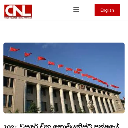
English
2025 වසරේ චීන කොමියුනිස්ට් පක්ෂයේ