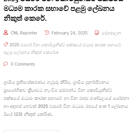
මධ්‍යම කාරක සභාවේ පළමු ලේඛනය
නිකුත් කෙරේ.
CNL Reporter
February 24, 2025
දේශපාලන
2025 වසරේ චීන කොමියුනිස්ට් පක්ෂයේ මධ්‍යම කාරක සභාවේ
පළමු ලේඛනය නිකුත් කෙරේ.v
0 Comments
ග්‍රාමීය ප්‍රතිසංස්කරණය ගැඹුරු කිරීම, ග්‍රාමීය පුනර්ජීවනය
ප්‍රායෝගිකව ක්‍රියාවට නැංවීම සම්බන්ධ චීන කොමියුනිස්ට්
පක්ෂයේ මධ්‍යම කාරක සභාවේ හා චීන රාජ්‍ය මණ්ඩලයේ යෝජනා
හා අදහස් හෙවත් 2025 වසරේ චීන මධ්‍යම රජයේ අංක 1 ලේඛනය
ඊයේ (23) නිකුත් කෙරිණ.