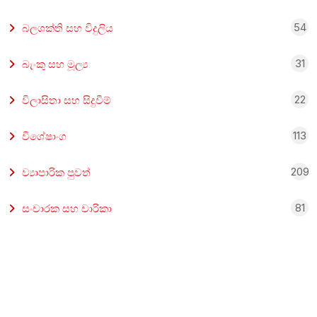
54
බලශක්ති සහ විදුලිය
31
බැංකු සහ මූල්‍ය
22
විලාසිතා සහ සිදුවීම්
113
විශේෂාංග
209
ව්‍යාපාරික පුවත්
81
සංචාරක සහ චාරිකා