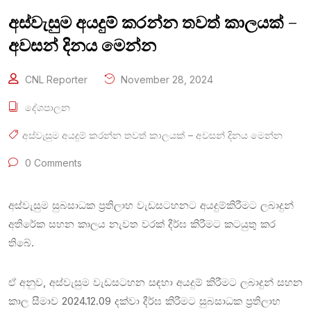
අස්වැසුම අයදුම් කරන්න තවත් කාලයක් –
අවසන් දිනය මෙන්න
CNL Reporter
November 28, 2024
දේශපාලන
අස්වැසුම අයදුම් කරන්න තවත් කාලයක් – අවසන් දිනය මෙන්න
0 Comments
අස්වැසුම සුබසාධක ප්‍රතිලාභ වැඩසටහනට අයදුම්කිරීමට ලබාදුන්
අතිරේක සහන කාලය නැවත වරක් දීර්ඝ කිරීමට කටයුතු කර
තිබේ.
ඒ අනුව, අස්වැසුම වැඩසටහන සඳහා අයදුම් කිරීමට ලබාදුන් සහන
කාල සීමාව 2024.12.09 දක්වා දීර්ඝ කිරීමට සුබසාධක ප්‍රතිලාභ