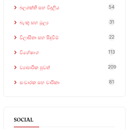
54
බලශක්ති සහ විදුලිය
31
බැංකු සහ මූල්‍ය
22
විලාසිතා සහ සිදුවීම්
113
විශේෂාංග
209
ව්‍යාපාරික පුවත්
81
සංචාරක සහ චාරිකා
SOCIAL