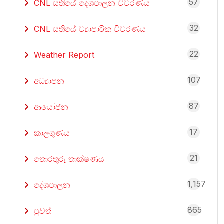
57
CNL සතියේ දේශපාලන විවරණය
32
CNL සතියේ ව්‍යාපාරික විවරණය
22
Weather Report
107
අධ්‍යාපන
87
ආයෝජන
17
කාලගුණය
21
තොරතුරු තාක්ෂණය
1,157
දේශපාලන
865
පුවත්