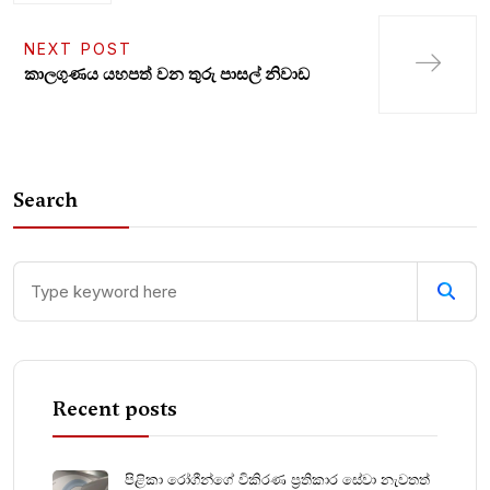
NEXT POST
කාල­ගු­ණය යහ­පත් වන ­තුරු පාසල් නිවා­ඩ
Search
Recent posts
පිළිකා රෝගීන්ගේ විකිරණ ප්‍රතිකාර සේවා නැවතත්