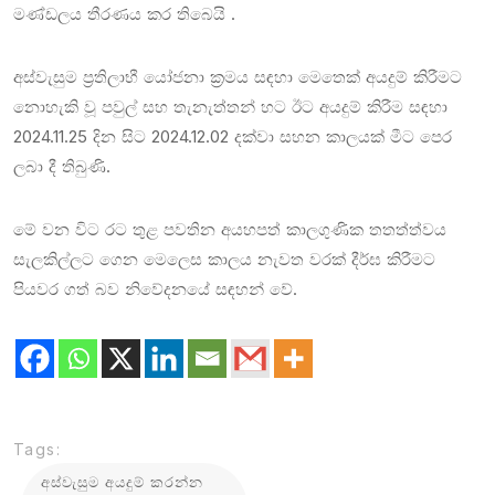
මණ්ඩලය තීරණය කර තිබෙයි .
අස්වැසුම ප්‍රතිලාභී යෝජනා ක්‍රමය සඳහා මෙතෙක් අයදුම් කිරීමට
නොහැකි වූ පවුල් සහ තැනැත්තන් හට ඊට අයදුම් කිරීම සඳහා
2024.11.25 දින සිට 2024.12.02 දක්වා සහන කාලයක් මීට පෙර
ලබා දී තිබුණි.
මේ වන විට රට තුළ පවතින අයහපත් කාලගුණික තතත්ත්වය
සැලකිල්ලට ගෙන මෙලෙස කාලය නැවත වරක් දීර්ඝ කිරීමට
පියවර ගත් බව නිවේදනයේ සඳහන් වේ.
Tags:
අස්වැසුම අයදුම් කරන්න