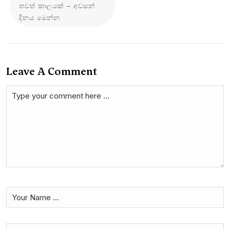
තවත් කාලයක් – අවසන්
දිනය මෙන්න
Leave A Comment