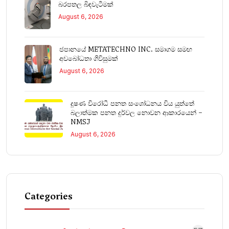
බරපතල බිඳවැටීමක්
August 6, 2026
ජපානයේ METATECHNO INC. සමාගම සමඟ
අවබෝධතා ගිවිසුමක්
August 6, 2026
දූෂණ විරෝධී පනත සංශෝධනය විය යුත්තේ
බලාත්මක පනත දුර්වල නොවන ආකාරයෙන් –
NMSJ
August 6, 2026
Categories