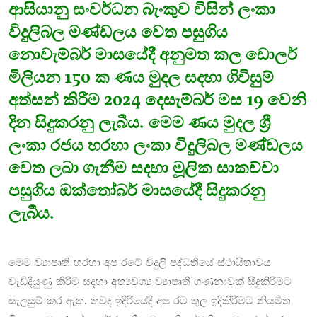
ආසියානු සංවර්ධන බැංකුව විසින් ලංකා
විදුලිබල මණ්ඩලය වෙත පසුගිය
නොවැම්බර් මාසයේදී අනුමත කල ඩොලර්
මිලියන 150 ක ණය මුදල සදහා ගිවිසුම්
අත්සන් කිරීම 2024 දෙසැම්බර් මස 19 වෙනි
දින සිදුකරනු ලැබීය. මෙම ණය මුදල ශ්‍රී
ලංකා රජය හරහා ලංකා විදුලිබල මණ්ඩලය
වෙත ලබා ගැනීම සදහා මූලික සාකච්චා
පසුගිය ඔක්තෝබර් මාසයේදී සිදුකරනු
ලැබීය.
මෙම ව්‍යාපෘති හරහා අප රටේ විදුලි පද්ධතියේ ස්ථායිතාවය
වැඩිදියුණු කිරීම සදහා අත්‍යවශ්‍ය ව්‍යාපෘති ගණනාවක් සිදුකිරීමට
සැලසුම් කර ඇත. තවද ඉදිරියේදී අප රට තුල ඉදිකිරීමට නියමිත