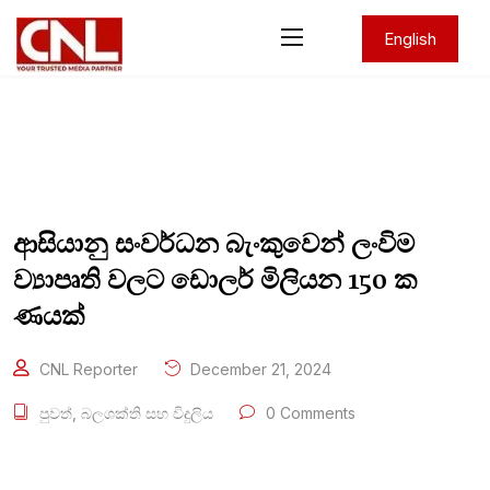
English
ආසියානු සංවර්ධන බැංකුවෙන් ලංවිම
ව්‍යාපෘති වලට ඩොලර් මිලියන 150 ක
ණයක්
CNL Reporter
December 21, 2024
පුවත්
,
බලශක්ති සහ විදුලිය
0 Comments