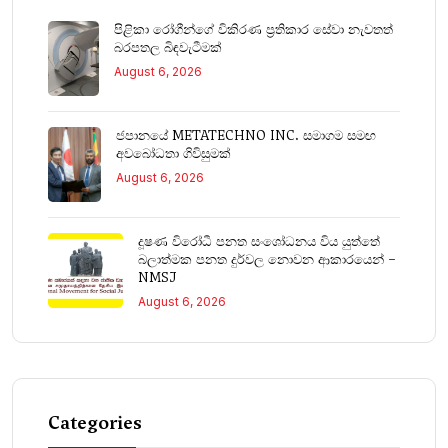
පිළිකා රෝගීන්ගේ විකිරණ ප්‍රතිකාර සේවා නැවතත්
බරපතල බිඳවැටීමක්
August 6, 2026
ජපානයේ METATECHNO INC. සමාගම සමඟ
අවබෝධතා ගිවිසුමක්
August 6, 2026
දූෂණ විරෝධී පනත සංශෝධනය විය යුත්තේ
බලාත්මක පනත දුර්වල නොවන ආකාරයෙන් –
NMSJ
August 6, 2026
Categories