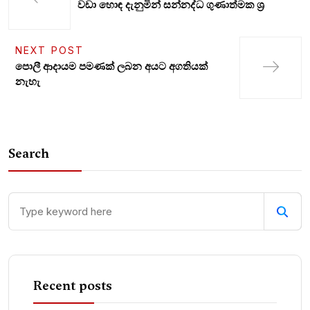
වඩා හොඳ දැනුමින් සන්නද්ධ ගුණාත්මක ශ්‍ර
NEXT POST
පොලී ආදායම පමණක් ලබන අයට අගතියක්
නැහැ
Search
Recent posts