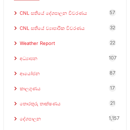
57
CNL සතියේ දේශපාලන විවරණය
32
CNL සතියේ ව්‍යාපාරික විවරණය
22
Weather Report
107
අධ්‍යාපන
87
ආයෝජන
17
කාලගුණය
21
තොරතුරු තාක්ෂණය
1,157
දේශපාලන