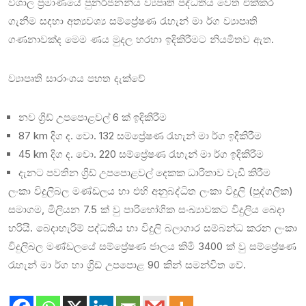
විශාල ප්‍රමාණයේ පුනර්ජනනීය ව්‍යපෘති පද්ධතිය වෙත එක්කර
ගැනීම සදහා අත්‍යවශ්‍ය සම්ප්‍රේෂණ රැහැන් මා ර්ග ව්‍යාපෘති
ගණනාවක්ද මෙම ණය මුදල හරහා ඉදිකිරීමට නියමිතව ඇත.
ව්‍යාපෘති සාරාංශය පහත දැක්වේ
නව ග්‍රිඩ් උපපොළවල් 6 ක් ඉදිකිරීම
87 km දිග ද. වො. 132 සම්ප්‍රේෂණ රැහැන් මා ර්ග ඉදිකිරීම
45 km දිග ද. වො. 220 සම්ප්‍රේෂණ රැහැන් මා ර්ග ඉදිකිරීම
දැනට පවතින ග්‍රිඩ් උපපොළවල් දෙකක ධාරිතාව වැඩි කිරීම
ලංකා විදුලිබල මණ්ඩලය හා එහි අනුබද්ධිත ලංකා විදුලි (පුද්ගලික)
සමාගම, මිලියන 7.5 ක් වු පාරිභෝගික සංඛ්‍යාවකට විදුලිය බෙදා
හරියි. බෙදාහැරිම් පද්ධතිය හා විදුලි බලාගාර සම්බන්ධ කරන ලංකා
විදුලිබල මණ්ඩලයේ සම්ප්‍රේෂණ ජාලය කිමි 3400 ක් වු සම්ප්‍රේෂණ
රැහැන් මා ර්ග හා ග්‍රිඩ් උපපොළ 90 කින් සමන්විත වේ.