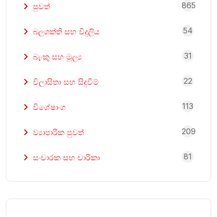
865
පුවත්
54
බලශක්ති සහ විදුලිය
31
බැංකු සහ මූල්‍ය
22
විලාසිතා සහ සිදුවීම්
113
විශේෂාංග
209
ව්‍යාපාරික පුවත්
81
සංචාරක සහ චාරිකා