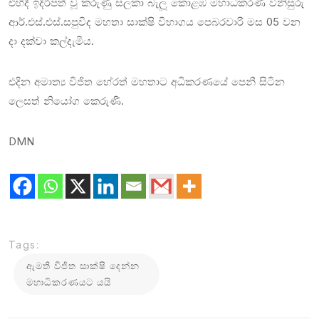
එහිදී ඉදිරිපත් වූ කරුණු සලකා බැලූ කොළඹ මහාධිකරණ විනිසුරු
ආර්.එස්.එස්.සපුවිද මහතා සාක්ෂි විභාගය පෙබරවාරි මස 05 වන
දා දක්වා කල්දැමීය.
එදින අමාත්‍ය විජිත හේරත් මහතාට අධිකරණයේ පෙනී සිටින
ලෙසත් නියෝග කෙරුණි.
DMN
Tags:
ඇමති විජිත සාක්ෂි දෙන්න
මහාධිකරණයට යයි