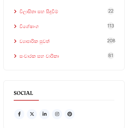
22
විලාසිතා සහ සිදුවීම්
113
විශේෂාංග
208
ව්‍යාපාරික පුවත්
81
සංචාරක සහ චාරිකා
SOCIAL