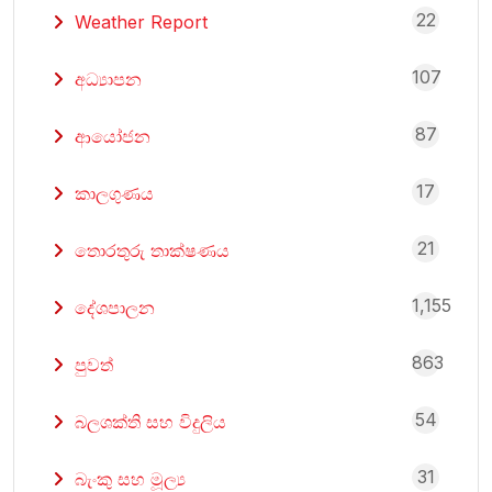
22
Weather Report
107
අධ්‍යාපන
87
ආයෝජන
17
කාලගුණය
21
තොරතුරු තාක්ෂණය
1,155
දේශපාලන
863
පුවත්
54
බලශක්ති සහ විදුලිය
31
බැංකු සහ මූල්‍ය