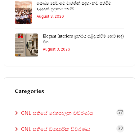
සෞඛ්‍ය සේවාවේ වෘත්තීන් සඳහා නව පත්වීම්
1,444ක් ප්‍රදානය කරයි
August 3, 2026
Elegant Interiors ග්‍රන්ථය එළිදැක්වීම හෙට (04)
දින
August 3, 2026
Categories
57
CNL සතියේ දේශපාලන විවරණය
32
CNL සතියේ ව්‍යාපාරික විවරණය