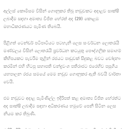
අල්ලස් කොමිසම විසින් ගොනුකර තිබූ නඩුවකට අදාළව සාක්ෂි
ලබාදීම සඳහා අමාත්‍ය විජිත හේරත් අද (29) කොළඹ
මහාධිකරණයට පැමිණ තිබෙයි.
පිළිගත් ටෙන්ඩර් පටිපාටියට පටහැනි ලෙස සංවර්ධන ලොතරැයි
මණ්ඩලය විසින් ලොතරැයි ප්‍රවර්ධන කටයුතු පෞද්ගලික සමාගම්
කිහිපයකට පැවරීම තුළින් රජයට පාඩුවක් සිදුකළ බවට චෝදනා
කරමින් එහි හිටපු සභාපති චන්ද්‍රවංශ පතිරාජට එරෙහිව පසුගිය
යහපාලන රජය සමයේ මෙම නඩුව ගොනුකර ඇති බවයි වාර්තා
වෙයි.
එම නඩුවට අදාළ පැමිණිල්ල ඉදිරිපත් කළ අමාත්‍ය විජිත හේරත්ට
අද සාක්ෂි ලබාදීම සඳහා අධිකරණය හමුවේ පෙනී සිටින ලෙස
නියම කර තිබුණි.