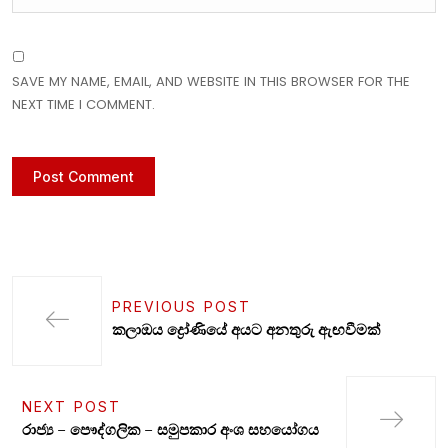
SAVE MY NAME, EMAIL, AND WEBSITE IN THIS BROWSER FOR THE
NEXT TIME I COMMENT.
PREVIOUS POST
කලාඔය ද්‍රෝණියේ අයට අනතුරු ඇඟවීමක්
NEXT POST
රාජ්‍ය – පෞද්ගලික – සමුපකාර අංශ සහයෝගය