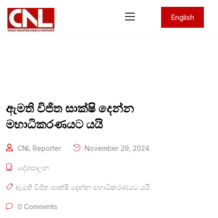
English
ඇමති විජිත සාක්ෂි දෙන්න
මහාධිකරණයට යයි
CNL Reporter
November 29, 2024
දේශපාලන
ඇමති විජිත සාක්ෂි දෙන්න මහාධිකරණයට යයි
0 Comments