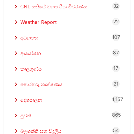
32
CNL සතියේ ව්‍යාපාරික විවරණය
22
Weather Report
107
අධ්‍යාපන
87
ආයෝජන
17
කාලගුණය
21
තොරතුරු තාක්ෂණය
1,157
දේශපාලන
865
පුවත්
54
බලශක්ති සහ විදුලිය