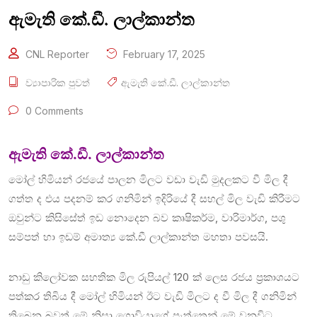
ඇමැති කේ.ඩී. ලාල්කාන්ත
CNL Reporter
February 17, 2025
ව්‍යාපාරික පුවත්
ඇමැති කේ.ඩී. ලාල්කාන්ත
0 Comments
ඇමැති කේ.ඩී. ලාල්කාන්ත
මෝල් හිමියන් රජයේ පාලන මිලට වඩා වැඩි මුදලකට වී මිල දී
ගත්ත ද එය පදනම් කර ගනිමින් ඉදිරියේ දී සහල් මිල වැඩි කිරීමට
ඔවුන්ට කිසිසේත් ඉඩ නොදෙන බව කෘෂිකර්ම, වාරිමාර්ග, පශු
සම්පත් හා ඉඩම් අමාත්‍ය කේ.ඩී ලාල්කාන්ත මහතා පවසයි.
නාඩු කිලෝවක සහතික මිල රුපියල් 120 ක් ලෙස රජය ප්‍රකාශයට
පත්කර තිබිය දී මෝල් හිමියන් ඊට වැඩි මිලට ද වී මිල දී ගනිමින්
තිබෙන බවත් මේ නිසා ගොවියාගේ පැත්තෙන් මේ වනවිට