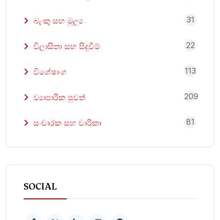
31
බැංකු සහ මූල්‍ය
22
විලාසිතා සහ සිදුවීම්
113
විශේෂාංග
209
ව්‍යාපාරික පුවත්
81
සංචාරක සහ චාරිකා
SOCIAL