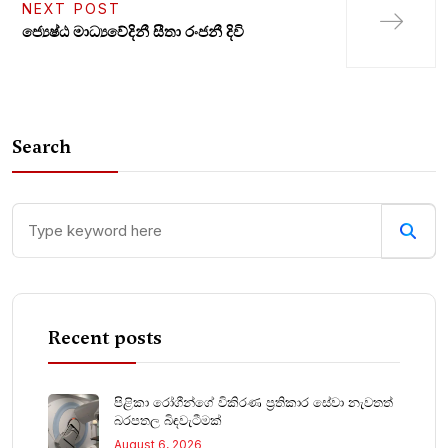
NEXT POST
ජ්‍යෙෂ්ඨ මාධ්‍යවේදිනී සීතා රංජනී දිවි
Search
Recent posts
පිළිකා රෝගීන්ගේ විකිරණ ප්‍රතිකාර සේවා නැවතත්
බරපතල බිඳවැටීමක්
August 6, 2026