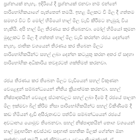
ප්‍රශ්නයක් නැහැ. ඉදිරියේ දී ප්‍රශ්නයක් එනවා නම් එන්නේ
පාරිභෝගිකයාගේ පැත්තෙන් තමයි. ඉහළ මිලකට වී මිල දී ගත්තම
සමහර විට වී මෝල් හිමියෝ හාල් මිල වැඩි කිරීමට නැඹුරු විය
හැකියි. අපි හාල් මිල තීරණය කර තිබෙනවා. මෝල් හිමියෝ කුමන
මුදලකට වී මිල දී ගත්තත් හාල් මිල වැඩි කරන්න රජය දෙන්නේ
නැහැ. ජාතික වශයෙන් තීරණය කර තිබෙන මිලට
පාරිභෝගිකයින්ට සහල් ලබා දෙන්න කටයුතු කරන අතර ඒ සඳහා
පාරිභෝගික අධිකාරිය තවදුරටත් ශක්තිමත් කරනවා.
රජය තීරණය කර තිබෙන මිලට වැඩියෙන් සහල් විකුණන
වෙළෙඳුන් සම්බන්ධයෙන් නීතිය ක්‍රියාත්මක කරනවා. සහල්
නිෂ්පාදකයින් වෙළෙඳ ස්ථානවලට සහල් ලබා දීමේ දී රජයේ පාලන
මිල ඉක්මවා බිල් කිරීම නිසා පාරිභෝගිකයින්ට සහල් විකිණීමේ දී
කඩ හිමියන් දැඩි අසීරුතාවට පත්වීම සම්බන්ධයෙන් රජයේ
අවධානය යොමුව තිබෙනවා. සහල් නිෂ්පාදකයින් තොග වශයෙන්
හාල් මුදාහරින අවස්ථාව සඳහාත් සහතික මිලක් ගේන්න ඕන
තත්ත්වයක් තමයි දැන් නිර්මාණය වෙලා තිබෙන්නේ. ඒ