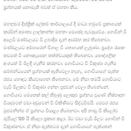
ප්‍රශ්නයක් නොමැති බවත් ඒ මහතා කීය.
මහනුවර දිස්ත්‍රික් ලේකම් කාර්යාලයේ දී මාධ්‍ය හමුවේ ප්‍රකාශයක්
කරමින් අමාත්‍ය ලාල්කාන්ත මහතා මෙසේද පැවසුවේය. ගොවීන් වී
අලෙවි මණ්ඩලයට වී ලබාදීම දැන් ආරම්භ කර තිබෙනවා.
මණ්ඩලයට අම්පාරෙන් විශාල වී තොගයක් ලැබුණා. ප්‍රදේශ රැසක
තවමත් වී නොකැපෙන තත්ත්වයකුත් තිබෙනවා. පෞද්ගලික
අංශයත් වී මිලදී ගැනීම් කරනවා. ගොවියාට වී විකුණා ගැනීම
සම්බන්ධයෙන් ප්‍රශ්නයක් ඇතිවෙලා නැහැ. ගොවියාගේ පැත්ත
රජය හොඳට කියවාගෙන තිබෙනවා. මේ නිසා තමයි ගොවියාට
වැඩි මිලකට වී විකුණා ගන්න පුළුවන් වෙලා තිබෙන්නේ.
ගොවියාට මෙතෙක් කල් තිබුණු ලොකුම ප්‍රශ්නය වුණේ නිෂ්පාදන
වියදමටත් වඩා අඩුවෙන් වී විකිණීමට සිද්ධවීමයි. මෙවර රජය
මුළුමනින්ම ඒ ප්‍රශ්නය විසඳලා තිබෙනවා. අපි නාඩු වී කිලෝව
රුපියල් 120 යි කියලා ප්‍රකාශ කළා. ඊට වඩා වැඩි මිලට ගොවීන් වී
විකුණනවා. ඒ නිසා ඇත්තටම දැන් ගොවියාගේ පැත්තෙන්