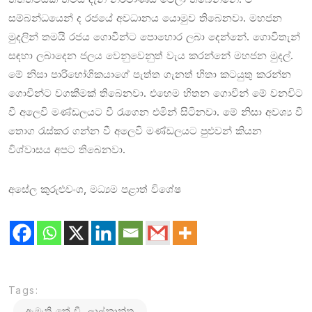
සම්බන්ධයෙන් ද රජයේ අවධානය යොමුව තිබෙනවා. මහජන
මුදලින් තමයි රජය ගොවීන්ට පොහොර ලබා දෙන්නේ. ගොවිතැන්
සඳහා ලබාදෙන ජලය වෙනුවෙනුත් වැය කරන්නේ මහජන මුදල්.
මේ නිසා පාරිභෝගිකයාගේ පැත්ත ගැනත් හිතා කටයුතු කරන්න
ගොවීන්ට වගකීමක් තිබෙනවා. එහෙම හිතන ගොවීන් මේ වනවිට
වී අලෙවි මණ්ඩලයට වී රැගෙන එමින් සිටිනවා. මේ නිසා අවශ්‍ය වී
තොග රැස්කර ගන්න වී අලෙවි මණ්ඩලයට පුළුවන් කියන
විශ්වාසය අපට තිබෙනවා.
අසේල කුරුළුවංශ, මධ්‍යම පළාත් විශේෂ
Tags:
ඇමැති කේ.ඩී. ලාල්කාන්ත