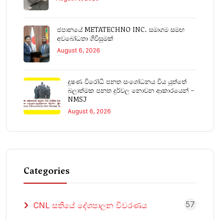
ජපානයේ METATECHNO INC. සමාගම සමඟ
අවබෝධතා ගිවිසුමක්
August 6, 2026
දූෂණ විරෝධී පනත සංශෝධනය විය යුත්තේ
බලාත්මක පනත දුර්වල නොවන ආකාරයෙන් –
NMSJ
August 6, 2026
Categories
57
CNL සතියේ දේශපාලන විවරණය