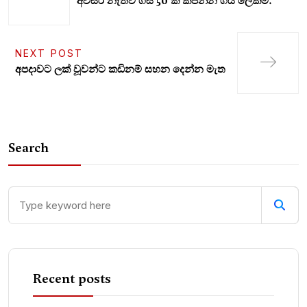
අවසර නැතිව ගස් 50 ක් කපන්න ගිය ලේකම්.
NEXT POST
අපදාවට ලක් වූවන්ට කඩිනම් සහන දෙන්න මැත
Search
Recent posts