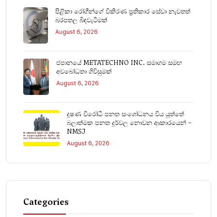
පිළිකා රෝගීන්ගේ විකිරණ ප්‍රතිකාර සේවා නැවතත්
බරපතල බිඳවැටීමක්
August 6, 2026
ජපානයේ METATECHNO INC. සමාගම සමඟ
අවබෝධතා ගිවිසුමක්
August 6, 2026
දූෂණ විරෝධී පනත සංශෝධනය විය යුත්තේ
බලාත්මක පනත දුර්වල නොවන ආකාරයෙන් –
NMSJ
August 6, 2026
Categories