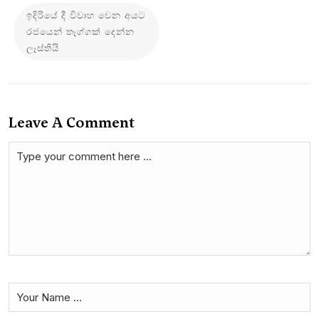
ඉදිරියේ දී විවාහ වෙන අයට
රජයෙන් තෑග්ගක් දෙන්න
ලෑස්තියි
Leave A Comment