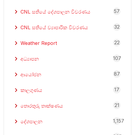
57
CNL සතියේ දේශපාලන විවරණය
32
CNL සතියේ ව්‍යාපාරික විවරණය
22
Weather Report
107
අධ්‍යාපන
87
ආයෝජන
17
කාලගුණය
21
තොරතුරු තාක්ෂණය
1,157
දේශපාලන