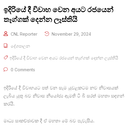
ඉදිරියේ දී විවාහ වෙන අයට රජයෙන්
තෑග්ගක් දෙන්න ලෑස්තියි
CNL Reporter
November 29, 2024
දේශපාලන
ඉදිරියේ දී විවාහ වෙන අයට රජයෙන් තෑග්ගක් දෙන්න ලෑස්තියි
0 Comments
ඉදිරියේ දී විවාහයට පත් වන සෑම යුවළකටම නව නිවාසයක්
ලැබිය යුතු බව නිවාස නියෝජ්‍ය ඇමති ටී බී සරත් මහතා සඳහන්
කරයි.
මාධ්‍ය සාකච්ඡාවක දී ඒ මහතා මේ බව පැවැසීය.