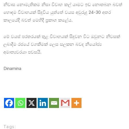
නිවාස නොමැතිකම නිසා විවාහ කල් යාමට ඉඩ නොතබන බවත්
හොඳම විවාහයක් සිදුවිය යුත්තේ වයස අවුරුදු 24-30 අතර
කාලයේදී බවත් මෙහිදී ප්‍රකාශ කළේය.
මේ වයස් පරතරයක් තුළ විවාහයක් සිදුවන විට ඔවුනට නිවසක්
ලබාදීම රජයේ වගකීමක් ලෙස සලකන බවද නියෝජ්‍ය
අමාත්‍යවරයා පවසයි.
Dinamina
Tags: