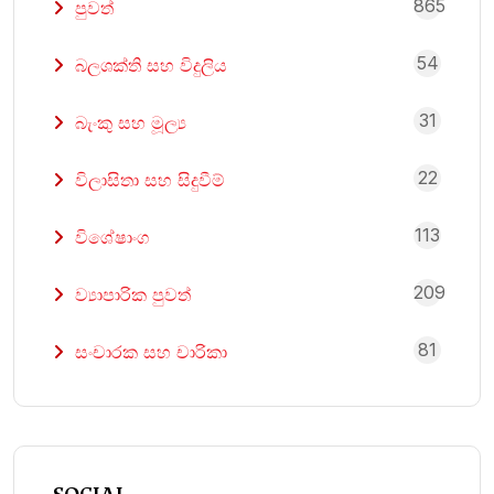
865
පුවත්
54
බලශක්ති සහ විදුලිය
31
බැංකු සහ මූල්‍ය
22
විලාසිතා සහ සිදුවීම්
113
විශේෂාංග
209
ව්‍යාපාරික පුවත්
81
සංචාරක සහ චාරිකා