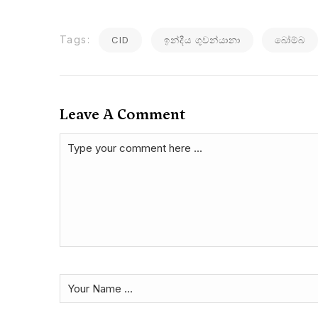
Tags:
CID
ඉන්දීය ගුවන්යානා
බෝම්බ
Leave A Comment