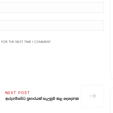
 FOR THE NEXT TIME I COMMENT.
NEXT POST
ආරුගම්බේට ප්‍රහාරයක් සැලසුම් කළ දෙදෙනක