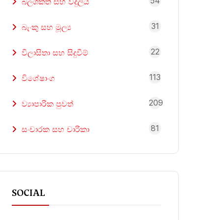
54
බලශක්ති සහ විදුලිය
31
බැංකු සහ මූල්‍ය
22
විලාසිතා සහ සිදුවීම්
113
විශේෂාංග
209
ව්‍යාපාරික පුවත්
81
සංචාරක සහ චාරිකා
SOCIAL