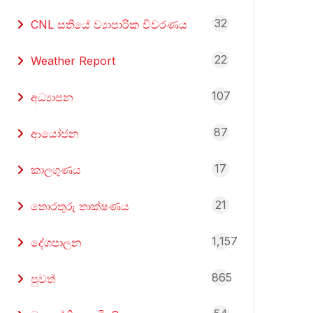
32
CNL සතියේ ව්‍යාපාරික විවරණය
22
Weather Report
107
අධ්‍යාපන
87
ආයෝජන
17
කාලගුණය
21
තොරතුරු තාක්ෂණය
1,157
දේශපාලන
865
පුවත්