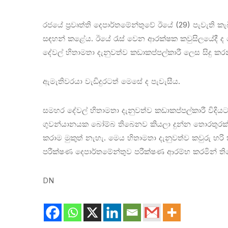
රජයේ ප්‍රවෘත්ති දෙපාර්තමේන්තුවේ ඊයේ (29) පැවැති කැ
සඳහන් කළේය. ඊයේ රැස් වෙන ආරක්ෂක කවුසිලයේදී ද
දේවල් හිතාමතා දැනුවත්ව කඩාකප්පල්කාරී ලෙස සිදු ක
ඇමැතිවරයා වැඩිදුරටත් මෙසේ ද පැවැසීය.
සමහර දේවල් හිතාමතා දැනුවත්ව කඩාකප්පල්කාරී විද
ගුවන්යානයක බෝම්බ තිබෙනව කියලා දුන්න තොරතුරක් න
කරාම මුකුත් නැහැ. මෙය හිතාමතා දැනුවත්ව කවුරු හ
පරීක්ෂණ දෙපාර්තමේන්තුව පරීක්ෂණ ආරම්භ කරමින් තිබෙනව
DN