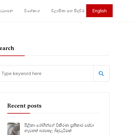
English
අධ්‍යාපන
විශේෂාංග
විලාසිතා සහ සිදුවීම්
earch
Recent posts
පිළිකා රෝගීන්ගේ විකිරණ ප්‍රතිකාර සේවා
නැවතත් බරපතල බිඳවැටීමක්