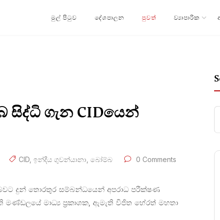
මුල් පිටුව
දේශපාලන
පුවත්
ව්‍යාපාරික
S
 සිද්ධි ගැන CIDයෙන්
CID
,
ඉන්දීය ගුවන්යානා
,
බෝම්බ
0 Comments
බවට දුන් තොරතුර සම්බන්ධයෙන් අපරාධ පරීක්ෂණ
මණ්ඩලයේ මාධ්‍ය ප්‍රකාශක, ඇමැති විජිත හේරත් මහතා