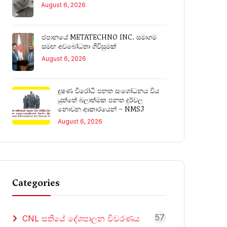
August 6, 2026
ජපානයේ METATECHNO INC. සමාගම
සමඟ අවබෝධතා ගිවිසුමක්
August 6, 2026
දූෂණ විරෝධී පනත සංශෝධනය විය
යුත්තේ බලාත්මක පනත දුර්වල
නොවන ආකාරයෙන් – NMSJ
August 6, 2026
Categories
57
CNL සතියේ දේශපාලන විවරණය