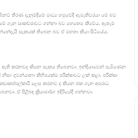
බිනට් තීරණ දැනුම්දීමේ මාධ්‍ය හමුවේදී ඇමැතිවරයා මේ බව
 මේ ගැන සාකච්ඡාවට ගන්නා බව හෙතෙම කීවේය. ඇතැම්
රන්නේදැයි සැකයක් තිබෙන බව ඒ මහතා කියා සිටියේය.
ියට ඇති කරනවද කියන සැකය තිබෙනවා. ඉන්දියාවෙන් පැමිණෙන
ිසා ගුවන්යානා කිහිපයක්ම පරීක්ෂාවට ලක් කළා. පරීක්ෂා
රි කඩාකප්පල්කාරී ලෙස කරනව ද කියන එක ගැන අපරාධ
ා. ඒ පිළිබඳ ක්‍රියාමාර්ග ඉදිරියේදී ගන්නවා.