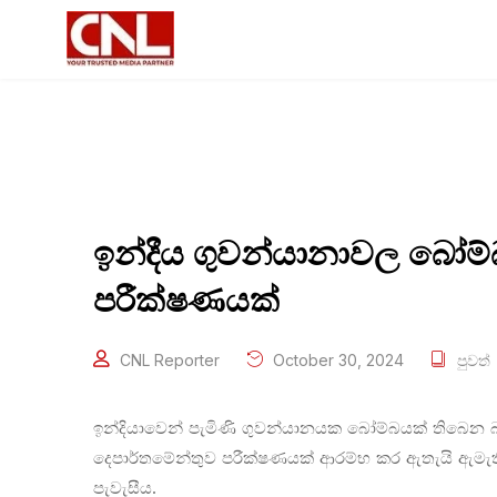
ඉන්දීය ගුවන්යානාවල බෝම්බ
පරීක්ෂණයක්
CNL Reporter
October 30, 2024
පුවත්
ඉන්දියාවෙන් පැමිණි ගුවන්යානයක බෝම්බයක් තිබෙන 
දෙපාර්තමේන්තුව පරීක්ෂණයක් ආරම්භ කර ඇතැයි ඇමැති 
පැවැසීය.