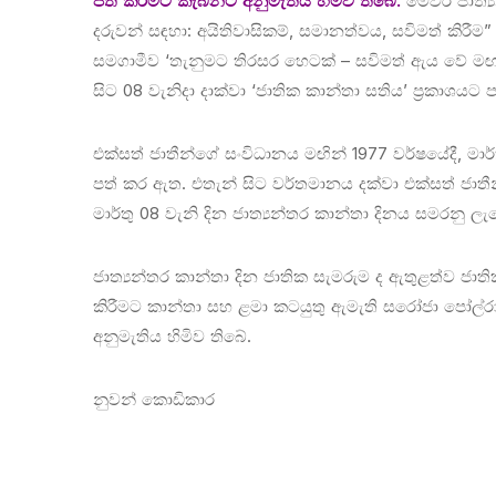
පත් කිරීමට කැබිනට් අනුමැතිය හිමිව තිබේ.
මෙවර ජාත්‍ය
දරුවන් සඳහා: අයිතිවාසිකම්, සමානත්වය, සවිමත් කිර
සමගාමීව ‘තැනුමට තිරසර හෙටක් – සවිමත් ඇය වේ මඟක්
සිට 08 වැනිදා දාක්වා ‘ජාතික කාන්තා සතිය’ ප්‍රකාශයට
එක්සත් ජාතීන්ගේ සංවිධානය මඟින් 1977 වර්ෂයේදී, මාර්
පත් කර ඇත. එතැන් සිට වර්තමානය දක්වා එක්සත් ජාතී
මාර්තු 08 වැනි දින ජාත්‍යන්තර කාන්තා දිනය සමරනු ලැ
ජාත්‍යන්තර කාන්තා දින ජාතික සැමරුම ද ඇතුළත්ව ජාතික, පළ
කිරීමට කාන්තා සහ ළමා කටයුතු ඇමැති සරෝජා පෝල්ර
අනුමැතිය හිමිව තිබේ.
නුවන් කොඩිකාර