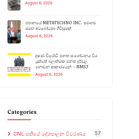
August 6, 2026
ජපානයේ METATECHNO INC. සමාගම
සමඟ අවබෝධතා ගිවිසුමක්
August 6, 2026
දූෂණ විරෝධී පනත සංශෝධනය විය
යුත්තේ බලාත්මක පනත දුර්වල
නොවන ආකාරයෙන් – NMSJ
August 6, 2026
Categories
57
CNL සතියේ දේශපාලන විවරණය