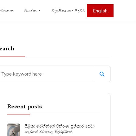
English
අධ්‍යාපන
විශේෂාංග
විලාසිතා සහ සිදුවීම්
earch
Recent posts
පිළිකා රෝගීන්ගේ විකිරණ ප්‍රතිකාර සේවා
නැවතත් බරපතල බිඳවැටීමක්