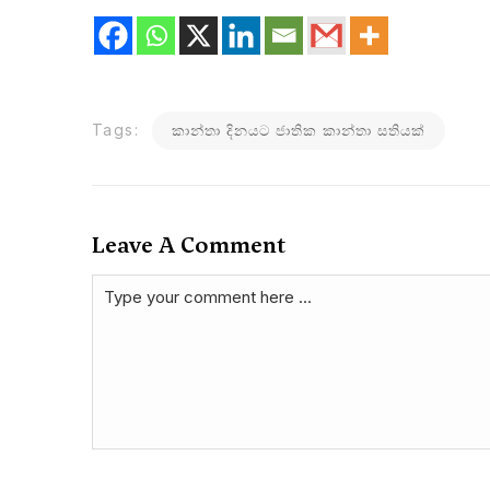
Tags:
කාන්තා දිනයට ජාතික කාන්තා සතියක්
Leave A Comment