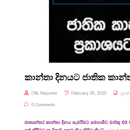
කාන්තා දිනයට ජාතික කාන්
CNL Reporter
February 26, 2025
පුවත්
0 Comments
ජාත්‍යන්තර කාන්තා දිනය සැමරීමට සමගාමීව මාර්තු 02 ව