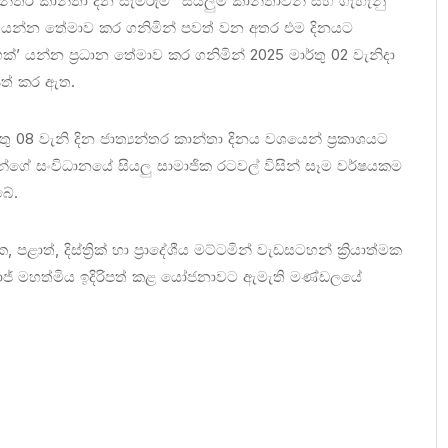
න්තර කාන්තා දින සැමරුම ”සියලුම කාන්තාවන් සහ ගැහැනු
ීම” යන්න තේමාව කර ගනිමින් පවත් වන අතර එම දිනයට
’ යන්න ප්‍රධාන තේමාව කර ගනිමින් 2025 මාර්තු 02 වැනිදා
 පත් කර ඇත.
තු 08 වැනි දින ජාත්‍යන්තර කාන්තා දිනය වශයෙන් ප්‍රකාශයට
න්ගේ සංවිධානයේ සියලු සාමාජික රටවල් විසින් සෑම වර්ෂයකම
බේ.
ාත්, දිස්ත්‍රික් හා ප්‍රාදේශීය මට්ටමින් වැඩසටහන් ක්‍රියාත්මක
ාජ් මහත්මිය ඉදිරිපත් කළ යෝජනාවට ඇමැති මණ්ඩලයේ