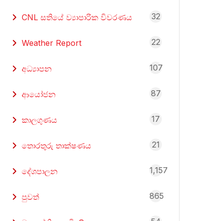
32
CNL සතියේ ව්‍යාපාරික විවරණය
22
Weather Report
107
අධ්‍යාපන
87
ආයෝජන
17
කාලගුණය
21
තොරතුරු තාක්ෂණය
1,157
දේශපාලන
865
පුවත්