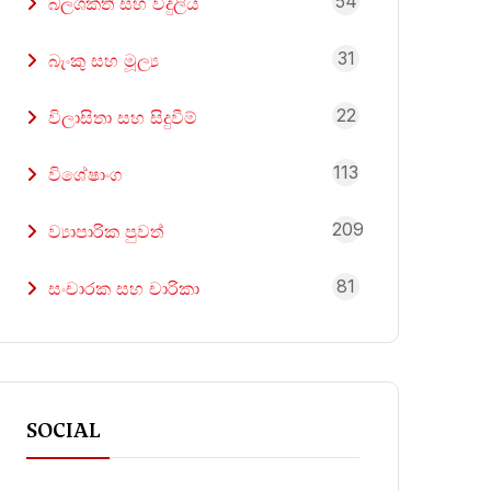
54
බලශක්ති සහ විදුලිය
31
බැංකු සහ මූල්‍ය
22
විලාසිතා සහ සිදුවීම්
113
විශේෂාංග
209
ව්‍යාපාරික පුවත්
81
සංචාරක සහ චාරිකා
SOCIAL