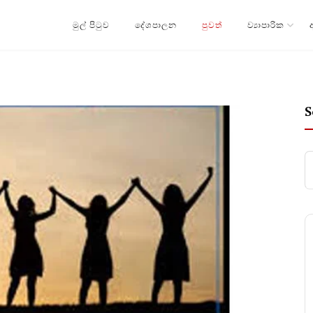
මුල් පිටුව
දේශපාලන
පුවත්
ව්‍යාපාරික
S