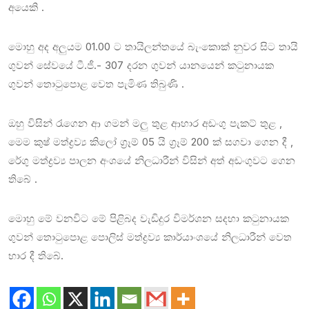
අයෙකි .
මොහු අද අලුයම 01.00 ට තායිලන්තයේ බැංකොක් නුවර සිට තායි
ගුවන් සේවයේ ටී.ජී.- 307 දරන ගුවන් යානයෙන් කටුනායක
ගුවන් තොටුපොළ වෙත පැමිණ තිබුණි .
ඔහු විසින් රැගෙන ආ ගමන් මලු තුළ ආහාර අඩංගු පැකට් තුළ ,
මෙම කුෂ් මත්ද්‍රව්‍ය කිලෝ ග්‍රෑම් 05 යි ග්‍රෑම් 200 ක් සගවා ගෙන දී ,
රේගු මත්ද්‍රව්‍ය පාලන අංශයේ නිලධාරීන් විසින් අත් අඩංගුවට ගෙන
තිබේ .
මොහු මේ වනවිට මේ පිළිබද වැඩිදුර විමර්ශන සදහා කටුනායක
ගුවන් තොටුපොළ පොලිස් මත්ද්‍රව්‍ය කාර්යාංශයේ නිලධාරීන් වෙත
භාර දී තිබේ.