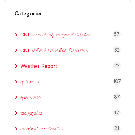
Categories
57
CNL සතියේ දේශපාලන විවරණය
32
CNL සතියේ ව්‍යාපාරික විවරණය
22
Weather Report
107
අධ්‍යාපන
87
ආයෝජන
17
කාලගුණය
21
තොරතුරු තාක්ෂණය