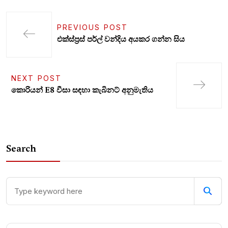
PREVIOUS POST
එක්ස්ප්‍රස් පර්ල් වන්දිය අයකර ගන්න සිය
NEXT POST
කොරියන් E8 වීසා සඳහා කැබිනට් අනුමැතිය
Search