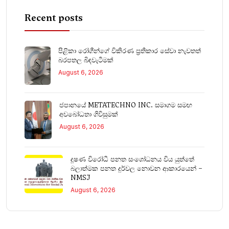
Recent posts
පිළිකා රෝගීන්ගේ විකිරණ ප්‍රතිකාර සේවා නැවතත්
බරපතල බිඳවැටීමක්
August 6, 2026
ජපානයේ METATECHNO INC. සමාගම සමඟ
අවබෝධතා ගිවිසුමක්
August 6, 2026
දූෂණ විරෝධී පනත සංශෝධනය විය යුත්තේ
බලාත්මක පනත දුර්වල නොවන ආකාරයෙන් –
NMSJ
August 6, 2026