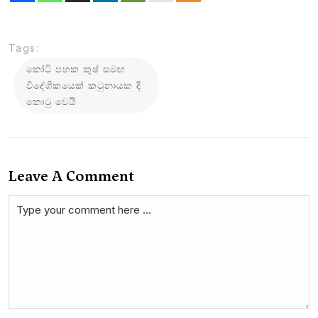
Tags:
කෝටි පහක කුෂ් සමඟ
විදේශිකයෙක් කටුනායක දී
කොටු වෙයි
Leave A Comment