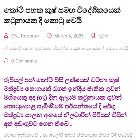
කෝටි පහක කුෂ් සමඟ විදේශිකයෙක්
කටුනායක දී කොටු වෙයි
CNL Reporter
March 5, 2025
පුවත්
කෝටි පහක කුෂ් සමඟ විදේශිකයෙක් කටුනායක දී කොටු වෙයි
0 Comments
රුපියල් පන් කෝටි විසි ලක්ෂයක් වටිනා කුෂ්
මත්ද්‍රව්‍ය තොගයක් රැගත් ඉන්දිය ජාතික ගුවන්
මගියෙකු අද (05) දින අලුයම කටුනායක ගුවන්
තොටුපොළ පැමිණීමේ පර්යන්තයේ දී රේගු
මත්ද්‍රව්‍ය පාලන අංශයේ නිලධාරීන් පිරිසක් විසින්
අත් අඩංගුවට ගෙන තිබේ .
මොහු ඉන්දියාවේ , බැංගලෝර් නුවර රැකියාවක නිරත 34 හැවිරිදි