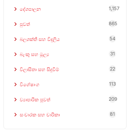
1,157
දේශපාලන
865
පුවත්
54
බලශක්ති සහ විදුලිය
31
බැංකු සහ මූල්‍ය
22
විලාසිතා සහ සිදුවීම්
113
විශේෂාංග
209
ව්‍යාපාරික පුවත්
81
සංචාරක සහ චාරිකා