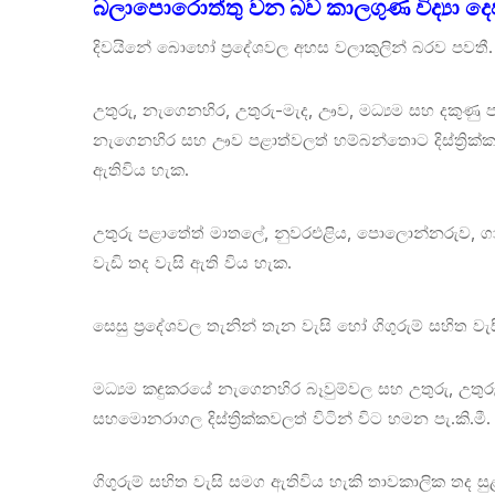
බලාපොරොත්තු වන බව කාලගුණ විද්‍යා දෙ
දිවයිනේ බොහෝ ප්‍රදේශවල අහස වලාකුලින් බරව පවතී.
උතුරු, නැගෙනහිර, උතුරු-මැද, ඌව, මධ්‍යම සහ දකුණු පළ
නැගෙනහිර සහ ඌව පළාත්වලත් හම්බන්තොට දිස්ත්‍රික්කය
ඇතිවිය හැක.
උතුරු පළාතේත් මාතලේ, නුවරඑළිය, පොලොන්නරුව, ගාල්ල
වැඩි තද වැසි ඇති විය හැක.
සෙසු ප්‍රදේශවල තැනින් තැන වැසි හෝ ගිගුරුම් සහිත වැ
මධ්‍යම කඳුකරයේ නැගෙනහිර බෑවුම්වල සහ උතුරු, උත
සහමොනරාගල දිස්ත්‍රික්කවලත් විටින් විට හමන පැ.කි.
ගිගුරුම් සහිත වැසි සමග ඇතිවිය හැකි තාවකාලික තද ස