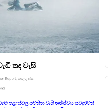
වැඩි තද වැසි
er Report
,
කාලගුණය
nts
්‍යම පළාත්වල පවතින වැසි තත්ත්වය තවදුරටත්