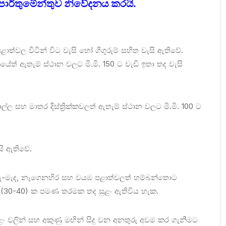
පාර්තුමේන්තුව නිවේදනය කරයි.
ාත්වල විටින් විට වැසි හෝ ගිගුරුම් සහිත වැසි ඇතිවේ.
ේත් ඇතැම් ස්ථාන වලට මි.මි. 150 ට වැඩි ඉතා තද වැසි
 සහ මාතර දිස්ත්‍රික්කවලත් ඇතැම් ස්ථාන වලට මි.මි. 100 ට
සි ඇතිවේ.
ුරු-මැද, නැගෙනහිර සහ වයඹ පළාත්වලත් හම්බන්තොට
මී. (30-40) ක පමණ තරමක තද සුළං ඇතිවිය හැක.
ුළං වලින් සහ අකුණු මඟින් සිදු වන අනතුරු අවම කර ගැනීමට