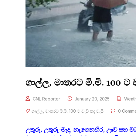
ගාල්ල, මාතරට මි.මි. 100 ට 
CNL Reporter
January 20, 2025
Weath
ගාල්ල
,
මාතරට මි.මි. 100 ට වැඩි තද වැසි
0 Comme
උතුරු, උතුරු-මැද, නැගෙනහිර, ඌව සහ මධ