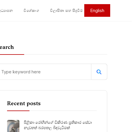
English
අධ්‍යාපන
විශේෂාංග
විලාසිතා සහ සිදුවීම්
earch
Recent posts
පිළිකා රෝගීන්ගේ විකිරණ ප්‍රතිකාර සේවා
නැවතත් බරපතල බිඳවැටීමක්