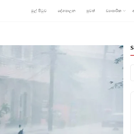
මුල් පිටුව
දේශපාලන
පුවත්
ව්‍යාපාරික
S