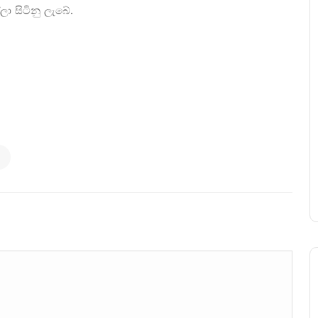
ා සිටිනු ලැබේ.