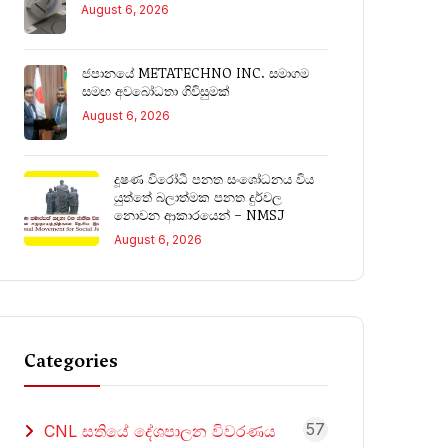
August 6, 2026
ජපානයේ METATECHNO INC. සමාගම
සමඟ අවබෝධතා ගිවිසුමක්
August 6, 2026
දූෂණ විරෝධී පනත සංශෝධනය විය
යුත්තේ බලාත්මක පනත දුර්වල
නොවන ආකාරයෙන් – NMSJ
August 6, 2026
Categories
57
CNL සතියේ දේශපාලන විවරණය