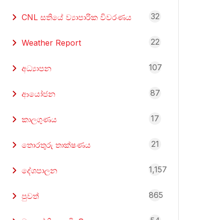
32
CNL සතියේ ව්‍යාපාරික විවරණය
22
Weather Report
107
අධ්‍යාපන
87
ආයෝජන
17
කාලගුණය
21
තොරතුරු තාක්ෂණය
1,157
දේශපාලන
865
පුවත්