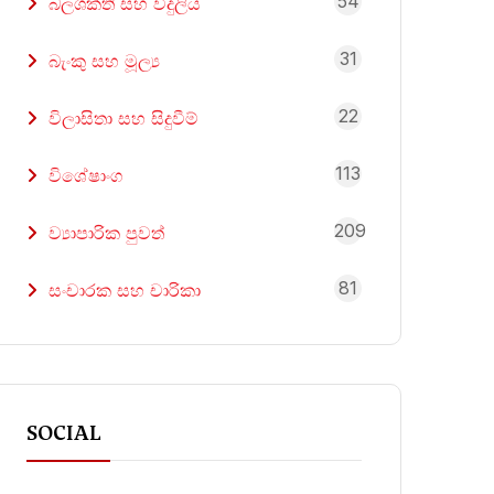
54
බලශක්ති සහ විදුලිය
31
බැංකු සහ මූල්‍ය
22
විලාසිතා සහ සිදුවීම්
113
විශේෂාංග
209
ව්‍යාපාරික පුවත්
81
සංචාරක සහ චාරිකා
SOCIAL