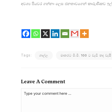
අවශ්‍ය පියවර ගන්නා ලෙස ජනතාවගෙන් කාරුණිකව ඉල්ල
Tags:
ගාල්ල
මාතරට මි.මි. 100 ට වැඩි තද වැසි
Leave A Comment