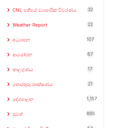
32
CNL සතියේ ව්‍යාපාරික විවරණය
22
Weather Report
107
අධ්‍යාපන
87
ආයෝජන
17
කාලගුණය
21
තොරතුරු තාක්ෂණය
1,157
දේශපාලන
865
පුවත්