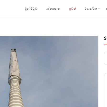
මුල් පිටුව
දේශපාලන
පුවත්
ව්‍යාපාරික
S