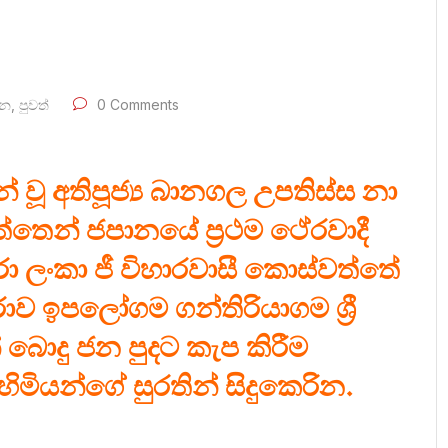
න
,
පුවත්
0 Comments
වූ අතිපූජ්‍ය බානගල උපතිස්ස නා
ත්තෙන් ජපානයේ ප්‍රථම ථේරවාදී
 ලංකා ජී විහාරවාසී කොස්වත්තේ
රාව ඉපලෝගම ගන්තිරියාගම ශ්‍රී
් බොදු ජන පුදට කැප කිරීම
ිමියන්ගේ සුරතින් සිදුකෙරින.