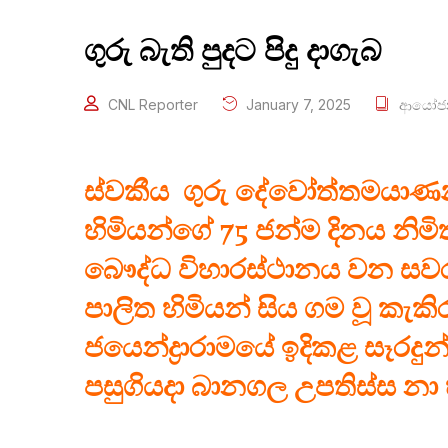
ගුරු බැති පුදට පිදු දාගැබ
CNL Reporter
January 7, 2025
ආයෝජ
ස්වකීය ගුරු දේවෝත්තමයාණන් 
හිමියන්ගේ 75 ජන්ම දිනය නිමි
බෞද්ධ විහාරස්ථානය වන සවරා
පාලිත හිමියන් සිය ගම වූ කැකි
ජයෙන්ද්‍රාරාමයේ ඉදිකළ සෑරදුන
පසුගියදා බානගල උපතිස්ස නා හ