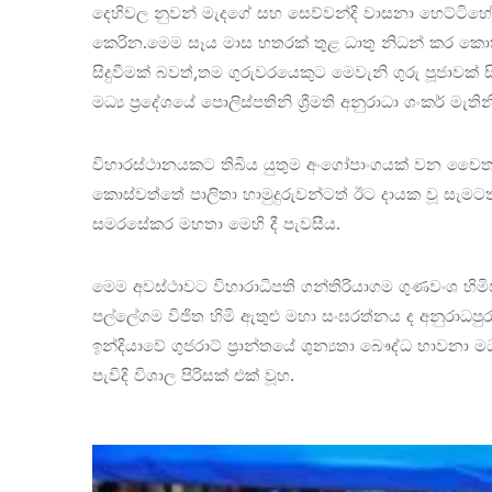
දෙහිවල නුවන් මැදගේ සහ සෙව්වන්දි වාසනා හෙට්ටිහේ
කෙරින.මෙම සෑය මාස හතරක් තුළ ධාතු නිධන් කර කොත්
සිදුවීමක් බවත්,තම ගුරුවරයෙකුට මෙවැනි ගුරු පූජාවක් 
මධ්‍ය ප්‍රදේශයේ පොලිස්පතිනි ශ්‍රීමති අනුරාධා ශංකර් මැති
විහාරස්ථානයකට තිබිය යුතුම අංගෝපාංගයක් වන චෛත්‍ය
කොස්වත්තේ පාලිතා හාමුදුරුවන්ටත් ඊට දායක වූ සැමටත් 
සමරසේකර මහතා මෙහි දී පැවසීය.
මෙම අවස්ථාවට විහාරාධිපති ගන්තිරියාගම ගුණවංශ හ
පල්ලේගම විජිත හිමි ඇතුළු මහා සංඝරත්නය ද අනුරාධපුර දි
ඉන්දියාවේ ගුජරාට් ප්‍රාන්තයේ ශුන්‍යතා බෞද්ධ භාවනා ම
පැවිදි විශාල පිරිසක් එක් වූහ.