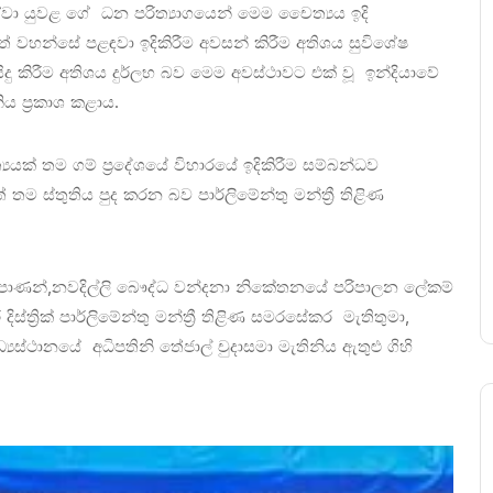
වා යුවළ ගේ ධන පරිත්‍යාගයෙන් මෙම චෛත්‍යය ඉදි
 වහන්සේ පළඳවා ඉදිකිරීම අවසන් කිරීම අතිශය සුවිශේෂ
සිදු කිරීම අතිශය දුර්ලභ බව මෙම අවස්ථාවට එක් වූ ඉන්දියාවේ
නිය ප්‍රකාශ කළාය.
යක් තම ගම් ප්‍රදේශයේ විහාරයේ ඉදිකිරීම සම්බන්ධව
තම ස්තුතිය පුද කරන බව පාර්ලිමේන්තු මන්ත්‍රී තිළිණ
ිමිපාණන්,නවදිල්ලි බෞද්ධ වන්දනා නිකේතනයේ පරිපාලන ලේකම්
ස්ත්‍රික් පාර්ලිමේන්තු මන්ත්‍රී තිළිණ සමරසේකර මැතිතුමා,
ධ්‍යස්ථානයේ අධිපතිනි තේජාල් චුදාසමා මැතිනිය ඇතුළු ගිහි