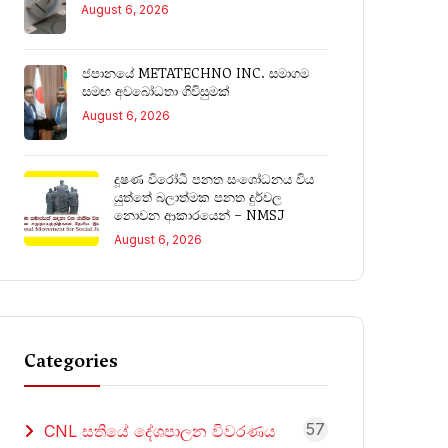
August 6, 2026
ජපානයේ METATECHNO INC. සමාගම
සමඟ අවබෝධතා ගිවිසුමක්
August 6, 2026
දූෂණ විරෝධී පනත සංශෝධනය විය
යුත්තේ බලාත්මක පනත දුර්වල
නොවන ආකාරයෙන් – NMSJ
August 6, 2026
Categories
57
CNL සතියේ දේශපාලන විවරණය