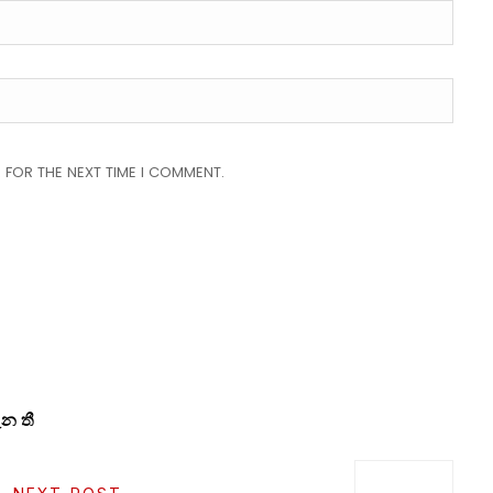
 FOR THE NEXT TIME I COMMENT.
න තී