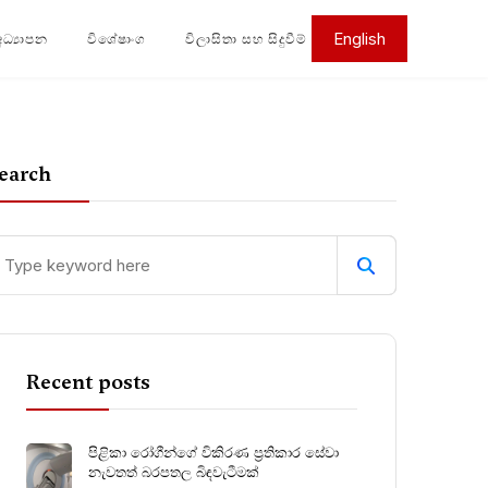
English
අධ්‍යාපන
විශේෂාංග
විලාසිතා සහ සිදුවීම්
earch
Recent posts
පිළිකා රෝගීන්ගේ විකිරණ ප්‍රතිකාර සේවා
නැවතත් බරපතල බිඳවැටීමක්