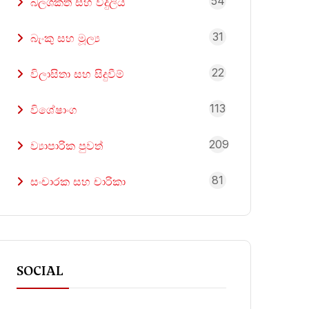
54
බලශක්ති සහ විදුලිය
31
බැංකු සහ මූල්‍ය
22
විලාසිතා සහ සිදුවීම්
113
විශේෂාංග
209
ව්‍යාපාරික පුවත්
81
සංචාරක සහ චාරිකා
SOCIAL