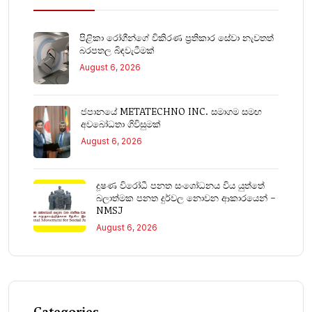
පිළිකා රෝගීන්ගේ විකිරණ ප්‍රතිකාර සේවා නැවතත්
බරපතල බිඳවැටීමක්
August 6, 2026
ජපානයේ METATECHNO INC. සමාගම සමඟ
අවබෝධතා ගිවිසුමක්
August 6, 2026
දූෂණ විරෝධී පනත සංශෝධනය විය යුත්තේ
බලාත්මක පනත දුර්වල නොවන ආකාරයෙන් –
NMSJ
August 6, 2026
Categories