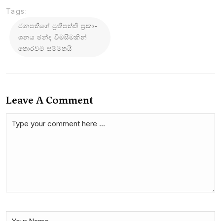
Tags:
ජන­ප­තිගේ ප්‍රති­පත්ති ප්‍රකා­
ශ­නය ඡන්ද විම­සී­ම­කින්
තොර­වම සම්ම­තයි
Leave A Comment