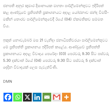
ජන­පති අනුර කුමාර දිසා­නා­යක මහතා පාර්ලි­මේ­න්තු­වට ඉදි­රි­පත්
කළ ආණ්ඩුවේ ප්‍රති­පත්ති ප්‍රකා­ශ­න­යට අදාළ යෝජ­නාව ඡන්ද විම­සී­
ම­කින් තොරව පාර්ලි­මේ­න්තු­වේදී ඊයේ (04) ඒකම­ති­කව සම්මත
විය.
ඉකුත් නොවැ­ම්බර් මස 21 වැනිදා ජනා­ධි­ප­ති­ව­රයා පාර්ලි­මේ­න්තු­වට
මේ ප්‍රති­පත්ති ප්‍රකා­ශ­නය ඉදි­රි­පත් කළේය. ආණ්ඩුවේ ප්‍රති­පත්ති
ප්‍රකා­ශ­න­යට අදාළ විවා­දය පෙරේදා (03) පෙර­වරු 9.30 සිට පස්වරු
5.30 දක්වාත් ඊයේ (04) පෙර­වරු 9.30 සිට පස්වරු 5 දක්වාත්
දෙදින විවා­ද­යක් ලෙස පැවැ­ත්විණි.
DMN