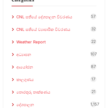
57
CNL සතියේ දේශපාලන විවරණය
32
CNL සතියේ ව්‍යාපාරික විවරණය
22
Weather Report
107
අධ්‍යාපන
87
ආයෝජන
17
කාලගුණය
21
තොරතුරු තාක්ෂණය
1,157
දේශපාලන