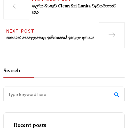
ලෝක බැංකුව Clean Sri Lanka වැඩසටහනට
සහ
NEXT POST
කොටස් වෙළෙ­ඳ­පො­ළ ඉතිහාසයේ ඉහළම අගයට
Search
Recent posts