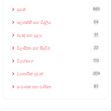
865
පුවත්
54
බලශක්ති සහ විදුලිය
31
බැංකු සහ මූල්‍ය
22
විලාසිතා සහ සිදුවීම්
113
විශේෂාංග
209
ව්‍යාපාරික පුවත්
81
සංචාරක සහ චාරිකා