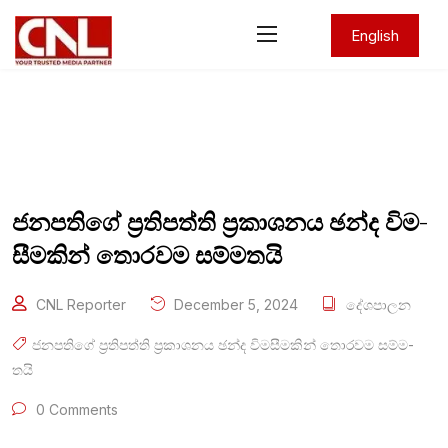
English
ජන­ප­තිගේ ප්‍රති­පත්ති ප්‍රකා­ශ­නය ඡන්ද විම­
සී­ම­කින් තොර­වම සම්ම­තයි
CNL Reporter
December 5, 2024
දේශපාලන
ජන­ප­තිගේ ප්‍රති­පත්ති ප්‍රකා­ශ­නය ඡන්ද විම­සී­ම­කින් තොර­වම සම්ම­
තයි
0 Comments