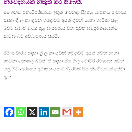
නිවේදනයක් නිකුත් කර තිබෙයි.
මේ අනුව ජනාධිපතිවරයා ඉකුත් 31වනදා සිදුකළ යාපනය සංචාරය
සඳහා ශ්‍රී ලංකා ගුවන් හමුදාවට අයත් ගුවන් යානා භාවිතා කල
බවට සමාජ මාධ්‍ය තුළ සංසරණය වන පුවත සම්පූර්ණයෙන්ම
සාවද්‍ය බව අවධාරණය කරයි.
එම සංචාරය සඳහා ශ්‍රී ලංකා ගුවන් හමුදාවට අයත් ගුවන් යානා
භාවිතා නොකල බවත්, ඒ සඳහා සිය නිල මෝටර් රථයෙන් ගමන්
කල බව ආරක්‍ෂක අමාත්‍යාංශය වැඩිදුරටත් සිය නිවේදනයේ දක්වා
ඇත.