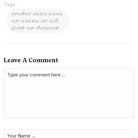
Tags:
ජනපතිගේ යාපනය සංචාරය
ගැන සංසරණය වන වැරදි
පුවතක් ගැන නිවේදනයක්
Leave A Comment