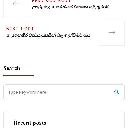
PREVIOUS POST
උතුරු මැද 11 ශ්‍රේණියේ විභාගය යළි ඇරඹෙ
NEXT POST
නැගෙනහිර ව්‍යවසායකයින් බල ගැන්වීමට රුප
Search
Recent posts