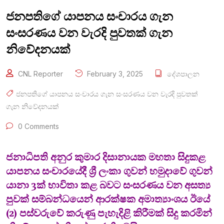
ජනපතිගේ යාපනය සංචාරය ගැන
සංසරණය වන වැරදි පුවතක් ගැන
නිවේදනයක්
CNL Reporter
February 3, 2025
දේශපාලන
ජනපතිගේ යාපනය සංචාරය ගැන සංසරණය වන වැරදි පුවතක්
ගැන නිවේදනයක්
0 Comments
ජනාධිපති අනුර කුමාර දිසානායක මහතා සිදුකළ
යාපනය සංචාරයේදී ශ්‍රී ලංකා ගුවන් හමුදාවේ ගුවන්
යානා 3ක් භාවිතා කළ බවට සංසරණය වන අසත්‍ය
පුවක් සම්බන්ධයෙන් ආරක්ෂක අමාත්‍යාංශය ඊයේ
(2) පස්වරුවේ කරුණු පැහැදිළි කිරීමක් සිදු කරමින්