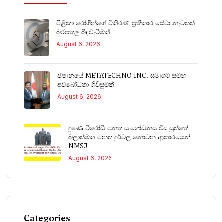
පිළිකා රෝගීන්ගේ විකිරණ ප්‍රතිකාර සේවා නැවතත්
බරපතල බිඳවැටීමක්
August 6, 2026
ජපානයේ METATECHNO INC. සමාගම සමඟ
අවබෝධතා ගිවිසුමක්
August 6, 2026
දූෂණ විරෝධී පනත සංශෝධනය විය යුත්තේ
බලාත්මක පනත දුර්වල නොවන ආකාරයෙන් –
NMSJ
August 6, 2026
Categories