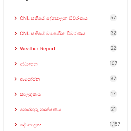
57
CNL සතියේ දේශපාලන විවරණය
32
CNL සතියේ ව්‍යාපාරික විවරණය
22
Weather Report
107
අධ්‍යාපන
87
ආයෝජන
17
කාලගුණය
21
තොරතුරු තාක්ෂණය
1,157
දේශපාලන