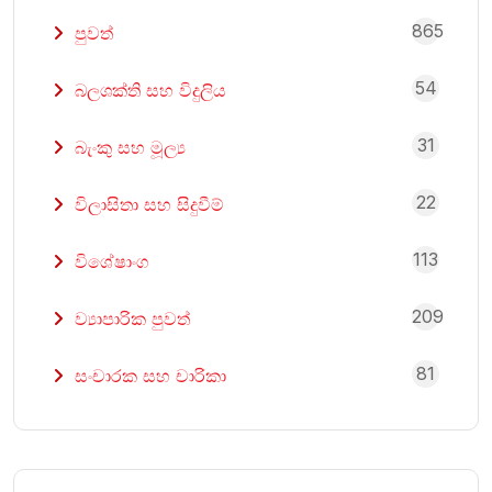
865
පුවත්
54
බලශක්ති සහ විදුලිය
31
බැංකු සහ මූල්‍ය
22
විලාසිතා සහ සිදුවීම්
113
විශේෂාංග
209
ව්‍යාපාරික පුවත්
81
සංචාරක සහ චාරිකා