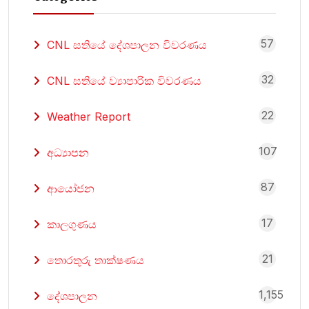
57
CNL සතියේ දේශපාලන විවරණය
32
CNL සතියේ ව්‍යාපාරික විවරණය
22
Weather Report
107
අධ්‍යාපන
87
ආයෝජන
17
කාලගුණය
21
තොරතුරු තාක්ෂණය
1,155
දේශපාලන