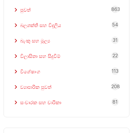
863
පුවත්
54
බලශක්ති සහ විදුලිය
31
බැංකු සහ මූල්‍ය
22
විලාසිතා සහ සිදුවීම්
113
විශේෂාංග
208
ව්‍යාපාරික පුවත්
81
සංචාරක සහ චාරිකා