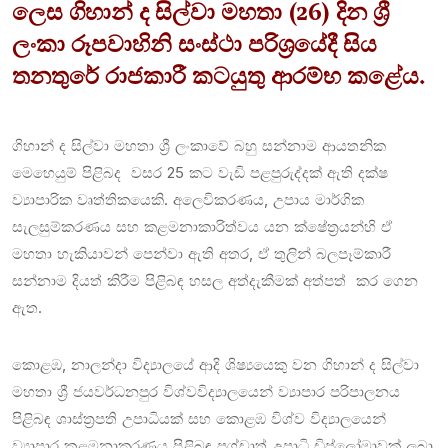
ලෙස ගිහාන් ද සිල්වා මහතා (26) දින ශ්‍රී
ලංකා රූපවාහිනි සංස්ථා පරිශ්‍රයේදී සිය
තනතුරේ රාජකාරී කටයුතු ආරම්භ කළේය.
ගිහාන් ද සිල්වා මහතා ශ්‍රී ලංකාවේ බහු සන්නාම ආයතනික
මෙහෙයුම් පිළිබද වසර 25 කට වැඩි පළපුරුද්දක් ඇති දක්ෂ
ව්‍යාපාරික වෘත්තිකයෙකි. අලෙවිකරණය, උපාය මාර්ගික
සැලසුම්කරණය සහ කළමනාකාරිත්වය යන ක්ෂේත්‍රයන්හි ඒ
මහතා හැකියාවන් පෙන්වා ඇති අතර, ඒ තුලින් බලපෑම්කාරී
සන්නාම දියත් කිරීම පිළිබඳ හසල අත්දැකීමක් අත්පත් කර ගෙන
ඇත.
කොළඹ, නාලන්දා විද්‍යාලයේ ආදි ශිෂ්‍යයෙකු වන ගිහාන් ද සිල්වා
මහතා ශ්‍රී ජයවර්ධනපුර විශ්වවිද්‍යාලයෙන් ව්‍යාපාර පරිපාලනය
පිළිබඳ ශාස්ත්‍රපති උපාධියක් සහ කොළඹ විශ්ව විද්‍යාලයෙන්
ව්‍යාපාර කළමනාකරණය පිළිබඳ පශ්චාත් උපාධි ඩිප්ලෝමාවක් ලබා