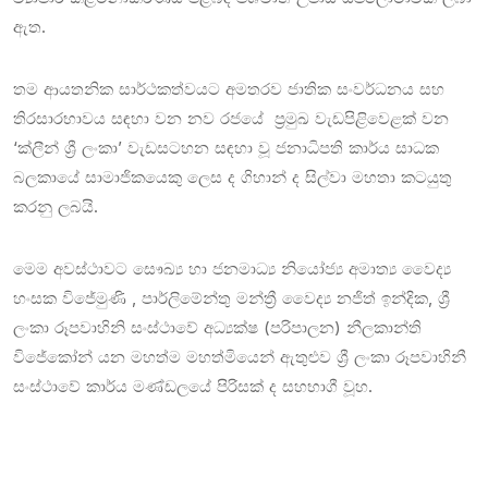
ඇත.
තම ආයතනික සාර්ථකත්වයට අමතරව ජාතික සංවර්ධනය සහ
තිරසාරභාවය සඳහා වන නව රජයේ ප්‍රමුඛ වැඩපිළිවෙළක් වන
‘ක්ලීන් ශ්‍රී ලංකා’ වැඩසටහන සඳහා වූ ජනාධිපති කාර්ය සාධක
බලකායේ සාමාජිකයෙකු ලෙස ද ගිහාන් ද සිල්වා මහතා කටයුතු
කරනු ලබයි.
මෙම අවස්ථාවට සෞඛ්‍ය හා ජනමාධ්‍ය නියෝජ්‍ය අමාත්‍ය වෛද්‍ය
හංසක විජේමුණි , පාර්ලිමේන්තු මන්ත්‍රී වෛද්‍ය නජිත් ඉන්දික, ශ්‍රී
ලංකා රූපවාහිනි සංස්ථාවේ අධ්‍යක්ෂ (පරිපාලන) නීලකාන්ති
විජේකෝන් යන මහත්ම මහත්මියෙන් ඇතුළුව ශ්‍රී ලංකා රූපවාහිනී
සංස්ථාවේ කාර්ය මණ්ඩලයේ පිරිසක් ද සහභාගී වූහ.