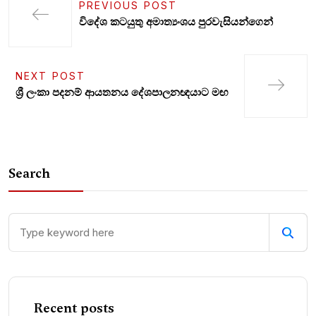
PREVIOUS POST
විදේශ කටයුතු අමාත්‍යංශය පුරවැසියන්ගෙන්
NEXT POST
ශ්‍රී ලංකා පදනම් ආයතනය දේශපාලනඥයාට මඟ
Search
Recent posts