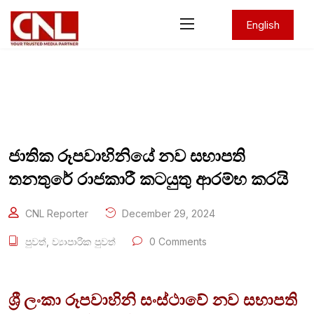
English
ජාතික රූපවාහිනියේ නව සභාපති
තනතුරේ රාජකාරී කටයුතු ආරම්භ කරයි
CNL Reporter
December 29, 2024
පුවත්
,
ව්‍යාපාරික පුවත්
0 Comments
ශ්‍රී ලංකා රූපවාහිනි සංස්ථාවේ නව සභාපති