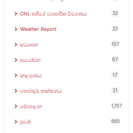
32
CNL සතියේ ව්‍යාපාරික විවරණය
22
Weather Report
107
අධ්‍යාපන
87
ආයෝජන
17
කාලගුණය
21
තොරතුරු තාක්ෂණය
1,157
දේශපාලන
865
පුවත්