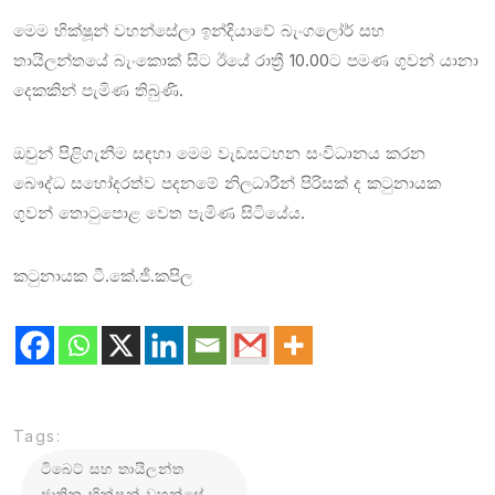
මෙම භික්ෂූන් වහන්සේලා ඉන්දියාවේ බැංගලෝර් සහ
තායිලන්තයේ බැංකොක් සිට ඊයේ රාත්‍රී 10.00ට පමණ ගුවන් යානා
දෙකකින් පැමිණ තිබුණි.
ඔවුන් පිළිගැනීම සඳහා මෙම වැඩසටහන සංවිධානය කරන
බෞද්ධ සහෝදරත්ව පදනමේ නිලධාරීන් පිරිසක් ද කටුනායක
ගුවන් තොටුපොළ වෙත පැමිණ සිටියේය.
කටුනායක ටී.කේ.ජී.කපිල
Tags:
ටිබෙට් සහ තායිලන්ත
ජාතික භික්ෂූන් වහන්සේ