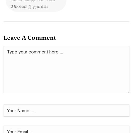
38නමක් ශ්‍රී ලංකාවට
Leave A Comment