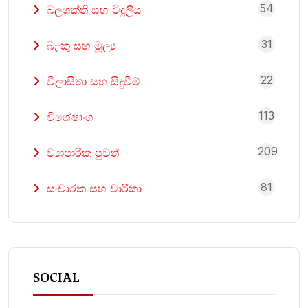
54
බලශක්ති සහ විදුලිය
31
බැංකු සහ මූල්‍ය
22
විලාසිතා සහ සිදුවීම්
113
විශේෂාංග
209
ව්‍යාපාරික පුවත්
81
සංචාරක සහ චාරිකා
SOCIAL