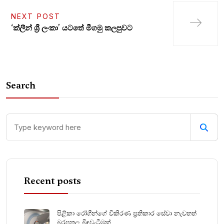
NEXT POST
‘ක්ලීන් ශ්‍රී ලංකා’ යටතේ මීගමු කලපුවට
Search
Recent posts
පිළිකා රෝගීන්ගේ විකිරණ ප්‍රතිකාර සේවා නැවතත්
බරපතල බිඳවැටීමක්