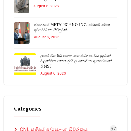
August 6, 2026
ජපානයේ METATECHNO INC. සමාගම සමඟ
අවබෝධතා ගිවිසුමක්
August 6, 2026
දූෂණ විරෝධී පනත සංශෝධනය විය යුත්තේ
බලාත්මක පනත දුර්වල නොවන ආකාරයෙන් –
NMSJ
August 6, 2026
Categories
57
CNL සතියේ දේශපාලන විවරණය