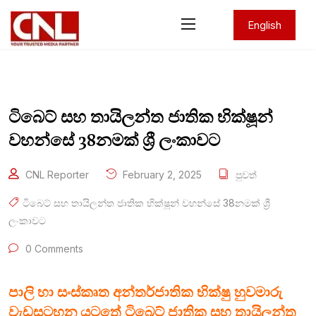
English
ටිබෙට් සහ තායිලන්ත ජාතික භික්ෂූන්
වහන්සේ 38නමක් ශ්‍රී ලංකාවට
CNL Reporter
February 2, 2025
පුවත්
ටිබෙට් සහ තායිලන්ත ජාතික භික්ෂූන් වහන්සේ 38නමක් ශ්‍රී
ලංකාවට
0 Comments
පාලි හා සංස්කෘත අන්තර්ජාතික භික්ෂු හුවමාරු
වැඩසටහන යටතේ ටිබෙට් ජාතික සහ තායිලන්ත