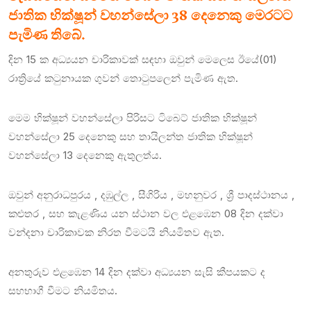
ජාතික භික්ෂූන් වහන්සේලා 38 දෙනෙකු මෙරටට
පැමිණ තිබේ.
දින 15 ක අධ්‍යයන චාරිකාවක් සඳහා ඔවුන් මෙලෙස ඊයේ(01)
රාත්‍රියේ කටුනායක ගුවන් තොටුපලෙන් පැමිණ ඇත.
මෙම භික්ෂූන් වහන්සේලා පිරිසට ටිබෙට් ජාතික භික්ෂූන්
වහන්සේලා 25 දෙනෙකු සහ තායිලන්ත ජාතික භික්ෂූන්
වහන්සේලා 13 දෙනෙකු ඇතුලත්ය.
ඔවුන් අනුරාධපුරය , දඹුල්ල , සීගිරිය , මහනුවර , ශ්‍රී පාදස්ථානය ,
කළුතර , සහ කැළණිය යන ස්ථාන වල එළඹෙන 08 දින දක්වා
වන්දනා චාරිකාවක නිරත වීමටයි නියමිතව ඇත.
අනතුරුව එළඹෙන 14 දින දක්වා අධ්‍යයන සැසි කීපයකට ද
සහභාගී වීමට නියමිතය.