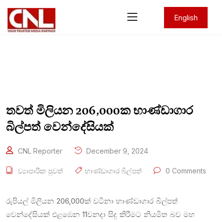
English
තවත් මිලියන 206,000ක භාණ්ඩාගාර
බිල්පත් වෙන්දේසියක්
CNL Reporter
December 9, 2024
ව්‍යාපාරික පුවත්
භාණ්ඩාගාර බිල්පත්
0 Comments
රුපියල් මිලියන 206,000ක් වටිනා භාණ්ඩාගාර බිල්පත්
වෙන්දේසියක් එළඹෙන 11වනදා සිදු කිරීමට නියමිත බව මහ