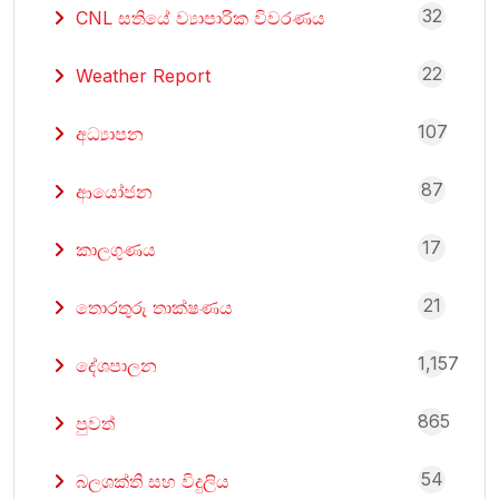
32
CNL සතියේ ව්‍යාපාරික විවරණය
22
Weather Report
107
අධ්‍යාපන
87
ආයෝජන
17
කාලගුණය
21
තොරතුරු තාක්ෂණය
1,157
දේශපාලන
865
පුවත්
54
බලශක්ති සහ විදුලිය