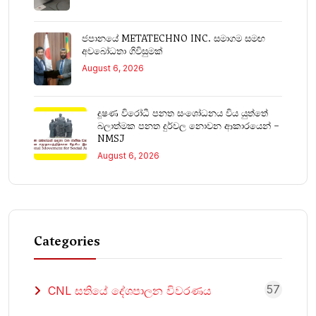
ජපානයේ METATECHNO INC. සමාගම සමඟ
අවබෝධතා ගිවිසුමක්
August 6, 2026
දූෂණ විරෝධී පනත සංශෝධනය විය යුත්තේ
බලාත්මක පනත දුර්වල නොවන ආකාරයෙන් –
NMSJ
August 6, 2026
Categories
57
CNL සතියේ දේශපාලන විවරණය