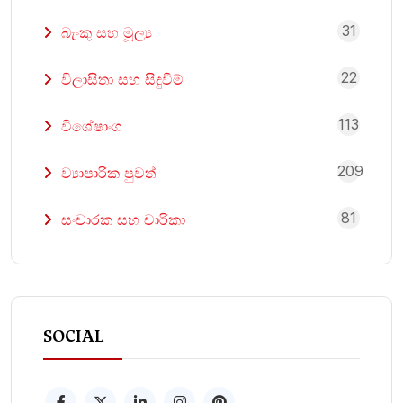
31
බැංකු සහ මූල්‍ය
22
විලාසිතා සහ සිදුවීම්
113
විශේෂාංග
209
ව්‍යාපාරික පුවත්
81
සංචාරක සහ චාරිකා
SOCIAL