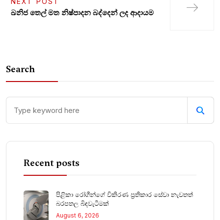
NEXT POST
ඛනිජ තෙල් මත නිෂ්පාදන බද්දෙන් ලද ආදායම
Search
Recent posts
පිළිකා රෝගීන්ගේ විකිරණ ප්‍රතිකාර සේවා නැවතත්
බරපතල බිඳවැටීමක්
August 6, 2026