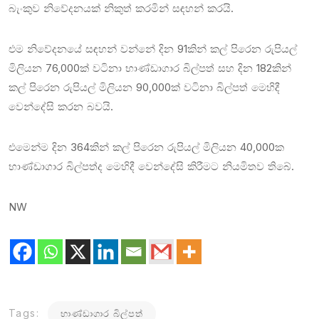
බැංකුව නිවේදනයක් නිකුත් කරමින් සඳහන් කරයි.
එම නිවේදනයේ සඳහන් වන්නේ දින 91කින් කල් පිරෙන රුපියල්
මිලියන 76,000ක් වටිනා භාණ්ඩාගාර බිල්පත් සහ දින 182කින්
කල් පිරෙන රුපියල් මිලියන 90,000ක් වටිනා බිල්පත් මෙහිදී
වෙන්දේසි කරන බවයි.
එමෙන්ම දින 364කින් කල් පිරෙන රුපියල් මිලියන 40,000ක
භාණ්ඩාගාර බිල්පත්ද මෙහිදී වෙන්දේසි කිරීමට නියමිතව තිබේ.
NW
Tags:
භාණ්ඩාගාර බිල්පත්