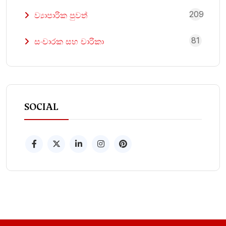
209
ව්‍යාපාරික පුවත්
81
සංචාරක සහ චාරිකා
SOCIAL