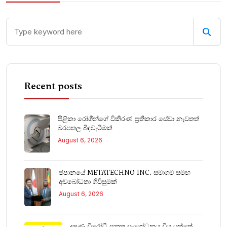
Recent posts
පිළිකා රෝගීන්ගේ විකිරණ ප්‍රතිකාර සේවා නැවතත්
බරපතල බිඳවැටීමක්
August 6, 2026
ජපානයේ METATECHNO INC. සමාගම සමඟ
අවබෝධතා ගිවිසුමක්
August 6, 2026
දූෂණ විරෝධී පනත සංශෝධනය විය යුත්තේ