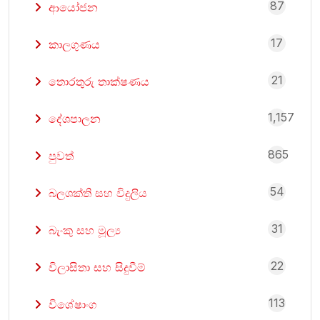
87
ආයෝජන
17
කාලගුණය
21
තොරතුරු තාක්ෂණය
1,157
දේශපාලන
865
පුවත්
54
බලශක්ති සහ විදුලිය
31
බැංකු සහ මූල්‍ය
22
විලාසිතා සහ සිදුවීම්
113
විශේෂාංග