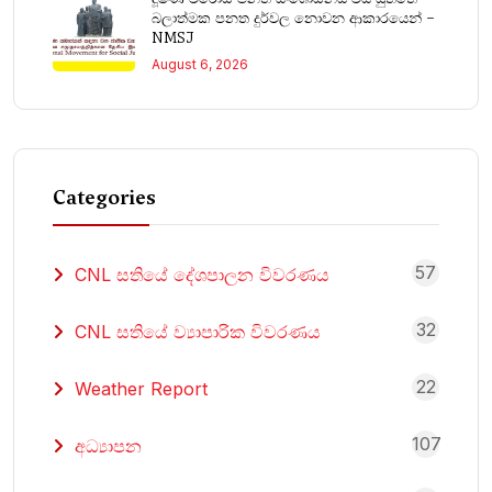
බලාත්මක පනත දුර්වල නොවන ආකාරයෙන් –
NMSJ
August 6, 2026
Categories
57
CNL සතියේ දේශපාලන විවරණය
32
CNL සතියේ ව්‍යාපාරික විවරණය
22
Weather Report
107
අධ්‍යාපන