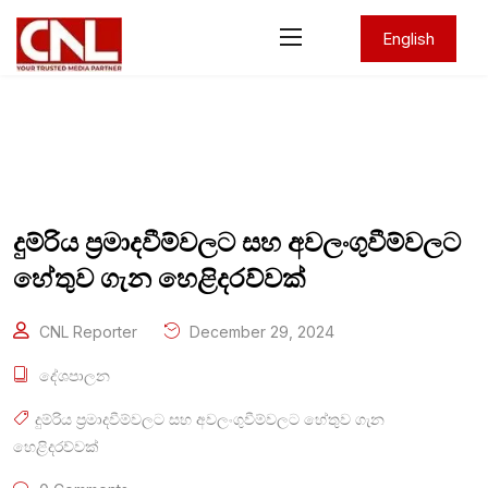
English
දුම්රිය ප්‍රමාදවීම්වලට සහ අවලංගුවීම්වලට
හේතුව ගැන හෙළිදරව්වක්
CNL Reporter
December 29, 2024
දේශපාලන
දුම්රිය ප්‍රමාදවීම්වලට සහ අවලංගුවීම්වලට හේතුව ගැන
හෙළිදරව්වක්