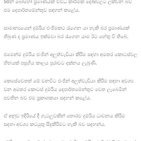
50න් බෝහෝ ප්‍රමාණයක් විවිධ කාර්මික දෝෂවලට ලක්වන බව
එම දෙපාර්තමේන්තුව සඳහන් කළේය.
සාමාන්‍යයෙන් දුම්රිය එංජිමකට රැගෙන යා හැකි බර ප්‍රමාණයක්
තිබුණ ද ප්‍රමාණය ඉක්මවා බර රැගෙන යාම ඊට හේතු වී තිබේ.
එමෙන්ම දුම්රිය එංජින් අලුත්වැඩියා කිරීම සඳහා අමතර කොටස්වල
හිඟයක් පසුගිය කාලය පුරාවට දක්නය ලැබුණි.
කෙසේවෙතත් මේ වනවිට එංජින් අලුත්වැඩියා කිරීම සඳහා අවශ්‍ය
වන අමතර කොටස් දුම්රිය දෙපාර්තමේන්තුව වෙත ලැබෙමින්
පවතින බව එම ප්‍රකාශකයා සඳහන් කළේය.
ඒ අනුව ඉදිරියේ දී ගැටලුවකින් තොරව දුම්රිය ධාවනය කිරීම
සඳහා අවශ්‍ය කටයුතු සිදුකිරීමට හැකි බව සඳහන්ය.