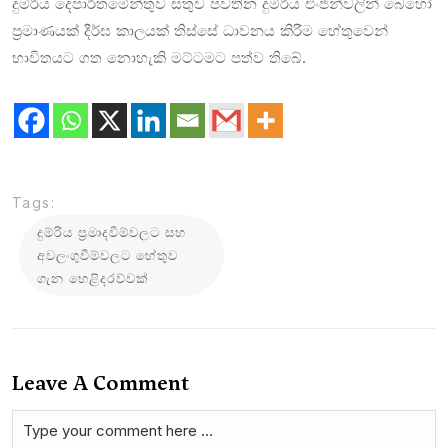
දුම්රිය දෙපාර්තමේන්තුව සතුව පවතින දුම්රිය එංජින්වලින් බෙහෝ
ප්‍රමාණයක් දීර්ඝ කාලයක් තිස්සේ ධාවනය කිරීම හේතුවෙන්
භාවිතයට ගත නොහැකි මට්ටමට පත්ව තිබේ.
Tags:
දුම්රිය ප්‍රමාදවීම්වලට සහ
අවලංගුවීම්වලට හේතුව
ගැන හෙළිදරව්වක්
Leave A Comment