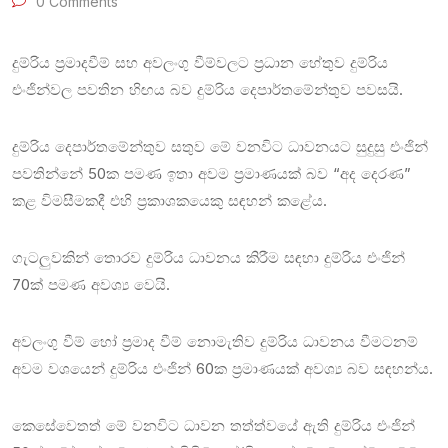
0 Comments
දුම්රිය ප්‍රමාදවීම් සහ අවලංගු වීම්වලට ප්‍රධාන හේතුව දුම්රිය
එංජින්වල පවතින හිඟය බව දුම්රිය දෙපාර්තමේන්තුව පවසයි.
දුම්රිය දෙපාර්තමේන්තුව සතුව මේ වනවිට ධාවනයට සුදුසු එංජින්
පවතින්නේ 50ක පමණ ඉතා අවම ප්‍රමාණයක් බව “අද දෙරණ”
කළ විමසීමකදී එහි ප්‍රකාශකයෙකු සඳහන් කළේය.
ගැටලුවකින් තොරව දුම්රිය ධාවනය කිරීම සඳහා දුම්රිය එංජින්
70ක් පමණ අවශ්‍ය වෙයි.
අවලංගු වීම් හෝ ප්‍රමාද වීම් නොමැතිව දුම්රිය ධාවනය වීමටනම්
අවම වශයෙන් දුම්රිය එංජින් 60ක ප්‍රමාණයක් අවශ්‍ය බව සඳහන්ය.
කෙසේවෙතත් මේ වනවිට ධාවන තත්ත්වයේ ඇති දුම්රිය එංජින්