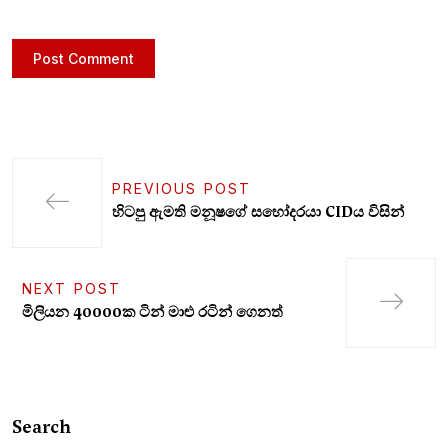
PREVIOUS POST
හිටපු ඇමති මනූෂගේ සහෝදරයා CIDය විසින්
NEXT POST
මිලියන 40000ක ටින් මාළු රටින් ගෙනත්
Search