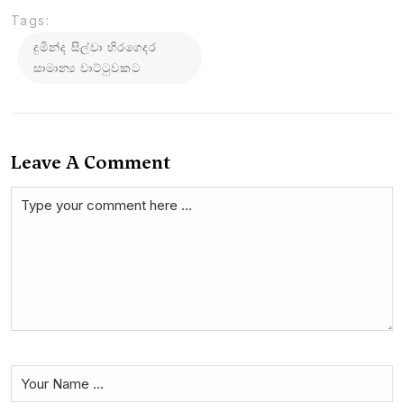
Tags:
දුමින්ද සිල්වා හිරගෙදර
සාමාන්‍ය වාට්ටුවකට
Leave A Comment