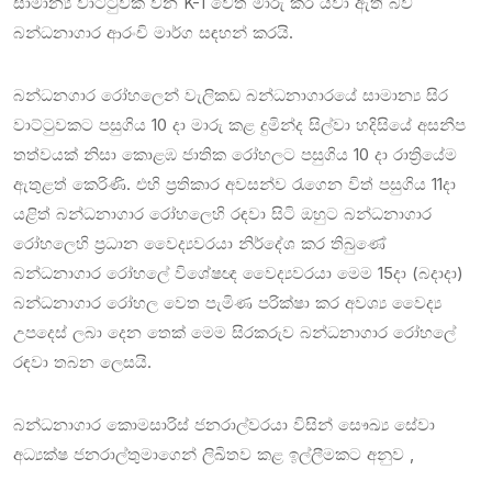
සාමාන්‍ය වාට්ටුවක් වන K-1 වෙත මාරු කර යවා ඇති බව
බන්ධනාගාර ආරංචි මාර්ග සඳහන් කරයි.
බන්ධනගාර රෝහලෙන් වැලිකඩ බන්ධනාගාරයේ සාමාන්‍ය සිර
වාට්ටුවකට පසුගිය 10 දා මාරු කළ දුමින්ද සිල්වා හදිසියේ අසනීප
තත්වයක් නිසා කොළඹ ජාතික රෝහලට පසුගිය 10 දා රාත්‍රියේම
ඇතුළත් කෙරිණි. එහි ප්‍රතිකාර අවසන්ව රැගෙන විත් පසුගිය 11දා
යළිත් බන්ධනාගාර රෝහලෙහි රඳවා සිටි ඔහුට බන්ධනාගාර
රෝහලෙහි ප්‍රධාන වෛද්‍යවරයා නිර්දේශ කර තිබුණේ
බන්ධනාගාර රෝහලේ විශේෂඥ වෛද්‍යවරයා මෙම 15දා (බදාදා)
බන්ධනාගාර රෝහල වෙත පැමිණ පරික්ෂා කර අවශ්‍ය වෛද්‍ය
උපදෙස් ලබා දෙන තෙක් මෙම සිරකරුව බන්ධනාගාර රෝහලේ
රඳවා තබන ලෙසයි.
බන්ධනාගාර කොමසාරිස් ජනරාල්වරයා විසින් සෞඛ්‍ය සේවා
අධ්‍යක්ෂ ජනරාල්තුමාගෙන් ලිඛිතව කළ ඉල්ලීමකට අනුව ,