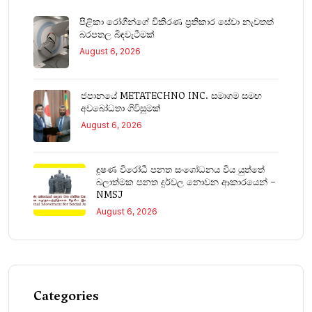
පිළිකා රෝගීන්ගේ විකිරණ ප්‍රතිකාර සේවා නැවතත්
බරපතල බිඳවැටීමක්
August 6, 2026
ජපානයේ METATECHNO INC. සමාගම සමඟ
අවබෝධතා ගිවිසුමක්
August 6, 2026
දූෂණ විරෝධී පනත සංශෝධනය විය යුත්තේ
බලාත්මක පනත දුර්වල නොවන ආකාරයෙන් –
NMSJ
August 6, 2026
Categories