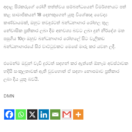
අදාළ සිරකරුගේ රෝගී තත්ත්වය සම්බන්ධයෙන් විමර්ශනයට පත්
කළ සාමාජිකයන් 18 දෙනකුගෙන් යුතු විශේෂඥ වෛද්‍ය
කණ්ඩායමක්, ඔහුට තවදුරටත් බන්ධනාගාර රෝහල තුල
නේවාසික ප්‍රතිකාර ලබා දීම අනවශ්‍ය බවට ලබා දුන් නිර්දේශ මත
පසුගිය 10දා ඔහුව බන්ධනාගාර රෝහලේ සිට වැලිකඩ
බන්ධනාගාරයේ සිර වාට්ටුවකට මෙසේ මාරු කර යවන ලදී.
එමෙන්ම ඔවුන් වැඩි දුරටත් සඳහන් කර ඇත්තේ ඕනෑම අවස්ථාවක
හදිසි සංකූලතාවක් ඇති වුවහොත් ඒ සඳහා නොපමාව ප්‍රතිකාර
ලබා දිය යුතු බවයි.
DMN