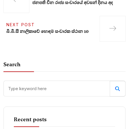
ජනපති චීන රාජ්‍ය සංචාරයේ අවසන් දිනය අද
NEXT POST
බී.බී.සී නාලිකාවේ හොඳම සංචාරක ස්ථාන 10
Search
Recent posts