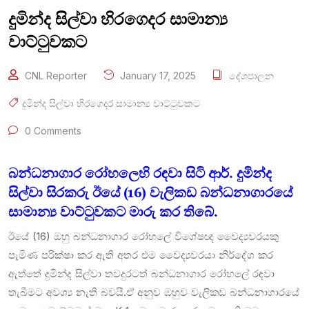
දුමින්ද සිල්වා හිරගෙදර සාමාන්‍ය
වාට්ටුවකට
CNL Reporter
January 17, 2025
දේශපාලන
දුමින්ද සිල්වා හිරගෙදර සාමාන්‍ය වාට්ටුවකට
0 Comments
බන්ධනාගාර රෝහලෙහි රඳවා සිටි ආර්. දුමින්ද
සිල්වා සිරකරු ඊයේ (16) වැලිකඩ බන්ධනාගාරයේ
සාමාන්‍ය වාට්ටුවකට මාරු කර තිබේ.
ඊයේ (16) ඔහු බන්ධනාගාර රෝහලේ විශේෂඥ වෛද්‍යවරයකු
පැමිණ පරික්ෂා කර ඇති අතර එම වෛද්‍යවරයා නිර්දේශ කර
ඇත්තේ දුමින්ද සිල්වා තවදුරටත් බන්ධනාගාර රෝහලේ රඳවා
තැබීමට අවශ්‍ය නැති බවයි.ඒ අනුව ඹහුව වැලිකඩ බන්ධනාගාරයේ