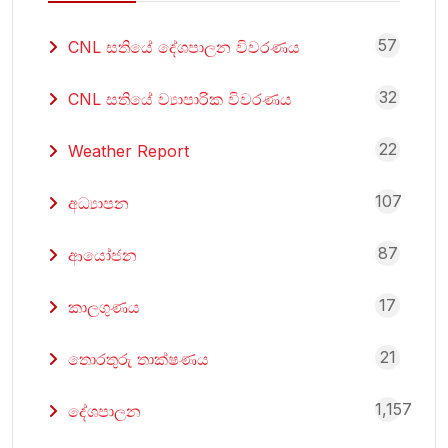
57
CNL සතියේ දේශපාලන විවරණය
32
CNL සතියේ ව්‍යාපාරික විවරණය
22
Weather Report
107
අධ්‍යාපන
87
ආයෝජන
17
කාලගුණය
21
තොරතුරු තාක්ෂණය
1,157
දේශපාලන