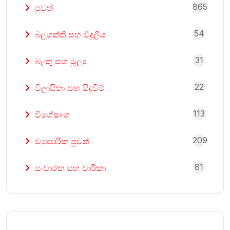
865
පුවත්
54
බලශක්ති සහ විදුලිය
31
බැංකු සහ මූල්‍ය
22
විලාසිතා සහ සිදුවීම්
113
විශේෂාංග
209
ව්‍යාපාරික පුවත්
81
සංචාරක සහ චාරිකා