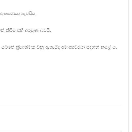
ාත්‍යවරයා පැවසීය.
ත් කිරීම එහි අරමුණ බවයි.
යටතේ ක්‍රියාත්මක වනු ඇතැයිද අමාත්‍යවරයා සඳහන් කළේ ය.