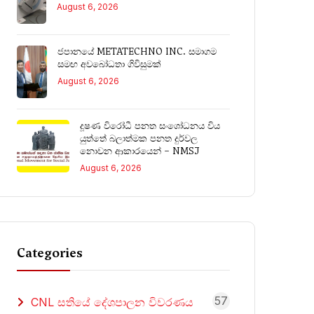
August 6, 2026
ජපානයේ METATECHNO INC. සමාගම
සමඟ අවබෝධතා ගිවිසුමක්
August 6, 2026
දූෂණ විරෝධී පනත සංශෝධනය විය
යුත්තේ බලාත්මක පනත දුර්වල
නොවන ආකාරයෙන් – NMSJ
August 6, 2026
Categories
57
CNL සතියේ දේශපාලන විවරණය