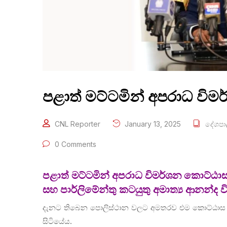
පළාත් මට්ටමින් අපරාධ වි
CNL Reporter
January 13, 2025
දේශප
0 Comments
පළාත් මට්ටමින් අපරාධ විමර්ශන කොට්ඨ
සහ පාර්ලිමේන්තු කටයුතු අමාත්‍ය ආනන්ද
දැනට තිබෙන පොලිස්ථාන වලට අමතරව එම කොට්ඨාස පිහ
සිටියේය.