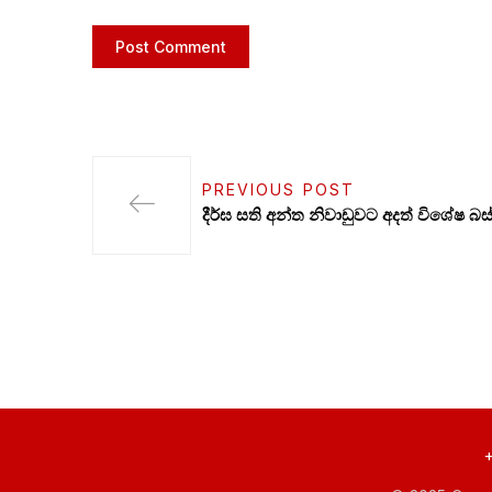
PREVIOUS POST
දීර්ඝ සති අන්ත නිවාඩුවට අදත් විශේෂ බස
+