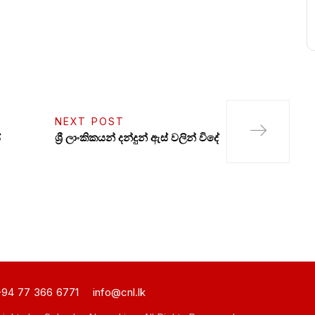
NEXT POST
්
ශ්‍රී ලාංකිකයන් දන්දුන් ඇස් වලින් විදේ
94 77 366 6771
info@cnl.lk