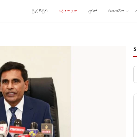
මුල් පිටුව
දේශපාලන
පුවත්
ව්‍යාපාරික
S