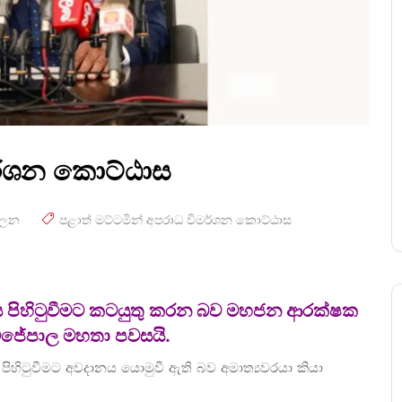
මර්ශන කොට්ඨාස
ාලන
පළාත් මට්ටමින් අපරාධ විමර්ශන කොට්ඨාස
ාස පිහිටුවීමට කටයුතු කරන බව මහජන ආරක්ෂක
 විජේපාල මහතා පවසයි.
ිටුවීමට අවදානය යොමුවී ඇති බව අමාත්‍යවරයා කියා