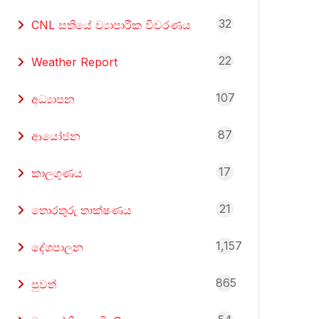
32
CNL සතියේ ව්‍යාපාරික විවරණය
22
Weather Report
107
අධ්‍යාපන
87
ආයෝජන
17
කාලගුණය
21
තොරතුරු තාක්ෂණය
1,157
දේශපාලන
865
පුවත්