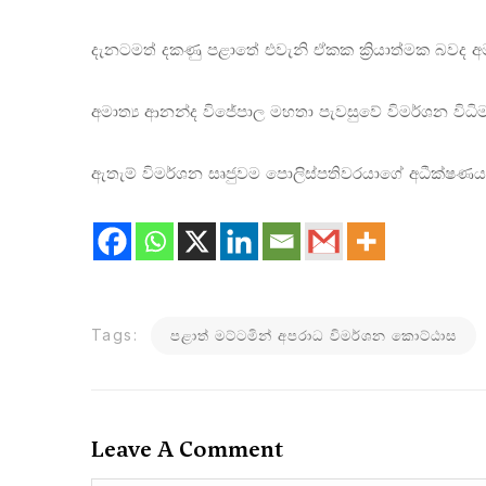
දැනටමත් දකණු පළාතේ එවැනි ඒකක ක්‍රියාත්මක බවද අම
අමාත්‍ය ආනන්ද විජේපාල මහතා පැවසුවේ විමර්ශන විධිම
ඇතැම් විමර්ශන සෘජුවම පොලිස්පතිවරයාගේ අධීක්ෂණය 
Tags:
පළාත් මට්ටමින් අපරාධ විමර්ශන කොට්ඨාස
Leave A Comment