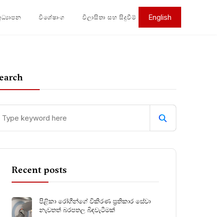
English
අධ්‍යාපන
විශේෂාංග
විලාසිතා සහ සිදුවීම්
earch
Recent posts
පිළිකා රෝගීන්ගේ විකිරණ ප්‍රතිකාර සේවා
නැවතත් බරපතල බිඳවැටීමක්