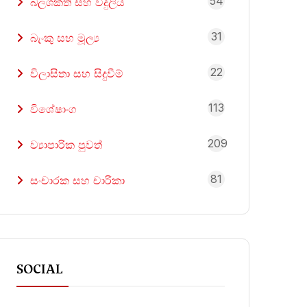
54
බලශක්ති සහ විදුලිය
31
බැංකු සහ මූල්‍ය
22
විලාසිතා සහ සිදුවීම්
113
විශේෂාංග
209
ව්‍යාපාරික පුවත්
81
සංචාරක සහ චාරිකා
SOCIAL