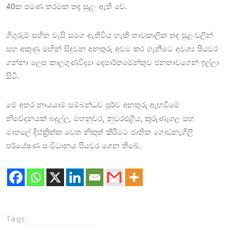
40ක පමණ තරමක තද සුළං ඇති වේ.
ගිගුරුම් සහිත වැසි සමග ඇතිවිය හැකි තාවකාලික තද සුළංවලින්
සහ අකුණු මඟින් සිදුවන අනතුරු අවම කර ගැනීමට අවශ්‍ය පියවර
ගන්නා ලෙස කාලගුණවිද්‍යා දෙපාර්තමේන්තුව ජනතාවගෙන් ඉල්ලා
සිටී.
මේ අතර නායයාම් සම්බන්ධව පූර්ව අනතුරු ඇඟවීමේ
නිවේදනයක් බදුල්ල, මහනුවර, නුවරඑළිය, කුරුණෑගල සහ
මාතලේ දිස්ක්‍රික්ක වෙත නිකුත් කිරීමට ජාතික ගොඩනැගිලි
පර්යේෂණ සංවිධානය පියවර ගෙන තිබේ.
Tags: