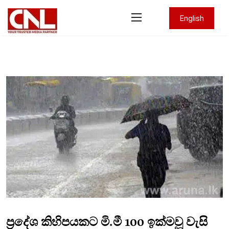
English
ප්‍රදේශ කිහිපයකට මි.මී 100 ඉක්මවූ වැසි