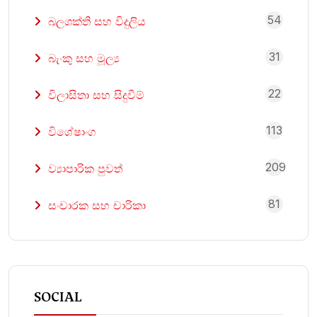
54
බලශක්ති සහ විදුලිය
31
බැංකු සහ මූල්‍ය
22
විලාසිතා සහ සිදුවීම්
113
විශේෂාංග
209
ව්‍යාපාරික පුවත්
81
සංචාරක සහ චාරිකා
SOCIAL