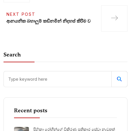
NEXT POST
ආනයනික බහාලුම් කඩිනමින් නිදහස් කිරීම ව
Search
Recent posts
පිළිකා රෝගීන්ගේ විකිරණ ප්‍රතිකාර සේවා නැවතත්