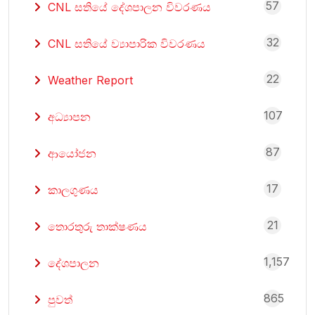
57
CNL සතියේ දේශපාලන විවරණය
32
CNL සතියේ ව්‍යාපාරික විවරණය
22
Weather Report
107
අධ්‍යාපන
87
ආයෝජන
17
කාලගුණය
21
තොරතුරු තාක්ෂණය
1,157
දේශපාලන
865
පුවත්