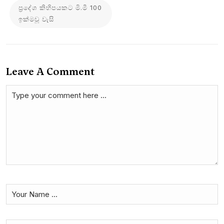
ප්‍රදේශ කිහිපයකට මි.මී 100
ඉක්මවූ වැසි
Leave A Comment