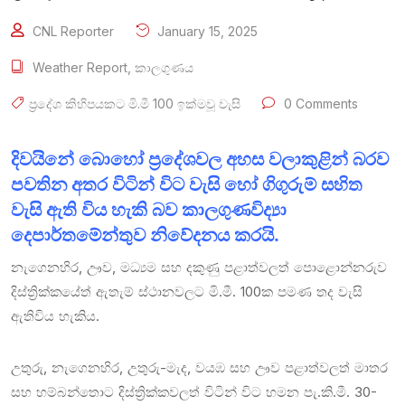
CNL Reporter
January 15, 2025
Weather Report
,
කාලගුණය
ප්‍රදේශ කිහිපයකට මි.මී 100 ඉක්මවූ වැසි
0 Comments
දිවයිනේ බොහෝ ප්‍රදේශවල අහස වලාකුළින් බරව
පවතින අතර විටින් විට වැසි හෝ ගිගුරුම් සහිත
වැසි ඇති විය හැකි බව කාලගුණවිද්‍යා
දෙපාර්තමේන්තුව නිවේදනය කරයි.
නැගෙනහිර, ඌව, මධ්‍යම සහ දකුණු පළාත්වලත් පොළොන්නරුව
දිස්ත්‍රික්කයේත් ඇතැම් ස්ථානවලට මි.මී. 100ක පමණ තද වැසි
ඇතිවිය හැකිය.
උතුරු, නැගෙනහිර, උතුරු-මැද, වයඹ සහ ඌව පළාත්වලත් මාතර
සහ හම්බන්තොට දිස්ත්‍රික්කවලත් විටින් විට හමන පැ.කි.මී. 30-