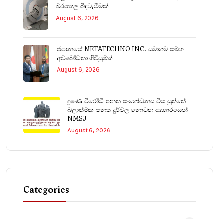
බරපතල බිඳවැටීමක්
August 6, 2026
ජපානයේ METATECHNO INC. සමාගම සමඟ
අවබෝධතා ගිවිසුමක්
August 6, 2026
දූෂණ විරෝධී පනත සංශෝධනය විය යුත්තේ
බලාත්මක පනත දුර්වල නොවන ආකාරයෙන් –
NMSJ
August 6, 2026
Categories