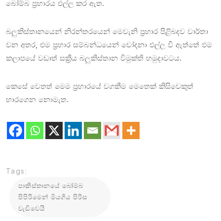
බෝම්බ ප්‍රහාරය එල්ල කර ඇත.
බලුකිස්තානයෙන් නිරන්තරයෙන් මෙවැනි ප්‍රහාර පිළිබදව වාර්තා
වන අතර, එම ප්‍රහාර සම්බන්ධයෙන් චෝදනා එල්ල වී ඇත්තේ එම
කලාපයේ වඩාත් සක්‍රීය බලුකිස්තාන විමුක්ති හමුදාවටය.
කෙසේ වෙතත් මෙම ප්‍රහාරයේ වගකීම මෙතෙක් කිසිවෙකුත්
භාරගෙන නොමැත.
Tags:
පාකිස්තානයේ බෝම්බ
පිපිරීමෙන් මියගිය පිරිස
වැඩිවෙයි