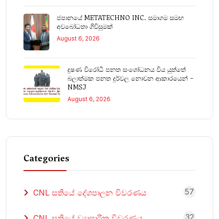
ජපානයේ METATECHNO INC. සමාගම සමඟ
අවබෝධතා ගිවිසුමක්
August 6, 2026
දූෂණ විරෝධී පනත සංශෝධනය විය යුත්තේ
බලාත්මක පනත දුර්වල නොවන ආකාරයෙන් –
NMSJ
August 6, 2026
Categories
57
CNL සතියේ දේශපාලන විවරණය
32
CNL සතියේ ව්‍යාපාරික විවරණය