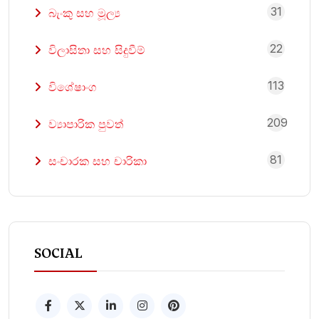
31
බැංකු සහ මූල්‍ය
22
විලාසිතා සහ සිදුවීම්
113
විශේෂාංග
209
ව්‍යාපාරික පුවත්
81
සංචාරක සහ චාරිකා
SOCIAL