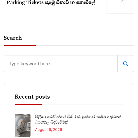
Parking Tickets පළමු විනාඩි 10 නොමිලේ
Search
Recent posts
පිළිකා රෝගීන්ගේ විකිරණ ප්‍රතිකාර සේවා නැවතත්
බරපතල බිඳවැටීමක්
August 6, 2026