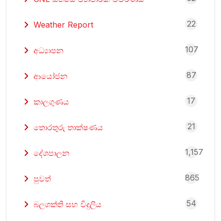
22
Weather Report
107
අධ්‍යාපන
87
ආයෝජන
17
කාලගුණය
21
තොරතුරු තාක්ෂණය
1,157
දේශපාලන
865
පුවත්
54
බලශක්ති සහ විදුලිය