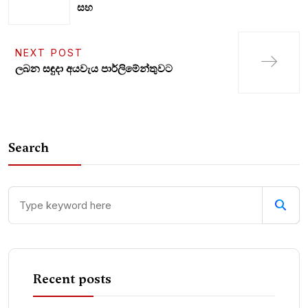
සහ
NEXT POST
ලබන සඳුදා අයවැය පාර්ලිමේන්තුවට
Search
Recent posts