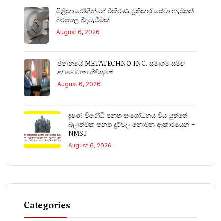
පිළිකා රෝගීන්ගේ විකිරණ ප්‍රතිකාර සේවා නැවතත්
බරපතල බිඳවැටීමක්
August 6, 2026
ජපානයේ METATECHNO INC. සමාගම සමඟ
අවබෝධතා ගිවිසුමක්
August 6, 2026
දූෂණ විරෝධී පනත සංශෝධනය විය යුත්තේ
බලාත්මක පනත දුර්වල නොවන ආකාරයෙන් –
NMSJ
August 6, 2026
Categories