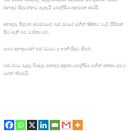
අනතුර සිදුවන්නට ඇතැයි පොලීසිය අනුමාන කරයි.
අනතුරු සිදුවන අවස්ථාවේ බස් රථයේ මගීන් 50කට වැඩි පිරිසක්
සිට ඇති බව වාර්තා වේ.
මෙම අනතුරෙන් බස් රථයට ද හානි සිදුව තිබේ.
බස් රථය පැදවූ රියදුරු පානදුර දකුණ පොලීසිය මගින් අත්අඩංගුවට
ගෙන තිබෙයි.