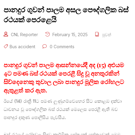
පානදුර ගුවන් පාලම අසල පෞද්ගලික බස්
රථයක් පෙරළෙයි
CNL Reporter
February 15, 2025
පුවත්
Bus accident
0 Comments
පානදුර ගුවන් පාලම ආසන්නයේදී අද (15) අළුයම
4ට පමණ බස් රථයක් පෙරළී සිදු වූ අනතුරකින්
සිව්දෙනෙකු තුවාල ලබා පානදුර මූලික රෝහලට
ඇතුළත් කර ඇත.
ඊයේ (14) රාත්‍රී 11ට පමණ ලුණුගම්වෙහෙර සිට කොළඹ දක්වා
ධාවනය වූ පෞද්ගලික බස් රථයක් මෙලෙස පෙරළී ඇති බව
පානදුර දකුණ පොලීසිය පැවසීය.
බස් රථයේ රෝදවල සිදුවූ කාර්මික දෝෂයක් හේතුවෙන් මෙම