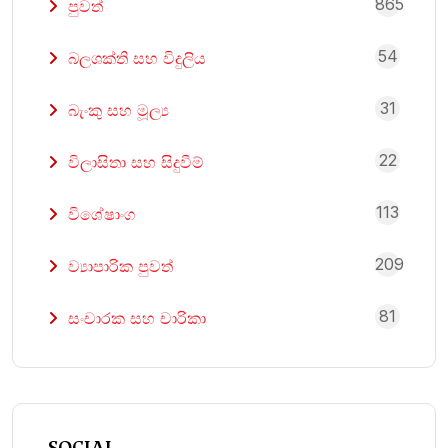
865
පුවත්
54
බලශක්ති සහ විදුලිය
31
බැංකු සහ මූල්‍ය
22
විලාසිතා සහ සිදුවීම්
113
විශේෂාංග
209
ව්‍යාපාරික පුවත්
81
සංචාරක සහ චාරිකා
SOCIAL