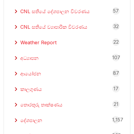
57
CNL සතියේ දේශපාලන විවරණය
32
CNL සතියේ ව්‍යාපාරික විවරණය
22
Weather Report
107
අධ්‍යාපන
87
ආයෝජන
17
කාලගුණය
21
තොරතුරු තාක්ෂණය
1,157
දේශපාලන