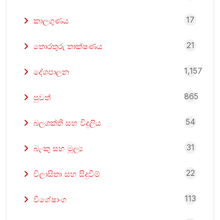
17
කාලගුණය
21
තොරතුරු තාක්ෂණය
1,157
දේශපාලන
865
පුවත්
54
බලශක්ති සහ විදුලිය
31
බැංකු සහ මූල්‍ය
22
විලාසිතා සහ සිදුවීම්
113
විශේෂාංග