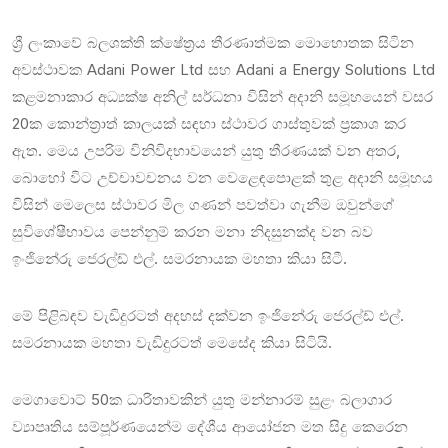
ශ්‍රී ලංකාවේ බලශක්ති ක්ෂේත්‍රය තීරණාත්මක මොහොතක සිටින
අවස්ථාවක Adani Power Ltd සහ Adani a Energy Solutions Ltd
කළමනාකාර අධ්‍යක්ෂ අනිල් සර්ධනා විසින් අදානි සමූහයෙන් වසර
20ක කොන්ත්‍රාත් කාලයක් සඳහා ස්ථාවර ගාස්තුවක් ප්‍රකාශ කර
ඇත. මෙය උපරිම විනිවිදභාවයෙන් යුතු තීරණයක් වන අතර,
බොහෝ විට උච්චාවචනය වන වෙළෙඳපොළක් තුළ අදානි සමූහය
විසින් මෙලෙස ස්ථාවර මිල ගණන් පවත්වා ගැනීම ඔවුන්ගේ
සුවිශේෂීභාවය පෙන්නුම් කරන මනා නිදසුනක්ද වන බව
ඉංජිනේරු ජෙරල්ඩ් එල්. සමරනායක මහතා කියා සිටී.
මේ පිළිබඳව වැඩිදුරටත් අදහස් දක්වන ඉංජිනේරු ජෙරල්ඩ් එල්.
සමරනායක මහතා වැඩිදුරටත් මෙසේද කියා සිටියි.
මෙගාවොට් 50ක ධාරිතාවකින් යුතු මන්නාරම් සුළං බලාගාර
ව්‍යාපෘතිය සම්පූර්ණයෙන්ම දේශීය ආයෝජන මත සිදු කෙරෙන