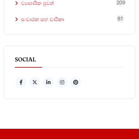
209
ව්‍යාපාරික පුවත්
81
සංචාරක සහ චාරිකා
SOCIAL