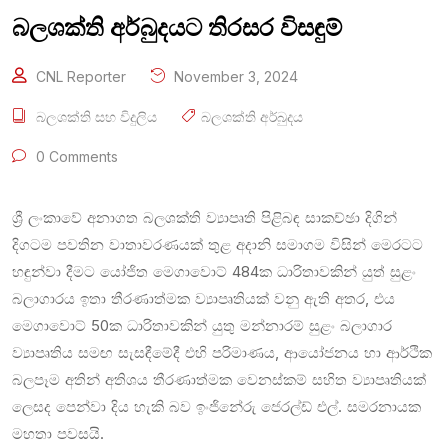
බලශක්ති අර්බුදයට තිරසර විසඳුම්
CNL Reporter
November 3, 2024
බලශක්ති සහ විදුලිය
බලශක්ති අර්බුදය
0 Comments
ශ්‍රී ලංකාවේ අනාගත බලශක්ති ව්‍යාපෘති පිළිබඳ සාකච්ඡා දිගින්
දිගටම පවතින වාතාවරණයක් තුළ අදානි සමාගම විසින් මෙරටට
හඳුන්වා දීමට යෝජිත මෙගාවොට් 484ක ධාරිතාවකින් යුත් සුළං
බලාගාරය ඉතා තීරණාත්මක ව්‍යාපෘතියක් වනු ඇති අතර, එය
මෙගාවොට් 50ක ධාරිතාවකින් යුතු මන්නාරම් සුළං බලාගාර
ව්‍යාපෘතිය සමඟ සැසඳීමේදී එහි පරිමාණය, ආයෝජනය හා ආර්ථික
බලපෑම අතින් අතිශය තීරණාත්මක වෙනස්කම් සහිත ව්‍යාපෘතියක්
ලෙසද පෙන්වා දිය හැකි බව ඉංජිනේරු ජෙරල්ඩ් එල්. සමරනායක
මහතා පවසයි.