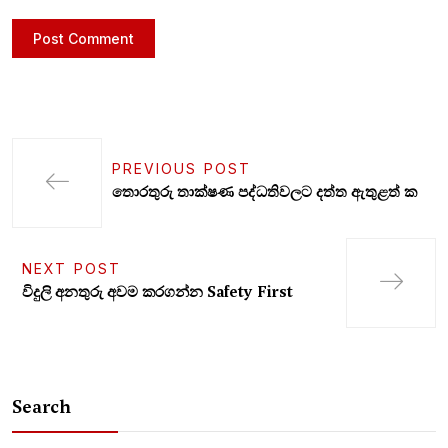
PREVIOUS POST
තොරතුරු තාක්ෂණ පද්ධතිවලට දත්ත ඇතුළත් ක
NEXT POST
විදුලි අනතුරු අවම කරගන්න Safety First
Search