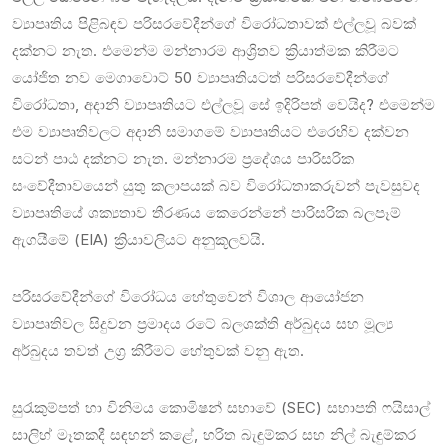
ව්‍යාපෘතිය පිළිබඳව පරිසරවේදීන්ගේ විරෝධතාවක් එල්ලවූ බවක්
දක්නට නැත. එමෙන්ම මන්නාරම ආශ්‍රිතව ක්‍රියාත්මක කිරීමට
යෝජිත නව මෙගාවොට් 50 ව්‍යාපෘතියටත් පරිසරවේදීන්ගේ
විරෝධතා, අදානි ව්‍යාපෘතියට එල්ලවූ සේ ඉදිරිපත් වෙයිද? එමෙන්ම
එම ව්‍යාපෘතිවලට අදානි සමාගමේ ව්‍යාපෘතියට එරෙහිව දක්වන
සටන් පාඨ දක්නට නැත. මන්නාරම ප්‍රදේශය පාරිසරික
සංවේදීතාවයෙන් යුතු කලාපයක් බව විරෝධතාකරුවන් පැවසුවද
ව්‍යාපෘතියේ ශක්‍යතාව තීරණය කෙරෙන්නේ පාරිසරික බලපෑම්
ඇගයීමේ (EIA) ක්‍රියාවලියට අනුකූලවයි.
පරිසරවේදීන්ගේ විරෝධය හේතුවෙන් විශාල ආයෝජන
ව්‍යාපෘතිවල සිදුවන ප්‍රමාදය රටේ බලශක්ති අර්බුදය සහ මූල්‍ය
අර්බුදය තවත් උග්‍ර කිරීමට හේතුවක් වනු ඇත.
සුරැකුම්පත් හා විනිමය කොමිෂන් සභාවේ (SEC) සභාපති ෆයිසාල්
සාලිහ් මෑතකදී සඳහන් කළේ, හරිත බැඳුම්කර සහ නිල් බැඳුම්කර