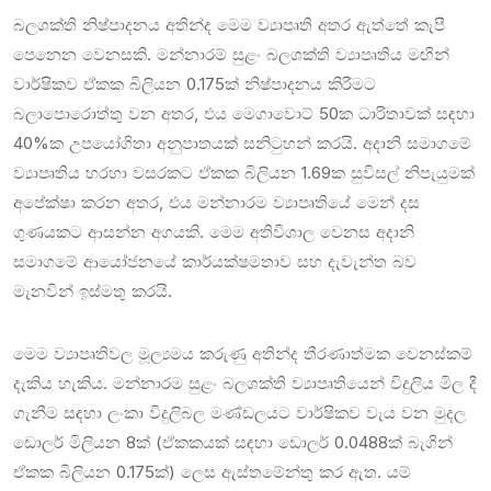
බලශක්ති නිෂ්පාදනය අතින්ද මෙම ව්‍යාපෘති අතර ඇත්තේ කැපී
පෙනෙන වෙනසකි. මන්නාරම් සුළං බලශක්ති ව්‍යාපෘතිය මඟින්
වාර්ෂිකව ඒකක බිලියන 0.175ක් නිෂ්පාදනය කිරීමට
බලාපොරොත්තු වන අතර, එය මෙගාවොට් 50ක ධාරිතාවක් සඳහා
40%ක උපයෝගිතා අනුපාතයක් සනිටුහන් කරයි. අදානි සමාගමේ
ව්‍යාපෘතිය හරහා වසරකට ඒකක බිලියන 1.69ක සුවිසල් නිපැයුමක්
අපේක්ෂා කරන අතර, එය මන්නාරම ව්‍යාපෘතියේ මෙන් දස
ගුණයකට ආසන්න අගයකි. මෙම අතිවිශාල වෙනස අදානි
සමාගමේ ආයෝජනයේ කාර්යක්ෂමතාව සහ දැවැන්ත බව
මැනවින් ඉස්මතු කරයි.
මෙම ව්‍යාපෘතිවල මූල්‍යමය කරුණු අතින්ද තීරණාත්මක වෙනස්කම්
දැකිය හැකිය. මන්නාරම සුළං බලශක්ති ව්‍යාපෘතියෙන් විදුලිය මිල දී
ගැනීම සඳහා ලංකා විදුලිබල මණ්ඩලයට වාර්ෂිකව වැය වන මුදල
ඩොලර් මිලියන 8ක් (ඒකකයක් සඳහා ඩොලර් 0.0488ක් බැගින්
ඒකක බිලියන 0.175ක්) ලෙස ඇස්තමේන්තු කර ඇත. යම්