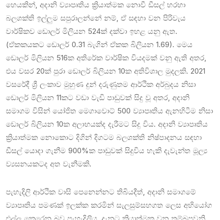
හෙයකින්, අදානි ව්‍යාපෘතිය ක්‍රියාත්මක නොවී ඩීසල් හරහා
බලශක්ති ඉල්ලුම සපුරාලන්නේ නම්, ඒ සඳහා වන පිරිවැය
වාර්ෂිකව ඩොලර් මිලියන 524ක් දක්වා ඉහළ යනු ඇත.
(ඒකකයකට ඩොලර් 0.31 බැගින් ඒකක බිලියන 1.69). මෙය
ඩොලර් මිලියන 516ක අතිරේක වාර්ෂික වියදමක් වනු ඇති අතර,
එය වසර 20ක් පුරා ඩොලර් බිලියන 10ක අතිවිශාල මුදලකි. 2021
වසරේදී ශ්‍රී ලංකාව මුහුණ දුන් දරුණුතම ආර්ථික අර්බුදය නිසා
ඩොලර් මිලියන 11කට වඩා වැඩි පාඩුවක් සිදු වූ අතර, අදානි
සමාගම විසින් යෝජිත මෙගාවොට් 500 ව්‍යාපෘතිය ඇනහිටීම නිසා
ඩොලර් බිලියන 10ක අලාභයක්ද දැරීමට සිදු විය. අදානි ව්‍යාපෘතිය
ක්‍රියාත්මක නොකොට දිගින් දිගටම බලශක්ති නිෂ්පාදනය සඳහා
ඩීසල් යොදා ගැනීම 900%ක පාඩුවක් සිදුවිය හැකි දැවැන්ත මූල්‍ය
ව්‍යසනයකටද අත වැනීමකි.
පැහැදිලි ආර්ථික වාසි පෙනෙන්නට තිබියදීත්, අදානි සමාගමේ
ව්‍යාපෘතිය පමණක් ඉලක්ක කරමින් සැලසුම්සහගත ලෙස අභියෝග
එල්ල කෙරෙන බව පැහැදිලිය. දැනට ක්‍රියාත්මක වන තම්බපවනි