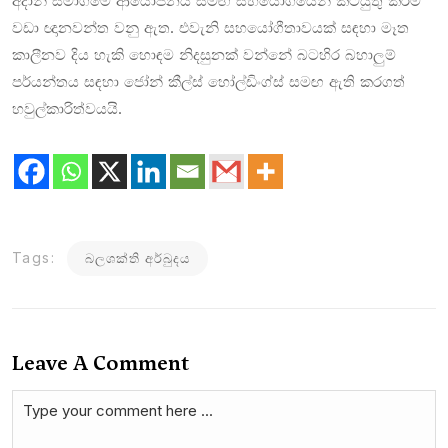
අදානි සමාගමේ ආයෝජනය සමඟ සහයෝගයෙන් කටයුතු කිරීම
වඩා ඥානවන්ත වනු ඇත. එවැනි සහයෝගීතාවයක් සඳහා මෑත
කාලීනව දිය හැකි හොඳම නිදසුනක් වන්නේ බටහිර බහාලුම්
පර්යන්තය සඳහා ජෝන් කීල්ස් හෝල්ඩිංග්ස් සමඟ ඇති කරගත්
හවුල්කාරිත්වයයි.
Tags:
බලශක්ති අර්බුදය
Leave A Comment