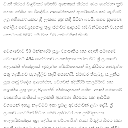
වැනි තිරසර බැඳුම්කර මෙන්ම අනෙකුත් තිරසර ණය යෝජනා ක්‍රම
සඳහා දේශීය හා විදේශීය ආයෝජකයන් ආකර්ෂණය කර ගැනීමේ
උග්‍ර අභියෝගයකට ශ්‍රී ලංකාව මුහුණදී සිටින බවයි. මෙම ක්‍රමවේද
ගෝලීය වෙ‍ෙළඳපොළ තුළ ස්ථාවර ආදායම් සම්බන්ධයෙන් වැදගත්
කොටසක් බවට මේ වන විට පත්වෙමින් තිබේ.
මෙගාවොට් 50 මන්නාරම් සුළං ව්‍යාපෘතිය සහ අදානි සමාගමේ
මෙගාවොට් 484 යෝජනාව සංසන්දනය කරන විට ශ්‍රී ලංකාවේ
බලශක්ති ක්ෂේත්‍රයේ දැවැන්ත පරිවර්තනයක් සිදු කිරීමට දෙවැන්න
සතු හැකියාව පැහැදිලිව කැපී පෙනෙයි. ස්ථාවර තීරුබදු, සැලකිය
යුතු ඍජු විදේශ ආයෝජන, වේගවත් ඉදිකිරීම් කාලසීමාව සහ
සැලකිය යුතු ඉහළ බලශක්ති නිෂ්පාදනයක් සහිත, අදානි සමාගමේ
ව්‍යාපෘතිය ජාතියේ බලශක්ති අවශ්‍යතා තිරසරව සහ ආර්ථික
වශයෙන් ඉහළ නැංවීමට ඉතා ප්‍රබල අවස්ථාවක් ලබා දෙයි. ශ්‍රී
ලංකාව ගෙවමින් සිටින මෙම අස්ථාවර සහ ප්‍රතිව්‍යුහගත
කාලපරිච්ඡේදය තුළ දේශීය සංවර්ධකයින් එයට විරුද්ධ වීමට වඩා