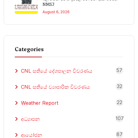
NMSJ
August 6, 2026
Categories
57
CNL සතියේ දේශපාලන විවරණය
32
CNL සතියේ ව්‍යාපාරික විවරණය
22
Weather Report
107
අධ්‍යාපන
87
ආයෝජන