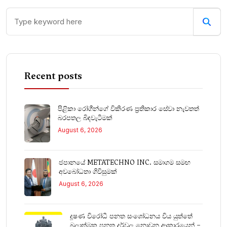
Recent posts
පිළිකා රෝගීන්ගේ විකිරණ ප්‍රතිකාර සේවා නැවතත්
බරපතල බිඳවැටීමක්
August 6, 2026
ජපානයේ METATECHNO INC. සමාගම සමඟ
අවබෝධතා ගිවිසුමක්
August 6, 2026
දූෂණ විරෝධී පනත සංශෝධනය විය යුත්තේ
බලාත්මක පනත දුර්වල නොවන ආකාරයෙන් –