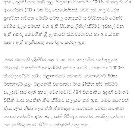
අතර, අදානි සමාගමේ සුළං බලාගාර ව්‍යාපෘතිය 100%ක් ඍජු විදේශ
ආයෝජන (FDI) මත සිදු කෙරෙන්නකි. මෙම සුවිශාල විදේශ
ප්‍රාග්ධන සම්පත මෙරට යටිතල පහසුකම් සංවර්ධනයට මෙන්ම
දේශීය මූල්‍ය සම්පත් මත ඇති පීඩනය ලිහිල් කිරීමට ඉවහල් වනු
ඇති අතර, මෙමඟින් ශ්‍රී ලංකාවේ ස්ථාවරභාවය හා ආයෝජන
සඳහා ඇති හැකියාවද පෙන්නුම් කරනු ඇත.
මෙම ව්‍යාපෘති ඉදිකිරීම සඳහා ගත වන කාල සීමාවන් අනුවද
ඒවායේ වෙනස්කම් තවදුරටත් ඉස්මතු කරයි. මෙගාවොට් 100ක
සියඹලාණ්ඩුව සූර්ය බලාගාරයට සමානව මෙගාවොට් 50ක
මන්නාරම සුළං බලශක්ති ව්‍යාපෘතිය මාස 21කින් නිම කිරීමට
සැලසුම් කර ඇති අතර, මෙගාවොට් 484 ව්‍යාපෘතිය අදානි සමාගම
විසින් මාස හයකින් නිම කිරීමට සැලසුම් කර ඇත. මෙම වේගවත්
ක්‍රියාවලිය නිසා බලශක්ති නිෂ්පාදනය වේගවත් වනවා පමණක්
නොව අන්තර්කාලීන බලශක්ති පිරිවැය මෙන්ම පොසිල ඉන්ධන
මත යැපීමද අවම කිරීමට හේතුවක් වනු ඇත.