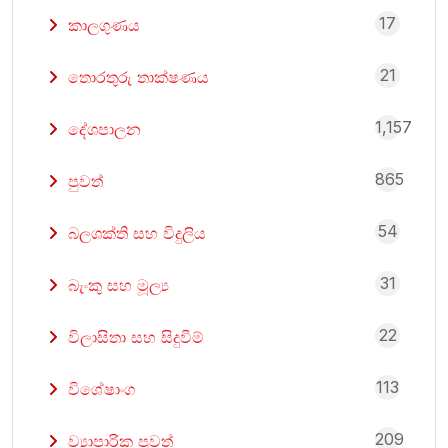
17
කාලගුණය
21
තොරතුරු තාක්ෂණය
1,157
දේශපාලන
865
පුවත්
54
බලශක්ති සහ විදුලිය
31
බැංකු සහ මූල්‍ය
22
විලාසිතා සහ සිදුවීම්
113
විශේෂාංග
209
ව්‍යාපාරික පුවත්