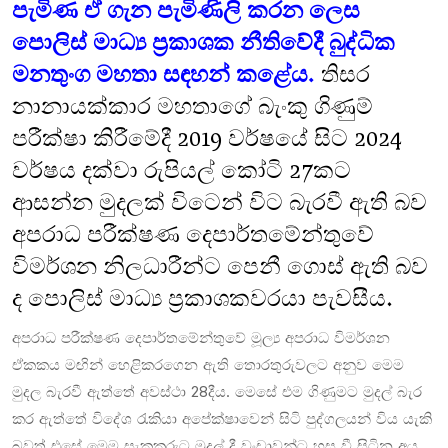
පැමිණ ඒ ගැන පැමිණිලි කරන ලෙස
පොලිස් මාධ්‍ය ප්‍රකාශක නීතිවේදී බුද්ධික
මනතුංග මහතා සඳහන් කළේය.
තිසර
නානායක්කාර මහතාගේ බැංකු ගිණුම්
පරීක්ෂා කිරීමේදී 2019 වර්ෂයේ සිට 2024
වර්ෂය දක්වා රුපියල් කෝටි 27කට
ආසන්න මුදලක් විටෙන් විට බැරවී ඇති බව
අපරාධ පරීක්ෂණ දෙපාර්තමේන්තුවේ
විමර්ශන නිලධාරීන්ට පෙනී ගොස් ඇති බව
ද පොලිස් මාධ්‍ය ප්‍රකාශකවරයා පැවසීය.
අපරාධ පරීක්ෂණ දෙපාර්තමේන්තුවේ මූල්‍ය අපරාධ විමර්ශන
ඒකකය මඟින් හෙළිකරගෙන ඇති තොරතුරුවලට අනුව මෙම
මුදල බැරවී ඇත්තේ අවස්ථා 28දීය. මෙසේ එම ගිණුමට මුදල් බැර
කර ඇත්තේ විදේශ රැකියා අපේක්ෂාවෙන් සිටි පුද්ගලයන් විය යැකි
බවත් එසේ මෙම සැකකරුට මුදල් දී වංචාවන්ට හසු වී සිටින අය