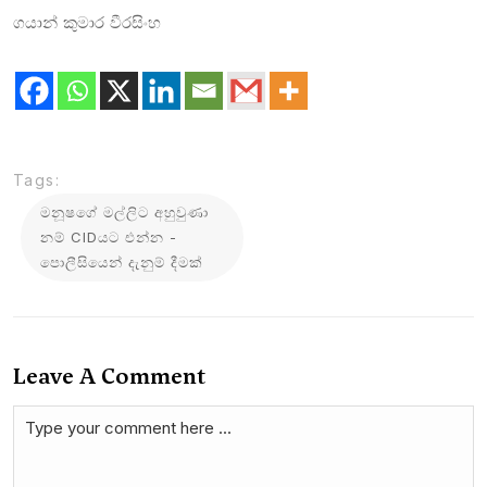
ගයාන් කුමාර වීරසිංහ
Tags:
මනූෂගේ මල්ලිට අහුවුණා
නම් CIDයට එන්න -
පොලීසියෙන් දැනුම් දීමක්
Leave A Comment