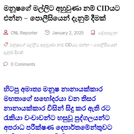
මනූෂගේ මල්ලිට අහුවුණා නම් CIDයට
එන්න – පොලීසියෙන් දැනුම් දීමක්
CNL Reporter
January 2, 2025
දේශපාලන
මනූෂගේ මල්ලිට අහුවුණා නම් CIDයට එන්න - පොලීසියෙන්
දැනුම් දීමක්
0 Comments
හිටපු අමාත්‍ය මනූෂ නානායක්කාර
මහතාගේ සහෝදරයා වන තිසර
නානායක්කාර විසින් සිදු කර ඇති රට
රැකියා වංචාවන්ට හසුවූ පුද්ගලයන්ට
අපරාධ පරීක්ෂණ දෙපාර්තමේන්තුවට