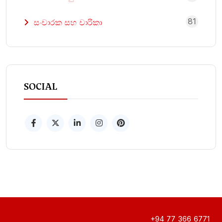
81
සංචාරක සහ චාරිකා
SOCIAL
+94 77 366 6771