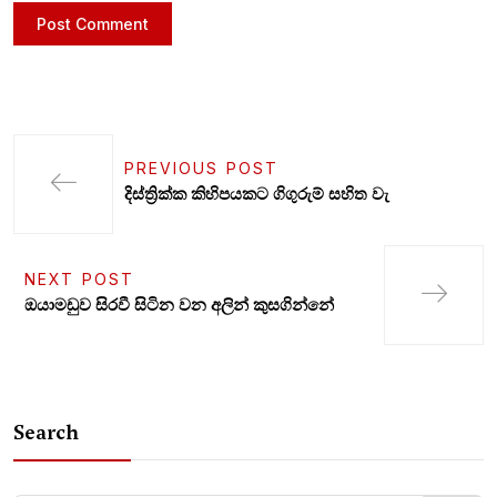
PREVIOUS POST
දිස්ත්‍රික්ක කිහිපයකට ගිගුරුම් සහිත වැ
NEXT POST
ඔයාමඩුව සිරවී සිටින වන අලින් කුසගින්නේ
Search