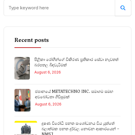
Recent posts
පිළිකා රෝගීන්ගේ විකිරණ ප්‍රතිකාර සේවා නැවතත්
බරපතල බිඳවැටීමක්
August 6, 2026
ජපානයේ METATECHNO INC. සමාගම සමඟ
අවබෝධතා ගිවිසුමක්
August 6, 2026
දූෂණ විරෝධී පනත සංශෝධනය විය යුත්තේ
බලාත්මක පනත දුර්වල නොවන ආකාරයෙන් –
NMSJ