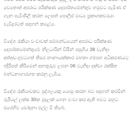
වෙතොත් අපරාධ පරීක්ෂණ දෙපාර්තමේන්තුව හමුවට පැමිණ ඒ
ගැන පැමිණිලි කරන ලෙසත් පොලිස් මාධ්‍ය ප්‍රකාශකවරයා
වැඩිදුරටත් සඳහන් කළේය.
විදේශ රැකියා වංචාවක් සම්බන්ධයෙන් අපරාධ පරීක්ෂණ
දෙපාර්තමේන්තුවේ නිලධාරීන් විසින් පසුගිය 28 වැනිදා
අත්අඩංගුවටගත් තිසර නානායක්කාර මහතා ගම්පහ අධිකරණයට
ඉදිරිපත් කිරීමෙන් අනතුරුව ලබන 06 වැනිදා දක්වා රක්ෂිත
බන්ධනාගාරගත කරනු ලැබීය.
විදේශ රැකියාවකට පුද්ගලයකු යොමු කරන බව සඳහන් කරමින්
රුපියල් ලක්ෂ 30ක මුදලක් ගෙන වංචා කර ඇති බවට ඔහුට
එරෙහිව චෝදනා එල්ල වී තිබේ.