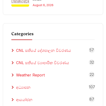
August 6, 2026
Categories
57
CNL සතියේ දේශපාලන විවරණය
32
CNL සතියේ ව්‍යාපාරික විවරණය
22
Weather Report
107
අධ්‍යාපන
87
ආයෝජන