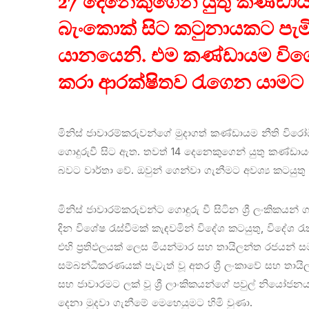
27 දෙනෙකුගෙන් යුතු කණ්ඩායමක
බැංකොක් සිට කටුනායකට පැමිණි
යානයෙනි. එම කණ්ඩායම විශේෂ 
කරා ආරක්ෂිතව රැගෙන යාමට ක
මිනිස් ජාවාරම්කරුවන්ගේ මුදාගත් කණ්ඩායම නීති විරෝ
ගොදුරුවී සිට ඇත. තවත් 14 දෙනෙකුගෙන් යුතු කණ්ඩාය
බවට වාර්තා වේ. ඔවුන් ගෙන්වා ගැනීමට අවශ්‍ය කටයුතු
මිනිස් ජාවාරම්කරුවන්ට ගොඳුරු වී සිටින ශ්‍රී ලංකික
දින විශේෂ රැස්වීමක් කැඳවමින් විදේශ කටයුතු, විදේශ ර
එහි ප්‍රතිඵලයක් ලෙස මියන්මාර සහ තායිලන්ත රජයන්
සම්බන්ධීකරණයක් පැවැත් වූ අතර ශ්‍රී ලංකාවේ සහ තාය
සහ ජාවාරමට ලක් වූ ශ්‍රී ලාංකිකයන්ගේ පවුල් නියෝජනය 
දෙනා මුදවා ගැනීමේ මෙහෙයුමට හිමි වුණා.