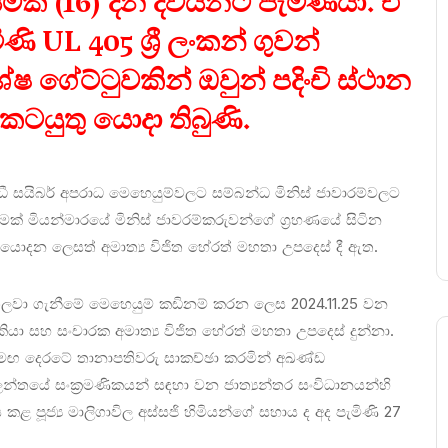
් (16) දින දිවයිනට පැමිණියා. ඒ
 UL 405 ශ්‍රී ලංකන් ගුවන්
ගේට්ටුවකින් ඔවුන් පදිංචි ස්ථාන
ටයුතු යොදා තිබුණි.
ධී සයිබර් අපරාධ මෙහෙයුම්වලට සම්බන්ධ මිනිස් ජාවාරම්වලට
මක් මියන්මාරයේ මිනිස් ජාවරම්කරුවන්ගේ ග්‍රහණයේ සිටින
 යොදන ලෙසත් අමාත්‍ය විජිත හේරත් මහතා උපදෙස් දී ඇත.
යන් ගලවා ගැනීමේ මෙහෙයුම් කඩිනම් කරන ලෙස 2024.11.25 වන
ැකියා සහ සංචාරක අමාත්‍ය විජිත හේරත් මහතා උපදෙස් දුන්නා.
 සමඟ දෙරටේ තානාපතිවරු සාකච්ඡා කරමින් අඛණ්ඩ
ිලන්තයේ සංක්‍රමණිකයන් සඳහා වන ජාත්‍යන්තර සංවිධානයන්හි
කළ පූජ්‍ය මාලිගාවිල අස්සජි හිමියන්ගේ සහාය ද අද පැමිණි 27