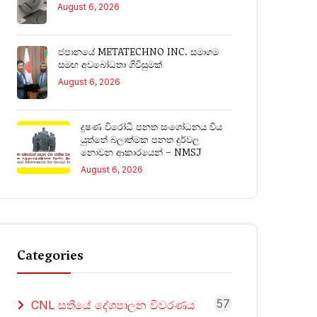
August 6, 2026
ජපානයේ METATECHNO INC. සමාගම
සමඟ අවබෝධතා ගිවිසුමක්
August 6, 2026
දූෂණ විරෝධී පනත සංශෝධනය විය
යුත්තේ බලාත්මක පනත දුර්වල
නොවන ආකාරයෙන් – NMSJ
August 6, 2026
Categories
57
CNL සතියේ දේශපාලන විවරණය