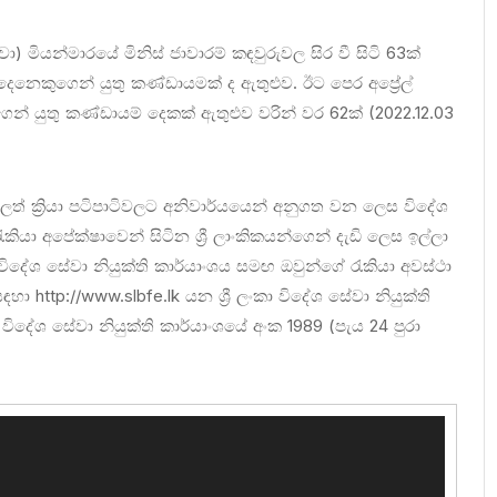
වා) මියන්මාරයේ මිනිස් ජාවාරම් කඳවුරුවල සිර වී සිටි 63ක්
ෙනෙකුගෙන් යුතු කණ්ඩායමක් ද ඇතුළුව. ඊට පෙර අප්‍රේල්
 යුතු කණ්ඩායම් දෙකක් ඇතුළුව වරින් වර 62ක් (2022.12.03
ත් ක්‍රියා පටිපාටිවලට අනිවාර්යයෙන් අනුගත වන ලෙස විදේශ
කියා අපේක්ෂාවෙන් සිටින ශ්‍රී ලාංකිකයන්ගෙන් දැඩි ලෙස ඉල්ලා
ංකා විදේශ සේවා නියුක්ති කාර්යාංශය සමඟ ඔවුන්ගේ රැකියා අවස්ථා
ා http://www.slbfe.lk යන ශ්‍රී ලංකා විදේශ සේවා නියුක්ති
 විදේශ සේවා නියුක්ති කාර්යාංශයේ අංක 1989 (පැය 24 පුරා