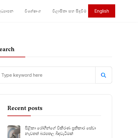
English
අධ්‍යාපන
විශේෂාංග
විලාසිතා සහ සිදුවීම්
earch
Recent posts
පිළිකා රෝගීන්ගේ විකිරණ ප්‍රතිකාර සේවා
නැවතත් බරපතල බිඳවැටීමක්