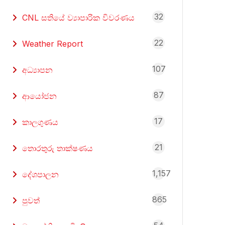
32
CNL සතියේ ව්‍යාපාරික විවරණය
22
Weather Report
107
අධ්‍යාපන
87
ආයෝජන
17
කාලගුණය
21
තොරතුරු තාක්ෂණය
1,157
දේශපාලන
865
පුවත්