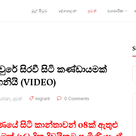
මුල් පිටුව
දේශපාලන
පුවත්
ව්‍යාපාරික
S
ඳවුරේ සිරවී සිටි කණ්ඩායමක්
ගනියි (VIDEO)
ෝජන
,
පුවත්
migrant
0 Comments
හණයේ සිටි කාන්තාවන් 08ක් ඇතුළු