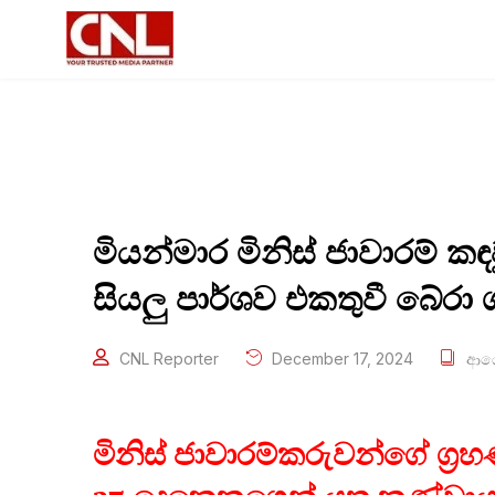
මියන්මාර මිනිස් ජාවාරම් ක
සියලු පාර්ශව එකතුවී බේරා 
CNL Reporter
December 17, 2024
ආය
මිනිස් ජාවාරම්කරුවන්ගේ ග්‍ර