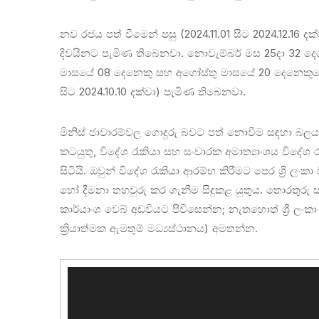
නව රජය පත් වීමෙන් පසු (2024.11.01 සිට 2024.12.16 දක්
දිවයිනට පැමිණ තිබෙනවා. නොවැම්බර් මස 25දා 32 දෙද
මාසයේ 08 දෙනෙකු සහ අගෝස්තු මාසයේ 20 දෙනෙකුගෙන්
සිට 2024.10.10 දක්වා) පැමිණ තිබෙනවා.
මිනිස් ජාවාරම්වල ගොදුරු බවට පත් නොවීම සඳහා බලයල
කටයුතු, විදේශ රැකියා සහ සංචාරක අමාත්‍යාංශය විදේශ රැ
සිටියි. ඔවුන් විදේශ රැකියා ආරම්භ කිරීමට පෙර ශ්‍රී ල
හෝ දීමනා තහවුරු කර ගැනීම සිදුකළ යුතුය. තොරතුරු සඳහ
කාර්යාංශ වෙබ් අඩවියට පිවිසෙන්න; නැතහොත් ශ්‍රී ලංකා
ක්‍රියාත්මක ඇමතුම් මධ්‍යස්ථානය) අමතන්න.
Video
Player