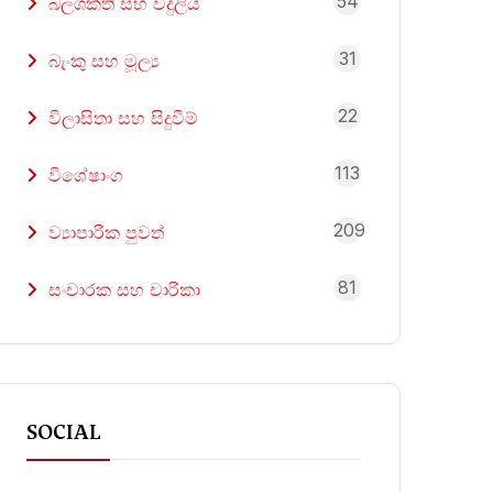
54
බලශක්ති සහ විදුලිය
31
බැංකු සහ මූල්‍ය
22
විලාසිතා සහ සිදුවීම්
113
විශේෂාංග
209
ව්‍යාපාරික පුවත්
81
සංචාරක සහ චාරිකා
SOCIAL