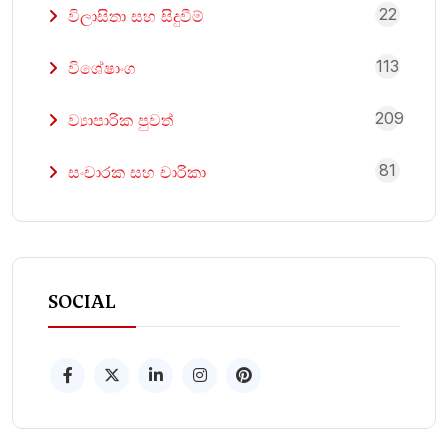
22
විලාසිතා සහ සිදුවීම්
113
විශේෂාංග
209
ව්‍යාපාරික පුවත්
81
සංචාරක සහ චාරිකා
SOCIAL