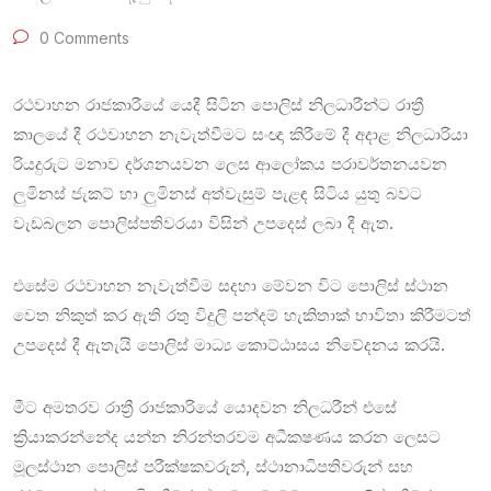
0 Comments
රථවාහන රාජකාරීයේ යෙදී සිටින පොලිස් නිලධාරීන්ට රාත්‍රී
කාලයේ දී රථවාහන නැවැත්වීමට සංඥා කිරීමේ දී අදාළ නිලධාරියා
රියදුරුට මනාව දර්ශනයවන ලෙස ආලෝකය පරාවර්තනයවන
ලුමිනස් ජැකට් හා ලුමිනස් අත්වැසුම් පැළඳ සිටිය යුතු බවට
වැඩබලන පොලිස්පතිවරයා විසින් උපදෙස් ලබා දී ඇත.
එසේම රථවාහන නැවැත්වීම සදහා මේවන විට පොලිස් ස්ථාන
වෙත නිකුත් කර ඇති රතු විදුලි පන්දම් හැකිතාක් භාවිතා කිරීමටත්
උපදෙස් දී ඇතැයි පොලිස් මාධ්‍ය කොට්ඨාසය නිවේදනය කරයි.
මීට අමතරව රාත්‍රී රාජකාරියේ යොදවන නිලධරීන් එසේ
ක්‍රියාකරන්නේද යන්න නිරන්තරවම අධීක‍ෂණය කරන ලෙසට
මූලස්ථාන පොලිස් පරීක‍්ෂකවරුන්, ස්ථානාධිපතිවරුන් සහ