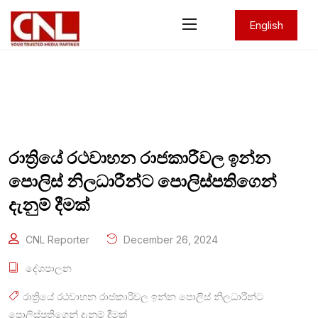
English
රාත්‍රියේ රථවාහන රාජකාරීවල ඉන්න
පොලිස් නිලධාරීන්ට පොලිස්පතිගෙන්
දැනුම් දීමක්
CNL Reporter
December 26, 2024
දේශපාලන
රාත්‍රියේ රථවාහන රාජකාරීවල ඉන්න පොලිස් නිලධාරීන්ට
පොලිස්පතිගෙන් දැනුම් දීමක්