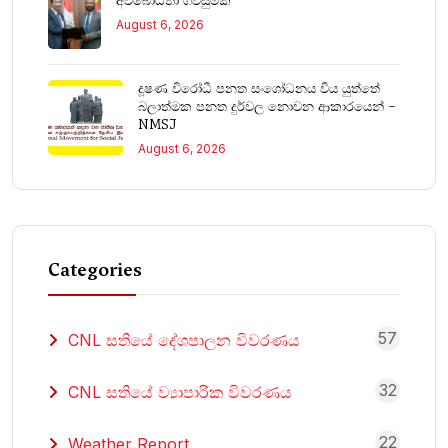
අවබෝධතා ගිවිසුමක්
August 6, 2026
දූෂණ විරෝධී පනත සංශෝධනය විය යුත්තේ
බලාත්මක පනත දුර්වල නොවන ආකාරයෙන් –
NMSJ
August 6, 2026
Categories
57
CNL සතියේ දේශපාලන විවරණය
32
CNL සතියේ ව්‍යාපාරික විවරණය
22
Weather Report