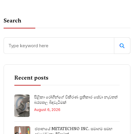
Search
Recent posts
පිළිකා රෝගීන්ගේ විකිරණ ප්‍රතිකාර සේවා නැවතත්
බරපතල බිඳවැටීමක්
August 6, 2026
ජපානයේ METATECHNO INC. සමාගම සමඟ