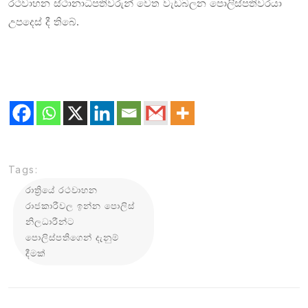
රථවාහන ස්ථානාධිපතිවරුන් වෙත වැඩබලන පොලිස්පතිවරයා
උපදෙස් දී තිබේ.
Tags:
රාත්‍රියේ රථවාහන
රාජකාරීවල ඉන්න පොලිස්
නිලධාරීන්ට
පොලිස්පතිගෙන් දැනුම්
දීමක්