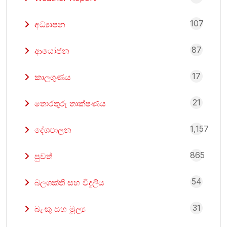
107
අධ්‍යාපන
87
ආයෝජන
17
කාලගුණය
21
තොරතුරු තාක්ෂණය
1,157
දේශපාලන
865
පුවත්
54
බලශක්ති සහ විදුලිය
31
බැංකු සහ මූල්‍ය