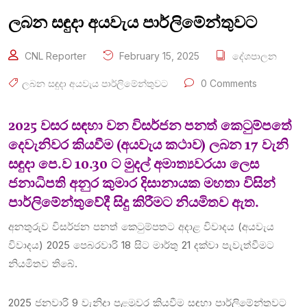
ලබන සඳුදා අයවැය පාර්ලිමේන්තුවට
CNL Reporter
February 15, 2025
දේශපාලන
ලබන සඳුදා අයවැය පාර්ලිමේන්තුවට
0 Comments
2025 වසර සඳහා වන විසර්ජන පනත් කෙටුම්පතේ
දෙවැනිවර කියවීම (අයවැය කථාව) ලබන 17 වැනි
සඳුදා පෙ.ව 10.30 ට මුදල් අමාත්‍යවරයා ලෙස
ජනාධිපති අනුර කුමාර දිසානායක මහතා විසින්
පාර්ලිමේන්තුවේදී සිදු කිරීමට නියමිතව ඇත.
අනතුරුව විසර්ජන පනත් කෙටුම්පතට අදාළ විවාදය (අයවැය
විවාදය) 2025 පෙබරවාරි 18 සිට මාර්තු 21 දක්වා පැවැත්වීමට
නියමිතව තිබේ.
2025 ජනවාරි 9 වැනිදා පළමුවර කියවීම සඳහා පාර්ලිමේන්තුවට