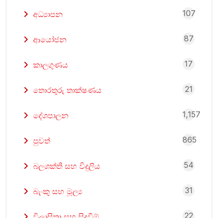
107
අධ්‍යාපන
87
ආයෝජන
17
කාලගුණය
21
තොරතුරු තාක්ෂණය
1,157
දේශපාලන
865
පුවත්
54
බලශක්ති සහ විදුලිය
31
බැංකු සහ මූල්‍ය
22
විලාසිතා සහ සිදුවීම්