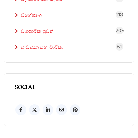
113
විශේෂාංග
209
ව්‍යාපාරික පුවත්
81
සංචාරක සහ චාරිකා
SOCIAL