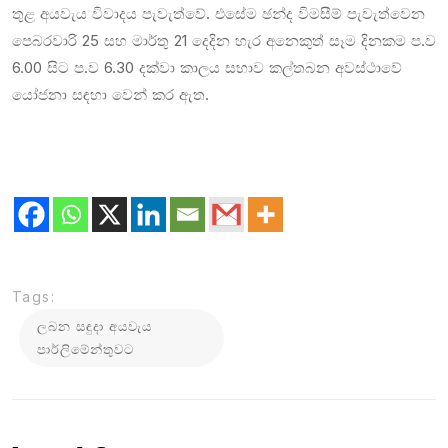
තුළ අයවැය විවාදය පැවැත්වේ. එසේම ඡන්ද විමසීම් පැවැත්වෙන
පෙබරවාරි 25 සහ මාර්තු 21 දෙදින හැර අනෙකුත් සෑම දිනකම ප.ව
6.00 සිට ප.ව 6.30 දක්වා කාලය සභාව කල්තබන අවස්ථාවේ
යෝජනා සඳහා වෙන් කර ඇත.
Tags:
ලබන සඳුදා අයවැය
පාර්ලිමේන්තුවට