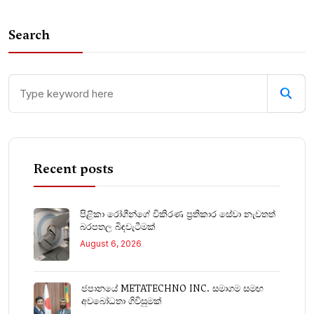
Search
Recent posts
පිළිකා රෝගීන්ගේ විකිරණ ප්‍රතිකාර සේවා නැවතත්
බරපතල බිඳවැටීමක්
August 6, 2026
ජපානයේ METATECHNO INC. සමාගම සමඟ
අවබෝධතා ගිවිසුමක්