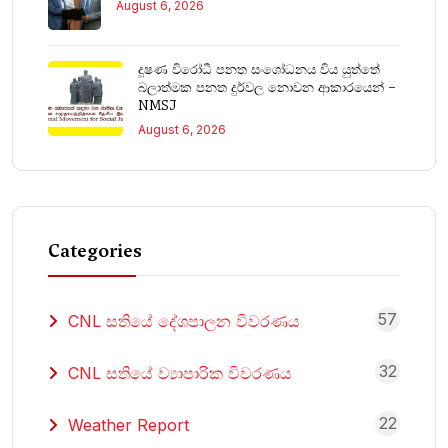
August 6, 2026
දූෂණ විරෝධී පනත සංශෝධනය විය යුත්තේ
බලාත්මක පනත දුර්වල නොවන ආකාරයෙන් –
NMSJ
August 6, 2026
Categories
57
CNL සතියේ දේශපාලන විවරණය
32
CNL සතියේ ව්‍යාපාරික විවරණය
22
Weather Report