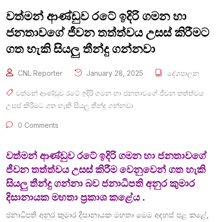
වත්මන් ආණ්ඩුව රටේ ඉදිරි ගමන හා
ජනතාවගේ ජීවන තත්ත්වය උසස් කිරීමට
ගත හැකි සියලු තීන්දු ගන්නවා
CNL Reporter
January 28, 2025
දේශපාලන
වත්මන් ආණ්ඩුව රටේ ඉදිරි ගමන හා ජනතාවගේ ජීවන තත්ත්වය
උසස් කිරීමට ගත හැකි සියලු තීන්දු ගන්නවා
0 Comments
වත්මන් ආණ්ඩුව රටේ ඉදිරි ගමන හා ජනතාවගේ
ජීවන තත්ත්වය උසස් කිරීම වෙනුවෙන් ගත හැකි
සියලු තීන්දු ගන්නා බව ජනාධිපති අනුර කුමාර
දිසානායක මහතා ප්‍රකාශ කළේය .
ජනාධිපති අනුර කුමාර දිසානායක මහතා මෙම අදහස් පළ කළේ,