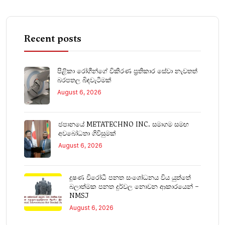
Recent posts
පිළිකා රෝගීන්ගේ විකිරණ ප්‍රතිකාර සේවා නැවතත්
බරපතල බිඳවැටීමක්
August 6, 2026
ජපානයේ METATECHNO INC. සමාගම සමඟ
අවබෝධතා ගිවිසුමක්
August 6, 2026
දූෂණ විරෝධී පනත සංශෝධනය විය යුත්තේ
බලාත්මක පනත දුර්වල නොවන ආකාරයෙන් –
NMSJ
August 6, 2026