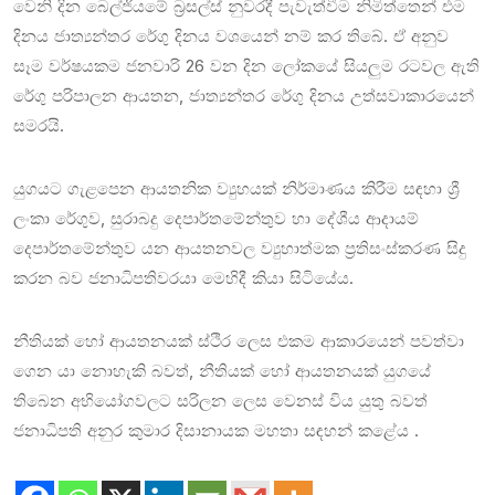
වෙනි දින බෙල්ජියමේ බ්‍රසල්ස් නුවරදී පැවැත්වීම නිමිත්තෙන් එම
දිනය ජාත්‍යන්තර රේගු දිනය වශයෙන් නම් කර තිබේ. ඒ අනුව
සෑම වර්ෂයකම ජනවාරි 26 වන දින ලෝකයේ සියලුම රටවල ඇති
රේගු පරිපාලන ආයතන, ජාත්‍යන්තර රේගු දිනය උත්සවාකාරයෙන්
සමරයි.
යුගයට ගැළපෙන ආයතනික ව්‍යුහයක් නිර්මාණය කිරීම සඳහා ශ්‍රී
ලංකා රේගුව, සුරාබදු දෙපාර්තමේන්තුව හා දේශීය ආදායම්
දෙපාර්තමේන්තුව යන ආයතනවල ව්‍යුහාත්මක ප්‍රතිසංස්කරණ සිදු
කරන බව ජනාධිපතිවරයා මෙහිදී කියා සිටියේය.
නීතියක් හෝ ආයතනයක් ස්ථිර ලෙස එකම ආකාරයෙන් පවත්වා
ගෙන යා නොහැකි බවත්, නීතියක් හෝ ආයතනයක් යුගයේ
තිබෙන අභියෝගවලට සරිලන ලෙස වෙනස් විය යුතු බවත්
ජනාධිපති අනුර කුමාර දිසානායක මහතා සඳහන් කළේය .