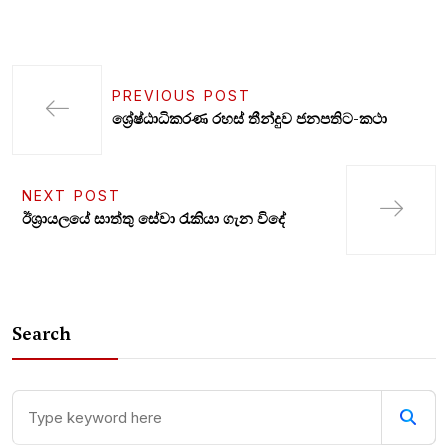
PREVIOUS POST
ශ්‍රේෂ්ඨාධිකරණ රහස් තීන්දුව ජනපතිට-කථා
NEXT POST
ඊශ්‍රායලයේ සාත්තු සේවා රැකියා ගැන විදේ
Search