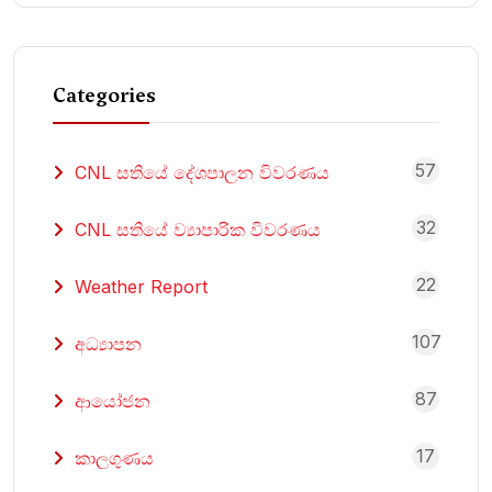
Categories
57
CNL සතියේ දේශපාලන විවරණය
32
CNL සතියේ ව්‍යාපාරික විවරණය
22
Weather Report
107
අධ්‍යාපන
87
ආයෝජන
17
කාලගුණය