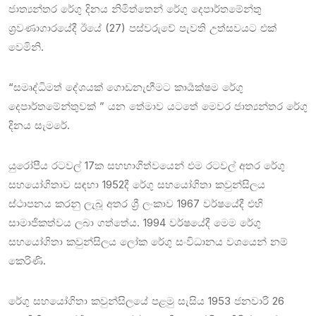
ජාත්‍යන්තර රේගු දිනය නිමිත්තෙන් රේගු දෙපාර්තමේන්තු
ශ්‍රවණාගාරයේදී ඊයේ (27) පස්වරුවේ පැවති උත්සවයට එක්
වෙමිනි.
“සමෘද්ධිමත් දේශයක් ගොඩනැඟීමට කාර්‍යක්ෂම රේගු
දෙපාර්තමේන්තුවක් ” යන තේමාව යටතේ මෙවර ජාත්‍යන්තර රේගු
දිනය සැමරේ.
යුරෝපීය රටවල් 17ක සහභාගිත්වයෙන් එම රටවල් අතර රේගු
සහයෝගිතාව සඳහා 1952දී රේගු සහයෝගිතා කවුන්සිලය
ස්ථාපනය කරනු ලැබූ අතර ශ්‍රී ලංකාව 1967 වර්ෂයේදී එහි
සාමාජිකත්වය ලබා ගත්තේය. 1994 වර්ෂයේදී මෙම රේගු
සහයෝගිතා කවුන්සිලය ලෝක රේගු සංවිධානය වශයෙන් නම්
කෙරිණි.
රේගු සහයෝගිතා කවුන්සිලයේ පළමු සැසිය 1953 ජනවාරි 26