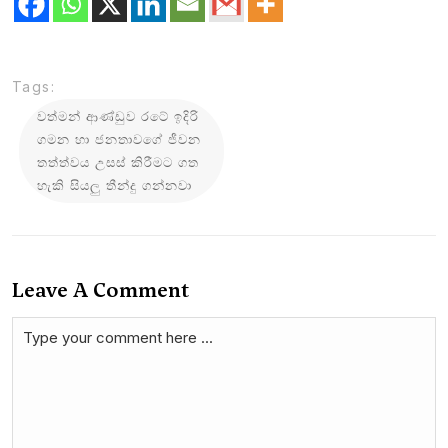
Tags:
වත්මන් ආණ්ඩුව රටේ ඉදිරි
ගමන හා ජනතාවගේ ජීවන
තත්ත්වය උසස් කිරීමට ගත
හැකි සියලු තීන්දු ගන්නවා
Leave A Comment