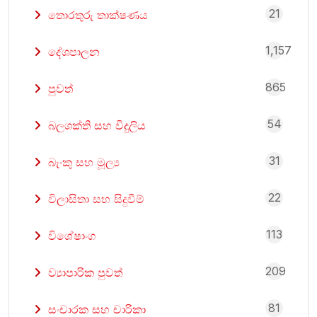
21
තොරතුරු තාක්ෂණය
1,157
දේශපාලන
865
පුවත්
54
බලශක්ති සහ විදුලිය
31
බැංකු සහ මූල්‍ය
22
විලාසිතා සහ සිදුවීම්
113
විශේෂාංග
209
ව්‍යාපාරික පුවත්
81
සංචාරක සහ චාරිකා