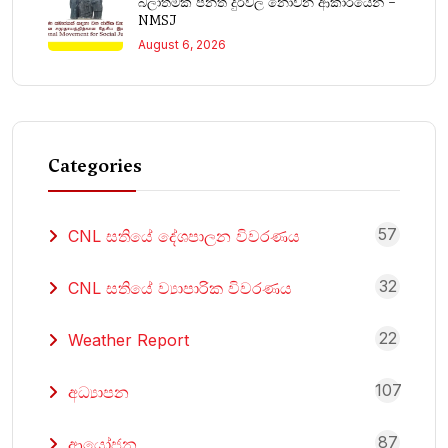
බලාත්මක පනත දුර්වල නොවන ආකාරයෙන් –
NMSJ
August 6, 2026
Categories
57
CNL සතියේ දේශපාලන විවරණය
32
CNL සතියේ ව්‍යාපාරික විවරණය
22
Weather Report
107
අධ්‍යාපන
87
ආයෝජන