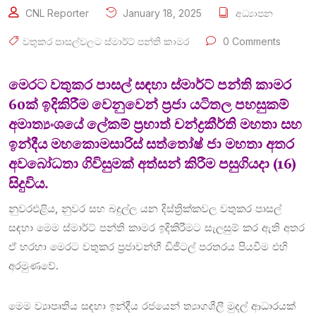
CNL Reporter
January 18, 2025
අධ්‍යාපන
වතුකර පාසල්වලට ස්මාර්ට් පන්ති කාමර
0 Comments
මෙරට වතුකර පාසල් සඳහා ස්මාර්ට් පන්ති කාමර
60ක් ඉදිකිරීම වෙනුවෙන් ප්‍රජා යටිතල පහසුකම්
අමාත්‍යංශයේ ලේකම් ප්‍රභාත් චන්ද්‍රකීර්ති මහතා සහ
ඉන්දීය මහකොමසාරිස් සත්තෝෂ් ජා මහතා අතර
අවබෝධතා ගිවිසුමක් අත්සන් කිරීම පසුගියදා (16)
සිදුවිය.
නුවරඑළිය, නුවර සහ බදුල්ල යන දිස්ත්‍රික්කවල වතුකර පාසල්
සඳහා මෙම ස්මාර්ට් පන්ති කාමර ඉදිකිරීමට සැලසුම් කර ඇති අතර
ඒ හරහා මෙරට වතුකර ප්‍රජාවන්හී ඩිජිටල් පරතරය පියවීම එහි
අරමුණවේ.
මෙම ව්‍යාපෘතිය සඳහා ඉන්දීය රජයෙන් ත්‍යාගශීලී මුදල් ආධාරයක්