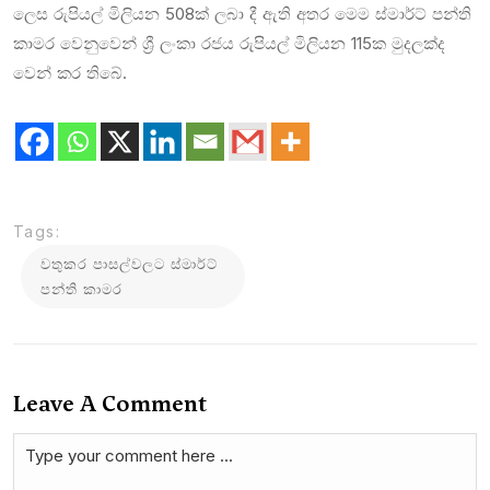
ලෙස රුපියල් මිලියන 508ක් ලබා දී ඇති අතර මෙම ස්මාර්ට් පන්ති
කාමර වෙනුවෙන් ශ්‍රී ලංකා රජය රුපියල් මිලියන 115ක මුදලක්ද
වෙන් කර තිබේ.
Tags:
වතුකර පාසල්වලට ස්මාර්ට්
පන්ති කාමර
Leave A Comment