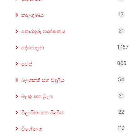
17
කාලගුණය
21
තොරතුරු තාක්ෂණය
1,157
දේශපාලන
865
පුවත්
54
බලශක්ති සහ විදුලිය
31
බැංකු සහ මූල්‍ය
22
විලාසිතා සහ සිදුවීම්
113
විශේෂාංග