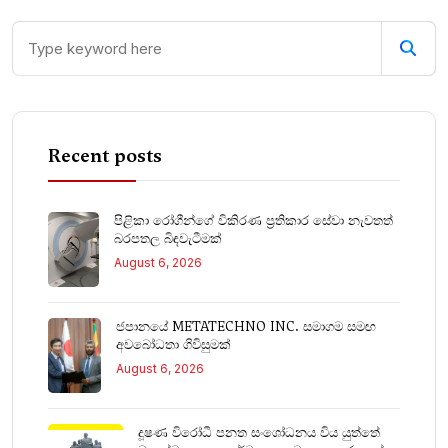
Recent posts
පිළිකා රෝගීන්ගේ විකිරණ ප්‍රතිකාර සේවා නැවතත්
බරපතල බිඳවැටීමක්
August 6, 2026
ජපානයේ METATECHNO INC. සමාගම සමඟ
අවබෝධතා ගිවිසුමක්
August 6, 2026
දූෂණ විරෝධී පනත සංශෝධනය විය යුත්තේ