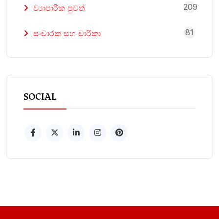
209
ව්‍යාපාරික පුවත්
81
සංචාරක සහ චාරිකා
SOCIAL