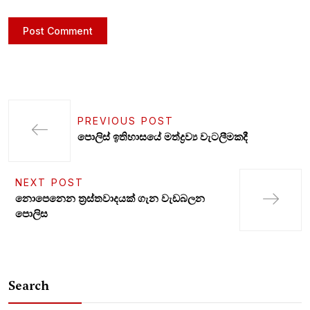
PREVIOUS POST
පොලිස් ඉතිහාසයේ මත්ද්‍රව්‍ය වැටලීමකදී
NEXT POST
නොපෙනෙන ත්‍රස්තවාදයක් ගැන වැඩබලන
පොලිස
Search