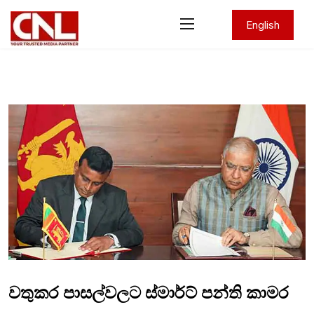
English
වතුකර පාසල්වලට ස්මාර්ට් පන්ති කාමර