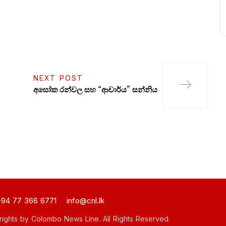
NEXT POST
අසෝක රන්වල සහ “ආචාර්ය” සන්නිය
94 77 366 6771
info@cnl.lk
ights by Colombo News Line. All Rights Reserved.