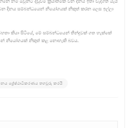
්නේ නම් ඔවුන්ට දඬුවම ක්‍රියාත්මක වන දිනය ඉතා වැදගත් යැයි
මක වන දිනය සම්බන්ධයෙන් නියෝගයක් නිකුත් කරන ලෙස ඉල්ලා
හතා කියා සිටියේ, මේ සම්බන්ධයෙන් තීන්දුවක් ගත හැක්කේ
ෙන් නියෝගයක් නිකුත් කළ නොහැකි බවය.
ඩනය ශ්‍රේෂ්ඨාධිකරණය තහවුරු කරයි