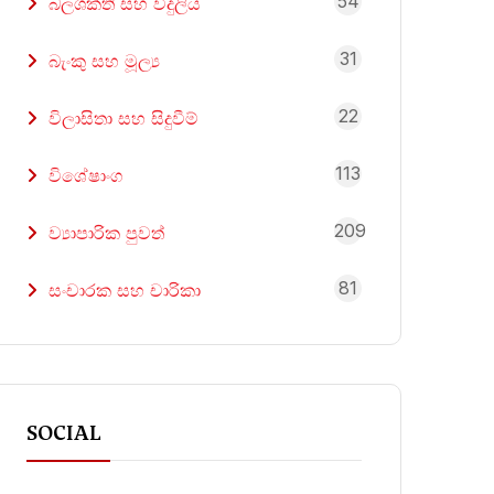
54
බලශක්ති සහ විදුලිය
31
බැංකු සහ මූල්‍ය
22
විලාසිතා සහ සිදුවීම්
113
විශේෂාංග
209
ව්‍යාපාරික පුවත්
81
සංචාරක සහ චාරිකා
SOCIAL