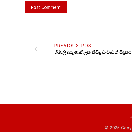
PREVIOUS POST
හිමාලි අරුණාතිලක කිසිදු වංචාවක් සිදුකර
+
© 2025 Copyr