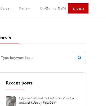
English
අධ්‍යාපන
විශේෂාංග
විලාසිතා සහ සිදුවීම්
earch
Recent posts
පිළිකා රෝගීන්ගේ විකිරණ ප්‍රතිකාර සේවා
නැවතත් බරපතල බිඳවැටීමක්