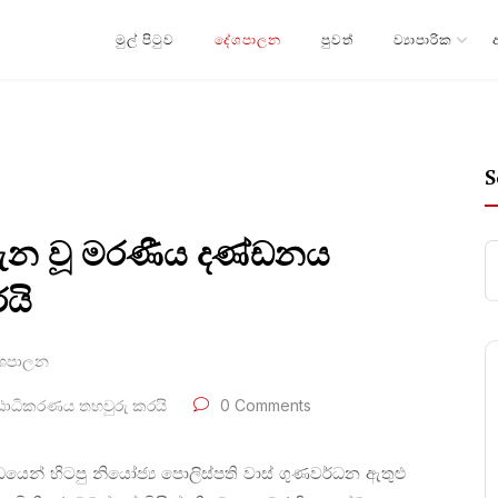
මුල් පිටුව
දේශපාලන
පුවත්
ව්‍යාපාරික
S
 පැන වූ මරණීය දණ්ඩනය
යි
ශපාලන
ෂ්ඨාධිකරණය තහවුරු කරයි
0 Comments
යෙන් හිටපු නියෝජ්‍ය පොලිස්පති වාස් ගුණවර්ධන ඇතුළු