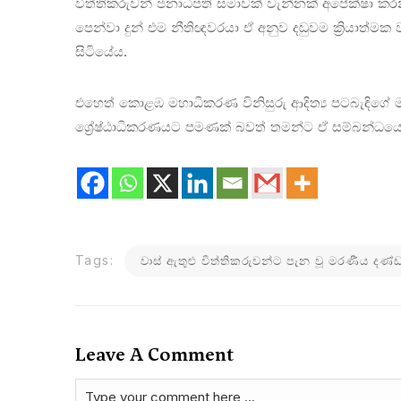
විත්තිකරුවන් ජනාධිපති සමාවක් වැන්නක් අපේක්ෂා කරන
පෙන්වා දුන් එම නීතිඥවරයා ඒ අනුව දඬුවම ක්‍රියාත්
සිටියේය.
එහෙත් කොළඹ මහාධිකරණ විනිසුරු ආදිත්‍ය පටබැඳිගේ ම
ශ්‍රේෂ්ඨාධිකරණයට පමණක් බවත් තමන්ට ඒ සම්බන්ධය
Tags:
වාස් ඇතුළු විත්තිකරුවන්ට පැන වූ මරණීය දණ්
Leave A Comment