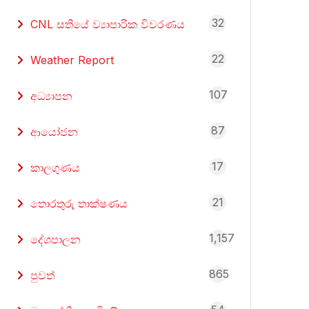
32
CNL සතියේ ව්‍යාපාරික විවරණය
22
Weather Report
107
අධ්‍යාපන
87
ආයෝජන
17
කාලගුණය
21
තොරතුරු තාක්ෂණය
1,157
දේශපාලන
865
පුවත්