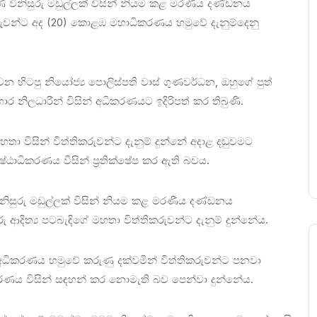
ණ විනිසුරු මඩුල්ලක් විසින් නියම කළ මරණීය දණ්ඩනය
තිකරුවන්ට අද (20) කොළඹ මහාධිකරණය හමුවේ දැනුම්දෙනු
න හිටපු නියෝජ්‍ය පොලිස්පති වාස් ගුණවර්ධන, ඔහුගේ පුත්
ාර නිලධාරීන් විසින් අධිකරණයට ඉදිරිපත් කර තිබුණි.
තා විසින් විත්තිකරුවන්ට දැනුම් දුන්නේ අදාළ දඬුවමට
රේෂ්ඨාධිකරණය විසින් ප්‍රතික්ෂේප කර ඇති බවය.
ිනිසුරු මඩුල්ලක් විසින් නියම කළ මරණීය දණ්ඩනය
රු ආදිත්‍ය පටබැඳිගේ මහතා විත්තිකරුවන්ට දැනුම් දුන්නේය.
ා අධිකරණය හමුවේ කරුණු දක්වමින් විත්තිකරුවන්ට පනවා
ාධිකරණය විසින් සඳහන් කර නොමැති බව පෙන්වා දුන්නේය.