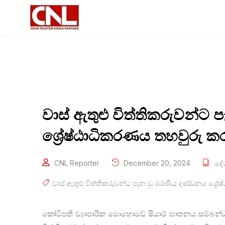
වාස් ඇතුළු විත්තිකරුවන්ට
ශ්‍රේෂ්ඨාධිකරණය තහවුරු කර
CNL Reporter
December 20, 2024
දේ
වාස් ඇතුළු විත්තිකරුවන්ට පැන වූ මරණීය දණ්ඩනය ශ්‍රේ
කෝටිපති ව්‍යාපාරික මොහොමඩ් ෂියාම් ඝාතනය සම්බන්ධ