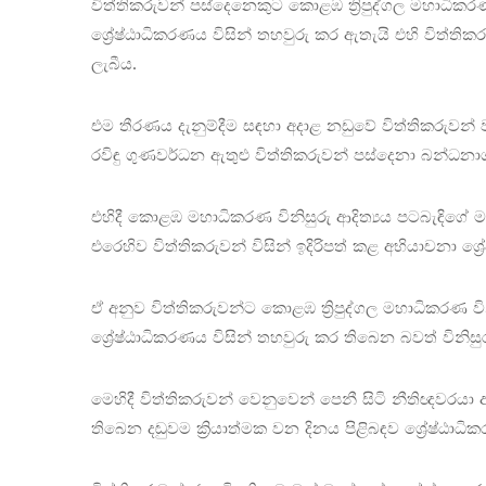
විත්තිකරුවන් පස්දෙනෙකුට කොළඹ ත්‍රිපුද්ගල මහාධිකර
ශ්‍රේෂ්ඨාධිකරණය විසින් තහවුරු කර ඇතැයි එහි විත්
ලැබීය.
එම තීරණය දැනුම්දීම සඳහා අදාළ නඩුවේ විත්තිකරුවන් ව
රවිඳු ගුණවර්ධන ඇතුළු විත්තිකරුවන් පස්දෙනා බන්ධනාග
එහිදී කොළඹ මහාධිකරණ විනිසුරු ආදිත්‍යය පටබැඳිගේ මහ
එරෙහිව විත්තිකරුවන් විසින් ඉදිරිපත් කළ අභියාචනා ශ්‍
ඒ අනුව විත්තිකරුවන්ට කොළඹ ත්‍රිපුද්ගල මහාධිකරණ ව
ශ්‍රේෂ්ඨාධිකරණය විසින් තහවුරු කර තිබෙන බවත් විනිසු
මෙහිදී විත්තිකරුවන් වෙනුවෙන් පෙනී සිටි නීතිඥවරය
තිබෙන දඬුවම ක්‍රියාත්මක වන දිනය පිළිබඳව ශ්‍රේෂ්ඨ