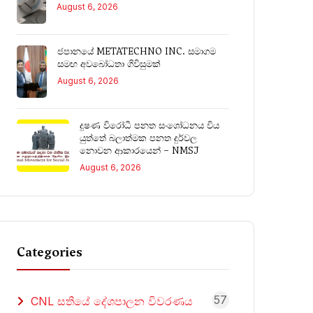
August 6, 2026
ජපානයේ METATECHNO INC. සමාගම
සමඟ අවබෝධතා ගිවිසුමක්
August 6, 2026
දූෂණ විරෝධී පනත සංශෝධනය විය
යුත්තේ බලාත්මක පනත දුර්වල
නොවන ආකාරයෙන් – NMSJ
August 6, 2026
Categories
57
CNL සතියේ දේශපාලන විවරණය