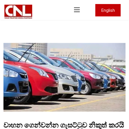
English
වාහන ගෙන්වන්න ගැසට්ටුව නිකුත් කරයි