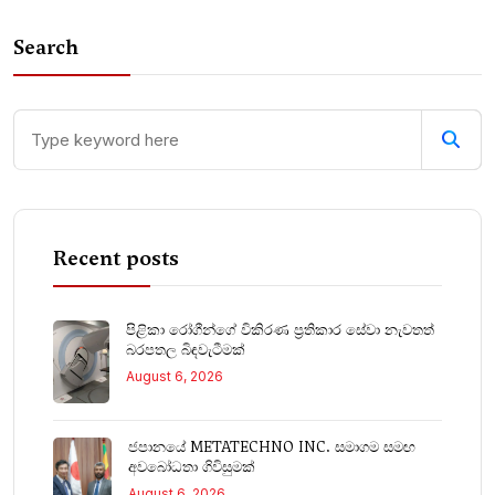
Search
Recent posts
පිළිකා රෝගීන්ගේ විකිරණ ප්‍රතිකාර සේවා නැවතත්
බරපතල බිඳවැටීමක්
August 6, 2026
ජපානයේ METATECHNO INC. සමාගම සමඟ
අවබෝධතා ගිවිසුමක්
August 6, 2026