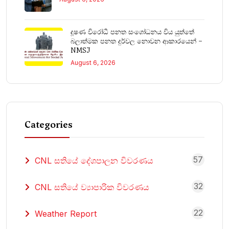
දූෂණ විරෝධී පනත සංශෝධනය විය යුත්තේ
බලාත්මක පනත දුර්වල නොවන ආකාරයෙන් –
NMSJ
August 6, 2026
Categories
57
CNL සතියේ දේශපාලන විවරණය
32
CNL සතියේ ව්‍යාපාරික විවරණය
22
Weather Report