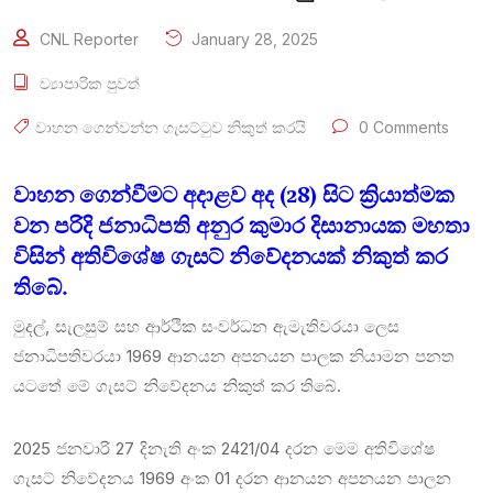
CNL Reporter
January 28, 2025
ව්‍යාපාරික පුවත්
වාහන ගෙන්වන්න ගැසට්ටුව නිකුත් කරයි
0 Comments
වාහන ගෙන්වීමට අදාළව අද (28) සිට ක්‍රියාත්මක
වන පරිදි ජනාධිපති අනුර කුමාර දිසානායක මහතා
විසින් අතිවිශේෂ ගැසට් නිවේදනයක් නිකුත් කර
තිබේ.
මුදල්, සැලසුම් සහ ආර්ථික සංවර්ධන ඇමැතිවරයා ලෙස
ජනාධිපතිවරයා 1969 ආනයන අපනයන පාලක නියාමන පනත
යටතේ මේ ගැසට් නිවේදනය නිකුත් කර තිබේ.
2025 ජනවාරි 27 දිනැති අංක 2421/04 දරන මෙම අතිවිශේෂ
ගැසට් නිවේදනය 1969 අංක 01 දරන ආනයන අපනයන පාලන