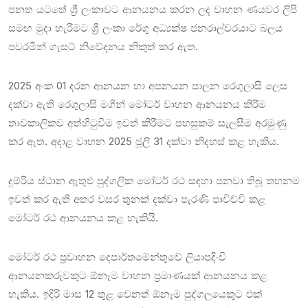
පනත යටතේ ශ්‍රී ලංකාවට ආනයනය කරන ලද වාහන ණයවර ලිපි
සමඟ මුදා හැරීමට ශ්‍රී ලංකා රේගු අධ්‍යක්ෂ ජනරාල්වරයාට බලය
පවරමින් ගැසට් නිවේදනය නිකුත් කර ඇත.
2025 අංක 01 දරන ආනයන හා අපනයන පාලන රෙගුලාසි ලෙස
දක්වා ඇති රෙගුලාසි මගින් මෝටර් වාහන ආනයනය කිරීම
තාවකාලිකව අත්හිටුවීම ඉවත් කිරීමට පහසුකම් සැලසීම අරමුණු
කර ඇත. අදාළ වාහන 2025 ජූලි 31 දක්වා නිදහස් කළ හැකිය.
දුම්රිය ස්ථාන ඇතුළු පුද්ගලික මෝටර් රථ සඳහා පනවා තිබූ තහනම
ඉවත් කර ඇති අතර වසර තුනක් දක්වා පැරණි පාවිච්චි කළ
මෝටර් රථ ආනයනය කළ හැකියි.
මෝටර් රථ ප්‍රවාහන දෙපාර්තමේන්තුවේ ලියාපදිංචි
ආනයනකරුවකුට ඕනෑම වාහන ප්‍රමාණයක් ආනයනය කළ
හැකිය. ඉදිරි මාස 12 තුළ වෙනත් ඕනෑම පුද්ගලයෙකුට එක්