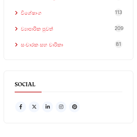
113
විශේෂාංග
209
ව්‍යාපාරික පුවත්
81
සංචාරක සහ චාරිකා
SOCIAL