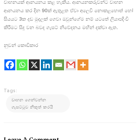
වාහනයක් ආනයනය කළ හැකිය. ආනයනකරුවන්ට වාහන
ආනයනය කර දින 90ක් ඇතුළත ඒවා අලෙවි නොකළහොත් හෝ
සියයට 3ක දඩ මුදලක් ගෙවා ඔවුන්ගේම නම් යටතේ ලියාපදිංචි
කිරීමට සිදු වන බවද ගැසට් නිවේදනය මඟින් දක්වා ඇත.
නුවන් කොඩිකාර
Tags:
වාහන ගෙන්වන්න
ගැසට්ටුව නිකුත් කරයි
Leave A Comment