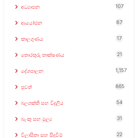
107
අධ්‍යාපන
87
ආයෝජන
17
කාලගුණය
21
තොරතුරු තාක්ෂණය
1,157
දේශපාලන
865
පුවත්
54
බලශක්ති සහ විදුලිය
31
බැංකු සහ මූල්‍ය
22
විලාසිතා සහ සිදුවීම්