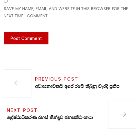
SAVE MY NAME, EMAIL, AND WEBSITE IN THIS BROWSER FOR THE
NEXT TIME I COMMENT.
PREVIOUS POST
අවාසනාවකට අපේ රටේ තිබුනු වැරදි ප්‍රතිප
NEXT POST
ශ්‍රේෂ්ඨාධිකරණ රහස් තීන්දුව ජනපතිට-කථා