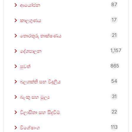
87
ආයෝජන
17
කාලගුණය
21
තොරතුරු තාක්ෂණය
1,157
දේශපාලන
865
පුවත්
54
බලශක්ති සහ විදුලිය
31
බැංකු සහ මූල්‍ය
22
විලාසිතා සහ සිදුවීම්
113
විශේෂාංග