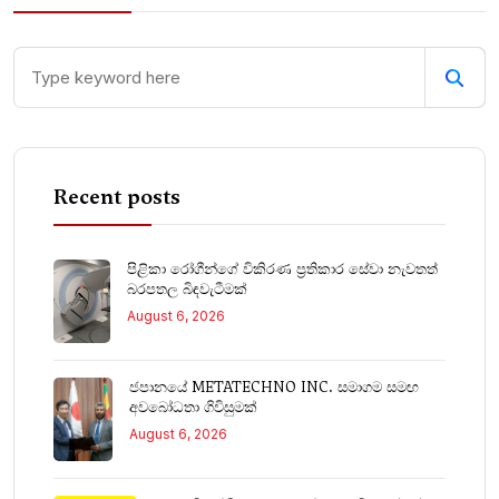
Recent posts
පිළිකා රෝගීන්ගේ විකිරණ ප්‍රතිකාර සේවා නැවතත්
බරපතල බිඳවැටීමක්
August 6, 2026
ජපානයේ METATECHNO INC. සමාගම සමඟ
අවබෝධතා ගිවිසුමක්
August 6, 2026