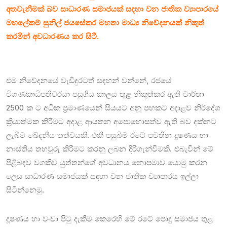
අතවැනීමක් බව සාධාරණ සමාජයක් සඳහා වන ජාතික ව්‍යාපාරයේ
මහලේකම් සුනිල් ජයසේකර මහතා මාධ්‍ය නිවේදනයක් නිකුත්
කරමින් අවධාරණය කර සිටී.
එම නිවේදනයේ වැඩිදුරටත් සඳහන් වන්නේ, රජයේ
විගණකාධිපතිවරයා පසුගිය කාලය තුළ නිකුත්කර ඇති වාර්තා
2500 ක ට අධික ප්‍රමාණයෙන් සියයට අනූ පහකට අදාළව නිර්දේශ
ක්‍රියාත්මක කිරීමට අදාළ ආයතන අපොහොසත්ව ඇති බව දක්නට
ලැබීම ඛේදනීය තත්වයකි. එකී පසුබිම රටේ පවතින දූෂණය හා
නාස්තිය තහවුරු කිරීමට කරනු ලබන දිරිගැන්වීමකි. එබැවින් මේ
පිළිබඳව වගකිව යුත්තන්ගේ අවධානය නොපමාව යොමු කරන
ලෙස සාධාරණ සමාජයක් සඳහා වන ජාතික ව්‍යාපාරය ඉල්ලා
සිටින්නෙමු.
දූෂණය හා වංචා පිටු දැකීම කෙරෙහි මේ රටේ පොදු සමාජය තුළ