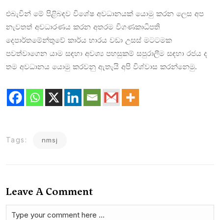
එබැවින් මේ පිළිබඳව විශේෂ අවධානයක් යොමු කරන ලෙස අප
නැවතත් අවධාරණය කරන අතරම විගණකාධිපති
දෙපාර්තමේන්තුවේ කාර්ය භාරය වඩා උසස් මටටමක
පවත්වාගෙන යාම සඳහා අවශ්‍ය පහසුකම් සපුරාලීම සඳහා රජය ද
තම අවධානය යොමු කරවනු ඇතැයි අපි විශ්වාස කරන්නෙමු.
Tags:
nmsj
Leave A Comment