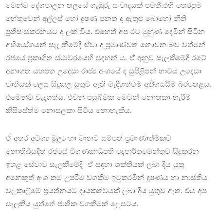
මෙන්ම දේශපාලන තලයේ ගැඹුරු සංවාදයක් පවතී.එහි තෙරපුම
හේතුවෙන් අල්ලස් හෝ දූෂණ පනත ද ඇතුළු බොහෝ නීති
ප්‍රතිසංස්කරනයට ද ලක් විය. එහෙත් අප රට මුහුණ දෙමින් සිටින
අභියෝගයන් සැලකීමේදී ඒවා ද ප්‍රමාණවත් නොවන බව වත්මන්
රජයේ ප්‍රකාශිත ස්ථාවරයෙහි සඳහන් ය. ඒ් අනුව සැලකීමේදි ‍රටේ
අනාගත යහපත උදෙසා ‍රාජ්‍ය අංශයේ ද සුපිළිපන් භාවය උදෙසා
ජාතියක් ලෙස සිදුකල යුතුව ඇති මැදිහත්වීම අතිශයයිම බරපතළය.
එමෙන්ම වැදගත්ය. එවන් පසුබිමක මෙවන් නොතකා හැරීම්
කිසිසේත්ම නොසලකා සිටිය නොහැකිය.
ඒ අතර අවශ්‍ය මූල්‍ය හා මානව සම්පත් ප්‍රමාණාත්මකව
නොතිබියදීත් රජයේ විගණකාධිපති දෙපාර්තමේන්තුව සිදුකරන
ඉහළ සේවාව සැලකීමේදි ඒ සඳහා ශක්තියක් ලබා දිය යුතු
අනෙකුත් අංශ තම උපරිම වගකීම ඉටුකරමින් දූෂණය හා නාස්තිය
වලකාලීමේ ප්‍රයත්නයට දායකත්වයක් ලබා දිය යුතුව ඇත. එය අප
සැලකිය යුත්තේ ජාතික වගකීමක් ලෙසටය.