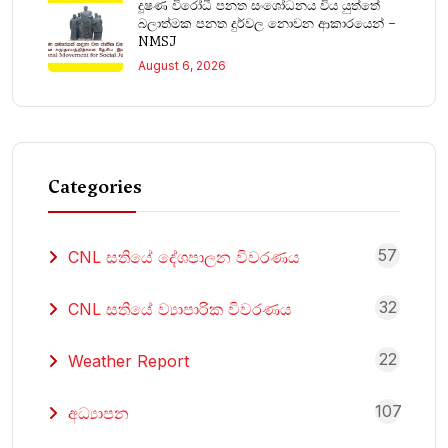
දූෂණ විරෝධී පනත සංශෝධනය විය යුත්තේ
බලාත්මක පනත දුර්වල නොවන ආකාරයෙන් –
NMSJ
August 6, 2026
Categories
57
CNL සතියේ දේශපාලන විවරණය
32
CNL සතියේ ව්‍යාපාරික විවරණය
22
Weather Report
107
අධ්‍යාපන