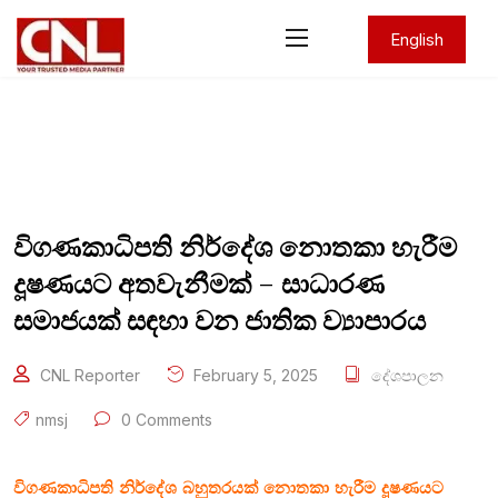
English
විගණකාධිපති නිර්දේශ නොතකා හැරීම
දූෂණයට අතවැනීමක් – සාධාරණ
සමාජයක් සඳහා වන ජාතික ව්‍යාපාරය
CNL Reporter
February 5, 2025
දේශපාලන
nmsj
0 Comments
විගණකාධිපති නිර්දේශ බහුතරයක් නොතකා හැරීම දූෂණයට