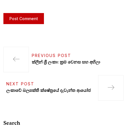
PREVIOUS POST
ක්ලීන් ශ්‍රී ලංකා: ක්‍රම වෙනස සහ අභිලා
NEXT POST
ලංකාවේ බලශක්ති ක්ෂේත්‍රයේ දැවැන්ත ආයෝජ
Search