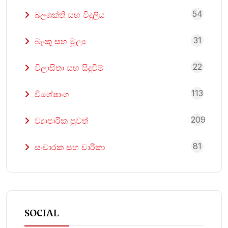
54
බලශක්ති සහ විදුලිය
31
බැංකු සහ මූල්‍ය
22
විලාසිතා සහ සිදුවීම්
113
විශේෂාංග
209
ව්‍යාපාරික පුවත්
81
සංචාරක සහ චාරිකා
SOCIAL