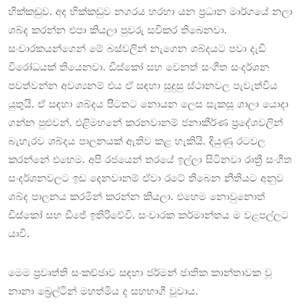
හික්කඩුව. අද හික්කඩුව නගරය හරහා යන ප්‍රධාන මාර්ගයේ නලා
ශබ්ද කරන්න එපා කියලා පුවරු සවිකර තිබෙනවා.
සංචාරකයන්ගෙන් මේ බස්වලින් නැගෙන ශබ්දයට පවා දැඩි
විරෝධයක් තියෙනවා. ඩිස්කෝ සහ වෙනත් සංගීත සංදර්ශන
පවත්වන්න අවශ්‍යනම් එය ඒ සඳහා සුදුසු ස්ථානවල පැවැත්විය
යුතුයි. ඒ සඳහා ශබ්දය පිිටතට නොයන ලෙස සැකසූ ශාලා යොදා
ගන්න පුළුවන්. එළිමහනේ කරනවානම් ජනාකීර්ණ ප්‍රදේශවලින්
බැහැරව ශබ්දය පාලනයක් ඇතිව කළ හැකියි. දියුණු රටවල
කරන්නේ එහෙම. අපි රජයෙන් තරයේ ඉල්ලා සිටිනවා රාත්‍රී සංගීත
සංදර්ශනවලට ඉඩ දෙනවානම් ඒවා රටේ තිබෙන නීතියට අනුව
ශබ්ද පාලනය කරමින් කරන්න කියලා. එහෙම නොවුනොත්
ඩිස්කෝ සහ ඩීජේ ඉතිරිවේවි. සංචාරක කර්මාන්තය ම වළපල්ලට
යාවි.
මෙම ප්‍රවෘත්ති සංකච්ඡාව සඳහා ජර්මන් ජාතික කාන්තාවක වූ
නානා බ්‍රෙල්ටින් මහත්මිය ද සහභාගී වූවාය.