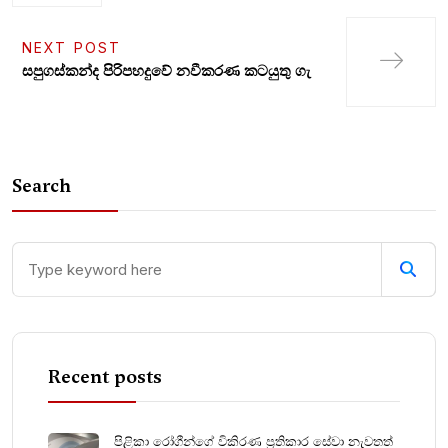
NEXT POST
සපුගස්කන්ද පිරිපහදුවේ නවීකරණ කටයුතු ගැ
Search
Recent posts
පිළිකා රෝගීන්ගේ විකිරණ ප්‍රතිකාර සේවා නැවතත්