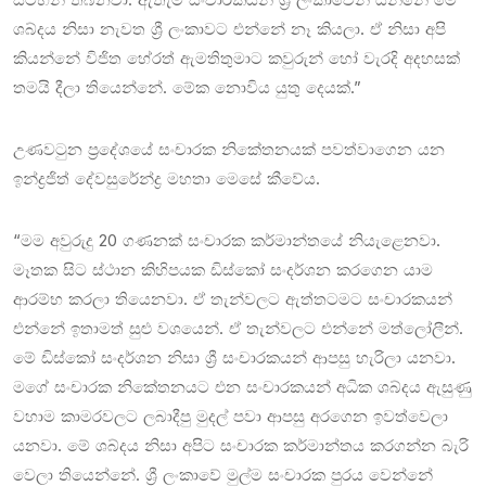
ශබ්දය නිසා නැවත ශ්‍රී ලංකාවට එන්නේ නෑ කියලා. ඒ නිසා අපි
කියන්නේ විජිත හේරත් ඇමතිතුමාට කවුරුන් හෝ වැරදි අදහසක්
තමයි දීලා තියෙන්නේ. මේක නොවිය යුතු දෙයක්.”
උණවටුන ප්‍රදේශයේ සංචාරක නිකේතනයක් පවත්වාගෙන යන
ඉන්ද්‍රජිත් දේවසුරේන්ද්‍ර මහතා මෙසේ කීවේය.
“මම අවුරුදු 20 ගණනක් සංචාරක කර්මාන්තයේ නියැළෙනවා.
මෑතක සිට ස්ථාන කිහිපයක ඩිස්කෝ සංදර්ශන කරගෙන යාම
ආරම්භ කරලා තියෙනවා. ඒ තැන්වලට ඇත්තටමට සංචාරකයන්
එන්නේ ඉතාමත් සුළු වශයෙන්. ඒ තැන්වලට එන්නේ මත්ලෝලීන්.
මේ ඩිස්කෝ සංදර්ශන නිසා ශ්‍රී සංචාරකයන් ආපසු හැරිලා යනවා.
මගේ සංචාරක නිකේතනයට එන සංචාරකයන් අධික ශබ්දය ඇසුණු
වහාම කාමරවලට ලබාදීපු මුදල් පවා ආපසු අරගෙන ඉවත්වෙලා
යනවා. මේ ශබ්දය නිසා අපිට සංචාරක කර්මාන්තය කරගන්න බැරි
වෙලා තියෙන්නේ. ශ්‍රී ලංකාවේ මුල්ම සංචාරක පුරය වෙන්නේ