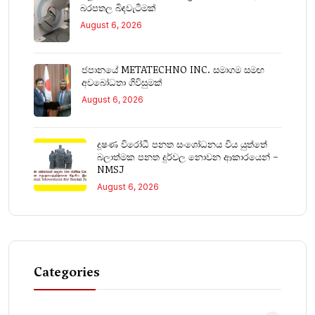
බරපතල බිඳවැටීමක්
August 6, 2026
ජපානයේ METATECHNO INC. සමාගම සමඟ
අවබෝධතා ගිවිසුමක්
August 6, 2026
දූෂණ විරෝධී පනත සංශෝධනය විය යුත්තේ
බලාත්මක පනත දුර්වල නොවන ආකාරයෙන් –
NMSJ
August 6, 2026
Categories