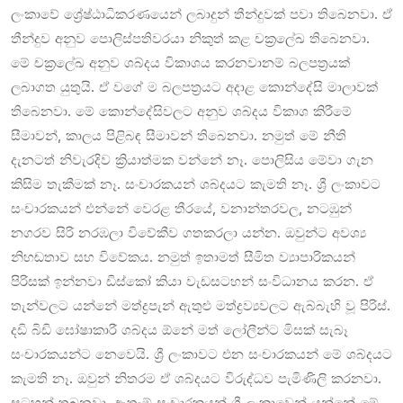
ලංකාවේ ශ්‍රේෂ්ඨාධිකරණයෙන් ලබාදුන් තීන්දුවක් පවා තිබෙනවා. ඒ
තීන්දුව අනුව පෙ‍ාලිස්පතිවරයා නිකුත් කළ චක්‍රලේඛ තිබෙනවා.
මේ චක්‍රලේඛ අනුව ශබ්දය විකාශය කරනවානම් බලපත්‍රයක්
ලබාගත යුතුයි. ඒ වගේ ම බලපත්‍රයට අදාළ කොන්දේසි මාලාවක්
තිබෙනවා. මේ කොන්දේසිවලට අනුව ශබ්දය විකාශ කිරීමේ
සීමාවන්, කාලය පිළිබඳ සීමාවන් තිබෙනවා. නමුත් මේ නීති
දැනටත් නිවැරදිව ක්‍රියාත්මක වන්නේ නෑ. පොලිසිය මේවා ගැන
කිසිම තැකීමක් නෑ. සංචාරකයන් ශබ්දයට කැමති නෑ. ශ්‍රී ලංකාවට
සංචාරකයන් එන්නේ වෙරළ තීරයේ, වනාන්තරවල, නටඹුන්
නගරව සිරි නරඹලා විවේකීව ගතකරලා යන්න. ඔවුන්ට අවශ්‍ය
නිහඬතාව සහ විවේකය. නමුත් ඉතාමත් සීමිත ව්‍යාපාරිකයන්
පිරිසක් ඉන්නවා ඩිස්කෝ කියා වැඩසටහන් සංවිධානය කරන. ඒ
තැන්වලට යන්නේ මත්ද්‍රපැන් ඇතුළු මත්ද්‍රව්‍යවලට ඇබ්බැහි වූ පිරිස්.
දඩි බිඩි ඝෝෂාකාරී ශබ්දය ඕනේ මත් ලෝලීන්ට මිසක් සැබෑ
සංචාරකයන්ට නෙවෙයි. ශ්‍රී ලංකාවට එන සංචාරකයන් මේ ශබ්දයට
කැමති නෑ. ඔවුන් නිතරම ඒ ශබ්දයට විරුද්ධව පැමිණිලි කරනවා.
සටහන් තබනවා. ඇතැම් සංචාරකයන් ශ්‍රී ලංකාවෙන් යන්නේ මේ