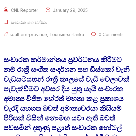
CNL Reporter
January 29, 2025
සංචාරක සහ චාරිකා
southern-province
,
Tourism-sri-lanka
0 Comments
සංචාරක කර්මාන්තය ප්‍රවර්ධනය කිරීමට
නම් රාත්‍රී සංගීත සංදර්ශන සහ ඩිස්කෝ වැනි
වැඩසටයහන් රාත්‍රී කාලයේ වැඩි වේලාවක්
පැවැත්වීමට අවසර දිය යුතු යැයි සංචාරක
අමාත්‍ය විජිත හේරත් මහතා කළ ප්‍රකාශය
වැරදි සහගත බවත් අමාත්‍යවරයා කිසියම්
පිරිසක් විසින් නොමඟ යවා ඇති බවත්
පවසමින් දකුණු පළාත් සංචාරක හෝටල්