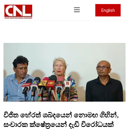
English
විජිත හේරත් ශබ්දයෙන් නොමඟ ගිහින්,
සංචාරක ක්ෂේත්‍රයෙන් දැඩි විරෝධයක්