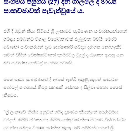
සංගමය පසුගිය (27) දින ගාල්ලේ දී මාධ්‍ය
සාකච්ඡාවක් පැවැත්වූයේ ය.
එහි දී ඔවුන් කියා සිටියේ ශ්‍රී ලංකාවට පැමිණෙන සංචාරකයන්ගෙන්
ශබ්දය සම්බන්ධ විශාල විරෝධතාවක් එල්ලවන බවයි. මෙරට
බොහෝ සංචාකරයන් දැඩි ඝෝෂාකාරී ශබ්දය දරාගත නොහැකිව
තමන් විසින් වෙන්කරවාගත් කාමරවල මුදල් ද රැගෙන ආපසු යන
බව සංචාරක හෝටල් සංගමය පවසයි.
මෙම මාධ්‍ය සාකච්ඡාවේ දී අදහස් දැක්වී දකුණු පළාත් සංචාරක
‍හෝටල් සංගමයේ හිටපු සභාපති සේනක ද සිල්වා මහතා මෙසේ
කීවේය.
“ශ්‍රී ලංකාවේ නීතිය අනුවත් ශබ්ද දූෂණය කියන්නේ අපරාධමය
වරදක්. කිසිම ස්ථානයක කිසිම හේතුවක් නිසා පිටතට විස්ථාරණය
වෙන්න ශබ්දය විකාශ කරන්න බැහැ. මේ සම්බන්ධයෙන් ශ්‍රී