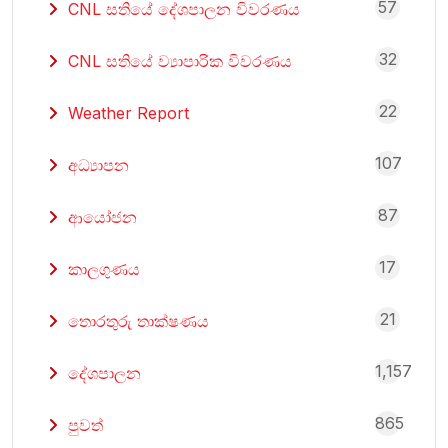
57
CNL සතියේ දේශපාලන විවරණය
32
CNL සතියේ ව්‍යාපාරික විවරණය
22
Weather Report
107
අධ්‍යාපන
87
ආයෝජන
17
කාලගුණය
21
තොරතුරු තාක්ෂණය
1,157
දේශපාලන
865
පුවත්