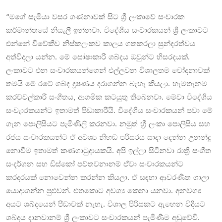
“මගේ සැමියා වසර ගණනාවක් සිට ශ්‍රී ලංකාවේ සංචාරක
කර්මාන්තයේ නියැලී ඉන්නවා. විදේශීය සංචාරකයන් ශ්‍රී ලංකාවට
එන්නේ විවේකීව නිස්කලංකව කාලය ගතකරලා සුන්දරත්වය
අත්විදලා යන්න. මේ ඝෝෂාකාරී ශබ්දය ඔවුන්ට හිසරදයක්.
ලංකාවට එන සංචාරකයන්ගෙන් එල්ලවන විශාලතම චෝදනාවක්
තමයි මේ රටේ ශබ්ද දූෂණය දරාගන්න බැහැ කියලා. හැමතැනම
කරච්චල්කාරී සංගීතය, ආගමික කටයුතු තිබෙනවා. මේවා විදේශීය
සංචැාරකයන්ට ඉතාමත් පීඩාකාරීයි. විදේශීය සංචාරකයන් පවා මේ
ගැන පොලිසියට පැමිණිලි කරනවා. නමුත් හ්‍රී ලංකා පොලිසිය සහ
රජය සංචාරකයන්ට ඒ අවශ්‍ය නිහඬ පරිසරය සාදා දෙන්න උනන්දු
නොවීම ඉතාමත් කණගාටුදායකයි. අපි ඉල්ලා සිටිනවා රාත්‍රී සංගීත
සංදර්ශන සහ ඩිස්කෝ පව්තවනානම් ඒවා සංචාරකයන්ට
කරදරයක් නොවෙන්න කරන්න කියලා. ඒ සඳහා ආවරණිත ශාලා
යොදාගන්න පුළුවන්. එතකොට අවශ්‍ය කෙනා යනවා. අනවශ්‍ය
අයට ශබ්දයෙන් පීඩාවක් නැහැ. විශාල පිරිසකට ඇහෙන විදියට
ශබ්දය දානවානම් ශ්‍රී ලංකාවට සංචාරකයන් පැමිණීම අඩුවේවි.