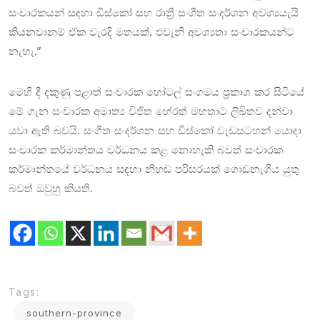
සංචාරකයන් සඳහා ඩිස්කෝ සහ රාත්‍රී සංගීත සංදර්ශන අවශ්‍යයැයි
කියනවානම් ඒක වැරදි මතයක්. එවැනි අවශ්‍යතා සංචාරකයන්ට
නැහැ.”
මෙහි දී දකුණු පළාත් සංචාරක හෝටල් සංගමය ප්‍රකාශ කර සිටියේ
මේ ගැන සංචාරක අමාත්‍ය විජිත හේරත් මහතාට ලිඛිතව දන්වා
යවා ඇති බවයි. සංගීත සංදර්ශන සහ ඩිස්කෝ වැඩසටහන් යොදා
සංචාරක කර්මාන්තය වර්ධනය කළ නොහැකි බවත් සංචාරක
කර්මාන්තයේ වර්ධනය සඳහා නිහඬ පරිසරයක් ගොඩනැගිය යුතු
බවත් ඔවුහු කියති.
Tags:
southern-province