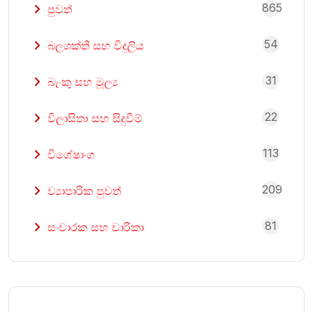
865
පුවත්
54
බලශක්ති සහ විදුලිය
31
බැංකු සහ මූල්‍ය
22
විලාසිතා සහ සිදුවීම්
113
විශේෂාංග
209
ව්‍යාපාරික පුවත්
81
සංචාරක සහ චාරිකා