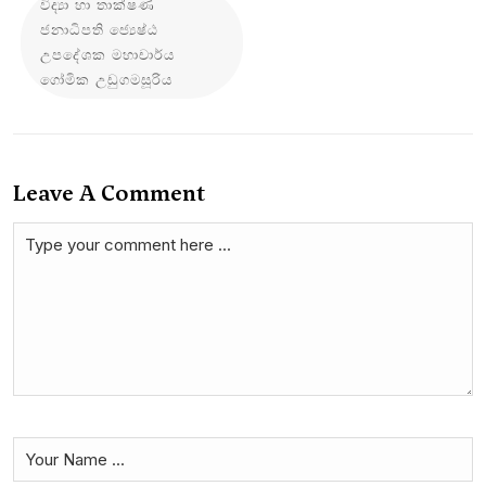
විද්‍යා හා තාක්ෂණ
ජනාධිපති ජ්‍යෙෂ්ඨ
උපදේශක මහාචාර්ය
ගෝමික උඩුගමසූරිය
Leave A Comment