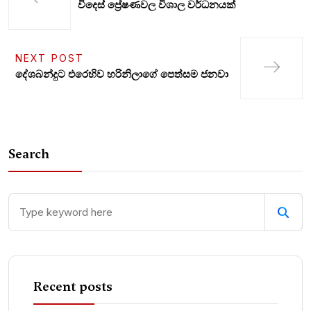
විදෙ­ස් ප්‍රේෂ­ණ­වල විශාල වර්ධ­න­යක්
NEXT POST
දේශබන්දුට එරෙහිව හරිනිලාගේ පෙත්සම ජනවා
Search
Recent posts