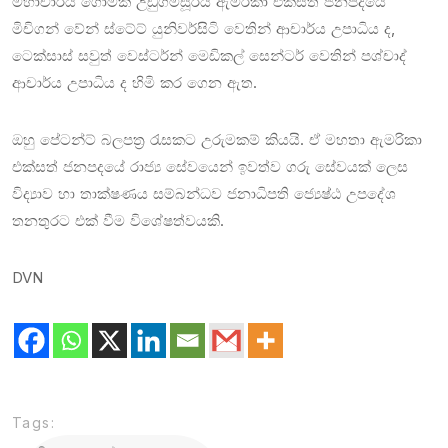
මහාචාර්ය ගෝමික උඩුගමසූරිය ඇමරිකා එක්සත් ජනපදයේ
මිචිගන් වේන් ස්ටේට් යුනිවර්සිටි වෙතින් ආචාර්ය උපාධිය ද,
ටෙක්සාස් සවුත් වෙස්ටර්න් මෙඩිකල් සෙන්ටර් වෙතින් පශ්චාද්
ආචාර්ය උපාධිය ද හිමි කර ගෙන ඇත.
ඔහු පේටන්ට් බලපත්‍ර රැසකට උරුමකම් කියයි. ඒ මහතා ඇමරිකා
එක්සත් ජනපදයේ රාජ්‍ය සේවයෙන් ඉවත්ව ගරු සේවයක් ලෙස
විද්‍යාව හා තාක්ෂණය සම්බන්ධව ජනාධිපති ජ්‍යෙෂ්ඨ උපදේශ
තනතුරට එක් වීම විශේෂත්වයකි.
DVN
Tags: