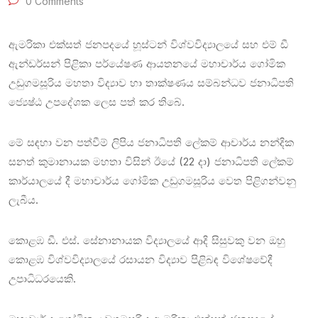
0 Comments
ඇමරිකා එක්සත් ජනපදයේ හූස්ටන් විශ්වවිද්‍යාලයේ සහ එම් ඩී
ඇන්ඩර්සන් පිළිකා පර්යේෂණ ආයතනයේ මහාචාර්ය ගෝමික
උඩුගමසූරිය මහතා විද්‍යාව හා තාක්ෂණය සම්බන්ධව ජනාධිපති
ජ්‍යෙෂ්ඨ උපදේශක ලෙස පත් කර තිබේ.
මේ සඳහා වන පත්වීම් ලිපිය ජනාධිපති ලේකම් ආචාර්ය නන්දික
සනත් කුමානායක මහතා විසින් ඊයේ (22 දා) ජනාධිපති ලේකම්
කාර්යාලයේ දී මහාචාර්ය ගෝමික උඩුගමසූරිය වෙත පිළිගන්වනු
ලැබීය.
කොළඹ ඩී. එස්. සේනානායක විද්‍යාලයේ ආදි සිසුවකු වන ඔහු
කොළඹ විශ්වවිද්‍යාලයේ රසායන විද්‍යාව පිළිබඳ විශේෂවේදී
උපාධිධරයෙකි.