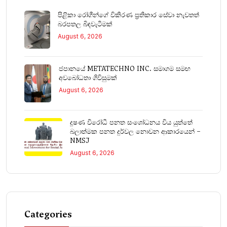
පිළිකා රෝගීන්ගේ විකිරණ ප්‍රතිකාර සේවා නැවතත්
බරපතල බිඳවැටීමක්
August 6, 2026
ජපානයේ METATECHNO INC. සමාගම සමඟ
අවබෝධතා ගිවිසුමක්
August 6, 2026
දූෂණ විරෝධී පනත සංශෝධනය විය යුත්තේ
බලාත්මක පනත දුර්වල නොවන ආකාරයෙන් –
NMSJ
August 6, 2026
Categories