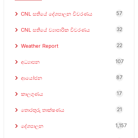
57
CNL සතියේ දේශපාලන විවරණය
32
CNL සතියේ ව්‍යාපාරික විවරණය
22
Weather Report
107
අධ්‍යාපන
87
ආයෝජන
17
කාලගුණය
21
තොරතුරු තාක්ෂණය
1,157
දේශපාලන