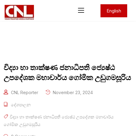
English
විද්‍යා හා තාක්ෂණ ජනාධිපති ජ්‍යෙෂ්ඨ
උපදේශක මහාචාර්ය ගෝමික උඩුගමසූරිය
CNL Reporter
November 23, 2024
දේශපාලන
විද්‍යා හා තාක්ෂණ ජනාධිපති ජ්‍යෙෂ්ඨ උපදේශක මහාචාර්ය
ගෝමික උඩුගමසූරිය