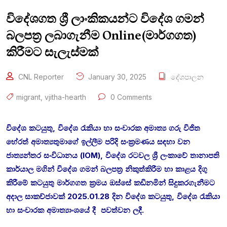
විදේශගත ශ්‍රී ලාංකිකයන්ට විදේශ ගමන්
බලපත්‍ර ලබාගැනීම Online(මාර්ගගත)
කිරීමට සැලැස්මක්
CNL Reporter
January 30, 2025
දේශපාලන
migrant
,
vjitha-hearth
0 Comments
විදේශ කටයුතු, විදේශ රැකියා හා සංචාරක අමාත්‍ය ගරු විජිත
හේරත් අමාත්‍යතුමාගේ ඉල්ලීම පරිදි සංක්‍රමණය සඳහා වන
ජාත්‍යන්තර සංවිධානය (IOM), විදේශ රටවල ශ්‍රී ලංකාවේ තානාපති
කාර්යාල මගින් විදේශ ගමන් බලපත්‍ර නිකුත්කිරීම හා කාළය දිගු
කිරීමේ කටයුතු මාර්ගගත ක්‍රමය ඔස්සේ කඩිනමින් සිදුකරගැනීමට
අදාල සාකච්ජාවක් 2025.01.28 දින විදේශ කටයුතු, විදේශ රැකියා
හා සංචාරක අමාත්‍යාංශයේ දී පවත්වන ලදී.