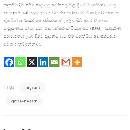
හඳුන්වා දීම නිමා කළ පසු ඉදිරිකාල වල දී මෙම සේවාව සෙසු
තානාපති කාර්යාලවලට ද ව්‍යාප්ත කරන මෙන් ගරු අමාත්‍යතුමා
ක්‍රිස්ටීන් පාර්කෝ මහත්මියගෙන් ඉල්ලා සිටි අතර ඒ සඳහා
සංක්‍රමණය සඳහා වන ජාත්‍යන්තර සංවිධානයේ (IOM) සම්පූර්ණ
සහයෝගය ලබා දීමට සූදානම් බව එම මහත්මිය අමාත්‍යවරයා
වෙත දැනුම්දුන්නාය.
Tags:
migrant
vjitha-hearth