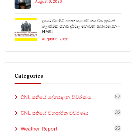
August 6, 2026
දූෂණ විරෝධී පනත සංශෝධනය විය යුත්තේ
බලාත්මක පනත දුර්වල නොවන ආකාරයෙන් –
NMSJ
August 6, 2026
Categories
57
CNL සතියේ දේශපාලන විවරණය
32
CNL සතියේ ව්‍යාපාරික විවරණය
22
Weather Report