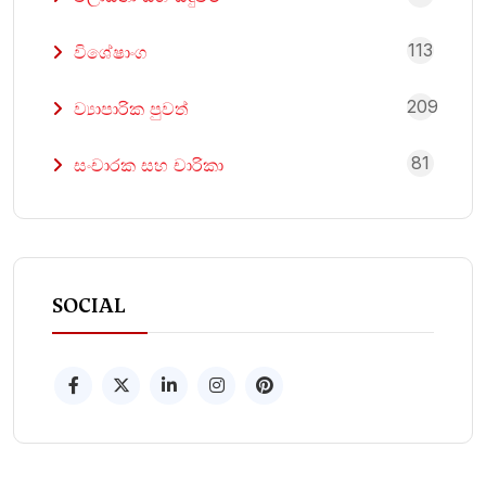
113
විශේෂාංග
209
ව්‍යාපාරික පුවත්
81
සංචාරක සහ චාරිකා
SOCIAL