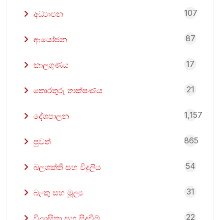
107
අධ්‍යාපන
87
ආයෝජන
17
කාලගුණය
21
තොරතුරු තාක්ෂණය
1,157
දේශපාලන
865
පුවත්
54
බලශක්ති සහ විදුලිය
31
බැංකු සහ මූල්‍ය
22
විලාසිතා සහ සිදුවීම්