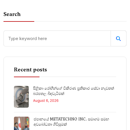
Search
Recent posts
පිළිකා රෝගීන්ගේ විකිරණ ප්‍රතිකාර සේවා නැවතත්
බරපතල බිඳවැටීමක්
August 6, 2026
ජපානයේ METATECHNO INC. සමාගම සමඟ
අවබෝධතා ගිවිසුමක්