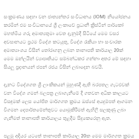
සංක්‍රමණය සඳහා වන ජාත්‍යන්තර සංවිධානය (IOM) නියෝජනය
කරමින් එම සංවිධානයේ ශ්‍රී ලංකාවේ ප්‍රධානී ක්‍රිස්ටීන් පාර්කෝ
මහත්මිය ගරු අමාත්‍යතුමා වෙත දැනුම්දී සිටියේ මෙම වසර
අවසානයට ප්‍රථම විදේශ කටයුතු, විදේශ රැකියා හා සංචාරක
අමාත්‍යාංශය විසින් තෝරාගනු ලබන තානාපති කාර්යාල 20ක්
මෙම ඔන්ලයින් ව්‍යාපෘතියට සම්බන්ධකර ගන්නා අතර මේ සඳහා
සියලු ප්‍රදානයන් ජපන් රජය විසින් ලබාදෙන බවයි.
දැනට විදේශගත ශ්‍රී ලාංකිකයන් මුහුණදී ඇති බරපතල ගැටඵවක්
වන විදේශ ගමන් බලපත්‍ර ලබාගැනීමේ දී ගතවන අධික කාලයට
විසඳුමක් ලෙස යෝජිත මාර්ගගත ක්‍රමය ඔස්සේ අයදුම්පත් ආගමන
විගමන දෙපාර්තමේන්තුවට යොමුකිරීමත් ඇඟිලි සලකුණු ලබා
ගැනීමත් තානාපති කාර්යාලය තුළදීම සිදුකෙරෙනු ඇත.
පළමු අදියර යටතේ තානාපති කාර්යාල 20ක මෙම මාර්ගගත ක්‍රමය