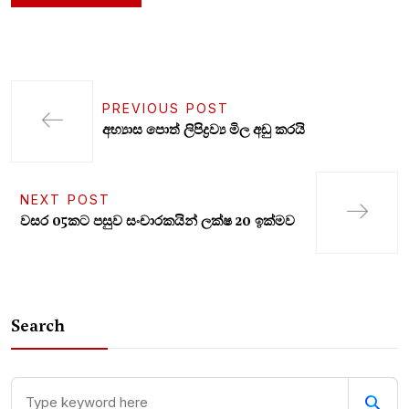
PREVIOUS POST
අභ්‍යාස පොත් ලිපිද්‍රව්‍ය මිල අඩු කරයි
NEXT POST
වසර 05කට පසුව සංචාරකයින් ලක්ෂ 20 ඉක්මව
Search