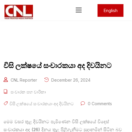
English
විසි ලක්ෂයේ සංචාරකයා අද දිවයිනට
CNL Reporter
December 26, 2024
සංචාරක සහ චාරිකා
විසි ලක්ෂයේ සංචාරකයා අද දිවයිනට
0 Comments
මෙම වසර තුළ දිවයිනට පැමිණෙන විසි ලක්ෂයේ විදෙස්
සංචාරකයා අද (26) දිනය තුළ පිළිගැනීමට සුදානමින් සිටින බව