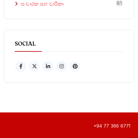
81
සංචාරක සහ චාරිකා
SOCIAL
+94 77 366 6771