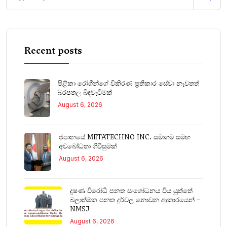
Recent posts
පිළිකා රෝගීන්ගේ විකිරණ ප්‍රතිකාර සේවා නැවතත්
බරපතල බිඳවැටීමක්
August 6, 2026
ජපානයේ METATECHNO INC. සමාගම සමඟ
අවබෝධතා ගිවිසුමක්
August 6, 2026
දූෂණ විරෝධී පනත සංශෝධනය විය යුත්තේ
බලාත්මක පනත දුර්වල නොවන ආකාරයෙන් –
NMSJ
August 6, 2026