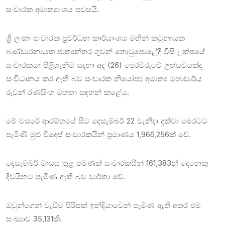
සංචාරක අමාත්‍යාංශය පවසයි.
ශ්‍රී ලංකා සංචාරක ප්‍රවර්ධන කාර්යාංශය මඟින් කටුනායක
බණ්ඩාරනායක ජාත්‍යන්තර ගුවන් තොටුපොළේදී විසි ලක්ෂයේ
සංචාරකයා පිළිගැනීම සඳහා අද (26) පෙරවරුවේ උත්සවයක්ද
සංවිධානය කර ඇති බව සංචාරක නියෝජ්‍ය අමාත්‍ය මහාචාර්ය
රුවන් රණසිංහ මහතා සඳහන් කළේය.
මේ වසරේ ආරම්භයේ සිට දෙසැම්බර් 22 වැනිදා දක්වා මෙරටට
පැමිණි මුළු විදෙස් සංචාරකයින් ප්‍රමාණය 1,966,256ක් වේ.
දෙසැම්බර් මාසය තුළ පමණක් සංචාරකයින් 161,383න් දෙනෙකු
දිවයිනට පැමිණ ඇති බව වාර්තා වේ.
ඔවුන්ගෙන් වැඩිම පිරිසක් ඉන්දියාවෙන් පැමිණ ඇති අතර එම
සංඛ්‍යාව 35,131කි.