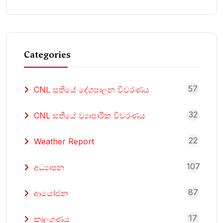
Categories
57
CNL සතියේ දේශපාලන විවරණය
32
CNL සතියේ ව්‍යාපාරික විවරණය
22
Weather Report
107
අධ්‍යාපන
87
ආයෝජන
17
කාලගුණය