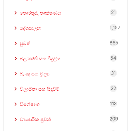
21
තොරතුරු තාක්ෂණය
1,157
දේශපාලන
865
පුවත්
54
බලශක්ති සහ විදුලිය
31
බැංකු සහ මූල්‍ය
22
විලාසිතා සහ සිදුවීම්
113
විශේෂාංග
209
ව්‍යාපාරික පුවත්