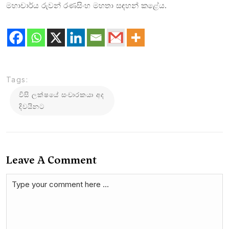
මහාචාර්ය රුවන් රණසිංහ මහතා සඳහන් කළේය.
Tags:
විසි ලක්ෂයේ සංචාරකයා අද
දිවයිනට
Leave A Comment