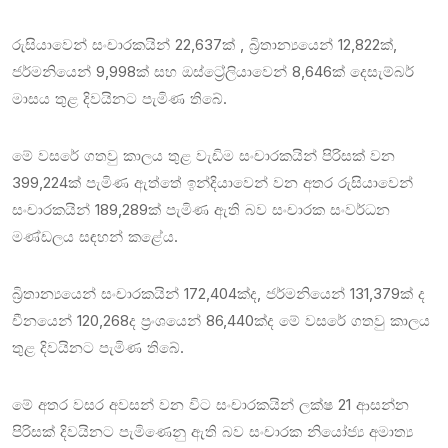
රුසියාවෙන් සංචාරකයින් 22,637ක් , බ්‍රිතාන්‍යයෙන් 12,822ක්,
ජර්මනියෙන් 9,998ක් සහ ඔස්ට්‍රේලියාවෙන් 8,646ක් දෙසැම්බර්
මාසය තුළ දිවයිනට පැමිණ තිබේ.
මේ වසරේ ගතවු කාලය තුළ වැඩිම සංචාරකයින් පිරිසක් වන
399,224ක් පැමිණ ඇත්තේ ඉන්දියාවෙන් වන අතර රුසියාවෙන්
සංචාරකයින් 189,289ක් පැමිණ ඇති බව සංචාරක සංවර්ධන
මණ්ඩලය සඳහන් කළේය.
බ්‍රිතාන්‍යයෙන් සංචාරකයින් 172,404ක්ද, ජර්මනියෙන් 131,379ක් ද
චීනයෙන් 120,268ද ප්‍රංශයෙන් 86,440ක්ද මේ වසරේ ගතවු කාලය
තුළ දිවයිනට පැමිණ තිබේ.
මේ අතර වසර අවසන් වන විට සංචාරකයින් ලක්ෂ 21 ආසන්න
පිරිසක් දිවයිනට පැමිණෙනු ඇති බව සංචාරක නියෝජ්‍ය අමාත්‍ය