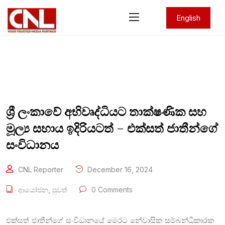
English
ශ්‍රී ලංකාවේ අභිවෘද්ධියට තාක්ෂණික සහ
මූල්‍ය සහාය ඉදිරියටත් – එක්සත් ජාතීන්ගේ
සංවිධානය
CNL Reporter
December 16, 2024
ආයෝජන
,
පුවත්
0 Comments
එක්සත් ජාතීන්ගේ සංවිධානයේ මෙරට නේවාසික සම්බන්ධීකාරක