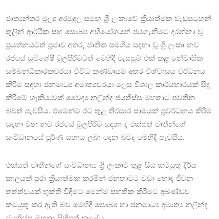
ජාත්‍යන්තර මූල්‍ය අරමුදල සමඟ ශ්‍රී ලංකාවේ ක්‍රියාත්මක වැඩසටහන්
තුලින් ආර්ථික සහ සෞඛ්‍ය අභියෝගයන් ජයගැනීමට දරන්නා වූ
ප්‍රයත්නයටත් ප්‍රජාව අතර, ජාතික සමගිය සඳහා වූ ශ්‍රී ලංකා නව
රජයේ සුවිශේෂී මුලපිරීමටත් මෙහිදී පැසසුම් එක් කළ නේවාසික
සම්බන්ධීකාරකවරයා විවිධ කණ්ඩායම් අතර විශ්වාසය වර්ධනය
කිරීම සඳහා ජනමාධ්‍ය අමාත්‍යවරයා ලෙස විශාල කාර්යභාරයක් සිදු
කිරිමේ හැකියාවක් වෛද්‍ය නලින්ද ජයතිස්ස මහතාට පවතින
බවත් පැවසීය. එමෙන්ම රට තුළ තිරසාර සාමයක් ප්‍රවර්ධනය කිරීම
සඳහා වන නව රජයේ මුලපිරීම සඳහා ද එක්සත් ජාතීන්ගේ
සංවිධානයේ පූර්ණ සහාය ලබා දෙන බවද මෙහිදී පැවසීය.
එක්සත් ජාතීන්ගේ සංවිධානය ශ්‍රී ලංකාව තුළ සිය කටයුතු දීර්ඝ
කාලයක් පුරා ක්‍රියාත්මක කරමින් ජනතාවට වඩා හොඳ ජීවන
තත්ත්වයක් භුක්ති විඳීමට මෙන්ම සහතික කිරීමට අඛණ්ඩව
කටයුතු කර ඇති බව මෙහිදී සෞඛ්‍ය හා ජනමාධ්‍ය අමාත්‍ය නලින්ද
ජයතිස්ස මහතා සිහිපත් කළේය.