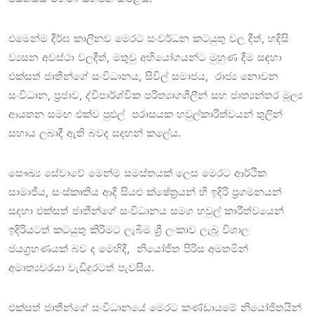
එමෙන්ම දීර්ඝ කාලීනව මෙරට සංවර්ධන කටයුතු වල දීත්, හදිසි
ව්‍යසන අවස්ථා වලදීත්, මතුවු අභියෝගයන්ට මුහුණ දීම සඳහා
එක්සත් ජාතීන්ගේ සංවිධානය, සිවිල් සමාජය, රාජ්‍ය නොවන
සංවිධාන, ප්‍රජාව, ද්විපාර්ශ්වික පරිත්‍යාගශීලීන් සහ ජාත්‍යන්තර මූල්‍ය
ආයතන සමඟ එක්ව පුළුල් පරාසයක හවුල්කාරිත්වයන් තුලින්
සහාය ලබාදී ඇති බවද සදහන් කලේය.
සෞඛ්‍ය සේවාවේ මෙන්ම සමස්තයක් ලෙස මෙරට ආර්ථික
සාමාජීය, සංස්කෘතිය ආදී සියළු ක්ෂේත්‍රයන් හි ඉදිරි ප්‍රගමනයන්
සදහා එක්සත් ජාතීන්ගේ සංවිධානය සමග හවුල් කාරීත්වයෙන්
ඉදිරියටත් කටයුතු කිරිමට ලැබීම ශ්‍රී ලංකාව ලැබූ විශාල
ජයග්‍රහණයක් බව ද මෙහිදී, නියෝජිත පිරිස අමතමින්
අමාත්‍යවරයා වැඩිදුරටත් පැවසීය.
එක්සත් ජාතීන්ගේ සංවිධානයේ මෙරට කණ්ඩායමේ නියෝජිතයින්