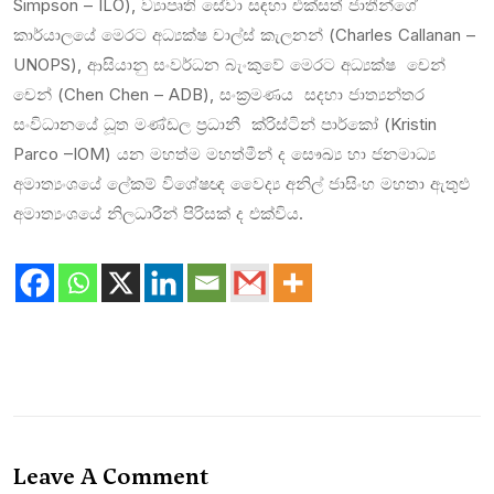
Simpson – ILO), ව්‍යාපෘති සේවා සඳහා එක්සත් ජාතීන්ගේ
කාර්යාලයේ මෙරට අධ්‍යක්ෂ චාල්ස් කැලනන් (Charles Callanan –
UNOPS), ආසියානු සංවර්ධන බැංකුවේ මෙරට අධ්‍යක්ෂ චෙන්
චෙන් (Chen Chen – ADB), සංක්‍රමණය සදහා ජාත්‍යන්තර
සංවිධානයේ ධූත මණ්ඩල ප්‍රධානී ක්රිස්ටින් පාර්කෝ (Kristin
Parco –IOM) යන මහත්ම මහත්මීන් ද සෞඛ්‍ය හා ජනමාධ්‍ය
අමාත්‍යංශයේ ලේකම් විශේෂඥ වෛද්‍ය අනිල් ජාසිංහ මහතා ඇතුළු
අමාත්‍යංශයේ නිලධාරීන් පිරිසක් ද එක්විය.
Leave A Comment