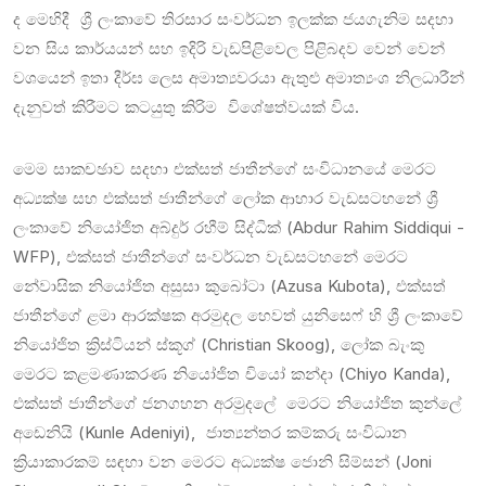
ද මෙහිදී ශ්‍රී ලංකාවේ තිරසාර සංවර්ධන ඉලක්ක ජයගැනිම සදහා
වන සිය කාර්යයන් සහ ඉදිරි වැඩපිළිවෙල පිළිබදව වෙන් වෙන්
වශයෙන් ඉතා දීර්ඝ ලෙස අමාත්‍යවරයා ඇතුළු අමාත්‍යංශ නිලධාරීන්
දැනුවත් කිරීමට කටයුතු කිරිම විශේෂත්වයක් විය.
මෙම සාකචඡාව සදහා එක්සත් ජාතීන්ගේ සංවිධාන‌යේ මෙරට
අධ්‍යක්ෂ සහ එක්සත් ජාතීන්ගේ ලෝක ආහාර වැඩසටහනේ ශ්‍රී
ලංකාවේ නියෝජිත අබ්දුර් රහීම් සිද්ධික් (Abdur Rahim Siddiqui -
WFP), එක්සත් ජාතීන්ගේ සංවර්ධන වැඩසටහනේ මෙරට
නේවාසික නියෝජිත අසුසා කුබෝටා (Azusa Kubota), එක්සත්
ජාතීන්ගේ ළමා ආරක්ෂක අරමුදල හෙවත් යුනිසෙෆ් හි ශ්‍රී ලංකාවේ
නියෝජිත ක්‍රිස්ටියන් ස්කූග් (Christian Skoog), ලෝක බැංකු
මෙරට කළමණාකරණ නියෝජිත චියෝ කන්දා (Chiyo Kanda),
එක්සත් ජාතීන්ගේ ජනගහන අරමුදලේ මෙරට නියෝජිත කුන්ලේ
අඩෙනියි (Kunle Adeniyi), ජාත්‍යන්තර කම්කරු සංවිධාන
ක්‍රියාකාරකම් සඳහා වන මෙරට අධ්‍යක්ෂ ජොනි සිම්සන් (Joni