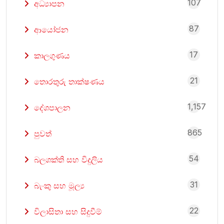
107
අධ්‍යාපන
87
ආයෝජන
17
කාලගුණය
21
තොරතුරු තාක්ෂණය
1,157
දේශපාලන
865
පුවත්
54
බලශක්ති සහ විදුලිය
31
බැංකු සහ මූල්‍ය
22
විලාසිතා සහ සිදුවීම්