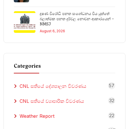
දූෂණ විරෝධී පනත සංශෝධනය විය යුත්තේ
බලාත්මක පනත දුර්වල නොවන ආකාරයෙන් –
NMSJ
August 6, 2026
Categories
57
CNL සතියේ දේශපාලන විවරණය
32
CNL සතියේ ව්‍යාපාරික විවරණය
22
Weather Report