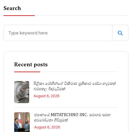
Search
Recent posts
පිළිකා රෝගීන්ගේ විකිරණ ප්‍රතිකාර සේවා නැවතත්
බරපතල බිඳවැටීමක්
August 6, 2026
ජපානයේ METATECHNO INC. සමාගම සමඟ
අවබෝධතා ගිවිසුමක්
August 6, 2026