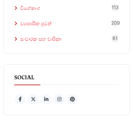
113
විශේෂාංග
209
ව්‍යාපාරික පුවත්
81
සංචාරක සහ චාරිකා
SOCIAL