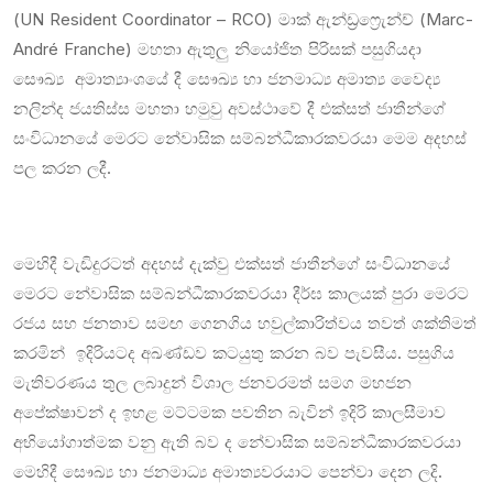
(UN Resident Coordinator – RCO) මාක් ඇන්ඩ්‍රෆ්‍රෙැන්ච් (Marc-
André Franche) මහතා ඇතුලු නියෝජිත පිරිසක් පසුගියදා
සෞඛ්‍ය අමාත්‍යාංශයේ දී සෞඛ්‍ය හා ජනමාධ්‍ය අමාත්‍ය වෛද්‍ය
නලින්ද ජයතිස්ස මහතා හමුවු අවස්ථාවේ දී එක්සත් ජාතීන්ගේ
සංවිධානයේ මෙරට නේවාසික සම්බන්ධීකාරකවරයා මෙම අදහස්
පල කරන ලදී.
මෙහිදී වැඩිදුරටත් අදහස් දැක්වු එක්සත් ජාතීන්ගේ සංවිධානයේ
මෙරට නේවාසික සම්බන්ධීකාරකවරයා දීර්ඝ කාලයක් පුරා මෙරට
රජය සහ ජනතාව සමඟ ගෙනගිය හවුල්කාරිත්වය තවත් ශක්තිමත්
කරමින් ඉදිරියටද අඛණ්ඩව කටයුතු කරන බව පැවසීය. පසුගිය
මැතිවරණය තුල ලබාදුන් විශාල ජනවරමත් සමග මහජන
අපේක්ෂාවන් ද ඉහළ මට්ටමක පවතින බැවින් ඉදිරි කාලසීමාව
අභියෝගාත්මක වනු ඇති බව ද නේවාසික සම්බන්ධීකාරකවරයා
මෙහිදී සෞඛ්‍ය හා ජනමාධ්‍ය අමාත්‍යවරයාට පෙන්වා දෙන ලදි.