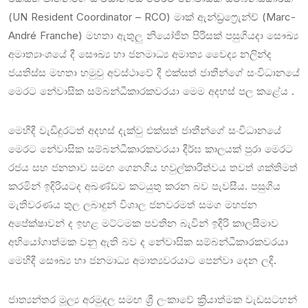
(UN Resident Coordinator – RCO) මාක් ඇන්ඩ්‍රෆ්‍රෙැන්ච් (Marc-
André Franche) මහතා ඇතුලු නියෝජිත පිරිසක්
පසුගියදා සෞඛ්‍ය
අමාත්‍යාංශයේ දී සෞඛ්‍ය හා ජනමාධ්‍ය අමාත්‍ය වෛද්‍ය නලින්ද
ජයතිස්ස මහතා හමුවු අවස්ථාවේ දී එක්සත් ජාතීන්ගේ සංවිධානයේ
මෙරට නේවාසික සම්බන්ධීකාරකවරයා මෙම අදහස් පල කළේය .
මෙහිදී වැඩිදුරටත් අදහස් දැක්වු එක්සත් ජාතීන්ගේ සංවිධානයේ
මෙරට නේවාසික සම්බන්ධීකාරකවරයා දීර්ඝ කාලයක් පුරා මෙරට
රජය සහ ජනතාව සමඟ ගෙනගිය හවුල්කාරිත්වය තවත් ශක්තිමත්
කරමින් ඉදිරියටද අඛණ්ඩව කටයුතු කරන බව පැවසීය. පසුගිය
මැතිවරණය තුල ලබාදුන් විශාල ජනවරමත් සමග මහජන
අපේක්ෂාවන් ද ඉහළ මට්ටමක පවතින බැවින් ඉදිරි කාලසීමාව
අභියෝගාත්මක වනු ඇති බව ද නේවාසික සම්බන්ධීකාරකවරයා
මෙහිදී සෞඛ්‍ය හා ජනමාධ්‍ය අමාත්‍යවරයාට පෙන්වා දෙන ලදි.
ජාත්‍යන්තර මූල්‍ය අරමුදල සමඟ ශ්‍රී ලංකාවේ ක්‍රියාත්මක වැඩසටහන්