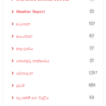
22
Weather Report
107
අධ්‍යාපන
87
ආයෝජන
17
කාලගුණය
21
තොරතුරු තාක්ෂණය
1,157
දේශපාලන
865
පුවත්
54
බලශක්ති සහ විදුලිය