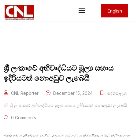
English
ශ්‍රී ලංකාවේ අභිවෘද්ධියට මූල්‍ය සහාය
ඉදිරියටත් නොඅඩුව ලැබෙයි
CNL Reporter
December 15, 2024
දේශපාලන
ශ්‍රී ලංකාවේ අභිවෘද්ධියට මූල්‍ය සහාය ඉදිරියටත් නොඅඩුව ලැබෙයි
0 Comments
එක්සත් ජාතීන්ගේ සංවිධානයේ මෙරට නේවාසික සම්බන්ධීකාරක