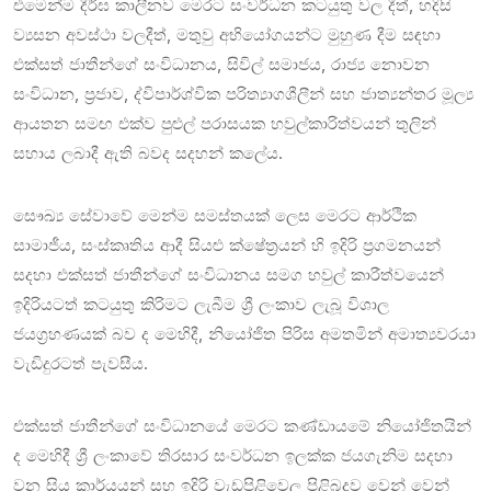
එමෙන්ම දීර්ඝ කාලීනව මෙරට සංවර්ධන කටයුතු වල දීත්, හදිසි
ව්‍යසන අවස්ථා වලදීත්, මතුවු අභියෝගයන්ට මුහුණ දීම සඳහා
එක්සත් ජාතීන්ගේ සංවිධානය, සිවිල් සමාජය, රාජ්‍ය නොවන
සංවිධාන, ප්‍රජාව, ද්විපාර්ශ්වික පරිත්‍යාගශීලීන් සහ ජාත්‍යන්තර මූල්‍ය
ආයතන සමඟ එක්ව පුළුල් පරාසයක හවුල්කාරිත්වයන් තුලින්
සහාය ලබාදී ඇති බවද සදහන් කලේය.
සෞඛ්‍ය සේවාවේ මෙන්ම සමස්තයක් ලෙස මෙරට ආර්ථික
සාමාජීය, සංස්කෘතිය ආදී සියළු ක්ෂේත්‍රයන් හි ඉදිරි ප්‍රගමනයන්
සදහා එක්සත් ජාතීන්ගේ සංවිධානය සමග හවුල් කාරීත්වයෙන්
ඉදිරියටත් කටයුතු කිරිමට ලැබීම ශ්‍රී ලංකාව ලැබූ විශාල
ජයග්‍රහණයක් බව ද මෙහිදී, නියෝජිත පිරිස අමතමින් අමාත්‍යවරයා
වැඩිදුරටත් පැවසීය.
එක්සත් ජාතීන්ගේ සංවිධානයේ මෙරට කණ්ඩායමේ නියෝජිතයින්
ද මෙහිදී ශ්‍රී ලංකාවේ තිරසාර සංවර්ධන ඉලක්ක ජයගැනිම සදහා
වන සිය කාර්යයන් සහ ඉදිරි වැඩපිළිවෙල පිළිබදව වෙන් වෙන්