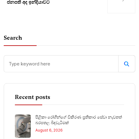
ජනපති අද ඉන්දියාවට
Search
Recent posts
පිළිකා රෝගීන්ගේ විකිරණ ප්‍රතිකාර සේවා නැවතත්
බරපතල බිඳවැටීමක්
August 6, 2026