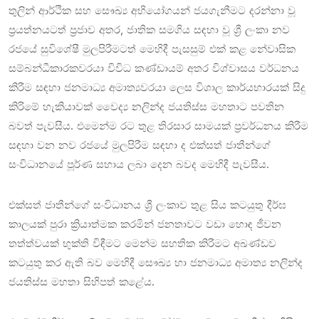
තුලින් ආර්ථික සහ සෞඛ්‍ය අභියෝගයන් ජයගැනීමට දරන්නා වූ
ප්‍රයත්නයටත් ප්‍රජාව අතර, ජාතික සමගිය සඳහා වූ ශ්‍රී ලංකා නව
රජයේ සුවිශේෂී මුලපිරීමටත් මෙහිදී පැසසුම් එක් කළ නේවාසික
සම්බන්ධීකාරකවරයා විවිධ කණ්ඩායම් අතර විශ්වාසය වර්ධනය
කිරීම සඳහා ජනමාධ්‍ය අමාත්‍යවරයා ලෙස විශාල කාර්යභාරයක් සිදු
කිරිමේ හැකියාවක් වෛද්‍ය නලින්ද ජයතිස්ස මහතාට පවතින
බවත් පැවසීය. එමෙන්ම රට තුළ තිරසාර සාමයක් ප්‍රවර්ධනය කිරීම
සඳහා වන නව රජයේ මුලපිරීම සඳහා ද එක්සත් ජාතීන්ගේ
සංවිධානයේ පූර්ණ සහාය ලබා දෙන බවද මෙහිදී පැවසීය.
එක්සත් ජාතීන්ගේ සංවිධානය ශ්‍රී ලංකාව තුළ සිය කටයුතු දීර්ඝ
කාලයක් පුරා ක්‍රියාත්මක කරමින් ජනතාවට වඩා හොඳ ජීවන
තත්ත්වයක් භුක්ති විඳීමට මෙන්ම සහතික කිරීමට අඛණ්ඩව
කටයුතු කර ඇති බව මෙහිදී සෞඛ්‍ය හා ජනමාධ්‍ය අමාත්‍ය නලින්ද
ජයතිස්ස මහතා සිහිපත් කළේය.