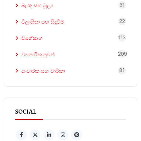
31
බැංකු සහ මූල්‍ය
22
විලාසිතා සහ සිදුවීම්
113
විශේෂාංග
209
ව්‍යාපාරික පුවත්
81
සංචාරක සහ චාරිකා
SOCIAL