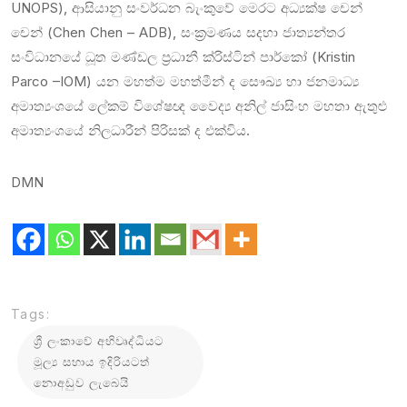
UNOPS), ආසියානු සංවර්ධන බැංකුවේ මෙරට අධ්‍යක්ෂ චෙන්
චෙන් (Chen Chen – ADB), සංක්‍රමණය සදහා ජාත්‍යන්තර
සංවිධානයේ ධූත මණ්ඩල ප්‍රධානී ක්රිස්ටින් පාර්කෝ (Kristin
Parco –IOM) යන මහත්ම මහත්මීන් ද සෞඛ්‍ය හා ජනමාධ්‍ය
අමාත්‍යංශයේ ලේකම් විශේෂඥ වෛද්‍ය අනිල් ජාසිංහ මහතා ඇතුළු
අමාත්‍යංශයේ නිලධාරීන් පිරිසක් ද එක්විය.
DMN
Tags:
ශ්‍රී ලංකාවේ අභිවෘද්ධියට
මූල්‍ය සහාය ඉදිරියටත්
නොඅඩුව ලැබෙයි