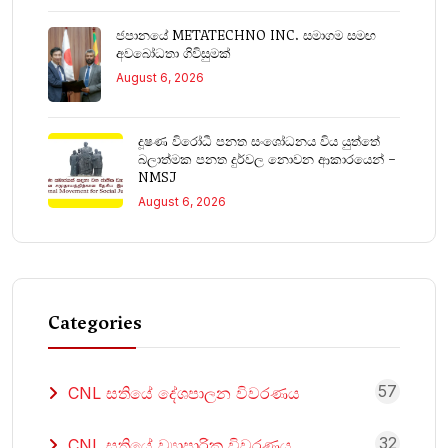
ජපානයේ METATECHNO INC. සමාගම සමඟ
අවබෝධතා ගිවිසුමක්
August 6, 2026
දූෂණ විරෝධී පනත සංශෝධනය විය යුත්තේ
බලාත්මක පනත දුර්වල නොවන ආකාරයෙන් –
NMSJ
August 6, 2026
Categories
57
CNL සතියේ දේශපාලන විවරණය
32
CNL සතියේ ව්‍යාපාරික විවරණය