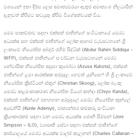
වශයෙන් ඉතා දීර්ඝ ලෙස අමාත්‍යවරයා ඇතුළු අමාත්‍යංශ නිලධාරීන්
දැනුවත් කිරීමට කටයුතු කිරිම විශේෂත්වයක් විය.
මෙම සාකච්ඡාව සදහා එක්සත් ජාතීන්ගේ සංවිධාන‌යේ මෙරට
අධ්‍යක්ෂ සහ එක්සත් ජාතීන්ගේ ලෝක ආහාර වැඩසටහනේ ශ්‍රී
ලංකාවේ නියෝජිත අබ්දුර් රහීම් සිද්ධික් (Abdur Rahim Siddiqui -
WFP), එක්සත් ජාතීන්ගේ සංවර්ධන වැඩසටහනේ මෙරට
නේවාසික නියෝජිත අසුසා කුබෝටා (Azusa Kubota), එක්සත්
ජාතීන්ගේ ළමා ආරක්ෂක අරමුදල හෙවත් යුනිසෙෆ් හි ශ්‍රී ලංකාවේ
නියෝජිත ක්‍රිස්ටියන් ස්කූග් (Christian Skoog), ලෝක බැංකු
මෙරට කළමණාකරණ නියෝජිත චියෝ කන්දා (Chiyo Kanda),
එක්සත් ජාතීන්ගේ ජනගහන අරමුදලේ මෙරට නියෝජිත කුන්ලේ
අඩෙනියි (Kunle Adeniyi), ජාත්‍යන්තර කම්කරු සංවිධාන
ක්‍රියාකාරකම් සඳහා වන මෙරට අධ්‍යක්ෂ ජොනි සිම්සන් (Joni
Simpson – ILO), ව්‍යාපෘති සේවා සඳහා එක්සත් ජාතීන්ගේ
කාර්යාලයේ මෙරට අධ්‍යක්ෂ චාල්ස් කැලනන් (Charles Callanan –