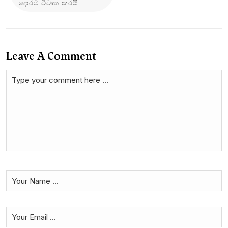
දොරටු විවෘත කරයි
Leave A Comment