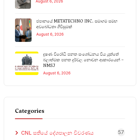
August 6, 2026
ජපානයේ METATECHNO INC. සමාගම සමඟ
අවබෝධතා ගිවිසුමක්
August 6, 2026
දූෂණ විරෝධී පනත සංශෝධනය විය යුත්තේ
බලාත්මක පනත දුර්වල නොවන ආකාරයෙන් –
NMSJ
August 6, 2026
Categories
57
CNL සතියේ දේශපාලන විවරණය