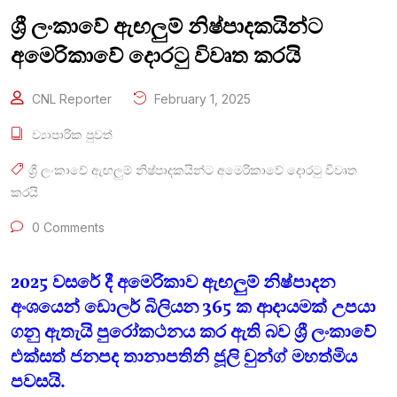
ශ්‍රී ලංකාවේ ඇඟලුම් නිෂ්පාදකයින්ට
අමෙරිකාවේ දොරටු විවෘත කරයි
CNL Reporter
February 1, 2025
ව්‍යාපාරික පුවත්
ශ්‍රී ලංකාවේ ඇඟලුම් නිෂ්පාදකයින්ට අමෙරිකාවේ දොරටු විවෘත
කරයි
0 Comments
2025 වසරේ දී අමෙරිකාව ඇඟලුම් නිෂ්පාදන
අංශයෙන් ඩොලර් බිලියන 365 ක ආදායමක් උපයා
ගනු ඇතැයි පුරෝකථනය කර ඇති බව ශ්‍රී ලංකාවේ
එක්සත් ජනපද තානාපතිනි ජූලි චුන්ග් මහත්මිය
පවසයි.