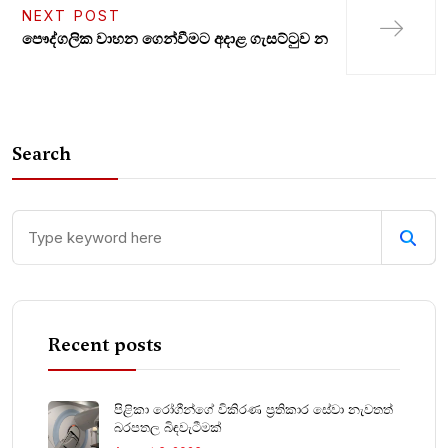
NEXT POST
පෞද්ගලික වාහන ගෙන්වීමට අදාළ ගැසට්ටුව න
Search
Recent posts
පිළිකා රෝගීන්ගේ විකිරණ ප්‍රතිකාර සේවා නැවතත්
බරපතල බිඳවැටීමක්