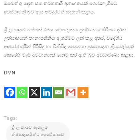
ඔරොත්තු දෙන සහ තරඟකාරී අනාගතයක් ගොඩනැගීමට
අවස්ථාවක් බව ඇය තවදුරටත් සඳහන් කළාය.
ශ්‍රී ලංකාවේ වත්මන් රජය යහපාලනය ප්‍රවර්ධනය කිරීමට දරන
උත්සාහයන් තානාපතිනිය ඇගයීමට ලක් කළ අතර, විදේශීය
ආයෝජකයින් පිරිසිදු හා විනිවිද පෙනෙන ප්‍රසම්පාදන ක්‍රියාවලියක්
කෙරෙහි වැඩි අවධානයක් යොමු කර ඇති බව අවධාරණය කළාය.
DMN
Tags:
ශ්‍රී ලංකාවේ ඇඟලුම්
නිෂ්පාදකයින්ට අමෙරිකාවේ