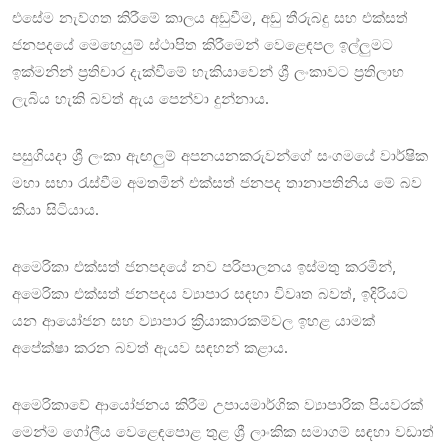
එසේම නැව්ගත කිරීමේ කාලය අඩුවීම, අඩු තීරුබදු සහ එක්සත්
ජනපදයේ මෙහෙයුම් ස්ථාපිත කිරීමෙන් වෙළෙඳපල ඉල්ලුමට
ඉක්මනින් ප්‍රතිචාර දැක්වීමේ හැකියාවෙන් ශ්‍රී ලංකාවට ප්‍රතිලාභ
ලැබිය හැකි බවත් ඇය පෙන්වා දුන්නාය.
පසුගියදා ශ්‍රී ලංකා ඇඟලුම් අපනයනකරුවන්ගේ සංගමයේ වාර්ෂික
මහා සභා රැස්වීම අමතමින් එක්සත් ජනපද තානාපතිනිය මේ බව
කියා සිටියාය.
අමෙරිකා එක්සත් ජනපදයේ නව පරිපාලනය ඉස්මතු කරමින්,
අමෙරිකා එක්සත් ජනපදය ව්‍යාපාර සඳහා විවෘත බවත්, ඉදිරියට
යන ආයෝජන සහ ව්‍යාපාර ක්‍රියාකාරකම්වල ඉහළ යාමක්
අපේක්ෂා කරන බවත් ඇයව සඳහන් කළාය.
අමෙරිකාවේ ආයෝජනය කිරීම උපායමාර්ගික ව්‍යාපාරික පියවරක්
මෙන්ම ගෝලීය වෙළෙඳපොළ තුළ ශ්‍රී ලාංකික සමාගම් සඳහා වඩාත්