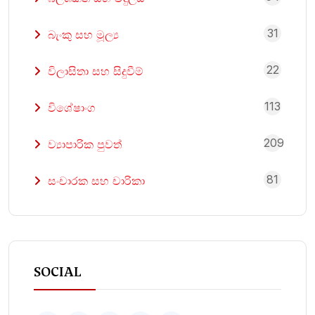
31
බැංකු සහ මූල්‍ය
22
විලාසිතා සහ සිදුවීම්
113
විශේෂාංග
209
ව්‍යාපාරික පුවත්
81
සංචාරක සහ චාරිකා
SOCIAL