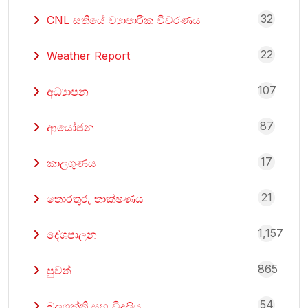
32
CNL සතියේ ව්‍යාපාරික විවරණය
22
Weather Report
107
අධ්‍යාපන
87
ආයෝජන
17
කාලගුණය
21
තොරතුරු තාක්ෂණය
1,157
දේශපාලන
865
පුවත්
54
බලශක්ති සහ විදුලිය