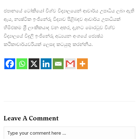
ජපානයේ ටෝකියෝ විශ්ව විද්‍යාලයෙන් ආචාර්ය උපාධිය ලබා ඇති
ඇය, න්‍යෂ්ටික ඉංජිනේරු විද්‍යාව පිළිබඳව ආචාර්ය උපාධියක්
හිමිඑකම ශ‍‍්‍රී ලාංකිකයාද වන අතර, දැනට මොරටුව විශ්ව
විද්‍යාලයේ විදුලි ඉංජිනේරු අධ්‍යයන අංශයේ ජ්‍යෙෂ්ඨ
කථිකාචාර්යවරියක් ලෙසද කටයුතු කරන්නීය.
Leave A Comment