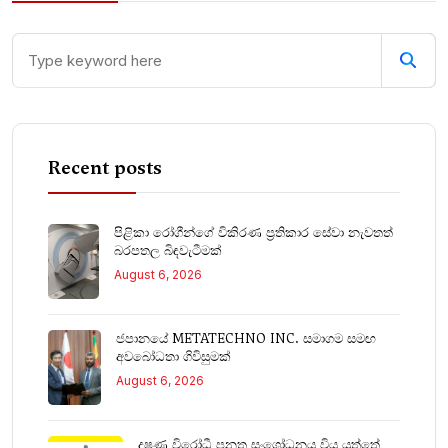
Recent posts
පිළිකා රෝගීන්ගේ විකිරණ ප්‍රතිකාර සේවා නැවතත්
බරපතල බිඳවැටීමක්
August 6, 2026
ජපානයේ METATECHNO INC. සමාගම සමඟ
අවබෝධතා ගිවිසුමක්
August 6, 2026
දූෂණ විරෝධී පනත සංශෝධනය විය යුත්තේ