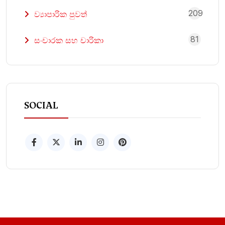
209
ව්‍යාපාරික පුවත්
81
සංචාරක සහ චාරිකා
SOCIAL