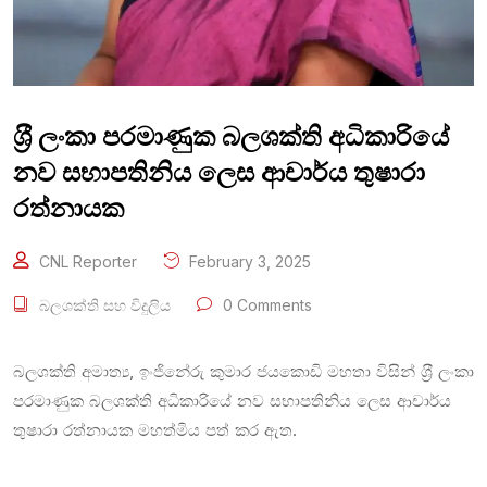
ශ‍්‍රී ලංකා පරමාණුක බලශක්ති අධිකාරියේ
නව සභාපතිනිය ලෙස ආචාර්ය තුෂාරා
රත්නායක
CNL Reporter
February 3, 2025
බලශක්ති සහ විදුලිය
0 Comments
බලශක්ති අමාත්‍ය, ඉංජිනේරු කුමාර ජයකොඩි මහතා විසින් ශ‍්‍රී ලංකා
පරමාණුක බලශක්ති අධිකාරියේ නව සභාපතිනිය ලෙස ආචාර්ය
තුෂාරා රත්නායක මහත්මිය පත් කර ඇත.