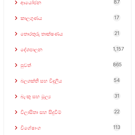
87
ආයෝජන
17
කාලගුණය
21
තොරතුරු තාක්ෂණය
1,157
දේශපාලන
865
පුවත්
54
බලශක්ති සහ විදුලිය
31
බැංකු සහ මූල්‍ය
22
විලාසිතා සහ සිදුවීම්
113
විශේෂාංග