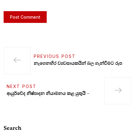
PREVIOUS POST
නැගෙනහිර ව්‍යවසායකයින් බල ගැන්වීමට රුප
NEXT POST
ආයුර්වේද නිෂ්පාදන නියාමනය කළ යුතුයි –
Search