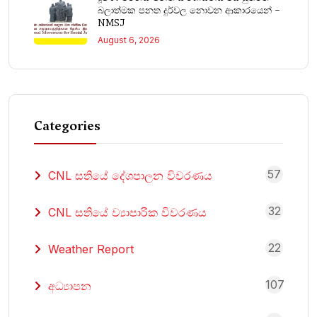
බලාත්මක පනත දුර්වල නොවන ආකාරයෙන් –
NMSJ
August 6, 2026
Categories
57
CNL සතියේ දේශපාලන විවරණය
32
CNL සතියේ ව්‍යාපාරික විවරණය
22
Weather Report
107
අධ්‍යාපන