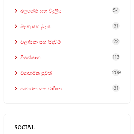
54
බලශක්ති සහ විදුලිය
31
බැංකු සහ මූල්‍ය
22
විලාසිතා සහ සිදුවීම්
113
විශේෂාංග
209
ව්‍යාපාරික පුවත්
81
සංචාරක සහ චාරිකා
SOCIAL