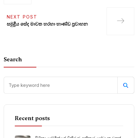
NEXT POST
සමුද්‍රීය සේද මාවත හරහා භාණ්ඩ ප්‍රවාහන
Search
Recent posts