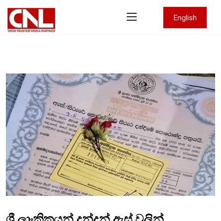
English
ශ්‍රී ලාංකිකයන් දන්දුන් ඇස් වලින්