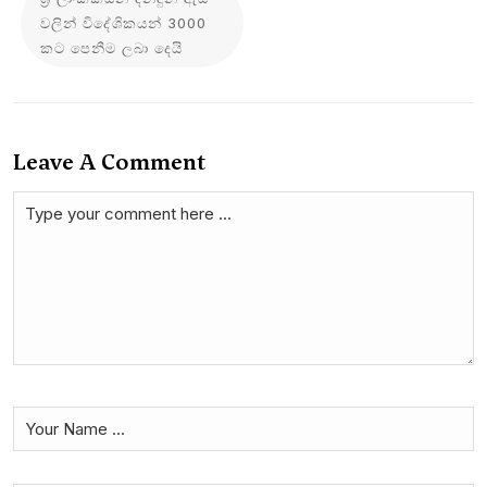
වලින් විදේශිකයන් 3000
කට පෙනීම ලබා දෙයි
Leave A Comment