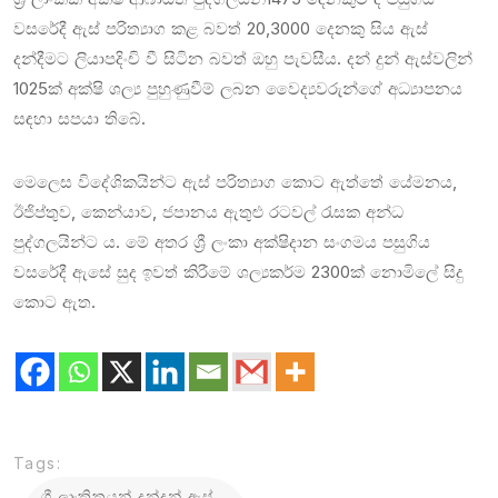
වසරේදී ඇස් පරිත්‍යාග කළ බවත් 20,3000 දෙනකු සිය ඇස්
දන්දීමට ලියාපදිංචි වී සිටින බවත් ඔහු පැවසීය. දන් දුන් ඇස්වලින්
1025ක් අක්ෂි ශල්‍ය පුහුණුවීම් ලබන වෛද්‍යවරුන්ගේ අධ්‍යාපනය
සඳහා සපයා තිබේ.
මෙලෙස විදේශිකයින්ට ඇස් පරිත්‍යාග කොට ඇත්තේ යේමනය,
ඊජිප්තුව, කෙන්යාව, ජපානය ඇතුළු රටවල් රැසක අන්ධ
පුද්ගලයින්ට ය. මේ අතර ශ්‍රී ලංකා අක්ෂිදාන සංගමය පසුගිය
වසරේදී ඇසේ සුද ඉවත් කිරීමේ ශල්‍යකර්ම 2300ක් නොමිලේ සිදු
කොට ඇත.
Tags:
ශ්‍රී ලාංකිකයන් දන්දුන් ඇස්