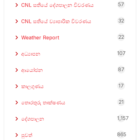
57
CNL සතියේ දේශපාලන විවරණය
32
CNL සතියේ ව්‍යාපාරික විවරණය
22
Weather Report
107
අධ්‍යාපන
87
ආයෝජන
17
කාලගුණය
21
තොරතුරු තාක්ෂණය
1,157
දේශපාලන
865
පුවත්