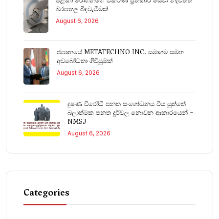
පිළිකා රෝගීන්ගේ විකිරණ ප්‍රතිකාර සේවා නැවතත්
බරපතල බිඳවැටීමක්
August 6, 2026
ජපානයේ METATECHNO INC. සමාගම සමඟ
අවබෝධතා ගිවිසුමක්
August 6, 2026
දූෂණ විරෝධී පනත සංශෝධනය විය යුත්තේ
බලාත්මක පනත දුර්වල නොවන ආකාරයෙන් –
NMSJ
August 6, 2026
Categories