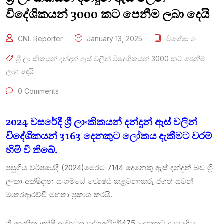
විදේශිකයන් 3000 කට පෙනීම ලබා දෙයි
CNL Reporter
January 13, 2025
විශේෂාංග
ශ්‍රී ලාංකිකයන් දන්දුන් ඇස් වලින් විදේශිකයන් 3000 කට පෙනීම
ලබා දෙයි
0 Comments
2024 වසරේදී ශ්‍රී ලාංකිකයන් දන්දුන් ඇස් වලින්
විදේශිකයන් 3163 දෙනකුට ලෝකය දැකීමට වරම්
හිමි වී තිබේ.
පසුගිය වර්ෂයේදී (2024)මෙරට 7144 දෙනෙකු ඇස් දන්දුන් බව ශ්‍රී
ලංකා අක්ෂිදාන සංගමයේ ජ්‍යෙෂ්ඨ කළමනාකරු ජගත් සමන්
මාතරආරච්චි මහතා ප්‍රකාශ කරයි.
ශ්‍රී ලාංකික අක්ෂි ආබාධිත පුද්ගලයින්1475 දෙනකුට ද පසුගිය