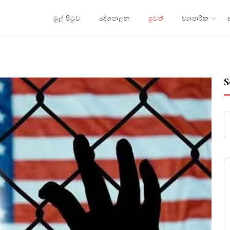
මුල් පිටුව
දේශපාලන
පුවත්
ව්‍යාපාරික
S