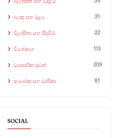
54
බලශක්ති සහ විදුලිය
31
බැංකු සහ මූල්‍ය
22
විලාසිතා සහ සිදුවීම්
113
විශේෂාංග
209
ව්‍යාපාරික පුවත්
81
සංචාරක සහ චාරිකා
SOCIAL