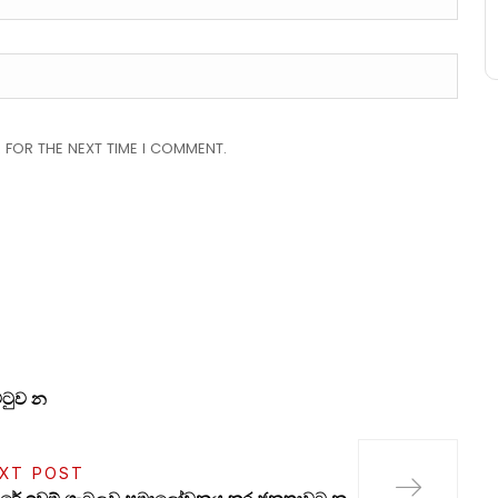
 FOR THE NEXT TIME I COMMENT.
්ටුව න
XT POST