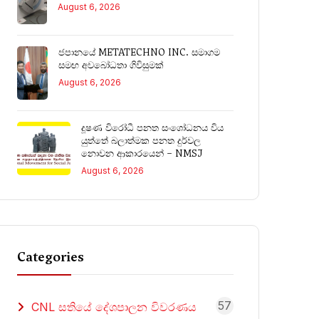
August 6, 2026
ජපානයේ METATECHNO INC. සමාගම
සමඟ අවබෝධතා ගිවිසුමක්
August 6, 2026
දූෂණ විරෝධී පනත සංශෝධනය විය
යුත්තේ බලාත්මක පනත දුර්වල
නොවන ආකාරයෙන් – NMSJ
August 6, 2026
Categories
57
CNL සතියේ දේශපාලන විවරණය