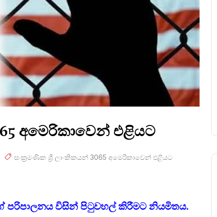
 3065 අමෙරිකාවෙන් එළියට
සංක්‍රමණික ශ්‍රී ලාංකිකයන් 3065 අමෙරිකාවෙන් එළියට
 පරිපාලනය විසින් පිටුවහල් කිරීමට නියමිතය.