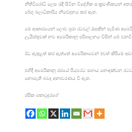
නීතිවිරෝධී ලෙස රැඳී සිටින විදේශික සංක්‍රමණිකයන් අතර
රේගු බලාධිකාරිය නිවේදනය කර ඇත.
මේ ආකාරයෙන් ලොව පුරා රටවල් රැසකින් පැමිණ අමෙරි
ලැයිස්තුවක් නව අමෙරිකානු පරිපාලනය විසින් මේ වන
ඊට ඇතුළත් කර ඇත්තේ අමෙරිකාවෙන් ඉවත් කිරීමේ අවස
එහිදී අමෙරිකානු රජයේ පියවරට සහාය නොදක්වන රටවල් ල
නොමැති බවද අනාවරණය වී ඇත.
රසික කොටුදුරගේ