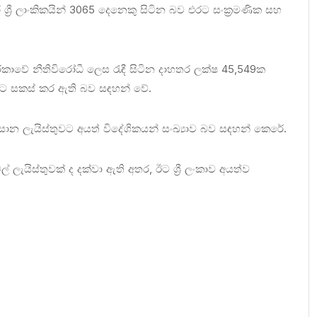
 ශ්‍රී ලාංකිකයින් 3065 දෙනෙකු සිටින බව එරට සංක්‍රමණික සහ
කාවේ නීතිවිරෝධී ලෙස රැඳී සිටින දාහතර ලක්ෂ 45,549ක
විට සකස් කර ඇති බව සඳහන් වේ.
ාන ලැයිස්තුවට අයත් විදේශිකයන් සංඛ්‍යාව බව සඳහන් කෙරේ.
ැයිස්තුවක් ද දක්වා ඇති අතර, ඊට ශ්‍රී ලංකාව අයත්ව