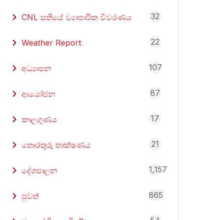
32
CNL සතියේ ව්‍යාපාරික විවරණය
22
Weather Report
107
අධ්‍යාපන
87
ආයෝජන
17
කාලගුණය
21
තොරතුරු තාක්ෂණය
1,157
දේශපාලන
865
පුවත්