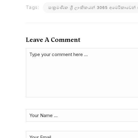
Tags:
සංක්‍රමණික ශ්‍රී ලාංකිකයන් 3065 අමෙරිකාවෙන්
Leave A Comment