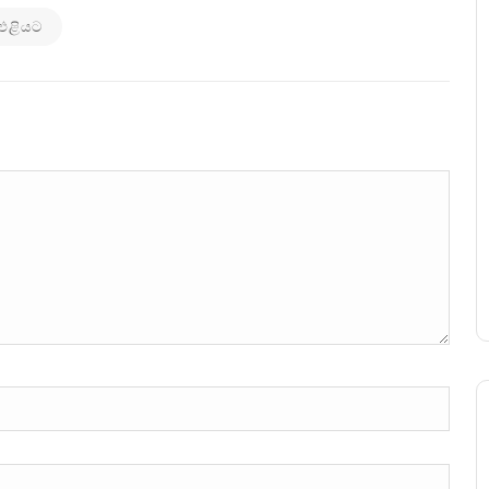
 එළියට