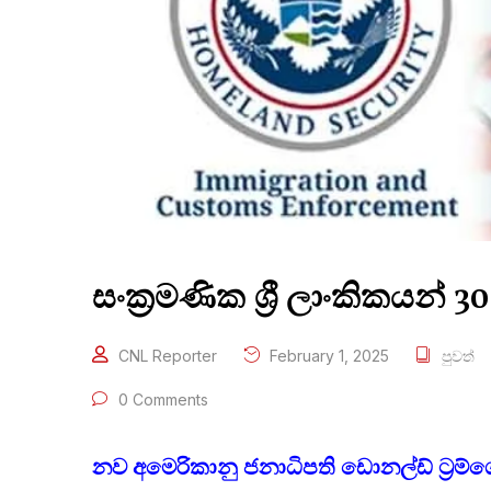
සංක්‍රමණික ශ්‍රී ලාංකිකයන්
CNL Reporter
February 1, 2025
පුවත්
0 Comments
නව අමෙරිකානු ජනාධිපති ඩොනල්ඩ් ට්‍රම්ගේ