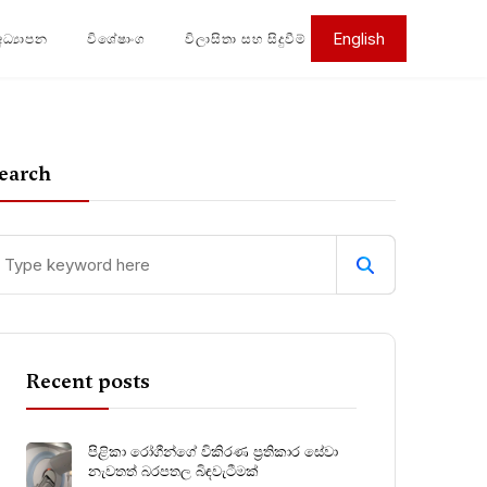
English
අධ්‍යාපන
විශේෂාංග
විලාසිතා සහ සිදුවීම්
earch
Recent posts
පිළිකා රෝගීන්ගේ විකිරණ ප්‍රතිකාර සේවා
නැවතත් බරපතල බිඳවැටීමක්