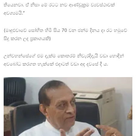
තියෙනවා. ඒ් නිසා මේ රටට නව ආණ්ඩුක්‍රම ව්‍යවස්ථාවක්
අවශ්‍යමයි.”
(මාදුළුවාවේ සෝභිත හිමි සිය 70 වන ජන්ම දිනය දා රට හමුවේ
සිදු කරන ලද ප්‍රකාශයකි)
උන්වහන්සේගේ එම දැක්ම කොතරම් නිවැරදිදැයි වඩා හොඳින්
අවබෝධ කරගත හැක්කේ එදාටත් වඩා අද දවසේ දී ය.