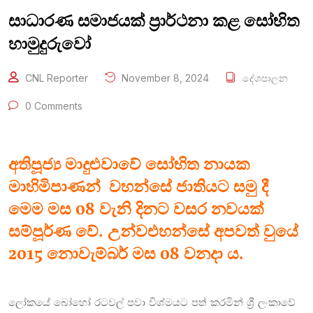
සාධාරණ සමාජයක් ප්‍රාර්ථනා කළ සෝභිත
හාමුදුරුවෝ
CNL Reporter
November 8, 2024
දේශපාලන
0 Comments
අතිපූජ්‍ය මාදුළුවාවේ සෝභිත නායක
මාහිමිපාණන් වහන්සේ ජාතියට සමු දී
මෙම මස 08 වැනි දිනට වසර නවයක්
සම්පූර්ණ වේ. උන්වඑහන්සේ අපවත් වුයේ
2015 නොවැම්බර් මස 08 වනදා ය.
ලෝකයේ බෝහෝ රටවල් පවා විශ්මයට පත් කරමින් ශ්‍රී ලංකාවේ