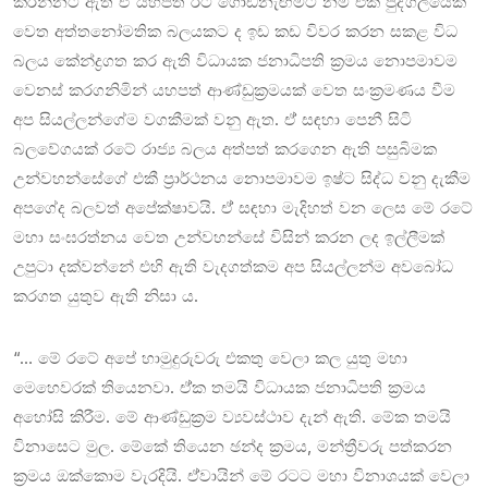
කරන්නට ඇති ඒ් යහපත් රට ගොඩනැඟීමට නම් එක් පුද්ගලයෙක්
වෙත අත්තනෝමතික බලයකට ද ඉඩ කඩ විවර කරන සකළ විධ
බලය කේන්ද්‍රගත කර ඇති විධායක ජනාධිපති ක්‍රමය නොපමාවම
වෙනස් කරගනිමින් යහපත් ආණ්ඩුක්‍රමයක් වෙත සංක්‍රමණය වීම
අප සියල්ලන්ගේම වගකීමක් වනු ඇත. ඒ් සඳහා පෙනී සිටි
බලවේගයක් රටේ රාජ්‍ය බලය අත්පත් කරගෙන ඇති පසුබිමක
උන්වහන්සේගේ එකී ප්‍රාර්ථනය නොපමාවම ඉෂ්ට සිද්ධ වනු දැකීම
අපගේද බලවත් අපේක්ෂාවයි. ඒ් සඳහා මැදිහත් වන ලෙස මේ රටේ
මහා සංඝරත්නය වෙත උන්වහන්සේ විසින් කරන ලද ඉල්ලීමක්
උපුටා දක්වන්නේ එහි ඇති වැදගත්කම අප සියල්ලන්ම අවබෝධ
කරගත යුතුව ඇති නිසා ය.
“… මේ රටේ අපේ හාමුදුරුවරු එකතු වෙලා කල යුතු මහා
මෙහෙවරක් තියෙනවා. ඒ්ක තමයි විධායක ජනාධිපති ක්‍රමය
අහෝසි කිරීම. මේ ආණ්ඩුක්‍රම ව්‍යවස්ථාව දැන් ඇති. මේක තමයි
විනාසෙට මුල. මේකේ තියෙන ඡන්ද ක්‍රමය, මන්ත්‍රීවරු පත්කරන
ක්‍රමය ඔක්කොම වැරදියි. ඒ්වායින් මේ රටට මහා විනාශයක් වෙලා