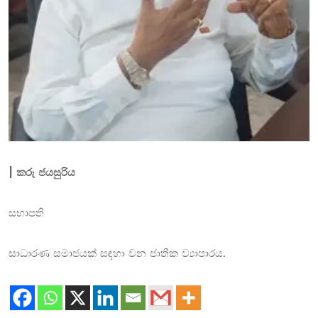
| කරු ජයසුරිය
සභාපති
සාධාරණ සමාජයක් සඳහා වන ජාතික ව්‍යාපාරය.