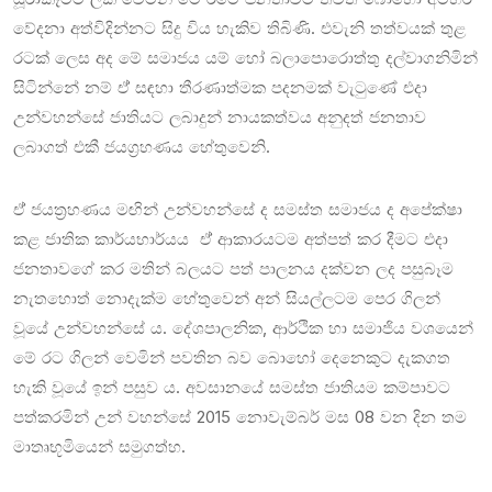
වේදනා අත්විදින්නට සිදු විය හැකිව තිබිණි. එවැනි තත්වයක් තුළ
රටක් ලෙස අද මේ සමාජය යම් හෝ බලාපොරොත්තු දල්වාගනිමින්
සිටින්නේ නම් ඒ් සඳහා තීරණාත්මක පදනමක් වැටුණේ එදා
උන්වහන්සේ ජාතියට ලබාදුන් නායකත්වය අනුදත් ජනතාව
ලබාගත් එකී ජයග්‍රහණය හේතුවෙනි.
ඒ් ජයත්‍රහණය මඟින් උන්වහන්සේ ද සමස්ත සමාජය ද අපේක්ෂා
කළ ජාතික කාර්යභාර්යය ඒ් ආකාරයටම අත්පත් කර දීමට එදා
ජනතාවගේ කර මතින් බලයට පත් පාලනය දක්වන ලද පසුබෑම
නැතහොත් නොදැක්ම හේතුවෙන් අන් සියල්ලටම පෙර ගිලන්
වූයේ උන්වහන්සේ ය. දේශපාලනික, ආර්ථික හා සමාජිය වශයෙන්
මේ රට ගිලන් වෙමින් පවතින බව බොහෝ දෙනෙකුට දැකගත
හැකි වූයේ ඉන් පසුව ය. අවසානයේ සමස්ත ජාතියම කම්පාවට
පත්කරමින් උන් වහන්සේ 2015 නොවැම්බර් මස 08 වන දින තම
මාතෘභූමියෙන් සමුගත්හ.