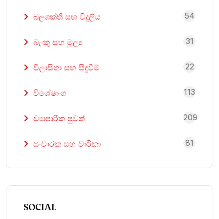
54
බලශක්ති සහ විදුලිය
31
බැංකු සහ මූල්‍ය
22
විලාසිතා සහ සිදුවීම්
113
විශේෂාංග
209
ව්‍යාපාරික පුවත්
81
සංචාරක සහ චාරිකා
SOCIAL