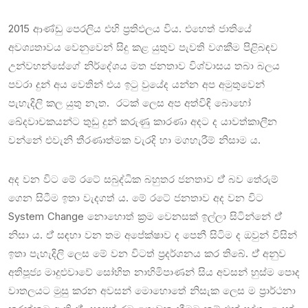
2015 ආණ්ඩු පෙරලිය එහි ප්‍රතිඵලය විය. එහෙත් ජාතියේ
අවශ්‍යතාවය වෙනුවෙන් සිදු කළ යුතුව පැවති වගකීම පිළිබඳව
උන්වහන්සේගේ නිර්දේශය මත ජනතාව විශ්වාසය තබා බලය
පවරා දුන් අය වෙතින් එය ඉටු වුයේද යන්න අප අමුතුවෙන්
පැහැදිලි කල යුතු නැත. රටක් ලෙස අප අත්විඳි බොහෝ
ඛේදවාචකයන්ට තුඩු දුන් කරුණු කාරණා අදට ද යාවත්කාලීන
වන්නේ එවැනි තීරණාත්මක වැරදි හා මගහැරීම් නිසාම ය.
අද වන විට මේ රටේ සබුද්ධික බහුතර ජනතාව ඒ් බව තේරුම්
ගෙන සිටීම ඉතා වැදගත් ය. මේ රටේ ජනතාව අද වන විට
System Change නොහොත් ක්‍රම වෙනසක් ඉල්ලා සිටින්නේ ඒ්
නිසා ය. ඒ් සඳහා වන තම අපේක්ෂාව ද පෙනී සිටිම ද ඔවුන් විසින්
ඉතා පැහැදිලි ලෙස මේ වන විටත් ප්‍රදර්ශනය කර තිබේ. ඒ් අනුව
අතිපූජ්‍ය මාදුළුවාවේ සෝභිත නාහිමිපාණන් සිය අවසන් හුස්ම පොද
වාතලයට මුසු කරන අවසන් මොහොතේ නිසැක ලෙස ම ප්‍රාර්ථනා