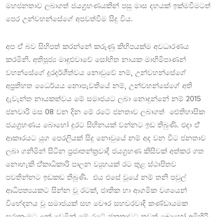
මහජනතාව ලබාගත් ජයග්‍රහණයකින් පසු මාස දහයක් ඉක්මවීමටත්
පෙර උන්වහන්සේගේ අපවත්වීම සිදු විය.
අප ඒ් බව සිහිපත් කරන්නේ කරුණු කිහිපයක්ම අවධාරණය
කරමිනි. අතිපූජ්‍ය මාදුළුවාවේ සෝභිත නායක මාහිමිපාණන්
වහන්සේගේ දූරදර්ශීත්වය නොවුවේ නම්, උන්වහන්සේගේ
අප්‍රතිහත ධෛර්යය නොපැවතියේ නම්, උන්වහන්සේගේ අති
දැවැන්ත නායකත්වය මේ සමාජයට ලබා නොදුන්නේ නම් 2015
ජනවාරි මස 08 වන දින මේ රටේ ජනතාව ලබාගත් ‌ ඓතිහාසික
ජයග්‍රහණය බොහෝ දුරට සිහිනයක් වන්නට ඉඩ තිබුණි. එදා ඒ්
ආකාරයට යුග පෙරලියක් සිදු නොවුයේ නම් අද වන විට ජනතාව
ලබා ගනිමින් සිටින ප්‍රජාතන්ත්‍රවාදි ජයග්‍රහණ කිසිවක් අත්කර ගත
නොහැකි ඒ්කාධිකාරි පාලන ව්‍යුහයක් රට තුළ ස්ථාපිතව
පවතින්නට ඉඩකඩ තිබුණි. එය එසේ වූයේ නම් තනි පවුල්
ආධිපත්‍යයකට සින්න වූ රටක්, ජාතික හා ආගමික වශයෙන්
විභේදනය වූ සමාජයක් සහ චෞර සහචරවාදි කණ්ඩායමක
සූරාකෑමට ලක් වෙමින් මේ රටේ ජනතාවට තවත් බොහෝ අමිහිරි