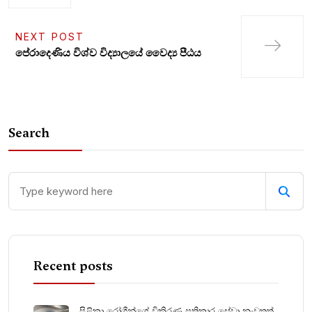
NEXT POST
පේරාදෙණිය විශ්ව විද්‍යාලයේ වෛද්‍ය පීඨය
Search
Recent posts
පිළිකා රෝගීන්ගේ විකිරණ ප්‍රතිකාර සේවා නැවතත්