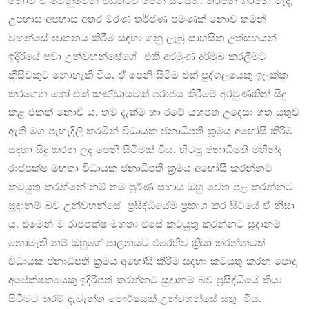
නොව ඒ් වෙනුවෙන් එඩිතරව පෙනී සිටියහ. තර්ජන ගර්ජන මැද,
උපහාස අපහාස අතර මරණ තර්ජණ පමණක් නොව තමන්
වහන්සේ ඝාතනය කිරීම සඳහා ගනු ලැබූ සාහසික උත්සහයන්
ඉදිරියේ පවා උන්වහන්සේගේ එකී අරමුණ දුර්මුඛ කරලීමට
කිසිවකුට නොහැකි විය. ඒ් පෙනි සිටීම එක් පුද්ගලයෙකු ඉලක්ක
කරගෙන හෝ එක් කණ්ඩායමක් පරාජය කිරීමේ අරමුණකින් සිදු
කළ එකක් නොවී ය. තම දැක්ම හා රටේ යහපත උදෙසා ගත යුතුව
ඇති මග පැහැදිලි කරමින් විධායක ජනාධිපති ක්‍රමය අහෝසි කිරීම
සඳහා සිදු කරන ලද පෙනී සිටිමක් විය. හිටපු ජනාධිපති මහින්ද
රාජපක්ෂ මහතා විධායක ජනාධිපති ක්‍රමය අහෝසි කරන්නට
කටයුතු කරන්නේ නම් තම පූර්ණ සහාය ඔහු වෙත පළ කරන්නට
සූදානම් බව උන්වහන්සේ ප්‍රසිද්ධියේම ප්‍රකාශ කර සිටියේ ඒ් නිසා
ය. එමෙන් ම රාජපක්ෂ මහතා එසේ කටයුතු කරන්නට සූදානම්
නොමැති නම් ඔහුගේ පාලනයට එරෙහිව ක්‍රියා කරන්නටත්
විධායක ජනාධිපති ක්‍රමය අහෝසි කිරීම සඳහා කටයුතු කරන පොදු
අපේක්ෂකයෙකු ඉදිරිපත් කරන්නට සුදානම් බව ප්‍රසිද්ධියේ කියා
සිටීමට තරම් දැවැන්ත පෞර්ෂයක් උන්වහන්සේ සතු විය.