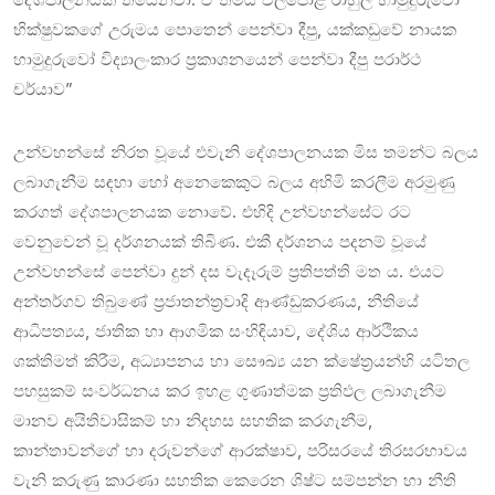
භික්ෂුවකගේ උරුමය පොතෙන් පෙන්වා දීපු, යක්කඩුවේ නායක
හාමුදුරුවෝ විද්‍යාලංකාර ප්‍රකාශනයෙන් පෙන්වා දීපු පරාර්ථ
චර්යාව”
උන්වහන්සේ නිරත වූයේ එවැනි දේශපාලනයක මිස තමන්ට බලය
ලබාගැනීම සඳහා හෝ අනෙකෙකුට බලය අහිමි කරලීම අරමුණු
කරගත් දේශපාලනයක නොවේ. එහිදි උන්වහන්සේට රට
වෙනුවෙන් වූ දර්ශනයක් තිබිණ. එකී දර්ශනය පදනම් වූයේ
උන්වහන්සේ පෙන්වා දුන් දස වැදෑරුම් ප්‍රතිපත්ති මත ය. එයට
අන්තර්ගව තිබුණේ ප්‍රජාතන්ත්‍රවාදි ආණ්ඩුකරණය, නීතියේ
ආධිපත්‍යය, ජාතික හා ආගමික සංහිඳියාව, දේශිය ආර්ථිකය
ශක්තිමත් කිරීම, අධ්‍යාපනය හා සෞඛ්‍ය යන ක්ෂේත්‍රයන්හි යටිතල
පහසුකම් සංවර්ධනය කර ඉහළ ගුණාත්මක ප්‍රතිඵල ලබාගැනීම
මානව අයිතිවාසිකම් හා නිදහස සහතික කරගැනීම,
කාන්තාවන්ගේ හා දරුවන්ගේ ආරක්ෂාව, පරිසරයේ තිරසරභාවය
වැනි කරුණු කාරණා සහතික කෙරෙන ශිෂ්ට සම්පන්න හා නීති