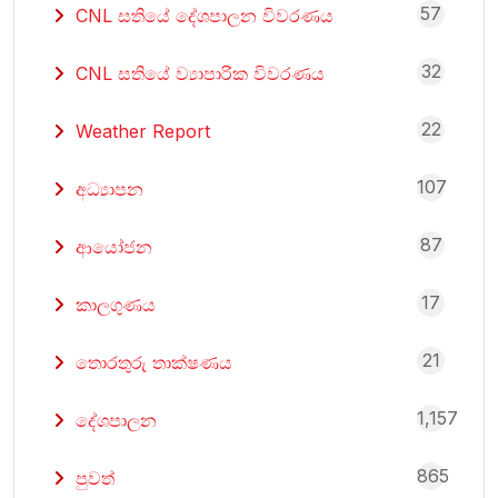
57
CNL සතියේ දේශපාලන විවරණය
32
CNL සතියේ ව්‍යාපාරික විවරණය
22
Weather Report
107
අධ්‍යාපන
87
ආයෝජන
17
කාලගුණය
21
තොරතුරු තාක්ෂණය
1,157
දේශපාලන
865
පුවත්