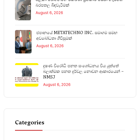
බරපතල බිඳවැටීමක්
August 6, 2026
ජපානයේ METATECHNO INC. සමාගම සමඟ
අවබෝධතා ගිවිසුමක්
August 6, 2026
දූෂණ විරෝධී පනත සංශෝධනය විය යුත්තේ
බලාත්මක පනත දුර්වල නොවන ආකාරයෙන් –
NMSJ
August 6, 2026
Categories