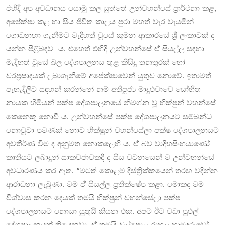
එහිදි අප අවධානය යොමු කල යුත්තේ උන්වහන්සේ ප්‍රාර්ථනා කළ,
අපේක්ෂා කළ හා සිය ජීවිත කාලය පුරා මහත් වැර වෑයමින්
ගොඩනඟා ගැනීමට මැදිහත් වූයේ කුමන ආකාරයේ ශ්‍රී ලංකාවක් ද
යන්න පිළිබඳව ය. එහෙත් එහිදි උන්වහන්සේ ඒ් සියල්ල සඳහා
මැදිහත් වූයේ බල දේශපාලනය තුළ කිසිදු තනතුරක් හෝ
වරප්‍රසාදයක් ලබාගැනීමේ අපේක්ෂාවෙන් යුතුව නොවේ. ඉතාමත්
පැහැදිලිව සඳහන් කරන්නේ නම් අතිපූජ්‍ය මාදුළුවාවේ සෝභිත
නායක හිමියන් පක්ෂ දේශපාලනයේ නිමග්න වූ භික්ෂුන් වහන්සේ
කෙනෙකු නොවී ය. උන්වහන්සේ පක්ෂ දේශපාලනයට සම්බන්ධ
නොවූවා පමණක් නොව භික්ෂුන් වහන්සේලා පක්ෂ දේශපාලනයට
අවතීර්ණ වීම ද අනුමත නොකලෙහි ය. ඒ් බව වාදිභසිංහයාණෝ
කෘතියට ලබාදුන් සාකච්ඡාවකදී ද සිය වචනයෙන් ම උන්වහන්සේ
අවධාරණය කර ඇත. “මටත් කොළඹ දිස්ත්‍රික්කයෙන් තරඟ වදින්න
ආරාධනා ලැබුණා. මම ඒ් සියල්ල ප්‍රතික්ෂේප කළා. මොකද මම
විශ්වාස කරන දෙයක් තමයි භික්ෂුන් වහන්සේලා පක්ෂ
දේශපාලනයට නොයා යුතුයි කියන එක. අපට ඊට වඩා පුළුල්
දේශපාලනයක් තියෙනවා. ඒ් තමයි වල්පොළ රාහුල හාමුදුරුවෝ