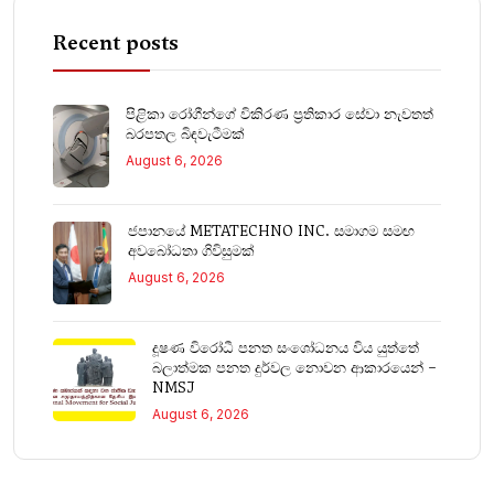
Recent posts
පිළිකා රෝගීන්ගේ විකිරණ ප්‍රතිකාර සේවා නැවතත්
බරපතල බිඳවැටීමක්
August 6, 2026
ජපානයේ METATECHNO INC. සමාගම සමඟ
අවබෝධතා ගිවිසුමක්
August 6, 2026
දූෂණ විරෝධී පනත සංශෝධනය විය යුත්තේ
බලාත්මක පනත දුර්වල නොවන ආකාරයෙන් –
NMSJ
August 6, 2026