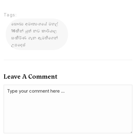
Tags:
සෞඛ්‍ය අමාත්‍යංශයේ මහල්
16කින් යුත් නව කාර්යාල
සංකීර්ණ ගැන ඇමතිගෙන්
උපදෙස්
Leave A Comment