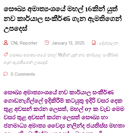
සෞඛ්‍ය අමාත්‍යංශයේ මහල් 16කින් යුත්
නව කාර්යාල සංකීර්ණ ගැන ඇමතිගෙන්
උපදෙස්
CNL Reporter
January 13, 2025
දේශපාලන
සෞඛ්‍ය අමාත්‍යංශයේ මහල් 16කින් යුත් නව කාර්යාල සංකීර්ණ
ගැන ඇමතිගෙන් උපදෙස්
0 Comments
සෞඛ්‍ය අමාත්‍යාංශයේ නව කාර්යාල සංකීර්ණ
ගොඩනැගිල්ලේ ඉදිකිරීම් කටයුතු ඉදිරි වසර දෙක
තුළ අවසන් කරන ලෙසත්, මහල් 07 ක වැඩ මෙම
වසර තුළ අවසන් කරන ලෙසත් සෞඛ්‍ය හා
ජනමාධ්‍ය අමාත්‍ය වෛද්‍ය නලින්ද ජයතිස්ස මහතා