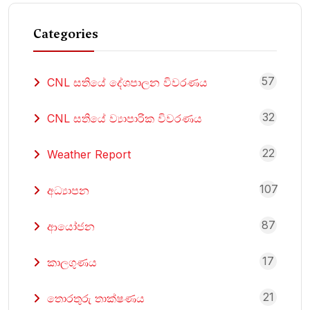
Categories
57
CNL සතියේ දේශපාලන විවරණය
32
CNL සතියේ ව්‍යාපාරික විවරණය
22
Weather Report
107
අධ්‍යාපන
87
ආයෝජන
17
කාලගුණය
21
තොරතුරු තාක්ෂණය