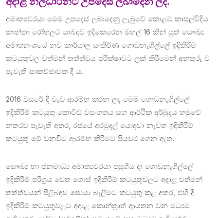
අදාළ නිලධාරීන්ට උපදෙස් ලබාදෙන ලදි.
අමාත්‍යවරයා මෙම උපදෙස් ලබාදෙනු ලැබුවේ කොළඹ‍ කාසල්වීදිය
කාන්තා රෝහලට යාබදව ඉදිකෙරෙන මහල් 16 කින් යුත් සෞඛ්‍ය
අමාත්‍යාංශයේ නව කාර්යාල සංකීර්ණ ගොඩනැගිල්ලේ ඉදිකිරීම්
කටයුතුවල වත්මන් තත්ත්වය පරීක්ෂාවට ලක් කිරීමෙන් අනතුරු ව
පැවැති සාකච්ඡාවක දී ය.
2016 වසරේ දී වැඩ ආරම්භ කරන ලද මෙම ගොඩනැගිල්ලේ
ඉදිකිරීම් කටයුතු කොවිඩ් වසංගතය සහ ආර්ථික අර්බුදය හමුවේ
නතරව පැවැති අතර, රජයේ අරමුදල් යොදවා නැවත ඉදිකිරීම්
කටයුතු මේ වනවිට ආරම්භ කිරීමට පියවර ගෙන ඇත.
සෞඛ්‍ය හා ජනමාධ්‍ය අමාත්‍යවරයා පසුගිය දා ගොඩනැගිල්ලේ
ඉදිකිරීම් පරිශ්‍රය වෙත ගොස් ඉදිකිරීම් කටයුතුවලට අදාළ වත්මන්
තත්ත්වයන් පිළිබඳව සොයා බැලීමට කටයුතු කළ අතර, එහි දී
ඉදිකිරීම් කටයුතුවලට අදාළ කොන්ත්‍රාත් ආයතන වන මධ්‍යම