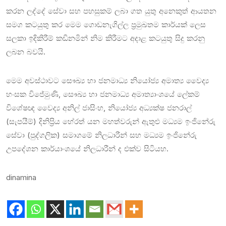
කරන ලද්දේ සේවා සහ පහසුකම් ලබා ගත යුතු අනෙකුත් ආයතන
සමග කටයුතු කර මෙම ගොඩනැගිල්ල ප්‍රමුඛතම කාර්යක් ලෙස
සලකා ඉදිකිරීම් කඩිනමින් නිම කිරීමට අදාළ කටයුතු සිදු කරනු
ලබන බවයි.
මෙම අවස්ථාවට සෞඛ්‍ය හා ජනමාධ්‍ය නියෝජ්‍ය අමාත්‍ය වෛද්‍ය
හංසක විජේමුණි, සෞඛ්‍ය හා ජනමාධ්‍ය අමාත්‍යාංශයේ ලේකම්
විශේෂඥ වෛද්‍ය අනිල් ජාසිංහ, නියෝජ්‍ය අධ්‍යක්ෂ ජනරාල්
(සැපයීම්) දිනිප්‍රිය හේරත් යන මහත්වරුන් ඇතුළු මධ්‍යම ඉංජිනේරු
සේවා (පුද්ගලික) සමාගමේ නිලධාරීන් සහ මධ්‍යම ඉංජිනේරු
උපදේශන කාර්යාංශයේ නිලධාරීන් ද එක්ව සිටියහ.
dinamina