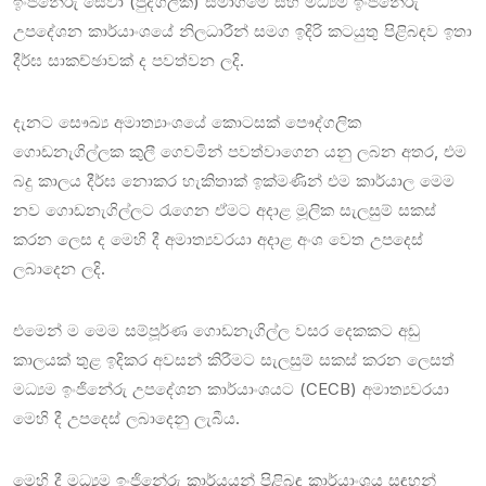
ඉංජිනේරු සේවා (පුද්ගලික) සමාගමේ සහ මධ්‍යම ඉංජිනේරු
උපදේශන කාර්යාංශයේ නිලධාරීන් සමග ඉදිරි කටයුතු පිළිබඳව ඉතා
දීර්ඝ සාකච්ඡාවක් ද පවත්වන ලදි.
දැනට සෞඛ්‍ය අමාත්‍යාංශයේ කොටසක් පෞද්ගලික
ගොඩනැගිල්ලක කුලී ගෙවමින් පවත්වාගෙන යනු ලබන අතර, එම
බදු කාලය දීර්ඝ‌ නොකර හැකිතාක් ඉක්මණින් එම කාර්යාල මෙම
නව ගොඩනැගිල්ලට රැගෙන ඒමට අදාළ මූලික සැලසුම් සකස්
කරන ලෙස ද මෙහි දී අමාත්‍යවරයා අදාළ අංශ වෙත උපදෙස්
ලබාදෙන ලදි.
එමෙන් ම මෙම සම්පූර්ණ ගොඩනැගිල්ල වසර දෙකකට අඩු
කාලයක් තුළ ඉදිකර අවසන් කිරීමට සැලසුම් සකස් කරන ලෙසත්
මධ්‍යම ඉංජිනේරු උපදේශන කාර්යාංශයට (CECB) අමාත්‍යවරයා
මෙහි දී උපදෙස් ලබාදෙනු ලැබීය.
මෙහි දී මධ්‍යම ඉංජිනේරු කාර්යයන් පිළිබඳ කාර්යාංශය සඳහන්