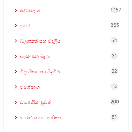
1,157
දේශපාලන
865
පුවත්
54
බලශක්ති සහ විදුලිය
31
බැංකු සහ මූල්‍ය
22
විලාසිතා සහ සිදුවීම්
113
විශේෂාංග
209
ව්‍යාපාරික පුවත්
81
සංචාරක සහ චාරිකා