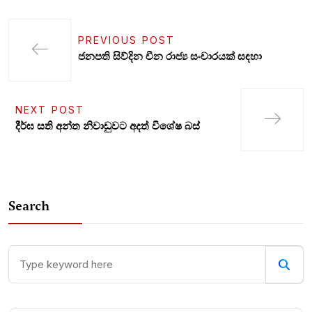
PREVIOUS POST
ජනපති සිව්දින චීන රාජ්‍ය සංචාරයක් සඳහා
NEXT POST
දීර්ඝ සති අන්ත නිවාඩුවට අදත් විශේෂ බස්
Search