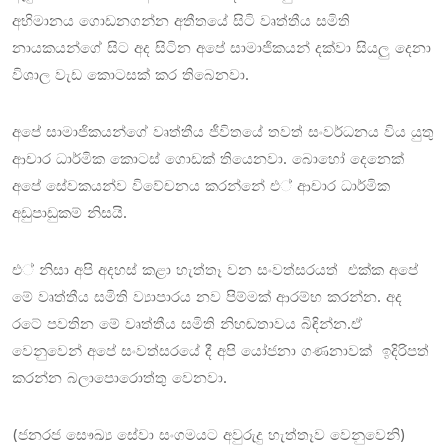
අභිමානය ගොඩනගන්න අතීතයේ සිටි වෘත්තීය සමිති
නායකයන්ගේ සිට අද සිටින අපේ සාමාජිකයන් දක්වා සියලු දෙනා
විශාල වැඩ කොටසක් කර තිබෙනවා.
අපේ සාමාජිකයන්ගේ වෘත්තීය ජීවිතයේ තවත් සංවර්ධනය විය යුතු
ආචාර ධාර්මික කොටස් ගොඩක් තියෙනවා. බොහෝ දෙනෙක්
අපේ සේවකයන්ව විවේචනය කරන්නේ එ් ආචාර ධාර්මික
අඩුපාඩුකම් නිසයි.
එ් නිසා අපි අදහස් කළා හැත්තෑ වන සංවත්සරයත් එක්ක අපේ
මේ වෘත්තීය සමිති ව්‍යාපාරය නව පිම්මක් ආරම්භ කරන්න. අද
රටේ පවතින මේ වෘත්තීය සමිති නිහඬතාවය බිඳින්න.ඒ
වෙනුවෙන් අපේ සංවත්සරයේ දී අපි යෝජනා ගණනාවක් ඉදිරිපත්
කරන්න බලාපොරොත්තු වෙනවා.
(ජනරජ සෞඛ්‍ය සේවා සංගමයට අවුරුදු හැත්තෑව වෙනුවෙනි)