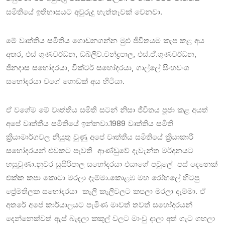
සමිතියේ ඉතිහාසයට අවුරුදු හැත්තෑවක් වෙනවා.
මේ වෘත්තිය සමිතිය ගොඩනගන්න මුළු ජීවිතයම කැප කළ අය
අතර, එස් ගුණවර්ධන, ඩබ්ලිව්.චන්ද්‍රපාල, එස්.ඒ.ගුණවර්ධන,
ජිනදාස සහෝදරයා, වික්ටර් සහෝදරයා, ගාල්ලේ සිංහවංශ
සහෝදරයා වගේ ගොඩක් අය හිටියා.
ඒ වගේම මේ වෘත්තිය සමිති සටන් නිසා ජීවිතය පූජා කළ අයත්
අපේ වෘත්තීය සමිතියේ ඉන්නවා.1989 වෘත්තිය සමිති
ක්‍රියාමාර්ගවල නියුතු වුණු අපේ වෘත්තීය සමිතියේ ක්‍රියාකාරී
සහෝදරයන් එවකට පැවති ආණ්ඩුවේ දැවැන්ත මර්දනයට
හසුවුණා.නුවර සුසිරිපාල සහෝදරයා එයාගේ පවුලේ පස් දෙනෙක්
එක්ක කපා කොටා මරලා දැම්මා.කොළඹ මහ රෝහලේ හිටපු
ප්‍රේමතිලක සහෝදරයා කෑලි කෑලිවලට කපලා මරලා දැම්මා. ඒ
අතරේ අපේ කාර්යාලයට පැමිණ මාවත් තවත් සහෝදරයන්
දෙන්නෙක්වත් ඇස් බැඳලා කකුල් වලට මාංචු දාලා අත් ගැට ගහලා