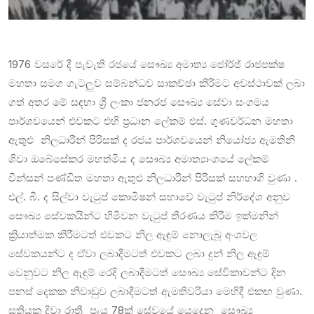
1976 වසරේ දී පැවැති රජයේ සෞඛ්‍ය අමාත්‍ය ජෝර්ජ් රාජපක්ෂ
මහතා සමග ගැටලුව සම්බන්ධව සාකච්ඡා කිරීමට අවස්ථාවක් ලබා
ගත් අතර මේ සඳහා ‍ශ්‍රී ලංකා ජනරජ සෞඛ්‍ය සේවා සංගමය
පාර්ශවයෙන් එවකට එහි ප්‍රධාන ලේකම් එස්. ගුණවර්ධන මහතා
ඇතුළු නිලධාරීන් පිරිසක් ද රජය පාර්ශවයෙන් නියෝජ්‍ය ඇමතිනි
ශිවා ඔබේසේකර මහත්මිය ද සෞඛ්‍ය අමාත්‍යාංශයේ ලේකම්
වින්සන් පණ්ඩිත මහතා ඇතුළු නිලධාරීන් පිරිසක් සහභාගි වුණා .
එල්. බී. ද සිල්වා වැටුප් කොමිෂන් සභාවේ වැටුප් නිර්දේශ අනුව
සෞඛ්‍ය සේවකයින්ට හිමිවන වැටුප් තීරණය කිරීම ඉක්මනින්
ක්‍රියාත්මක කිරීමටත් එවකට නිල ඇඳුම් නොලැබූ අංශවල
සේවකයන්ට ද ඒවා ලබාදීමටත් එවකට ලබා දුන් නිල ඇඳුම්
වෙනුවට නිල ඇඳුම් රෙදි ලබාදීමටත් සෞඛ්‍ය සේවිකාවන්ට දින
පනස් දෙකක නිවාඩුව ලබාදීමටත් ඇමතිවරියා මෙහිදී එකඟ වුණා.
සතියක දිවා රාත්‍රී පැය 78ක් සේවයේ යෙදෙන සෞඛ්‍ය