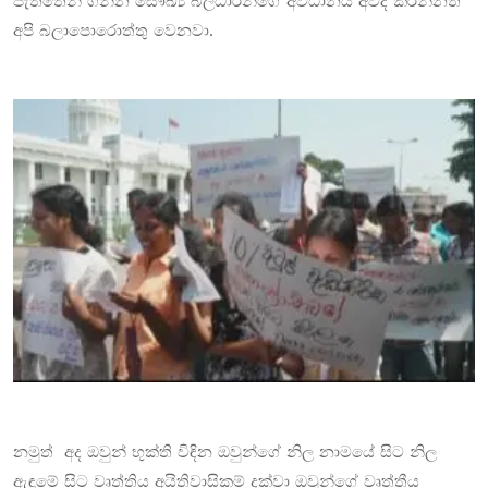
පැත්තෙන් ගන්න සෞඛ්‍ය බලධාරීන්ගේ අවධානය අවදි කරන්නත්
අපි බලාපොරොත්තු වෙනවා.
නමුත් අද ඔවුන් භුක්ති විඳින ඔවුන්ගේ නිල නාමයේ සිට නිල
ඇඳුමේ සිට වෘත්තිය අයිතිවාසිකම් දක්වා ඔවුන්ගේ වෘත්තීය