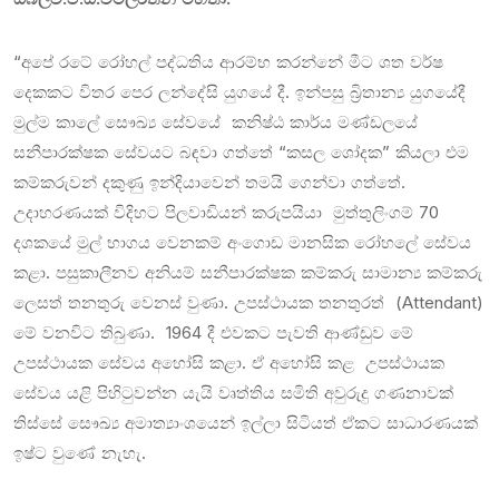
“අපේ රටේ රෝහල් පද්ධතිය ආරම්භ කරන්නේ මීට ශත වර්ෂ
දෙකකට විතර පෙර ලන්දේසි යුගයේ දී. ඉන්පසු බ්‍රිතාන්‍ය යුගයේදී
මුල්ම කාලේ සෞඛ්‍ය සේවයේ කනිෂ්ඨ කාර්ය මණ්ඩලයේ
සනීපාරක්ෂක සේවයට බඳවා ගත්තේ “කසල ශෝදක” කියලා එම
කම්කරුවන් දකුණු ඉන්දියාවෙන් තමයි ගෙන්වා ගත්තේ.
උදාහරණයක් විදිහට පිලවාඩියන් කරුපයියා මුත්තුලිංගම් 70
දශකයේ මුල් භාගය වෙනකම් අංගොඩ මානසික රෝහලේ සේවය
කළා. පසුකාලීනව අනියම් සනීපාරක්ෂක කම්කරු සාමාන්‍ය කම්කරු
ලෙසත් තනතුරු වෙනස් වුණා. උපස්ථායක තනතුරත් (Attendant)
මේ වනවිට තිබුණා. 1964 දී එවකට පැවති ආණ්ඩුව මේ
උපස්ථායක සේවය අහෝසි කළා. ඒ අහෝසි කළ උපස්ථායක
සේවය යළි පිහිටුවන්න යැයි වෘත්තිය සමිති අවුරුදු ගණනාවක්
තිස්සේ සෞඛ්‍ය අමාත්‍යාංශයෙන් ඉල්ලා සිටියත් ඒකට සාධාරණයක්
ඉෂ්ට වුණේ නැහැ.