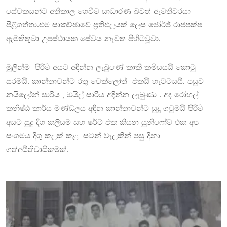
සේවකයන්ට අතිකාල ගෙවීම සාධාරණ බවත් ඇමතිවරයා
පිළිගත්තා.එම සාකච්ඡාවේ ප්‍රතිඵලයක් ලෙස ජෝර්ජ් රාජපක්ෂ
ඇමතිතුමා උපස්ථායක සේවය නැවත පිහිටවූවා.
මුලින්ම පිරිමි අයට අඳින්න ලැබුණේ කාකි කමිසයයි කොටු
සරමයි. කාන්තාවන්ට රතු චෙක්ලෝත් එකයි හැට්ටයයි. පසුව
නයිලෝන් සාරිය , ඔයිල් සාරිය අඳින්න ලැබුණා . අද රෝහල්
කනිෂ්ඨ කාර්ය මණ්ඩලය අඳින කාන්තාවන්ට සුදු ගවුමයි පිරිමි
අයට සුදු දිග කලිසම සහ ෂර්ට් එක කියන යුනිෆෝම් එක අප
සංගමය දිගු කලක් කළ සටන් වැලකින් පසු දිනා
ගත්අයිතිවාසිකමක්.