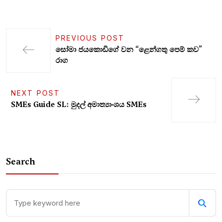
PREVIOUS POST
සෝමා ජයකොඩිගේ වන “ළෙන්ගතු පෙම් කව”
රාග
NEXT POST
SMEs Guide SL: මුදල් අමාත්‍යාංශය SMEs
Search