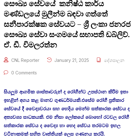
සෞඛ්‍ය සේවයේ කනිෂ්ඨ කාර්ය
මණ්ඩලයේ මුලීන්ම බඳවා ගත්තේ
සනීපාරක්ෂක සේවයට – ශ්‍රී ලංකා ජනරජ
සෞඛ්‍ය සේවා සංගමයේ සභාපති ඩබ්ලිව්.
ඒ. ඩී. විමලරත්න
CNL Reporter
January 21, 2025
දේශපාලන
0 Comments
සියලූම ආගමික ශාස්තෘවරුන් ද රෝගීන්ට උපස්ථාන කිරීම ඉතා
ඉහළින් අගය කළ මානව ගුණධර්මයකි.එසේම රෝගී ප්‍රතිකාර
සේවයේ දී වෛද්‍යවරයා සහ හෙදිය මෙන්ම සත්කාරක සේවය ද
අත්‍යවශ්‍ය සාධකයකි. එම නිසා ලෝකයේ බොහෝ රටවල රෝගී
සත්කාරක සේවය ද වෛද්‍ය හා හෙද සේවය තරමටම ඉහල
වටිනාකමක් සහිත වෘත්තියක් ලෙස ගණනය කරයි.