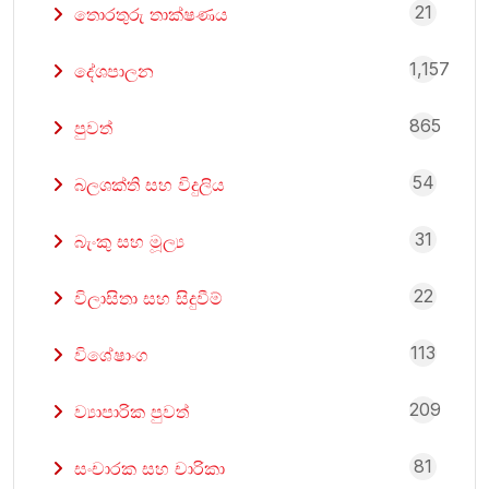
21
තොරතුරු තාක්ෂණය
1,157
දේශපාලන
865
පුවත්
54
බලශක්ති සහ විදුලිය
31
බැංකු සහ මූල්‍ය
22
විලාසිතා සහ සිදුවීම්
113
විශේෂාංග
209
ව්‍යාපාරික පුවත්
81
සංචාරක සහ චාරිකා