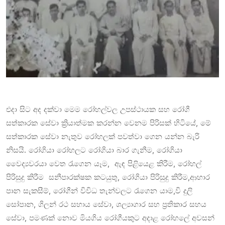
එදා සිට අද දක්වා මෙම රෝහල්වල උපස්ථායක සහ රෝගී
සත්කාරක සේවා ක්‍රියාත්මක කරන්න වෙනම පිරිසක් හිටියේ, මේ
සත්කාරක සේවා නැතුව රෝහලක් පවත්වා ගෙන යන්න බැරි
නිසයි. රෝගියා රෝහලට රෝගියා බාර ගැනීම, රෝගියා
වෛද්‍යවරයා වෙත රැගෙන යෑම, ඇඳ පිළියෙළ කිරීම, රෝහල්
පිරිසුදු කිරීම සනීපාරක්ෂක කටයුතු, රෝගියා පිරිසුදු කිරීම,ආහාර
පාන සැකසීම්, රෝගීන් විවිධ තැන්වලට රැගෙන යාම,වි දුලි
සෝපාන, ගිලන් රථ සහාය සේවා, ශල්‍යාගාර සහ ප්‍රතිකාර සහය
සේවා, පමණක් නොව මියගිය රෝගීයකුට අදාළ රෝහලේ අවසන්