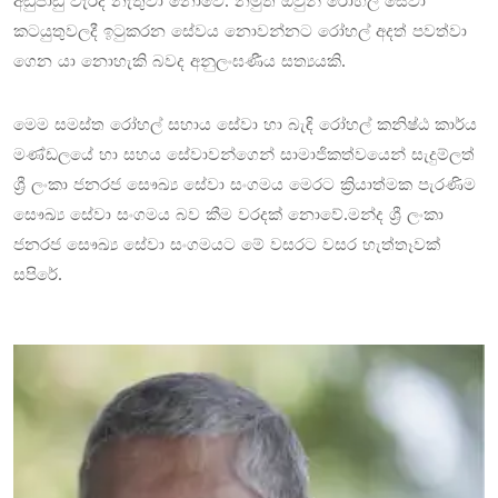
අඩුපාඩු වැරදි නැතුවා නොවේ. නමුත් ඔවුන් රෝහල් සේවා
කටයුතුවලදී ඉටුකරන සේවය නොවන්නට රෝහල් අදත් පවත්වා
ගෙන යා නොහැකි බවද අනුලංඝණීය සත්‍යයකි.
මෙම සමස්ත රෝහල් සහාය සේවා හා බැඳි රෝහල් කනිෂ්ඨ කාර්ය
මණ්ඩලයේ හා සහය සේවාවන්ගෙන් සාමාජිකත්වයෙන් සැදුම්ලත්
ශ්‍රී ලංකා ජනරජ සෞඛ්‍ය සේවා සංගමය මෙරට ක්‍රියාත්මක පැරණිම
සෞඛ්‍ය සේවා සංගමය බව කීම වරදක් නොවේ.මන්ද ශ්‍රී ලංකා
ජනරජ සෞඛ්‍ය සේවා සංගමයට මේ වසරට වසර හැත්තෑවක්
සපිරේ.