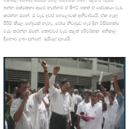
ඉන්න එක්කෙනා ආවේ නැත්නම් ඒ ෂිෆ්ට් එකත් ඒ සේවකයා වැඩ
කරන්න ඕනේ. රෑ වැඩ දවස් පහළොවක් අනිවාර්යයි. ඒක ගෑනු
පිරිමි කියල භේදයක් නැහැ. පෝය නිවාඩුව හැර දින විසිපහක්ම
වැඩ කරන්න ඕනේ. කොච්චර වැඩ කළත් පරිවර්තක අතිකාල
දීමනාව ලබා දුන්නේ රුපියල් දහයයි.