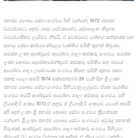
ජනරජ සෞඛ්‍ය සේවා සංගමය බිහි වන්නේ, 1972 ජනරජ
ව්‍යවස්ථාවට අනුව රාජ්‍ය සේවකයන්ට දේශපාලන නිදහස
ව්‍යවස්ථාපිතව ලැබිච්ච නිසයි. ඒ අවස්ථාවේ රෝහල් සත්කාරක සහ
සහාය සේවා කාර්යමණ්ඩලය වෘත්තීය සමිති තුනක් තිබුණා.
සමස්ත ලංකා ආණ්ඩුවේ ආරෝග්‍ය ශාලා කම්කරු සංගමය, සමස්ත
ලංකා සෞඛ්‍ය දෙපාර්තමේන්තුවේ කම්කරු සමිතිය සහ රජයේ
ආරෝග්‍ය ශාලා උපස්ථායක සංගමය කියන සමිති තුනම එකට
එකතු වෙලා තමයි 1974 ඔක්තෝම්බර් 26 වැනි දින ශ්‍රී ලංකා
ජනරජ සෞඛ්‍ය සේවා සංගමය පිහිටවනුු ලැබුවේ. ඒකෙ පැරණිම
සංගමය තමයි ආණ්ඩුවේ ආරෝග්‍ය ශාලා කම්කරු සංගමය. එහි
ලියාපදිංචි අංකය 1072.ඒ අනුව ඒ ලියාපදිංචි අංකයම යටතේ තමයි
අපි අදත් ලංකා ශ්‍රී ජනරජ සෞඛ්‍ය සේවා සංගමය ක්‍රියාත්මක
වන්නේ. ශ්‍රී ලංකා ජනරජ සෞඛ්‍ය සේවා සංගමයට අවුරුදු පනහක්
පිරුණත්, ආණ්ඩුවේ ආරෝග්‍ය ශාලා කම්කරු සංගමය පිහිටුවා
තිබුණේ ඊට අවුරුදු විස්සකටත් කලින්. ඒ නිසා මෙම වෘත්තීය