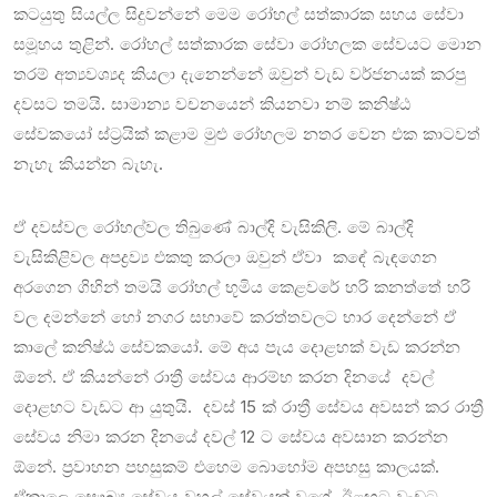
කටයුතු සියල්ල සිදුවන්නේ මෙම රෝහල් සත්කාරක සහය සේවා
සමූහය තුළින්. රෝහල් සත්කාරක සේවා රෝහලක සේවයට මොන
තරම් අත්‍යවශ්‍යද කියලා දැනෙන්නේ ඔවුන් වැඩ වර්ජනයක් කරපු
දවසට තමයි. සාමාන්‍ය වචනයෙන් කියනවා නම් කනිෂ්ඨ
සේවකයෝ ස්ට්‍රයික් කළාම මුළු රෝහලම නතර වෙන එක කාටවත්
නැහැ කියන්න බැහැ.
ඒ දවස්වල රෝහල්වල තිබුණේ බාල්දි වැසිකිලි. මේ බාල්දි
වැසිකිළිවල අපද්‍රව්‍ය එකතු කරලා ඔවුන් ඒවා කඳේ බැඳගෙන
අරගෙන ගිහින් තමයි රෝහල් භූමිය කෙළවරේ හරි කනත්තේ හරි
වල දමන්නේ හෝ නගර සභාවේ කරත්තවලට භාර දෙන්නේ ඒ
කාලේ කනිෂ්ඨ සේවකයෝ. මේ අය පැය දොළහක් වැඩ කරන්න
ඕනේ. ඒ කියන්නේ රාත්‍රී සේවය ආරම්භ කරන දිනයේ දවල්
දොළහට වැඩට ආ යුතුයි. දවස් 15 ක් රාත්‍රී සේවය අවසන් කර රාත්‍රී
සේවය නිමා කරන දිනයේ දවල් 12 ට සේවය අවසාන කරන්න
ඕනේ. ප්‍රවාහන පහසුකම් එහෙම බොහෝම අපහසු කාලයක්.
ඒකාලෙ සෞඛ්‍ය සේවය වහල් සේවයක් වගේ. ඊළඟට වැඩට