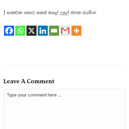
| සාකච්ඡා කොට සකස් කළේ උපුල් ජනක ජයසිංහ
Leave A Comment