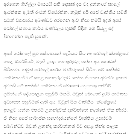
අරගෙන ගිහිල්ලා මාසයයි සති දෙකක් දස වද දුන්නා.ඒ කාලේ
ආරක්ෂක ඇමතී රංජන් විජේරත්න. නමුත් අපි අපේ වෘත්තිය සමිති
සටන් ව්‍යාපාරය අඛණ්ඩව අරගෙන ආව නිසා තමයි අදත් අපේ
රෝහල් සහාය කාර්ය මණ්ඩලය භුක්ති විඳින මේ සියලු දේ
දිනාගන්න හැකි වුණේ.
අපේ රෝහලේ සුළු සේවකයන් හැටියට සිට අද රෝහල් ක්ෂේත්‍රයේ
හෙද, ඕවර්සියර්, වැනි ඉහළ තනතුරුවල ඉන්න අය ගොඩක්
සිටිනවා. නමුත් රෝහල් කාර්ය මණ්ඩලයේ සිටින මේ කනිෂ්ඨ
සේවකයන්ට ඒ ඉහළ තනතුරුවලට යන්න තියෙන අවස්ථා ඉතාම
අවමයි.මේ කනිෂ්ඨ සේවකයන් බොහෝ දෙනෙකු පත්වීම්
ලබන්නේ දේශපාලන පසුබිම් මතයි. ඔවුන් බොහෝ දුරට සාමාන්‍ය
අධ්‍යාපන පසුබිමක් ඇති අය. ඔවුන් සිය වෘත්තීය ක්ෂේත්‍රයේ
ඉහළට යන්න එතරම් උනන්දුවක් දක්වන්නේ නැත්තේ ඒක නිසයි.
ඒ නිසා අපේ සාමාජික සහෝදරයන්ගේ වෘත්තීය උසස්වීම්
සම්බන්ධව ඔවුන් උනන්දු කරවන්නත් ඊට අදාළ තීන්දු පාලක