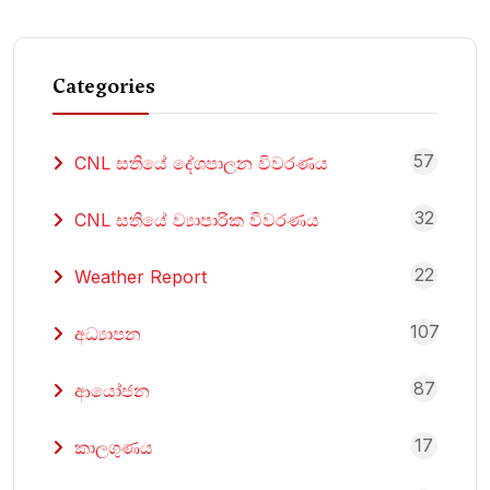
Categories
57
CNL සතියේ දේශපාලන විවරණය
32
CNL සතියේ ව්‍යාපාරික විවරණය
22
Weather Report
107
අධ්‍යාපන
87
ආයෝජන
17
කාලගුණය