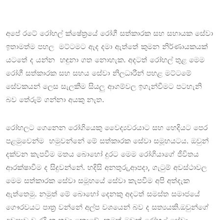
අපේ රටේ රෝහල් ක්ෂේත්‍රයේ රෝගී සත්කාරක සහ සහායක සේවා
ඉතාමත්ම පහල මට්ටමට ඇද දමා ඇත්තේ කුමන නිර්ණායකයක්
යටතේ ද යන්න හඳුනා ගත නොහැක. අදටත් රෝහල් තුළ මෙම
රෝගී සත්කාරක සහ සහය සේවා නිලධාරීන් පහළ මට්ටමේ
සේවකයන් ලෙස සැලකීම සියලු ආගම්වල ඉගැන්වීමට පටහැනි
බව තේරුම් ගන්නා අයකු නැත.
රෝහලට ගෙනෙන රෝගියෙකු වෛද්‍යවරයාට සහ හෙදියට පෙර
පළමුවෙන්ම හමුවන්නේ මේ සත්කාරක සේවා සමූහයටය. ඔවුන්
දක්වන කැපවීම මතය බොහෝ දුරට මෙම රෝගියාගේ ජීවිතය
ආරක්ෂාවීම ද සිදුවන්නේ. හදිසි අනතුරු,ආපදා, ගැටුම් අවස්ථාවල
මෙම සත්කාරක සේවා සමූහයේ සේවා කැපවීම අපි අත්දැක
ඇත්තෙමු. නමුත් මේ බොහෝ දෙනකු අදටත් සමස්ත සමාජයේ
ගෞරවයට පාත්‍ර වන්නේ අල්ප වශයෙන් බව ද සත්‍යයකි.ඔවුන්ගේ