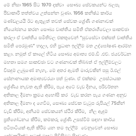
මේ නිසා 1965 සිට 1970 දක්වා සෞඛ්‍ය සේවකයන්ට බලපෑ
පීඩාකාරී තත්ත්වය උත්සන්න වුණා. 1956 කනිෂ්ඨ කාර්ය
මණ්ඩලයයි ඊට ඇතුළත් තවත් සේවක ශ්‍රේණී ගණනාවක්
නියෝජනය කරන සෞඛ්‍ය වෘත්තීය සමිති ඒකරාශීවෙලා සාකච්ඡා
කරලා ඒ වෘත්තීය සමිතිවල එකතුවෙන් “සුවසේවා එක්සත් වෘත්තීය
සමිති පෙරමුණ” හදලා, එහි ප්‍රධාන ඉල්ලීම් මත උද්ඝෝෂණ ආරම්භ
කළා. නමුත් ඒ කාලේ හිටිය සෞඛ්‍ය අමාත්‍ය එම්.ඩි .එච්. ජයවර්ධන
මහතා සමග සාකච්ඡා වට ගණනාවක් තිබ්බත් ඒ ඉල්ලීම්වලට
විසඳුම් ලැබුණේ නැහැ. මේ අතර ඇමති මාරුවකින් පසු ඊ.එල්
සේනානායක අමාත්‍යවරයා පත් වුණා. ඒ එක්කම උපස්ථායක
ශ්‍රේණිය නැවත ඇති කිරීම, පැය අටේ වැඩ දිනය, පරිවර්තන
අතිකාල දීමනා ක්‍රමය අහෝසි කර වැඩ කරන පැය ගණන අනුව
අතිකාල දීමනා ද ගෙවීම, සෞඛ්‍ය සේවක වැටුප රුපියල් 75කින්
වැඩි කිරීම, අනියම් සේවකයන් ස්ථිර කිරීම, නිල ඇඳුම්
ප්‍රතිශෝධනය කිරීම, කම්කරු ශ්‍රේණි උසස්වීම් සඳහා කාර්ය
පටිපාටියක් ඇති කිරීම යන තම ඉල්ලීම් වෙනුවෙන් සෞඛ්‍ය
සේවකයින්ට සටන් මඟට පිවිසීමට සිදුවුණා.