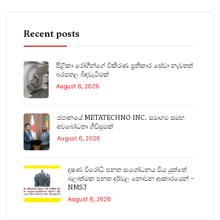
Recent posts
පිළිකා රෝගීන්ගේ විකිරණ ප්‍රතිකාර සේවා නැවතත්
බරපතල බිඳවැටීමක්
August 6, 2026
ජපානයේ METATECHNO INC. සමාගම සමඟ
අවබෝධතා ගිවිසුමක්
August 6, 2026
දූෂණ විරෝධී පනත සංශෝධනය විය යුත්තේ
බලාත්මක පනත දුර්වල නොවන ආකාරයෙන් –
NMSJ
August 6, 2026