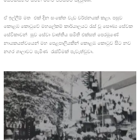
ඒ ඉල්ලීම් මත එක් දින සංකේත වැඩ වර්ජනයක් කළා. පසුව
කොළඹ කොටුවේ මහලේකම් කාර්යාලයට රැස් වූ සෞඛ්‍ය සේවක
සේවිකාවන් සුව සේවා වෘත්තීය සමිති එක්සත් පෙරමුණේ
නායකයත්වයෙන් මහ පෙළපාලියකින් කොළඹ කොටුව සිට නව
නගර ශාලාවට පැමිණ රැස්වීමක් පැවැත්වුවා.