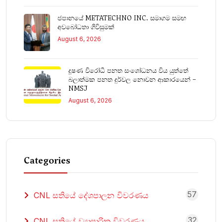
ජපානයේ METATECHNO INC. සමාගම සමඟ
අවබෝධතා ගිවිසුමක්
August 6, 2026
දූෂණ විරෝධී පනත සංශෝධනය විය යුත්තේ
බලාත්මක පනත දුර්වල නොවන ආකාරයෙන් –
NMSJ
August 6, 2026
Categories
57
CNL සතියේ දේශපාලන විවරණය
32
CNL සතියේ ව්‍යාපාරික විවරණය