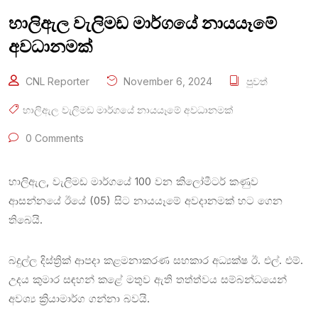
හාලිඇල වැලිමඩ මාර්ගයේ නායයෑමේ
අවධානමක්
CNL Reporter
November 6, 2024
පුවත්
හාලිඇල වැලිමඩ මාර්ගයේ නායයෑමේ අවධානමක්
0 Comments
හාලිඇල, වැලිමඩ මාර්ගයේ 100 වන කිලෝමීටර් කණුව
ආසන්නයේ ඊයේ (05) සිට නායයෑමේ අවදානමක් හට ගෙන
තිබෙයි.
බදුල්ල දිස්ත්‍රික් ආපදා කළමනාකරණ සහකාර අධ්‍යක්ෂ ඊ. එල්. එම්.
උදය කුමාර සඳහන් කළේ මතුව ඇති තත්ත්වය සම්බන්ධයෙන්
අවශ්‍ය ක්‍රියාමාර්ග ගන්නා බවයි.