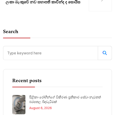
ලංකා බැංකුවේ නව සභාපති කාවින්ද ද සොයිස
Search
Recent posts
පිළිකා රෝගීන්ගේ විකිරණ ප්‍රතිකාර සේවා නැවතත්
බරපතල බිඳවැටීමක්
August 6, 2026