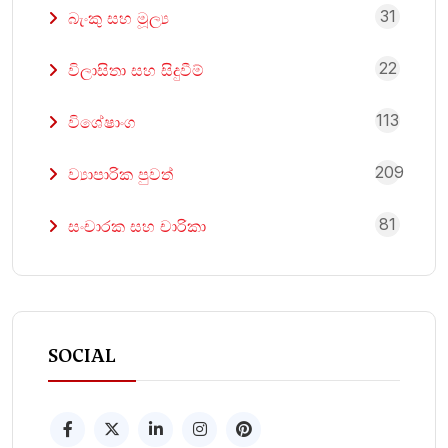
31
බැංකු සහ මූල්‍ය
22
විලාසිතා සහ සිදුවීම්
113
විශේෂාංග
209
ව්‍යාපාරික පුවත්
81
සංචාරක සහ චාරිකා
SOCIAL