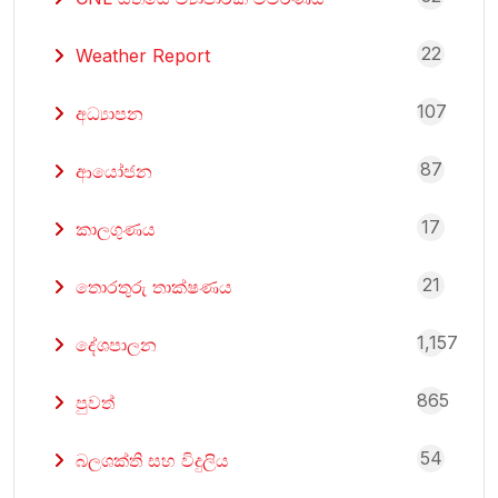
22
Weather Report
107
අධ්‍යාපන
87
ආයෝජන
17
කාලගුණය
21
තොරතුරු තාක්ෂණය
1,157
දේශපාලන
865
පුවත්
54
බලශක්ති සහ විදුලිය