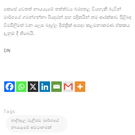
කෙසේ වෙතත් නායයෑමේ තත්ත්වය බරපතළ වියහැකි බැවින්
මාර්ගයේ ගමන්ගන්නා රියදුරන් සහ පදිකයින් තම ආරක්ෂාව පිළිබඳ
විමසිලිමත් වන ලෙස බදුල්ල දිස්ත්‍රික් ආපදා කළමනාකරණ ඒකකය
දැනුම් දී තිබෙයි.
DN
Tags:
හාලිඇල වැලිමඩ මාර්ගයේ
නායයෑමේ අවධානමක්