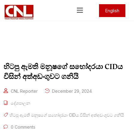
English
හිටපු ඇමති මනූෂගේ සහෝදරයා CIDය
විසින් අත්අඩංගුවට ගනියි
CNL Reporter
December 29, 2024
දේශපාලන
හිටපු ඇමති මනූෂගේ සහෝදරයා CIDය විසින් අත්අඩංගුවට ගනියි
0 Comments