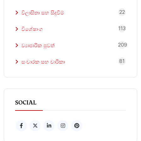
22
විලාසිතා සහ සිදුවීම්
113
විශේෂාංග
209
ව්‍යාපාරික පුවත්
81
සංචාරක සහ චාරිකා
SOCIAL