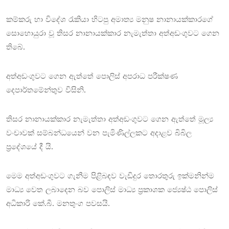
කම්කරු හා විදේශ රැකියා හිටපු අමාත්‍ය මනුෂ නානායක්කාරගේ
සොහොයුරා වූ තිසර නානායක්කාර නැමැත්තා අත්අඩංගුවට ගෙන
තිබේ.
අත්අඩංගුවට ගෙන ඇත්තේ පොලිස් අපරාධ පරීක්ෂණ
දෙපාර්තමේන්තුව විසිනි.
තිසර නානායක්කාර නැමැත්තා අත්අඩංගුවට ගෙන ඇත්තේ මූල්‍ය
වංචාවක් සම්බන්ධයෙන් වන පැමිණිල්ලකට අදාළව බිබිල
ප්‍රදේශයේ දී යි.
මෙම අත්අඩංගුවට ගැනීම පිළිබඳව වැඩිදුර තොරතුරු ඉක්මනින්ම
මාධ්‍ය වෙත ලබාදෙන බව පොලිස් මාධ්‍ය ප්‍රකාශක ජ්‍යෙෂ්ඨ පොලිස්
අධිකාරි කේ.බී. මනතුංග පවසයි.