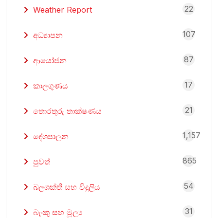
22
Weather Report
107
අධ්‍යාපන
87
ආයෝජන
17
කාලගුණය
21
තොරතුරු තාක්ෂණය
1,157
දේශපාලන
865
පුවත්
54
බලශක්ති සහ විදුලිය
31
බැංකු සහ මූල්‍ය