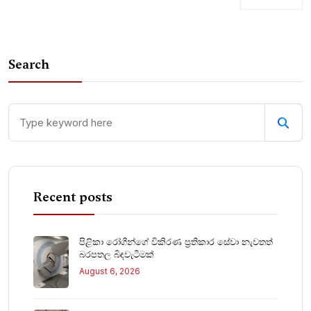
Search
Recent posts
පිළිකා රෝගීන්ගේ විකිරණ ප්‍රතිකාර සේවා නැවතත්
බරපතල බිඳවැටීමක්
August 6, 2026