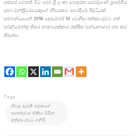
කෙසේ වෙතත් මීට පෙර ශ්‍රී ලංකා පොදුජන පෙරමුණේ ප්‍රාදේශීය
සභා මන්ත්‍රීවරයෙකුගේ නිවසකට පහරදීමේ සිද්ධියක්
සම්බන්ධයෙන් 2018 දෙසැම්බර් 10 වෙනිදා අත්අඩංගුවට ගත්
පාර්ලිමේන්තු තිසර නානායක්කාර රක්ෂිත බන්ධනාගාර ගත කර
තිබුණා.
Tags:
හිටපු ඇමති මනූෂගේ
සහෝදරයා CIDය විසින්
අත්අඩංගුවට ගනියි