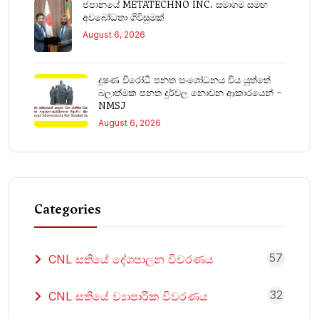
ජපානයේ METATECHNO INC. සමාගම සමඟ
අවබෝධතා ගිවිසුමක්
August 6, 2026
දූෂණ විරෝධී පනත සංශෝධනය විය යුත්තේ
බලාත්මක පනත දුර්වල නොවන ආකාරයෙන් –
NMSJ
August 6, 2026
Categories
57
CNL සතියේ දේශපාලන විවරණය
32
CNL සතියේ ව්‍යාපාරික විවරණය