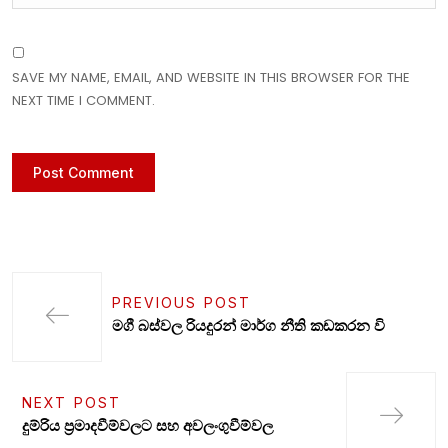
SAVE MY NAME, EMAIL, AND WEBSITE IN THIS BROWSER FOR THE
NEXT TIME I COMMENT.
PREVIOUS POST
මගී බස්වල රියදුරන් මාර්ග නීති කඩකරන වි
NEXT POST
දුම්රිය ප්‍රමාදවීම්වලට සහ අවලංගුවීම්වල