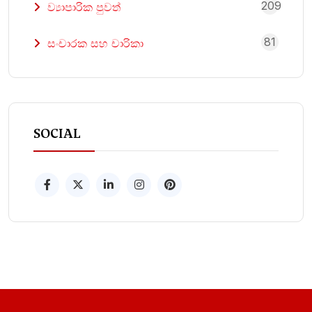
209
ව්‍යාපාරික පුවත්
81
සංචාරක සහ චාරිකා
SOCIAL