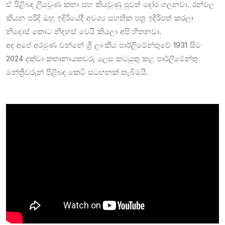
ඒ පිළිබඳ ලියවුණ කතා සහ කියවුණු පුවත් දෝර ගලනවා. රන්වල
කියන පරිදි ඔහු ඉදිරියේදී අවශ්‍ය සහතික පත්‍ර ඉදිරිපත් කරලා
නිදොස් කොට නිදහස් වෙයි කියලා අපි හිතනවා.
අද අපේ අරමුණ වන්නේ ශ්‍රී ලාංකීය පාර්ලිමේන්තුවේ 1931 සිට
2024 දක්වා කතානායකවරු ලෙස කටයුතු කළ පාර්ලිමේන්තු
මන්ත්‍රීවරුන් පිළිබඳ කෙටි සටහනක් තැබීමයි.