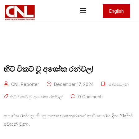
English
හිට් විකට් වූ අශෝක රන්වල!
CNL Reporter
December 17, 2024
දේශපාලන
හිට් විකට් වූ අශෝක රන්වල!
0 Comments
අශෝක රන්වල හිටපු කතානායකතුමාගේ කාර්යභාරය දින 21කින්
අවසන් වුනා.