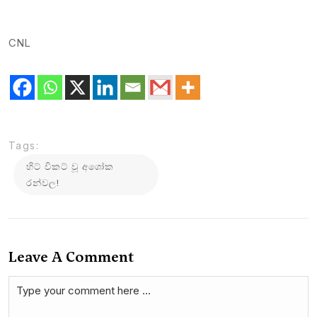
CNL
Tags:
හිට් විකට් වූ අශෝක
රන්වල!
Leave A Comment