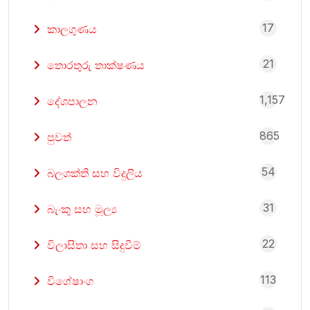
17
කාලගුණය
21
තොරතුරු තාක්ෂණය
1,157
දේශපාලන
865
පුවත්
54
බලශක්ති සහ විදුලිය
31
බැංකු සහ මූල්‍ය
22
විලාසිතා සහ සිදුවීම්
113
විශේෂාංග