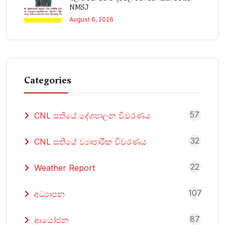
NMSJ
August 6, 2026
Categories
57
CNL සතියේ දේශපාලන විවරණය
32
CNL සතියේ ව්‍යාපාරික විවරණය
22
Weather Report
107
අධ්‍යාපන
87
ආයෝජන