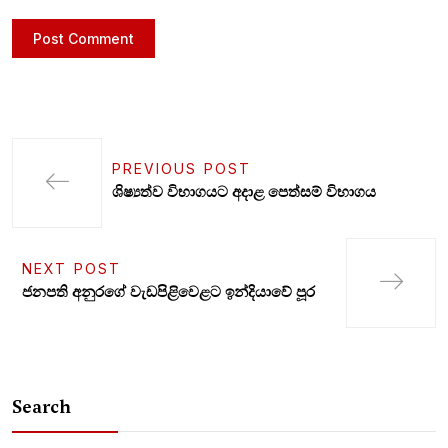
PREVIOUS POST
ශිෂ්‍යත්ව විභාගයට අදාළ පෙත්සම් විභාගය
NEXT POST
ජනපති අනුරගේ වැඩපිළිවෙළට ඉන්දියාවේ පූර
Search