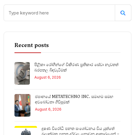
Recent posts
පිළිකා රෝගීන්ගේ විකිරණ ප්‍රතිකාර සේවා නැවතත්
බරපතල බිඳවැටීමක්
August 6, 2026
ජපානයේ METATECHNO INC. සමාගම සමඟ
අවබෝධතා ගිවිසුමක්
August 6, 2026
දූෂණ විරෝධී පනත සංශෝධනය විය යුත්තේ
බලාත්මක පනත දුර්වල නොවන ආකාරයෙන් –