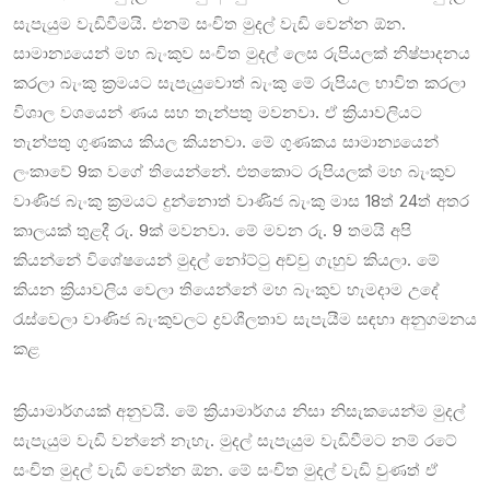
සැපැයුම වැඩිවීමයි. එනම් සංචිත මුදල් වැඩි වෙන්න ඕන.
සාමාන්‍යයෙන් මහ බැංකුව සංචිත මුදල් ලෙස රුපියලක් නිෂ්පාදනය
කරලා බැංකු ක්‍රමයට සැපැයුවොත් බැංකු මේ රුපියල භාවිත කරලා
විශාල වශයෙන් ණය සහ තැන්පතු මවනවා. ඒ ක්‍රියාවලියට
තැන්පතු ගුණකය කියල කියනවා. මේ ගුණකය සාමාන්‍යයෙන්
ලංකාවේ 9ක වගේ තියෙන්නේ. එතකොට රුපියලක් මහ බැංකුව
වාණිජ බැංකු ක්‍රමයට දුන්නොත් වාණිජ බැංකු මාස 18ත් 24ත් අතර
කාලයක් තුළදී රු. 9ක් මවනවා. මේ මවන රු. 9 තමයි අපි
කියන්නේ විශේෂයෙන් මුදල් නෝට්ටු අච්චු ගැහුව කියලා. මේ
කියන ක්‍රියාවලිය වෙලා තියෙන්නේ මහ බැංකුව හැමදාම උදේ
රැස්වෙලා වාණිජ බැංකුවලට ද්‍රවශීලතාව සැපැයීම සඳහා අනුගමනය
කළ
ක්‍රියාමාර්ගයක් අනුවයි. මේ ක්‍රියාමාර්ගය නිසා නිසැකයෙන්ම මුදල්
සැපැයුම වැඩි වන්නේ නැහැ. මුදල් සැපැයුම වැඩිවීමට නම් රටේ
සංචිත මුදල් වැඩි වෙන්න ඕන. මේ සංචිත මුදල් වැඩි වුණත් ඒ