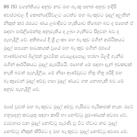
86 (5) වගන්තියට අනුව නව මහ බැංකු පනත අනුව හදිසි
අවස්ථාවල දී කොන්දේසිවලට යටත්ව මහ බැංකුවට මුදල් අලුතින්
නිකුත් කර රජයට ණය ලබාදීමට හැකියාව තිබෙන බව ද එහෙත් ඒ
සඳහා පාර්ලිමේන්තු අනුමැතිය ද ලබා ගැනීමට සිදුවන බව ද
පැහැදිලි වේ. අතීතයේ දී ශ්‍රී ලංකා මහ බැංකුව මගින් ආර්ථිකයට
මුදල් සපයන සාධකයක් වූයේ මහ බැංකුව මගින් රජයේ
භාණ්ඩාගාර බිල්පත් ප්‍රාථමික වෙළෙඳපොළ හරහා මිලදී ගැනීම
මගින් ආර්ථිකයට මුදල් සැපයීමයි. එහෙත් මේ සඳහා දැන් ඉඩකඩක්
නැති බවත් පැහැදිලිය. මේ නිසා ආණ්ඩුවට හිතු හිතූ පරිදි මහ
බැංකුවෙන් මුදල් අච්චු ගසා මුදල් ණයට ගත නොහැකි බව මේ
අනුව පැහැදිලි වේ.
එසේ වුවත් මහ බැංකුවට මුදල් අච්චු ගැසීමට බැරිකමක් නැත. රටේ
ගනුදෙනු කටයුතු සඳහා කාසි හා නෝට්ටු ප්‍රමාණයක් අවශ්‍ය වේ.
ව්‍යවහාර වන මුදල් නෝට්ටු පැරණි වූ විට ඒවාට නව මුදල්
නෝට්ටු නිකුත් කිරීමට ද මහ බැංකුවට මුදල් නෝට්ටු අවශ්‍ය වේ.