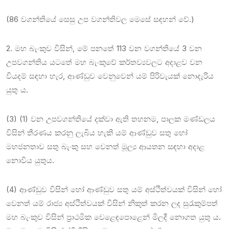
(86 වගන්තියේ සෙසු උප වගන්තිවල මෙසේ සඳහන් වේ.)
2. මහ බැංකුව විසින්, මේ පනතේ 113 වන වගන්තියේ 3 වන
උපවගන්තිය යටතේ මහ බැංකුවේ කර්තව්‍යවලට අදාළව වන
වියදම් සඳහා හැර, ආණ්ඩුව වෙනුවෙන් යම් පිරිවැයක් නොදැරිය
යුතු ය.
(3) (1) වන උපවගන්තියේ දක්වා ඇති තහනම, පාලක මණ්ඩලය
විසින් තීරණය කරනු ලැබිය හැකි යම් ආණ්ඩුව සතු හෝ
මහජනතාව සතු බැංකු සහ වෙනත් මූල්‍ය ආයතන සඳහා අදාළ
නොවිය යුතුය.
(4) ආණ්ඩුව විසින් හෝ ආණ්ඩුව සතු යම් අස්ථිත්වයක් විසින් හෝ
වෙනත් යම් රාජ්‍ය අස්ථිත්වයක් විසින් නිකුත් කරන ලද සුරැකුම්පත්
මහ බැංකුව විසින් ප්‍රාථමික වෙළෙඳපොළෙන් මිලදී නොගත යුතු ය.