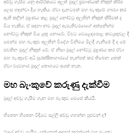
අච්චු ගැසීම යනු ආර්ථිකයට අලුත් මුදල් ප්‍රමාණයක් නිකුත් කිරීම
ලෙස හඳුන්වා දිය හැකිය. ඒවා දැනටමත් මහ බැංකුවේ ගබඩා කර
ඇති කලින් මුද්‍රණය කළ මුදල් නෝට්ටු අලුතින් නිකුත් කිරීමක් ද
විය හැකිය. ඒ සඳහා නව මුදල් ඇමැතිවරයාගේ අත්සනින්ම
නෝට්ටු නිකුත් විය යුතු නොවේ. විවට වෙළෙඳපොළ කටයුතුවල දී
මෙන්ම මහ බැංකුව අලුතින් විදේශ විනිමය මිලදී ගැනීමේ දී ද මේ
පවතින මුදල් නිකුත් වේ. ඒ නිසා මුදල් නෝට්ටු මුද්‍රණය කර ඒවා
මහ බැංකුවේ අධි සුරක්ෂිතාගාරයේ තැන්පත් කර තිබෙන තෙක්
ඒවා ව්‍යවහාර මුදල් තොගයට අයත් නැත.
මහ බැංකුවේ කරුණු දැක්වීම
මුදල් අච්චු ගැසීම ගැන මහ බැංකුව මෙසේ කියයි.
හිතෙන හිතෙන විදියට සල්ලි අච්චු ගහන්න පුළුවන් ද?
‘මුදල් අච්චු ගැසීම යන්නෙන් අදහස් කරන්නේ මහ බැංකුව