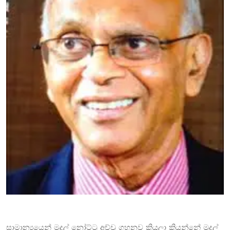
සාමාන්‍යයෙන් මුදල් නෝට්ටු අච්චු ගහනව කියලා කියන්නේ මුදල්