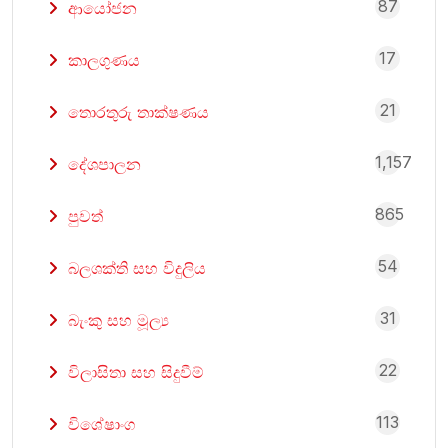
87
ආයෝජන
17
කාලගුණය
21
තොරතුරු තාක්ෂණය
1,157
දේශපාලන
865
පුවත්
54
බලශක්ති සහ විදුලිය
31
බැංකු සහ මූල්‍ය
22
විලාසිතා සහ සිදුවීම්
113
විශේෂාංග