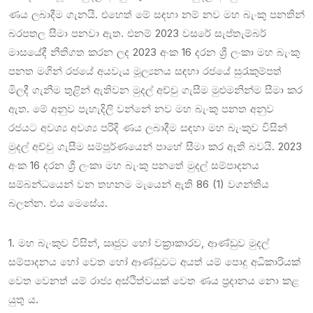
ණය ලබාදීම ගැනයි. එහෙත් මේ සඳහා නම් නව මහ බැංකු පනතින්
බරපතල සීමා පනවා ඇත. එනම් 2023 වසරේ සැප්තැම්බර්
මාසයේදී නීතිගත කරන ලද 2023 අංක 16 දරන ශ්‍රී ලංකා මහ බැංකු
පනත මගින් රජයේ අයවැය මූල්‍යනය සඳහා රජයේ සුරැකුම්පත්
මිලදී ගැනීම තුළින් ඇතිවන මුදල් අච්චු ගැසීම මුළුමනින්ම සීමා කර
ඇත. මේ අනුව පැහැදිලි වන්නේ නව මහ බැංකු පනත අනුව
රජයට අවශ්‍ය අවශ්‍ය පරිදි ණය ලබාදීම සඳහා මහ බැංකුව විසින්
මුදල් අච්චු ගැසීම සම්පූර්ණයෙන් පාහේ සීමා කර ඇති බවයි. 2023
අංක 16 දරන ශ්‍රී ලංකා මහ බැංකු පනතේ මුදල් සම්පාදනය
සම්බන්ධයෙන් වන තහනම මැයෙන් ඇති 86 (1) වගන්තිය
බලන්න. එය මෙසේය.
1. මහ බැංකුව විසින්, ඍජුව හෝ වක්‍රාකාරව, ආණ්ඩුව මුදල්
සම්පාදනය හෝ වෙත හෝ ආණ්ඩුවට අයත් යම් පොදු අධිකාරියක්
වෙත වෙනත් යම් රාජ්‍ය අස්ථිත්වයක් වෙත ණය ප්‍රදානය නො කළ
යුතු ය.