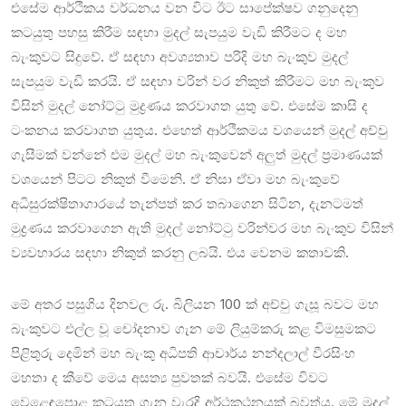
එසේම ආර්ථිකය වර්ධනය වන විට ඊට සාපේක්ෂව ගනුදෙනු
කටයුතු පහසු කිරීම සඳහා මුදල් සැපයුම වැඩි කිරීමට ද මහ
බැංකුවට සිදුවේ. ඒ සඳහා අවශ්‍යතාව පරිදි මහ බැංකුව මුදල්
සැපයුම වැඩි කරයි. ඒ සඳහා වරින් වර නිකුත් කිරීමට මහ බැංකුව
විසින් මුදල් නෝට්ටු මුද්‍රණය කරවාගත යුතු වේ. එසේම කාසි ද
ටංකනය කරවාගත යුතුය. එහෙත් ආර්ථිකමය වශයෙන් මුදල් අච්චු
ගැසීමක් වන්නේ එම මුදල් මහ බැංකුවෙන් අලුත් මුදල් ප්‍රමාණයක්
වශයෙන් පිටට නිකුත් වීමෙනි. ඒ නිසා ඒවා මහ බැංකුවේ
අධිසුරක්ෂිතාගාරයේ තැන්පත් කර තබාගෙන සිටින, දැනටමත්
මුද්‍රණය කරවාගෙන ඇති මුදල් නෝට්ටු වරින්වර මහ බැංකුව විසින්
ව්‍යවහාරය සඳහා නිකුත් කරනු ලබයි. එය වෙනම කතාවකි.
මේ අතර පසුගිය දිනවල රු. බිලියන 100 ක් අච්චු ගැසූ බවට මහ
බැංකුවට එල්ල වූ චෝදනාව ගැන මේ ලියුම්කරු කළ විමසුමකට
පිළිතුරු දෙමින් මහ බැංකු අධිපති ආචාර්ය නන්දලාල් වීරසිංහ
මහතා ද කීවේ මෙය අසත්‍ය පුවතක් බවයි. එසේම විවට
වෙළෙඳපොළ කටයුතු ගැන වැරදි අර්ථකථනයක් බවත්ය. මේ මුදල්