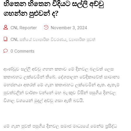
හිතෙන හිතෙන විදියට සල්ලි අච්චු
ගහන්න පුළුවන් ද?
CNL Reporter
November 3, 2024
CNL සතියේ ව්‍යාපාරික විවරණය
,
ව්‍යාපාරික පුවත්
0 Comments
ආණ්ඩුව සල්ලි අච්චු ගහන කතාව මේ දිනවල බලවත් ලෙස
කතාබහට ලක්වෙමින් තිබේ. දේශපාලන වේදිකාවේත් සාමාන්‍ය
මහජනයා අතරත් මේ ගැන කතාබහට ලක්වෙමින් ඇත. ඇතැම්
පුවත්වලින් වාර්තා වන්නේ මහ බැංකුව විසින් පසුගිය දිනවල
විශාල වශයෙන් මුදල් අච්චු ගසා ඇති බවයි.
මේ ගැන පුවත් පසුගිය දිනවල සමාජ මාධ්‍යයේ මෙන්ම ප්‍රසිද්ධ