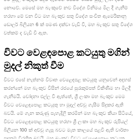
නොවේ. මෙසේ මහ බැංකුවේ නව විදේශ විනිමය මිල දී ගැනීම්
හරහා මේ වන විට මහ බැංකුව සතු විදේශ සංචිත ඇමෙරිකානු
ඩොලර් බිලියන 6 ක් පමණ දක්වා වැඩි වී, මහ බැංකුව සතු විදේශ
වත්කම් ද වැඩි වී ඇත.
විවට වෙළඳපොළ කටයුතු මගින්
මුදල් නිකුත් වීම
විවට එසේ නැත්නම් විවෘත වෙළෙඳපළ කටයුතු යනුවෙන් අදහස්
කරන්නේ මහ බැංකුව විසින් රජයේ සුරැකුම්පත් විකිණීම හා මිලදී
ගැනීමයි. චෝදනා එල්ල වී ඇත්තේ, ශ්‍රී ලංකා මහ බැංකුව මෙම
විවට වෙළෙඳපොළ කටයුතු හා මුදල් අච්චු ගැසීම සිදුකර ඇති
බවයි. මේ ගැන කරුණු පැහැදිලි කරමින් මහ බැංකුව කියා සිටියේ,
විවට වෙළෙඳපොළ කටයුතු හරහා ශ්‍රී ලංකා මහ බැංකුව රුපියල්
බිලියන 100 ක් අච්චු ගැසූ බවට මෑත කාලයේ පළවී ඇති වාර්තා
පදනම් විරහිත බවයි. මහ බැංකුව විවට වෙළෙඳපොළ කටයුතු