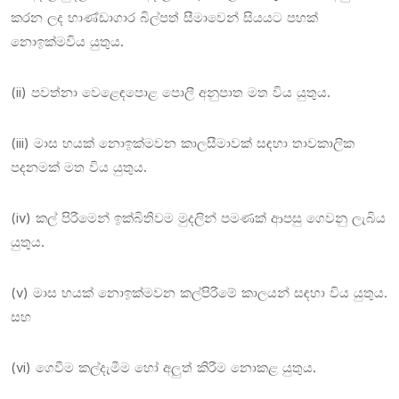
කරන ලද භාණ්ඩාගාර බිල්පත් සීමාවෙන් සියයට පහක්
නොඉක්මවිය යුතුය.
(ii) පවත්නා වෙළෙඳපොළ පොලී අනුපාත මත විය යුතුය.
(iii) මාස හයක් නොඉක්මවන කාලසීමාවක් සඳහා තාවකාලික
පදනමක් මත විය යුතුය.
(iv) කල් පිරීමෙන් ඉක්බිතිවම මුදලින් පමණක් ආපසු ගෙවනු ලැබිය
යුතුය.
(v) මාස හයක් නොඉක්මවන කල්පිරීමේ කාලයන් සඳහා විය යුතුය.
සහ
(vi) ගෙවීම කල්දැමීම හෝ අලුත් කිරීම නොකළ යුතුය.