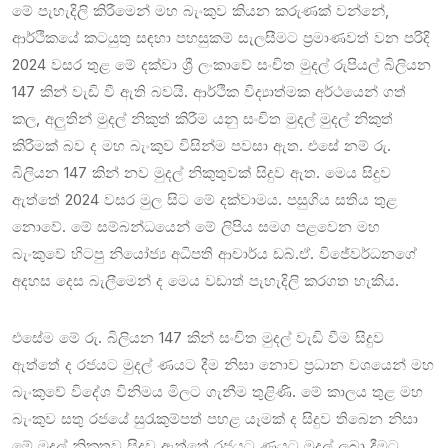
මේ පැහැදිලි කිරීමෙන් මහ බැංකුව කියන කරුණක් වන්නේ,
ආර්ථිකයේ කටයුතු සඳහා පහසුකම් සැලසීමට ප්‍රමාණවත් වන පරිදි
2024 වසර තුළ මේ දක්වා ශ්‍රී ලංකාවේ සංචිත මුදල් රුපියල් බිලියන
147 කින් වැඩි වී ඇති බවයි. ආර්ථික විද්‍යාත්මක අර්ථයෙන් ගත්
කල, අලුතින් මුදල් නිකුත් කිරීම යනු සංචිත මුදල් මුදල් නිකුත්
කිරීමක් බව ද මහ බැංකුව විසින්ම පවසා ඇත. එසේ නම් රු.
බිලියන 147 කින් නව මුදල් නිකුතුවක් සිදුව ඇත. මෙය සිදුව
ඇත්තේ 2024 වසර මුල සිට මේ දක්වාමය. පසුගිය සතිය තුළ
නොවේ. මේ සම්බන්ධයෙන් මේ ලිපිය සමග පළවෙන මහ
බැංකුවේ හිටපු නියෝජ්‍ය අධිපති ආචාර්ය ඩබ්.ඒ. විජේවර්ධනගේ
අදහස දෙස බැලීමෙන් ද මෙය වඩාත් පැහැදිලි කරගත හැකිය.
එසේම මේ රු. බිලියන 147 කින් සංචිත මුදල් වැඩි වීම සිදුව
ඇත්තේ ද රජයට මුදල් ණයට දීම නිසා නොව ප්‍රධාන වශයෙන් මහ
බැංකුවේ විදේශ විනිමය මිලට ගැනීම තුළිණි. මේ කාලය තුළ මහ
බැංකුව සතු රජයේ සුරැකුම්පත් පහළ යෑමක් ද සිදුව තිබෙන නිසා
මේ මුදල් නිකුතුව සිදුව ඇත්තේ රජයට ණයට මුදල් ලබා දීමට