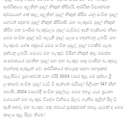
ආර්ථිකයට අලුතින් මුදල් නිකුත් කිරීමයි. ආර්ථික විද්‍යාත්මක
අර්ථයෙන් ගත් කල, අලුතින් මුදල් නිකුත් කිරීම යනු සංචිත මුදල්
හෙවත් පදනම් මුදල් නිකුත් කිරීමකි. මහ බැංකුවේ මුදල් නිකුත්
කිරීම මත වාණිජ බැංකුවලට මුදල් මැවීමට ඇති හැකියාව නිසා
මෙම සංචිත මුදල් අධි බලැති මුදල් ලෙස ද හඳුන්වනු ලබයි. මහ
බැංකුවේ ශේෂ පත්‍රයේ මෙම සංචිත මුදල්, මුදල් වගකීම් ලෙස
දක්වනු ලබයි. මෙයට මහ බැංකුව විසින් නිකුත් කළ සමස්ත
සංසරණයේ පවතින මුදල් සහ මහ බැංකුව සතු වාණිජ බැංකුවල
තැන්පතු ඇතුළත් වේ. ආර්ථිකයේ කටයුතු සඳහා පහසුකම්
සැලසීමට ප්‍රමාණවත් වන පරිදි 2024 වසර තුළ මේ දක්වා ශ්‍රී
ලංකාවේ සංචිත මුදල් වැඩි වී ඇත්තේ රුපියල් බිලියන 147 කින්
පමණි. 2024 වසරේදී සංචිත මුදල්වල මෙම ඉහළ යෑම ප්‍රධාන
වශයෙන් මහ බැංකුව විදේශ විනිමය මිලට ගැනීම තුළින් සිදු වී
ඇති අතර, මහ බැංකුව සතු රජයේ සුරැකුම්පත් පහළ යෑමක් ද මෙම
කාලය තුළ සිදුව තිබේ.’