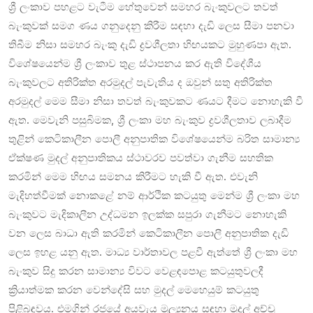
ශ්‍රී ලංකාව පහළට වැටීම හේතුවෙන් සමහර බැංකුවලට තවත්
බැංකුවක් සමග ණය ගනුදෙනු කිරීම සඳහා දැඩි ලෙස සීමා පනවා
තිබීම නිසා සමහර බැංකු දැඩි ද්‍රවශීලතා හිඟයකට මුහුණපා ඇත.
විශේෂයෙන්ම ශ්‍රී ලංකාව තුළ ස්ථාපනය කර ඇති විදේශීය
බැංකුවලට අතිරික්ත අරමුදල් පැවැතිය ද ඔවුන් සතු අතිරික්ත
අරමුදල් මෙම සීමා නිසා තවත් බැංකුවකට ණයට දීමට නොහැකි වී
ඇත. මෙවැනි පසුබිමක, ශ්‍රී ලංකා මහ බැංකුව ද්‍රවශීලතාව ලබාදීම
තුළින් කෙටිකාලීන පොලී අනුපාතික විශේෂයෙන්ම බරිත සාමාන්‍ය
ඒක්ෂණ මුදල් අනුපාතිකය ස්ථාවරව පවත්වා ගැනීම සහතික
කරමින් මෙම හිඟය සමනය කිරීමට හැකි වී ඇත. එවැනි
මැදිහත්වීමක් නොකළේ නම් ආර්ථික කටයුතු මෙන්ම ශ්‍රී ලංකා මහ
බැංකුවට මැදිකාලීන උද්ධමන ඉලක්ක සපුරා ගැනීමට නොහැකි
වන ලෙස බාධා ඇති කරමින් කෙටිකාලීන පොලී අනුපාතික දැඩි
ලෙස ඉහළ යනු ඇත. මාධ්‍ය වාර්තාවල පළවී ඇත්තේ ශ්‍රී ලංකා මහ
බැංකුව සිදු කරන සාමාන්‍ය විවට වෙළඳපොළ කටයුතුවලදී
ක්‍රියාත්මක කරන වෙන්දේසි සහ මුදල් මෙහෙයුම් කටයුතු
පිළිබඳවය. එමගින් රජයේ අයවැය මූල්‍යනය සඳහා මුදල් අච්චු