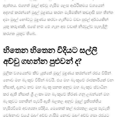
ඇත්තය. එහෙත් මුදල් අච්චු ගැසීම ලෙස ආර්ථිකමය වශයෙන්
අදහස් කරන්නේ මුදල් මුද්‍රණය කරන මැෂිමකින් කඩදාසි සහ තීන්ත
දමා මුදල් නෝට්ටු මුද්‍රණය කරවා ගැනීමට වඩා පුළුල් අර්ථයකින්
යුතු කරුණකි. එසේ නම් මේ ගැන අප වඩාත් නිරවුල්ව පැහැදිලි
කරගත යුතුව තිබේ.
හිතෙන හිතෙන විදියට සල්ලි
අච්චු ගහන්න පුළුවන් ද?
මූලික වශයෙන්ම කිව යුත්තේ මුදල් මුද්‍රණය කරන්නේ රජය විසින්
නොව මහ බැංකුව විසින් බවයි. එය මහ බැංකුවේ රාජකාරියක් වන
නිසාත්, දැනට නව මහ බැංකු පනත අනුව මහ බැංකුව ස්වාධීන
කර ඇති නිසාත් ශ්‍රී ලංකා මහ බැංකුවේ තීරණ ගනු ලබන්නේ මහ
බැංකුවට පනතින් පැවරී ඇති බලතල අනුව මුදල් ප්‍රතිපත්තිය
හැසිරවීමේ අවශ්‍යතා පරිදිය. මෙතෙක් කල් බරපතල ලෙස පැවැති
චෝදනාව වූයේ මුදල් අච්චු ගැසීම නොව මුදල් අච්චු ගසා රජයට