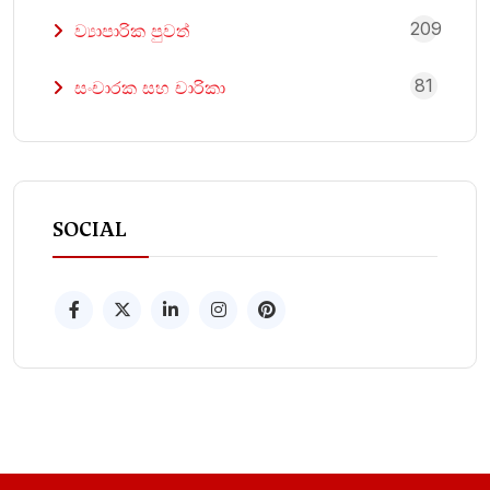
209
ව්‍යාපාරික පුවත්
81
සංචාරක සහ චාරිකා
SOCIAL