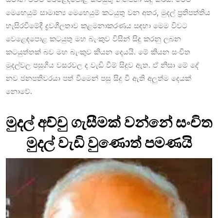
මෙහෙයුම් සාමාන්‍ය මෙහෙයුම් කටයුතු වන අතර, මුදල් ප්‍රතිපත්තිය
හැසිරවීමේදී ද්‍රවශීලතාව කළමනාකරණය සඳහා මෙම විවට
වෙළෙඳපොළ කටයුතු මහ බැංකුව විසින් සිදු කරනු ලබන
කටයුත්තක් බව මහ බැංකුව කියන දෙයයි. මේ කියන සංචිත
මුදල්වල පසුගිය වසරවල ද වැඩි වීම් සිදුව ඇත. ඒ නිසා මේ දේ
නව ජනපතිවරයා පත් වීමෙන් පසු සිදු වී ඇති අලුත්ම දෙයක්
නොවේ.
මුදල් අච්චු ගැසීමක් වන්නේ සංචිත
මුදල් වැඩි වුණොත් පමණයි