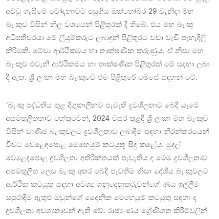
අච්චු ගැසීමේ චෝදනාවට පසුගිය ඔක්තෝබර 29 වැනිදා මහ
බැංකුව විසින් නිල වශයෙන් පිළිතුරක් දී තිබේ. එය මහ බැංකු
අධිපතිවරයා මේ ලියුම්කරුට ලබාදුන් පිළිතුරට වඩා වැඩි පැහැදිලි
කිරීමකි. මේවා ආර්ථිකමය හා තාක්ෂණික කරුණුය. ඒ නිසා මහ
බැංකුව එවැනි ආර්ථිකමය හා තාක්ෂණික පිළිතුරක් මේ සඳහා ලබා
දී ඇත. ශ්‍රී ලංකා මහ බැංකුවේ එම පිළිතුරේ මෙසේ සඳහන් වේ.
‘බැංකු පද්ධතිය තුළ දිගුකාලීනව පැවැති ද්‍රවශීලතාව බෙදී යෑමේ
අසමතුලිතතාව හේතුවෙන්, 2024 වසර තුළදී ශ්‍රී ලංකා මහ බැංකුව
විසින් වාණිජ බැංකුවලට ද්‍රවශීලතාව ලබාදීම සඳහා නිරන්තරයෙන්
විවට වෙළෙඳපොළ මෙහෙයුම් කටයුතු සිදු කළේය. මුදල්
වෙළෙඳපොළ ද්‍රවශීලතා අතිරික්තයක් පැවැතිය ද මෙම ද්‍රවශීලතාව
අසමතුලිත ලෙස බැංකු අතර බෙදී පැවතීම නිසා දේශීය බැංකුවලට
ආර්ථික කටයුතු සඳහා අවශ්‍ය ගනුදෙනුකරුවන්ගේ ණය ඉල්ලීම
සපුරාදීම ඇතුළු ඔවුන්ගේ දෛනික මෙහෙයුම් කටයුතු සඳහා ද
ද්‍රවශීලතා අවශ්‍යතාවන් ඇති වේ. රාජ්‍ය ණය ශ්‍රේණිගත කිරීම්වලින්