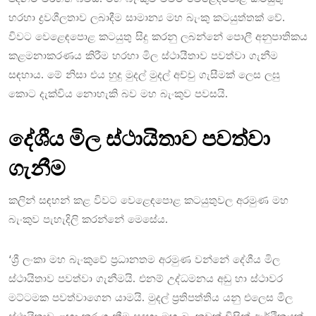
හරහා ද්‍රවශීලතාව ලබාදීම සාමාන්‍ය මහ බැංකු කටයුත්තක් වේ.
විවට වෙළෙඳපොළ කටයුතු සිදු කරනු ලබන්නේ පොලී අනුපාතිකය
කළමනාකරණය කිරීම හරහා මිල ස්ථායීතාව පවත්වා ගැනීම
සඳහාය. මේ නිසා එය හුදු මුදල් මුදල් අච්චු ගැසීමක් ලෙස ලඝු
කොට දැක්විය නොහැකි බව මහ බැංකුව පවසයි.
දේශීය මිල ස්ථායිතාව පවත්වා
ගැනීම
කලින් සඳහන් කළ විවට වෙළෙඳපොළ කටයුතුවල අරමුණ මහ
බැංකුව පැහැදිලි කරන්නේ මෙසේය.
‘ශ්‍රී ලංකා මහ බැංකුවේ ප්‍රධානතම අරමුණ වන්නේ දේශීය මිල
ස්ථායිතාව පවත්වා ගැනීමයි. එනම් උද්ධමනය අඩු හා ස්ථාවර
මට්ටමක පවත්වාගෙන යාමයි. මුදල් ප්‍රතිපත්තිය යනු එලෙස මිල