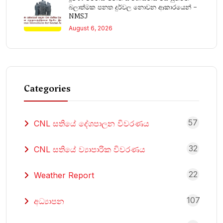
බලාත්මක පනත දුර්වල නොවන ආකාරයෙන් –
NMSJ
August 6, 2026
Categories
57
CNL සතියේ දේශපාලන විවරණය
32
CNL සතියේ ව්‍යාපාරික විවරණය
22
Weather Report
107
අධ්‍යාපන