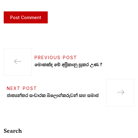
PREVIOUS POST
මොකක්ද මේ අප්‍රිකානු සූකර උණ ?
NEXT POST
ජාත්‍යන්තර සංචාරක බ්ලොග්කරුවන් සහ සමාජ
Search