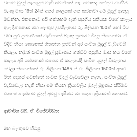
වහාම මුදල් සැපැයුම වැඩි වෙන්නේ නෑ. මොකද හේතුව වාණිජ
බැංකු මාස 18ත් 24ත් අතර කාලයක් ගත කරනවා මේ මුදල් ආපහු
මවන්න. එතකොට අපි ගත්තහම දැන් පසුගිය සතියක වගේ කාලය
තුළ දිනපතාම මහ බැංකුව ද්‍රවශීලතාව රු. බිලියන 100ක් හෝ ඊට
වඩා සුළු ප්‍රමාණයක් වැඩියෙන් බැංකු ක්‍රමයට විදල තියෙනවා. ඒ
විදීම නිසා කෙනෙක් හිතන්න පුළුවන් අර සංචිත මුදල් වැඩිවෙයි
කියලා. නමුත් සංචිත මුදල් ප්‍රමාණය ගත්විට පසුගිය මාස හය වගේ
කාලය අපි ගත්තොත් එහෙම ඒ කාලයේදී සංචිත .මුදල් විචලනය
වෙලා තියෙන්නේ රු. බිලියන 1485 ත් රු. බිලියන 1500ත් අතර.
මින් අදහස් වෙන්නේ සංචිත මුදල් වැඩිවෙලා නැහැ. සංචිත මුදල්
වැඩිවෙලා නැති නිසා මේ කියන ක්‍රියාවලිය මුදල් මුද්‍රණය කිරීමට
එහෙම නැත්නම් මුදල් අච්චු ගැසීමට මගපාදන ක්‍රියාවක් නොවේ.
ආචාර්ය ඩබ්. ඒ. විජේවර්ධන
මහ බැංකුවේ හිටපු