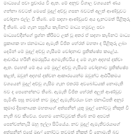
මාධ්‍යයේ පවා ප්‍රචාරය වී ඇත. මේ අනුව විශාල වශයෙන් ණය
ගන්නා බවටත් මෙසේ මුදල් අච්චු ගසන බවටත් අලුත් ආණ්ඩුවට
චෝදනා එල්ල වී තිබේ. මේ සඳහා ආණ්ඩුවේ අය දැනටමත් පිළිතුරු
දී තිබේ. මේ ගැන පසුගිය කැබිනට් මාධ්‍ය හමුවල පවා
මාධ්‍යවේදීන්ගේ ප්‍රශ්න කිරීමට ලක් වූ අතර ඒ සඳහා කැබිනට් මාධ්‍ය
ප්‍රකාශක හා ජනමාධ්‍ය ඇමැති විජිත හේරත් මහතා ද පිළිතුරු ලබා
දෙමින් මේ මුදල් අච්චු ගැසීමේ චෝදනාව ප්‍රතික්ෂේප කළේය.
ආචාර්ය හරිනි අමරසූරිය අගමැතිවරිය ද මේ ගැන අදහස් දක්වා
ඇත. එහෙත් මේ අය මේ මුදල් අච්චු ගැසීමේ චෝදනාව ප්‍රතික්ෂේප
කළත්, ඔවුන් අදහස් දක්වන ආකාරයෙන්ම ඔවුන්ට ආර්ථිකමය
වශයෙන් මුදල් අච්චු ගැසීම ගැන එතරම් අවබෝධයක් නොමැති
බව ද පෙනෙන්නට තිබේ. ඇමැති විජිත හේරත් අලුත් ආණ්ඩුව
පැමිණි පසු තවමත් නව මුදල් ඇමැතිවරයා වන ජනාධිපති අනුර
කුමාර දිසානායක මහතාගේ අත්සනින් යුතු මුදල් නෝට්ටු නිකුත් වී
නැති බව කීවේය. එහෙම නෝට්ටුවක් තිබේ නම් අපටත්
පෙන්වන්නැයි ඔහු ඉල්ලා සිටියේය. නව මුදල් ඇමැතිවරයාගේ
අත්සනින් එසේ මුදල් නෝට්ටු තවමත් නිකුත් වී නොමැති බව