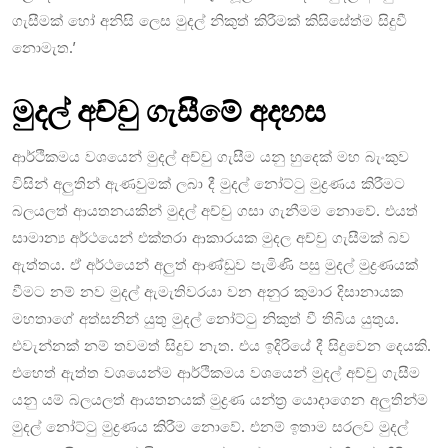
ගැසීමක් හෝ අනිසි ලෙස මුදල් නිකුත් කිරීමක් කිසිසේත්ම සිදුවී
නොමැත.’
මුදල් අච්චු ගැසීමේ අදහස
ආර්ථිකමය වශයෙන් මුදල් අච්චු ගැසීම යනු හුදෙක් මහ බැංකුව
විසින් අලුතින් ඇණවුමක් ලබා දී මුදල් නෝට්ටු මුද්‍රණය කිරීමට
බලයලත් ආයතනයකින් මුදල් අච්චු ගසා ගැනීමම නොවේ. එයත්
සාමාන්‍ය අර්ථයෙන් එක්තරා ආකාරයක මුදල අච්චු ගැසීමක් බව
ඇත්තය. ඒ අර්ථයෙන් අලුත් ආණ්ඩුව පැමිණි පසු මුදල් මුද්‍රණයක්
වීමට නම් නව මුදල් ඇමැතිවරයා වන අනුර කුමාර දිසානායක
මහතාගේ අත්සනින් යුතු මුදල් නෝට්ටු නිකුත් වී තිබිය යුතුය.
එවැන්නක් නම් තවමත් සිදුව නැත. එය ඉදිරියේ දී සිදුවෙන දෙයකි.
එහෙත් ඇත්ත වශයෙන්ම ආර්ථිකමය වශයෙන් මුදල් අච්චු ගැසීම
යනු යම් බලයලත් ආයතනයක් මුද්‍රණ යන්ත්‍ර යොදාගෙන අලුතින්ම
මුදල් නෝට්ටු මුද්‍රණය කිරීම නොවේ. එනම් ඉතාම සරලව මුදල්