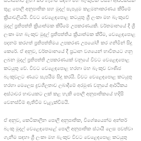
ස්ථායිතාව ළඟා කර ගැනීම සඳහා මහ බැංකුවක් විසින් ආර්ථිකයක්
තුළ පොලී අනුපාතික සහ මුදල් සැපයුම කළමනාකරණය කිරීමේ
ක්‍රියාවලියයි. විවට වෙළෙඳපොළ කටයුතු ශ්‍රී ලංකා මහ බැංකුවේ
මුදල් ප්‍රතිපත්ති ක්‍රියාත්මක කිරීමේ උපකරණයකි. වර්තමානයේ දී ශ්‍රී
ලංකා මහ බැංකුව මුදල් ප්‍රතිපත්තිය ක්‍රියාත්මක කිරීම, වෙළෙඳපොළ
පදනම් කරගත් ප්‍රතිපත්තිමය උපකරණ උපයෝගී කර ගනිමින් සිදු
කෙරේ. ඒ අනුව, වර්තමානයේ දී ප්‍රධාන වශයෙන් භාවිතයට ගනු
ලබන මුදල් ප්‍රතිපත්ති උපකරණයක් වනුයේ විවට වෙළෙඳපොළ
කටයුතු වේ. විවට වෙළෙඳපොළ හරහා මහ බැංකුව වාණිජ
බැංකුවලට ණයට සැපයීම සිදු කරයි. විවට වෙළෙඳපොළ කටයුතු
හරහා මෙලෙස ද්‍රවශීලතාව ලබාදීමේ අරමුණ වනුයේ ආර්ථිකය
අස්ථාවර භාවයකට ලක් කළ හැකි පොලී අනුපාතිකයේ හදිසි
වෙනස්වීම් ඇතිවීම වැළැක්වීමයි.
ඒ අනුව, කෙටිකාලීන පොලී අනුපාතික, විශේෂයෙන්ම අන්තර්
බැංකු මුදල් වෙළෙඳපොළේ පොලී අනුපාතික ස්ථායී ලෙස පවත්වා
ගැනීම සඳහා ශ්‍රී ලංකා මහ බැංකුව විවට වෙළෙඳපොළ කටයුතු