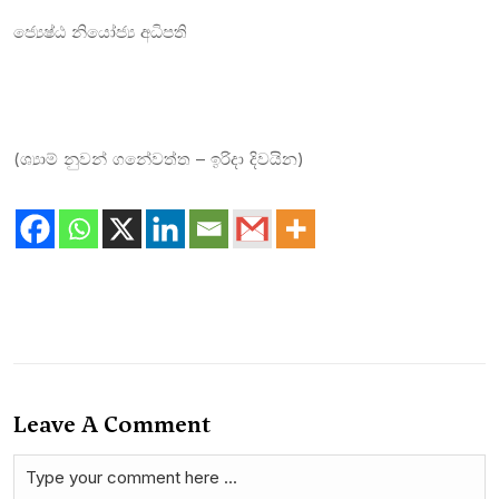
ජ්‍යෙෂ්ඨ නියෝජ්‍ය අධිපති
(ශ්‍යාම් නුවන් ගනේවත්ත – ඉරිදා දිවයින)
Leave A Comment