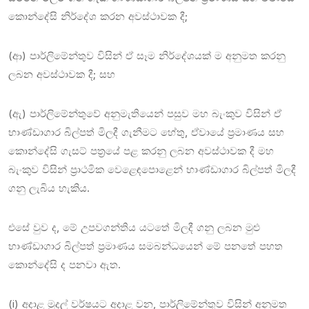
කොන්දේසි නිර්දේශ කරන අවස්ථාවක දී;
(ආ) පාර්ලිමේන්තුව විසින් ඒ සෑම නිර්දේශයක් ම අනුමත කරනු
ලබන අවස්ථාවක දී; සහ
(ඇ) පාර්ලිමේන්තුවේ අනුමැතියෙන් පසුව මහ බැංකුව විසින් ඒ
භාණ්ඩාගාර බිල්පත් මිලදී ගැනීමට හේතු, ඒවායේ ප්‍රමාණය සහ
කොන්දේසි ගැසට් පත්‍රයේ පළ කරනු ලබන අවස්ථාවක දී මහ
බැංකුව විසින් ප්‍රාථමික වෙළෙඳපොළෙන් භාණ්ඩාගාර බිල්පත් මිලදී
ගනු ලැබිය හැකිය.
එසේ වුව ද, මේ උපවගන්තිය යටතේ මිලදී ගනු ලබන මුළු
භාණ්ඩාගාර බිල්පත් ප්‍රමාණය සමබන්ධයෙන් මේ පනතේ පහත
කොන්දේසි ද පනවා ඇත.
(i) අදාළ මුදල් වර්ෂයට අදාළ වන, පාර්ලිමේන්තුව විසින් අනුමත