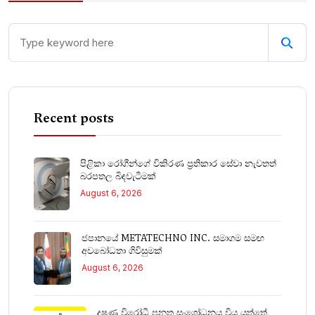
Recent posts
පිළිකා රෝගීන්ගේ විකිරණ ප්‍රතිකාර සේවා නැවතත්
බරපතල බිඳවැටීමක්
August 6, 2026
ජපානයේ METATECHNO INC. සමාගම සමඟ
අවබෝධතා ගිවිසුමක්
August 6, 2026
දූෂණ විරෝධී පනත සංශෝධනය විය යුත්තේ