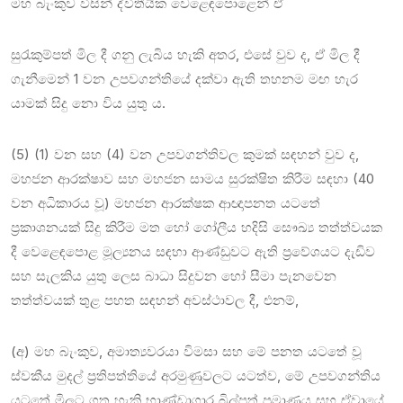
මහ බැංකුව විසින් ද්විතීයික වෙළෙඳපොළෙන් ඒ
සුරැකුම්පත් මිල දී ගනු ලැබිය හැකි අතර, එසේ වුව ද, ඒ මිල දී
ගැනීමෙන් 1 වන උපවගන්තියේ දක්වා ඇති තහනම මඟ හැර
යාමක් සිදු නො විය යුතු ය.
(5) (1) වන සහ (4) වන උපවගන්තිවල කුමක් සඳහන් වුව ද,
මහජන ආරක්ෂාව සහ මහජන සාමය සුරක්ෂිත කිරීම සඳහා (40
වන අධිකාරය වූ) මහජන ආරක්ෂක ආඥාපනත යටතේ
ප්‍රකාශනයක් සිදු කිරීම මත හෝ ගෝලීය හදිසි සෞඛ්‍ය තත්ත්වයක
දී වෙළෙඳපොළ මූල්‍යනය සඳහා ආණ්ඩුවට ඇති ප්‍රවේශයට දැඩිව
සහ සැලකිය යුතු ලෙස බාධා සිදුවන හෝ සීමා පැනවෙන
තත්ත්වයක් තුළ පහත සඳහන් අවස්ථාවල දී, එනම්,
(අ) මහ බැංකුව, අමාත්‍යවරයා විමසා සහ මේ පනත යටතේ වූ
ස්වකීය මුදල් ප්‍රතිපත්තියේ අරමුණුවලට යටත්ව, මේ උපවගන්තිය
යටතේ මිලට ගත හැකි භාණ්ඩාගාර බිල්පත් ප්‍රමාණය සහ ඒවායේ