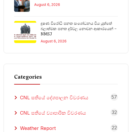
August 6, 2026
දූෂණ විරෝධී පනත සංශෝධනය විය යුත්තේ
බලාත්මක පනත දුර්වල නොවන ආකාරයෙන් –
NMSJ
August 6, 2026
Categories
57
CNL සතියේ දේශපාලන විවරණය
32
CNL සතියේ ව්‍යාපාරික විවරණය
22
Weather Report