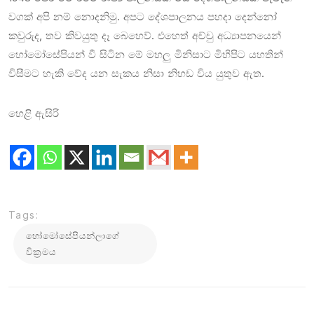
වගක් අපි නම් නොදනිමු. අපට දේශපාලනය පහදා දෙන්නෝ
කවුරුද, තව කිවයුතු දෑ බෙහෙව්. එහෙත් අච්චු අධ්‍යාපනයෙන්
හෝමෝසේපියන් වී සිටින මේ මහලු මිනිසාට මිහිපිට යහතින්
විසීමට හැකි වේද යන සැකය නිසා නිහඩ විය යුතුව ඇත.
හෙළි ඇසිරි
Tags:
හෝමෝසේපියන්ලාගේ
වික්‍රමය