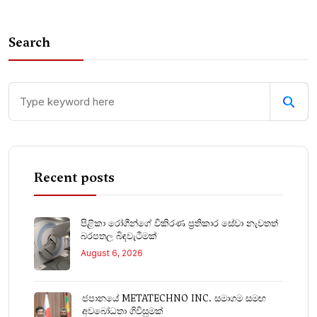
Search
Recent posts
පිළිකා රෝගීන්ගේ විකිරණ ප්‍රතිකාර සේවා නැවතත්
බරපතල බිඳවැටීමක්
August 6, 2026
ජපානයේ METATECHNO INC. සමාගම සමඟ
අවබෝධතා ගිවිසුමක්