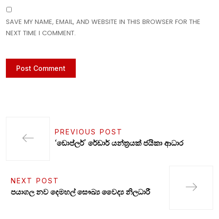
SAVE MY NAME, EMAIL, AND WEBSITE IN THIS BROWSER FOR THE
NEXT TIME I COMMENT.
PREVIOUS POST
‘ඩොප්ලර්’ රේඩාර් යන්ත්‍රයක් ජයිකා ආධාර
NEXT POST
පයාගල නව දෙමහල් සෞඛ්‍ය වෛද්‍ය නිලධාරී