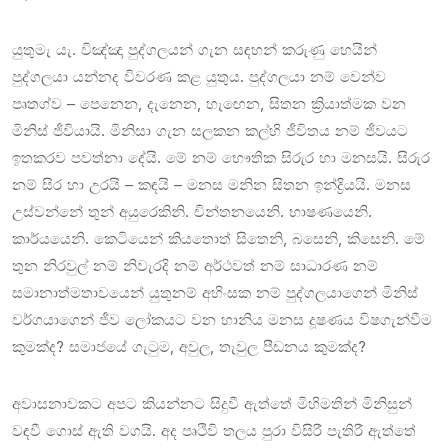
යුතුමැ යැ. විඤ්ඤා පුද්ගලයන් ගැන සඳහන් කරුණු හෙයින්
පුද්ගලයා යන්නද විවරණ කළ යුතුය. පුද්ගලයා නම් වෙන්ව
පෘතග්ව – පෙනෙන, දැනෙන, හැඟෙන, සිතන ක්‍රියාත්මක වන
මිනිස් ජීවියායි. මිනිසා ගැන සලකන කල්හි ජීවිතය නම් ජීවයට
ඉතකරව පවත්නා දේයි. මේ නම් භෞතික සිරුර හා මනසයි. සිරුර
නම් සිර හා උරයි – කඳයි – මනස මනින සිතන ඉන්ද්‍රියයි. මනස
උස්වන්නේ තුන් අයුරෙකිනි. චින්තනයෙනි. භාෂණයෙනි.
කාර්යයෙනි. කෙටියෙන් කියතොත් සිතෙනි, බසෙනි, කිසෙනි. මේ
තුන නිරවුල් නම් නිවැරදි නම් අර්ථවත් නම් සාධාරණ නම්
සමානාත්මතාවයෙන් යුතුනම් අහිංසක නම් පුද්ගලයාගෙන් මිනිස්
වර්ගයාගෙන් ජීව ලෝකයට වන හානිය මනස දූෂණය විෂගැන්වීම
කුමක්ද? සමාජයේ ගැටුම, අවුල, තැවුල පීඩනය කුමක්ද?
අවාසනාවකට අපට කියන්නට සිදුවී ඇත්තේ මිහිමතින් මිනිසුන්
වඳවී ගොස් ඇති වගයි. අද පෘථිවි තලය පුරා විසිරී පැතිරී ඇත්තේ