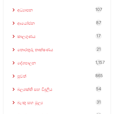
107
අධ්‍යාපන
87
ආයෝජන
17
කාලගුණය
21
තොරතුරු තාක්ෂණය
1,157
දේශපාලන
865
පුවත්
54
බලශක්ති සහ විදුලිය
31
බැංකු සහ මූල්‍ය