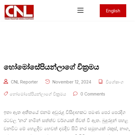
English
හෝමෝසේපියන්ලාගේ වික්‍රමය
CNL Reporter
November 12, 2024
විශේෂාංග
හෝමෝසේපියන්ලාගේ වික්‍රමය
0 Comments
ඉතා ඈත අතීතයේ එනම් අවුරුදු විසිදාහකට පමණ පෙර පෙරදිග
රටවල ‘නර’ නමින් සත්ත්ව වර්ගයක් ජීවත් වී ඇත. බුදුරදුන් පහළ
වනවිට මේ හෙළදිව හෙවත් දඹදිව සිටි නර සමූහයක් රකුස්, නාග,