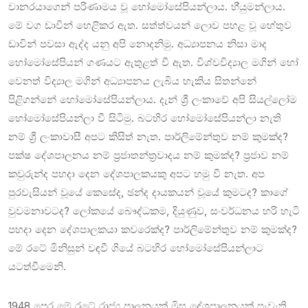
වානරයාගෙන් පරිණාමය වූ හෝමෝසේපියන්ලාය. හි්‍යුමන්ලාය.
මේ වග ඩාවින් හෙළිකර ඇත. සත්ත්වයන් ලොව පහළ වූ හේතුව
ඩාවින් පවසා ඇද්ද යනු අපි නොදනිමු. අධ්‍යාපනය නිසා මාද
හෝමෝසේපියන් ගණයට ඇතුළත් වී ඇත. විශ්වවිද්‍යාල මගින් හෝ
වෙනත් විද්‍යාල මගින් අධ්‍යාපනය ලැබිය හැකිය සිතන්නේ
පිළිගන්නේ හෝමෝසේපියන්ලාය. දැන් ශ්‍රී ලංකාවේ අපි සියල්ලෝම
හෝමෝසේපියන්ලා වී සිටිමු. බටහිර හෝමෝසේපියන්ලා නැති
නම් ශ්‍රී ලංකාවාසී අපට කිසිත් නැත. පාර්ලිමේන්තුව නම් කුමක්ද?
පක්ෂ දේශපාලනය නම් ප්‍රජාතන්ත්‍රවාදය නම් කුමක්ද? ප්‍රජාව නම්
කවුරුන්ද පහදා දෙන දේශපාලකයකු අපට හමු වී නැත. අප
පුරවැසියන් වූයේ කෙසේද, ඡන්ද දායකයන් වූයේ කුමටද? කාගේ
වුවමනාවටද? ලෝකයේ බෞද්ධකම, දියුණුව, සංවර්ධනය හරි හැටි
පහදා දෙන දේශපාලකයා කවරෙක්ද? පාර්ලිමේන්තුව නම් කුමක්ද?
මේ රටේ මිනිසුන් වඳවී ගියේ බටහිර හෝමෝසේපියන්ලාට
යටත්වීමෙනි.
1948 පෙර මේ රටේ රාජ්‍ය පාලනයක් මිස දේශපාලනයක් පැවැති