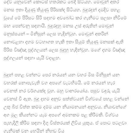
දේව යනුවෙන් කොටස් හතරකට බෙදී සිටියහ.
මොවුන් අතර
මනස ඉතා දියුණු තියුණු පිරිසක්ද සිටියහ. බුදුරදුන් දඹදිව පහළ
වූයේ මේ පිරිසට සිරි සදහම අවබෝධ කර ගැනීමට සලසා නිවීමේ
මඟ පෙන්වනු සඳහායි. බුදුරදුහු මනස උස් අරුතින් මොවුන්
මනුස්සයන් – මිනිසුන් ලෙස හැඳින්වූහ. මොවුන් අතරින්
නොවළහා දහම වටහාගත හැකි ඉතා සියුම් තියුණු මනසක් ඇති
පිරිස විඤ්ඤා පුද්ගලයන් ලෙස බුදුහු හැඳින්වූහ. මගේ දහම විඤ්ඤා
පුද්ගලයන් සඳහා යැයි වදාළහ.
බුදුන් පහළ වන්නට පෙර නරයන් යන වහර මිස මිනිසුන් යන
වහරක් නොපැවැති වග අපගේ වැටහීමයි. මේ නරයන් හැර
වෙනත් නර වර්ගයක්ද වූහ. ඔහු වානරයෝය. පසුව වඳුරු යැයි
වෙනස් වී ඇත. බුදු දහම අනුව සත්ත්වයන් විශ්වයේ පහළ වන්නේ
උතු බීජ චිත්ත කම්ම දම්ම යන නියාමනයන් අනුවය. නියාවන්ගේ
අග මුල කියන්නට යෑම අපගේ අමනකම පළ කිරීමකි. විශ්වය
පැහැදිලි කිරීම සඳහා දිගු විස්තරයක් ලිවිය යුතුය. ඒ පොට පටලවා
ගැනීමක් වන හෙයින් නිහඬ විය