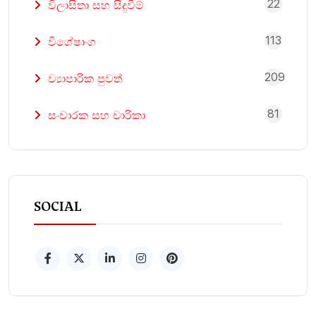
22
විලාසිතා සහ සිදුවීම්
113
විශේෂාංග
209
ව්‍යාපාරික පුවත්
81
සංචාරක සහ චාරිකා
SOCIAL